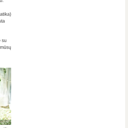
o.
atika)
sta
ę su
t mūsų