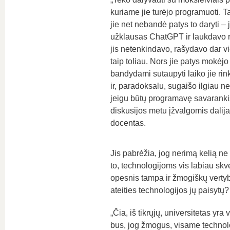
kuriame jie turėjo programuoti. Ta
jie net nebandė patys to daryti – 
užklausas ChatGPT ir laukdavo r
jis netenkindavo, rašydavo dar v
taip toliau. Nors jie patys mokėj
bandydami sutaupyti laiko jie rin
ir, paradoksalu, sugaišo ilgiau ne
jeigu būtų programavę savarankiš
diskusijos metu įžvalgomis dalij
docentas.
Jis pabrėžia, jog nerimą kelią ne 
to, technologijoms vis labiau sk
opesnis tampa ir žmogiškų vertybių
ateities technologijos jų paisytų?
„Čia, iš tikrųjų, universitetas yra
bus, jog žmogus, visame technolog