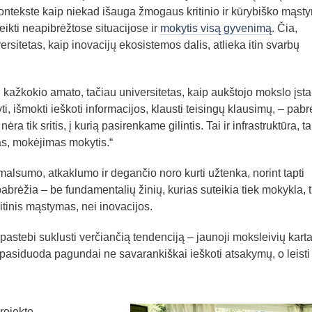
ontekste kaip niekad išauga žmogaus kritinio ir kūrybiško mąst
ikti neapibrėžtose situacijose ir
mokytis visą gyvenimą
. Čia,
ersitetas, kaip inovacijų ekosistemos dalis, atlieka itin svarbų
i kažkokio amato, tačiau universitetas, kaip aukštojo mokslo įsta
, išmokti ieškoti informacijos, klausti teisingų klausimų, – pabr
ra tik sritis, į kurią pasirenkame gilintis. Tai ir infrastruktūra, tai
s, mokėjimas mokytis.“
malsumo, atkaklumo ir degančio noro kurti užtenka, norint tapti
pabrėžia – be fundamentalių žinių, kurias suteikia tiek mokykla, t
tinis mąstymas, nei inovacijos.
pastebi suklusti verčiančią tendenciją – jaunoji moksleivių karta
ir pasiduoda pagundai ne savarankiškai ieškoti atsakymų, o leisti
rojekte,