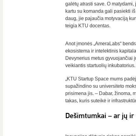
galėtų atrasti save. O matydami, j
kartu su komanda gali pasiekti iš 
daug, jie pajaučia motyvaciją kurti
teigia KTU docentas.
Anot įmonės „AmeraLabs“ bendraį
ekosistema ir intelektinis kapita
Devynerius metus gyvuojančiai įm
veikiantis startuolių inkubatorius.
„KTU Startup Space mums padėjo su
supažindino su universiteto moksl
prisimena jis. – Dabar, žinoma, m
takas, kuris suteikė ir infrastruktūrą
Dešimtumkai – ar jų ir 