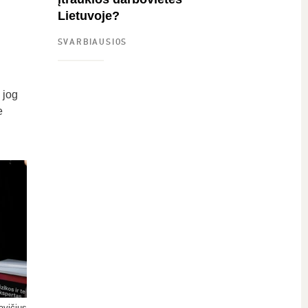
Lietuvoje?
SVARBIAUSIOS
 jog
e
avičius