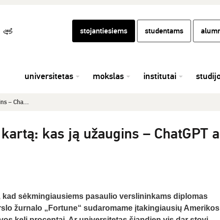
stojantiesiems
studentams
alumn
universitetas
mokslas
institutai
studij
ins – Cha...
ų kartą: kas ją užaugins – ChatGPT a
no, kad sėkmingiausiems pasaulio verslininkams diplomas
erslo žurnalo „Fortune“ sudaromame įtakingiausių Amerikos
os keli procentai. Ar universitetas šiandien vis dar stovi