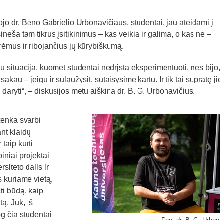
jo dr. Beno Gabrielio Urbonavičiaus, studentai, jau ateidami į
sineša tam tikrus įsitikinimus – kas veikia ir galima, o kas ne –
rėmus ir ribojančius jų kūrybiškumą.
u situacija, kuomet studentai nedrįsta eksperimentuoti, nes bijo,
kau – jeigu ir sulaužysit, sutaisysime kartu. Ir tik tai supratę ji
daryti“, – diskusijos metu aiškina dr. B. G. Urbonavičius.
 tenka svarbi
ant klaidų
 taip kurti
niai projektai
siteto dalis ir
 kuriame vietą,
sti būdą, kaip
ą. Juk, iš
og čia studentai
Doc. dr. B. G. Urbon