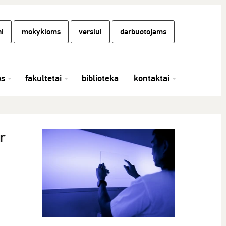
i
mokykloms
verslui
darbuotojams
os
fakultetai
biblioteka
kontaktai
r