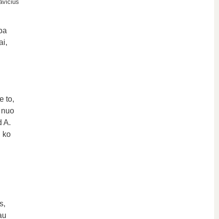
avičius
ba
ai,
e to,
o nuo
d A.
g ko
s,
au