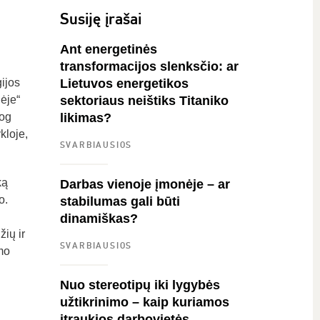
Susiję įrašai
Ant energetinės
transformacijos slenksčio: ar
ijos
Lietuvos energetikos
ėje“
sektoriaus neištiks Titaniko
jog
likimas?
kloje,
SVARBIAUSIOS
ką
Darbas vienoje įmonėje – ar
o.
stabilumas gali būti
i
dinamiškas?
žių ir
SVARBIAUSIOS
mo
Nuo stereotipų iki lygybės
užtikrinimo – kaip kuriamos
įtraukios darbovietės