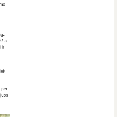
ymo
iga,
ėžia
 ir
iek
 per
 juos