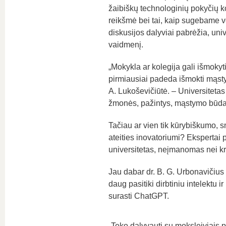
žaibiškų technologinių pokyčių k
reikšmė bei tai, kaip sugebame ve
diskusijos dalyviai pabrėžia, univ
vaidmenį.
„Mokykla ar kolegija gali išmokyt
pirmiausiai padeda išmokti mąstyti
A. Lukoševičiūtė. – Universitetas nė
žmonės, pažintys, mąstymo būda
Tačiau ar vien tik kūrybiškumo, s
ateities inovatoriumi? Ekspertai 
universitetas, neįmanomas nei kri
Jau dabar dr. B. G. Urbonavičius 
daug pasitiki dirbtiniu intelektu 
surasti ChatGPT.
„Teko dalyvauti su moksleiviais p