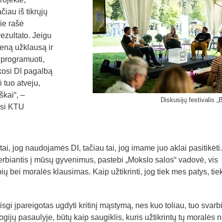
čiau iš tikrųjų
jie rašė
ezultato. Jeigu
ieną užklausą ir
o programuoti,
kosi DI pagalbą
i tuo atveju,
kai“, –
Diskusijų festivalis „
asi KTU
tai, jog naudojamės DI, tačiau tai, jog imame juo aklai pasitikėti
verbiantis į mūsų gyvenimus, pastebi „Mokslo salos“ vadovė, vis
 bei moralės klausimas. Kaip užtikrinti, jog tiek mes patys, tiek
 visgi įpareigotas ugdyti kritinį mąstymą, nes kuo toliau, tuo svarb
ijų pasaulyje, būtų kaip saugiklis, kuris užtikrintų tų moralės 