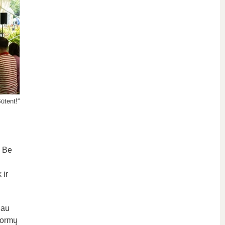
Būtent!“
. Be
 ir
iau
normų