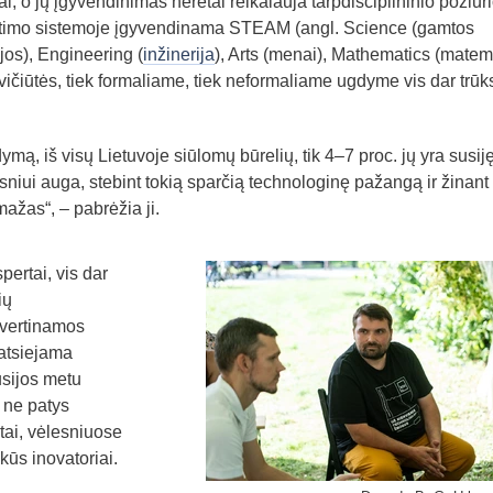
ai, o jų įgyvendinimas neretai reikalauja tarpdisciplininio požiūri
ietimo sistemoje įgyvendinama STEAM (angl. Science (gamtos
jos), Engineering (
inžinerija
), Arts (menai), Mathematics (matem
ičiūtės, tiek formaliame, tiek neformaliame ugdyme vis dar trūk
mą, iš visų Lietuvoje siūlomų būrelių, tik 4–7 proc. jų yra susij
niui auga, stebint tokią sparčią technologinę pažangą ir žinan
 mažas“, – pabrėžia ji.
pertai, vis dar
ių
 vertinamos
eatsiejama
usijos metu
r ne patys
ai, vėlesniuose
kūs inovatoriai.