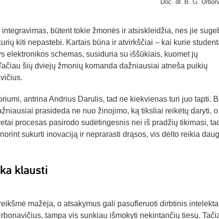
Doc. dr. B. G. Urbon
integravimas, būtent tokie žmonės ir atsiskleidžia, nes jie suge
rių kiti nepastebi. Kartais būna ir atvirkščiai – kai kurie student
ys elektronikos schemas, susiduria su iššūkiais, kuomet jų
 Tačiau šių dviejų žmonių komanda dažniausiai atneša puikių
vičius.
iumi, antrina Andrius Darulis, tad ne kiekvienas turi juo tapti. B
žniausiai prasideda ne nuo žinojimo, ką tiksliai reikėtų daryti, 
tai procesas pasirodo sudėtingesnis nei iš pradžių tikimasi, ta
norint sukurti inovaciją ir neprarasti drąsos, vis dėlto reikia dau
ka klausti
reikšmė mažėja, o atsakymus gali pasufleruoti dirbtinis intelekta
Urbonavičius, tampa vis sunkiau išmokyti nekintančių tiesų. Tači