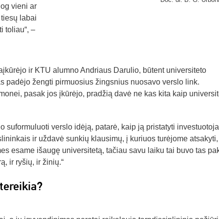
og vieni ar
tiesų labai
 toliau“, –
kūrėjo ir KTU alumno Andriaus Darulio, būtent universiteto
las padėjo žengti pirmuosius žingsnius nuosavo verslo link.
onei, pasak jos įkūrėjo, pradžią davė ne kas kita kaip universit
formuluoti verslo idėją, patarė, kaip ją pristatyti investuotoj
ininkais ir uždavė sunkių klausimų, į kuriuos turėjome atsakyti,
es esame išaugę universitetą, tačiau savu laiku tai buvo tas pa
, ir ryšių, ir žinių.“
tereikia?