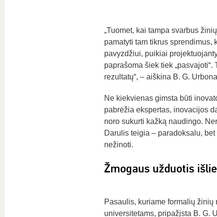
„Tuomet, kai tampa svarbus žinių 
pamatyti tam tikrus sprendimus, ku
pavyzdžiui, puikiai projektuojant
paprašoma šiek tiek „pasvajoti“.
rezultatų“, – aiškina B. G. Urbona
Ne kiekvienas gimsta būti inovator
pabrėžia ekspertas, inovacijos da
noro sukurti kažką naudingo. Nere
Darulis teigia – paradoksalu, bet 
nežinoti.
Žmogaus užduotis išlie
Pasaulis, kuriame formalių žinių 
universitetams, pripažįsta B. G. 