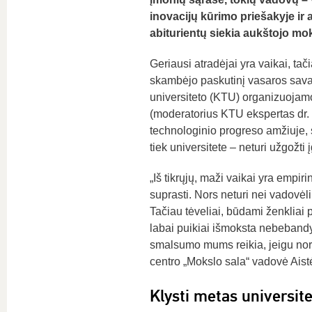
inovacijų kūrimo priešakyje ir 
abiturientų siekia aukštojo mok
Geriausi atradėjai yra vaikai, tač
skambėjo paskutinį vasaros savai
universiteto (KTU) organizuojamo
(moderatorius KTU ekspertas dr. 
technologinio progreso amžiuje, s
tiek universitete – neturi užgož
„Iš tikrųjų, maži vaikai yra empir
suprasti. Nors neturi nei vadovėli
Tačiau tėveliai, būdami ženkliai p
labai puikiai išmoksta nebebandyti
smalsumo mums reikia, jeigu norim
centro „Mokslo sala“ vadovė Aist
Klysti metas universit