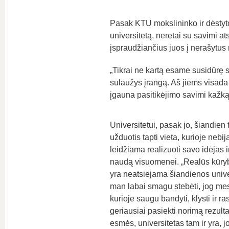
Pasak KTU mokslininko ir dėstyto
universitetą, neretai su savimi at
įspraudžiančius juos į nerašytus 
„Tikrai ne kartą esame susidūrę s
sulaužys įrangą. Aš jiems visada sa
įgauna pasitikėjimo savimi kažką 
Universitetui, pasak jo, šiandien
užduotis tapti vieta, kurioje nebij
leidžiama realizuoti savo idėjas ir
naudą visuomenei. „Realūs kūrybi
yra neatsiejama šiandienos univer
man labai smagu stebėti, jog mes
kurioje saugu bandyti, klysti ir ra
geriausiai pasiekti norimą rezultat
esmės, universitetas tam ir yra, j