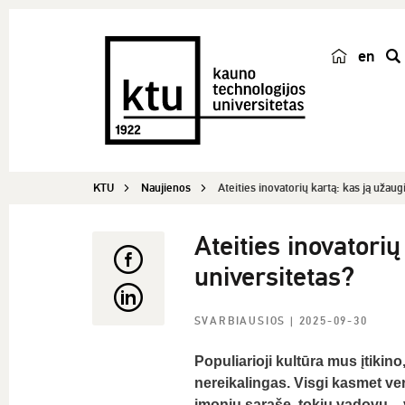
en
p
a
i
e
š
KTU
Naujienos
Ateities inovatorių kartą: kas ją užaug
k
a
Ateities inovatori
universitetas?
SVARBIAUSIOS
| 2025-09-30
Populiarioji kultūra mus įtiki
nereikalingas. Visgi kasmet v
įmonių sąraše, tokių vadovų – v