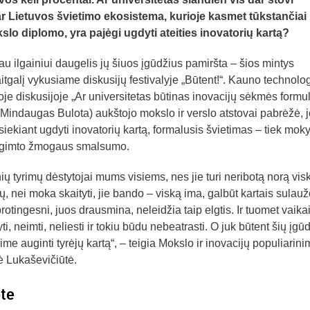
ar Lietuvos švietimo ekosistema, kurioje kasmet tūkstančiai
slo diplomo, yra pajėgi ugdyti ateities inovatorių kartą?
iau ilgainiui daugelis jų šiuos įgūdžius pamiršta – šios mintys
tgalį vykusiame diskusijų festivalyje „Būtent!“. Kauno technolog
je diskusijoje „Ar universitetas būtinas inovacijų sėkmės formul
Mindaugas Bulota) aukštojo mokslo ir verslo atstovai pabrėžė, 
iekiant ugdyti inovatorių kartą, formalusis švietimas – tiek moky
ti įgimto žmogaus smalsumo.
inių tyrimų dėstytojai mums visiems, nes jie turi neribotą norą vis
ų, nei moka skaityti, jie bando – viską ima, galbūt kartais sulauž
rotingesni, juos drausmina, neleidžia taip elgtis. Ir tuomet vaika
, neimti, neliesti ir tokiu būdu nebeatrasti. O juk būtent šių įgūd
e auginti tyrėjų kartą“, – teigia Mokslo ir inovacijų populiarini
ė Lukaševičiūtė.
ete