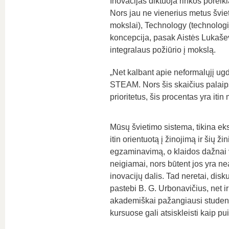
Inovacijas diktuoja rinkos poreiki
Nors jau ne vienerius metus šv
mokslai), Technology (technologi
koncepcija, pasak Aistės Lukašev
integralaus požiūrio į mokslą.
„Net kalbant apie neformalųjį ugdy
STEAM. Nors šis skaičius palaips
prioritetus, šis procentas yra itin
Mūsų švietimo sistema, tikina eks
itin orientuotą į žinojimą ir šių žin
egzaminavimą, o klaidos dažnai
neigiamai, nors būtent jos yra n
inovacijų dalis. Tad neretai, disk
pastebi B. G. Urbonavičius, net i
akademiškai pažangiausi student
kursuose gali atsiskleisti kaip pui