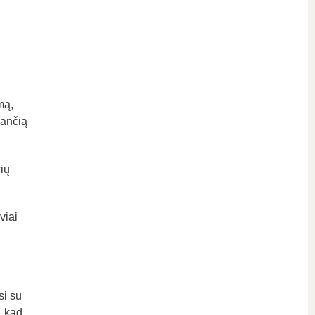
mą,
jančią
ių
viai
si su
, kad