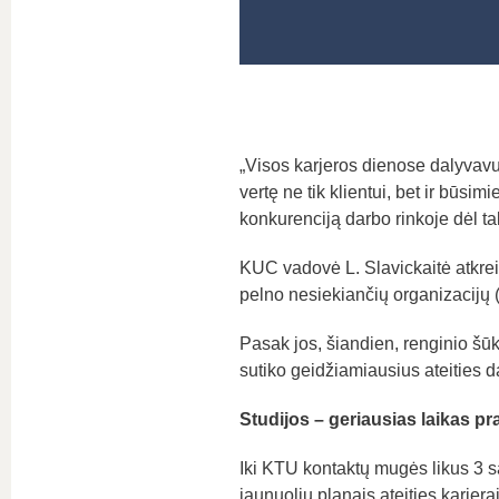
„Visos karjeros dienose dalyvavu
vertę ne tik klientui, bet ir būsi
konkurenciją darbo rinkoje dėl t
KUC vadovė L. Slavickaitė atkrei
pelno nesiekiančių organizacijų (
Pasak jos, šiandien, renginio šū
sutiko geidžiamiausius ateities d
Studijos – geriausias laikas pra
Iki KTU kontaktų mugės likus 3 sa
jaunuolių planais ateities karjer