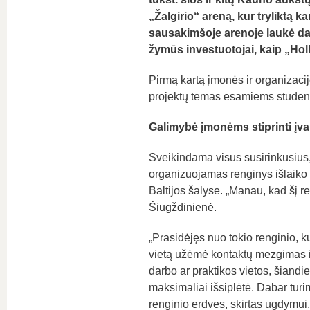
„Žalgirio“ areną, kur tryliktą
sausakimšoje arenoje laukė daug
žymūs investuotojai, kaip „Hol
Pirmą kartą įmonės ir organizacijo
projektų temas esamiems studen
Galimybė įmonėms stiprinti įva
Sveikindama visus susirinkusius,
organizuojamas renginys išlaiko l
Baltijos šalyse. „Manau, kad šį re
Šiugždinienė.
„Prasidėjęs nuo tokio renginio, 
vietą užėmė kontaktų mezgimas i
darbo ar praktikos vietos, šiand
maksimaliai išsiplėtė. Dabar turi
renginio erdves, skirtas ugdymui, 