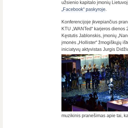
užsienio kapitalo įmonių Lietuvoj
„Facebook“ paskyroje
.
Konferencijoje įkvepiančius prane
KTU „WANTed“ karjeros dienos 2
Kęstutis Jablonskis, įmonių „Nan
įmonės „Hollister“ žmogiškųjų ište
iniciatyvų aktyvistas Jurgis Didži
muzikinis pranešimas apie tai, ka