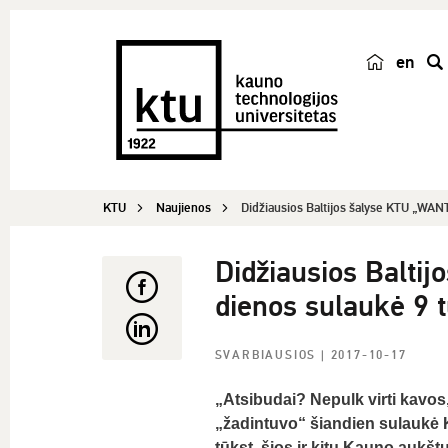
en
p
a
i
e
š
KTU
Naujienos
Didžiausios Baltijos šalyse KTU „WANT
k
a
Didžiausios Balti
dienos sulaukė 9 t
SVARBIAUSIOS
| 2017-10-17
„Atsibudai? Nepulk virti kavos
„žadintuvo“ šiandien sulaukė K
tūkst. šios ir kitų Kauno aukšt