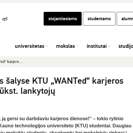
stojantiesiems
studentams
alumn
universitetas
mokslas
institutai
studij
ed“ karjero...
jos šalyse KTU „WANTed“ karjeros
ūkst. lankytojų
, ją gersi su darbdaviu karjeros dienose
!“ – tokio rytinio
auno technologijos universiteto (KTU) studentai. Daugiau 
ųjų mokyklų studentų, absolventų bei moksleivių rinkosi į