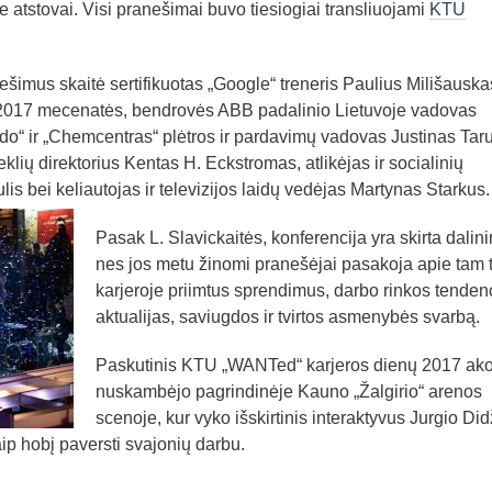
e atstovai. Visi pranešimai buvo tiesiogiai transliuojami
KTU
šimus skaitė sertifikuotas „Google“ treneris Paulius Milišauska
017 mecenatės, bendrovės ABB padalinio Lietuvoje vadovas
do“ ir „Chemcentras“ plėtros ir pardavimų vadovas Justinas Tar
klių direktorius Kentas H. Eckstromas, atlikėjas ir socialinių
ulis bei keliautojas ir televizijos laidų vedėjas Martynas Starkus.
Pasak L. Slavickaitės, konferencija yra skirta dalini
nes jos metu žinomi pranešėjai pasakoja apie tam t
karjeroje priimtus sprendimus, darbo rinkos tendenc
aktualijas, saviugdos ir tvirtos asmenybės svarbą.
Paskutinis KTU „WANTed“ karjeros dienų 2017 ak
nuskambėjo pagrindinėje Kauno „Žalgirio“ arenos
scenoje, kur vyko išskirtinis interaktyvus Jurgio Did
ip hobį paversti svajonių darbu.