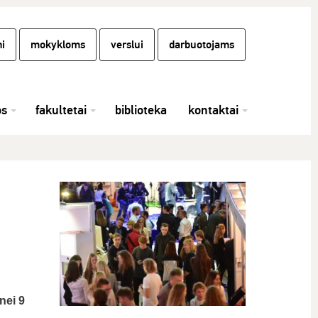
i
mokykloms
verslui
darbuotojams
os
fakultetai
biblioteka
kontaktai
nei 9