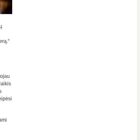
ų
erą.“
tojau
aikis
s
eipėsi
iami