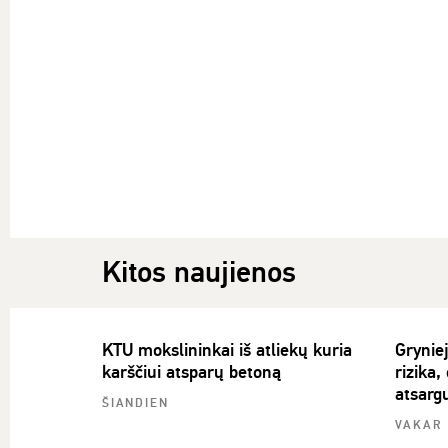
Kitos naujienos
KTU mokslininkai iš atliekų kuria
Gryniej
karščiui atsparų betoną
rizika,
atsarg
ŠIANDIEN
VAKAR