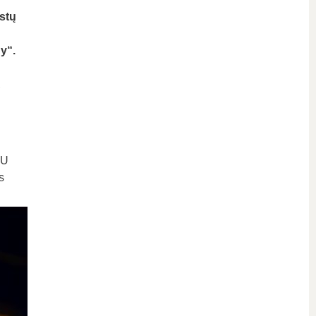
stų
y“.
ų
TU
s