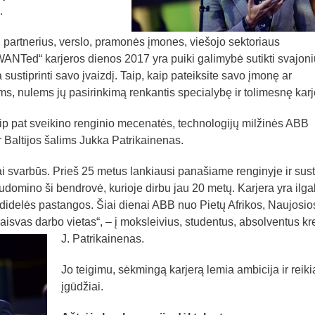
.
 į partnerius, verslo, pramonės įmones, viešojo sektoriaus
WANTed“ karjeros dienos 2017 yra puiki galimybė sutikti svajoni
a sustiprinti savo įvaizdį. Taip, kaip pateiksite savo įmonę ar
s, nulems jų pasirinkimą renkantis specialybę ir tolimesnę karj
aip pat sveikino renginio mecenatės, technologijų milžinės ABB
r Baltijos šalims Jukka Patrikainenas.
ai svarbūs. Prieš 25 metus lankiausi panašiame renginyje ir sus
omino ši bendrovė, kurioje dirbu jau 20 metų. Karjera yra ilgal
 didelės pastangos. Šiai dienai ABB nuo Pietų Afrikos, Naujosio
laisvas darbo vietas“, – į moksleivius, studentus, absolventus kr
J. Patrikainenas.
Jo teigimu, sėkmingą karjerą lemia ambicija ir reik
įgūdžiai.