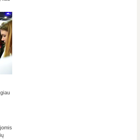
ugiau
ijomis
ių