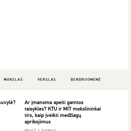
MOKSLAS
VERSLAS
BENDRUOMENĖ
 nuvylė?
Ar įmanoma apeiti gamtos
taisykles? KTU ir MIT mokslininkai
tirs, kaip įveikti medžiagų
apribojimus
PRIEŠ 2 DIENAS