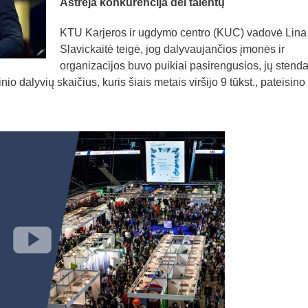
Aštrėja konkurencija dėl talentų
KTU Karjeros ir ugdymo centro (KUC) vadovė Lina
Slavickaitė teigė, jog dalyvaujančios įmonės ir
organizacijos buvo puikiai pasirengusios, jų stendai
nio dalyvių skaičius, kuris šiais metais viršijo 9 tūkst., pateisino