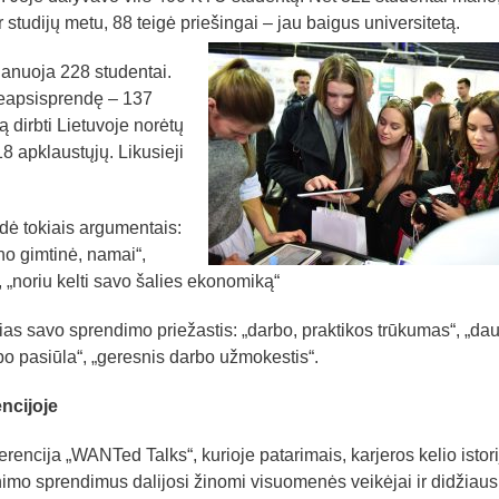
r studijų metu, 88 teigė priešingai – jau baigus universitetą.
lanuoja 228 studentai.
 neapsisprendę – 137
 dirbti Lietuvoje norėtų
8 apklaustųjų. Likusieji
ndė tokiais argumentais:
no gimtinė, namai“,
 „noriu kelti savo šalies ekonomiką“
okias savo sprendimo priežastis: „darbo, praktikos trūkumas“, „da
bo pasiūla“, „geresnis darbo užmokestis“.
ncijoje
rencija „WANTed Talks“, kurioje patarimais, karjeros kelio istor
nimo sprendimus dalijosi žinomi visuomenės veikėjai ir didžiaus