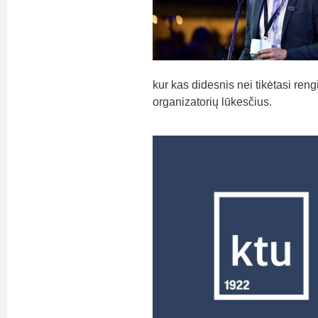
kur kas didesnis nei tikėtasi rengi
organizatorių lūkesčius.