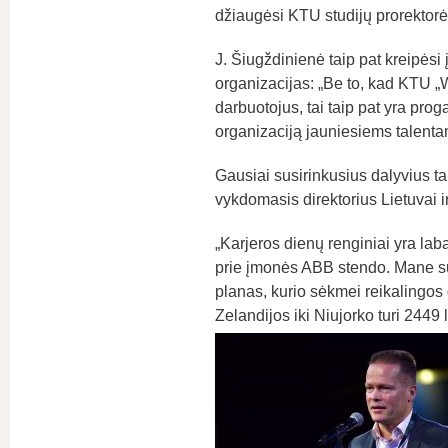
džiaugėsi KTU studijų prorektorė
J. Šiugždinienė taip pat kreipėsi
organizacijas: „Be to, kad KTU „
darbuotojus, tai taip pat yra prog
organizaciją jauniesiems talentam
Gausiai susirinkusius dalyvius t
vykdomasis direktorius Lietuvai i
„Karjeros dienų renginiai yra lab
prie įmonės ABB stendo. Mane sud
planas, kurio sėkmei reikalingos
Zelandijos iki Niujorko turi 2449 