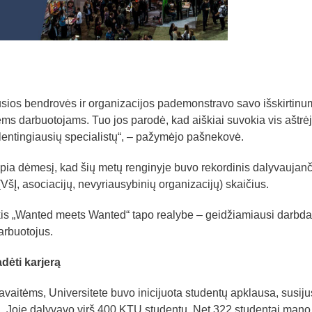
sios bendrovės ir organizacijos pademonstravo savo išskirtinu
miems darbuotojams. Tuo jos parodė, kad aiškiai suvokia vis aštrė
alentingiausių specialistų“, – pažymėjo pašnekovė.
pia dėmesį, kad šių metų renginyje buvo rekordinis dalyvaujanč
VšĮ, asociacijų, nevyriausybinių organizacijų) skaičius.
kis „Wanted meets Wanted“ tapo realybe – geidžiamiausi darbda
arbuotojus.
dėti karjerą
vaitėms, Universitete buvo inicijuota studentų apklausa, susiju
ai. Joje dalyvavo virš 400 KTU studentų. Net 322 studentai mano