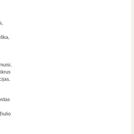
s,
uška,
muisi,
ikrus
ijas,
ordas
žiulio