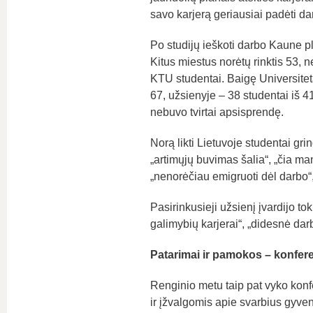
savo karjerą geriausiai padėti da
Po studijų ieškoti darbo Kaune p
Kitus miestus norėtų rinktis 53,
KTU studentai. Baigę Universitetą
67, užsienyje – 38 studentai iš 41
nebuvo tvirtai apsisprendę.
Norą likti Lietuvoje studentai gri
„artimųjų buvimas šalia“, „čia ma
„nenorėčiau emigruoti dėl darbo“,
Pasirinkusieji užsienį įvardijo t
galimybių karjerai“, „didesnė dar
Patarimai ir pamokos – konfere
Renginio metu taip pat vyko konfe
ir įžvalgomis apie svarbius gyve