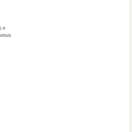
 ir
 visus