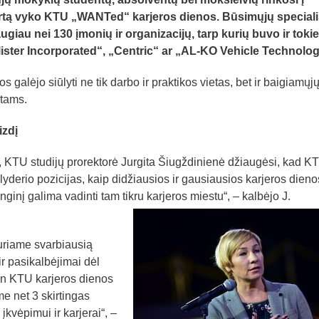
 kartą vyko KTU „WANTed“ karjeros dienos. Būsimųjų speciali
iau nei 130 įmonių ir organizacijų, tarp kurių buvo ir tokie
lister Incorporated“, „Centric“ ar „AL-KO Vehicle Technolog
s galėjo siūlyti ne tik darbo ir praktikos vietas, bet ir baigiamųj
tams.
izdį
 KTU studijų prorektorė Jurgita Šiugždinienė džiaugėsi, kad K
yderio pozicijas, kaip didžiausios ir gausiausios karjeros dieno
nginį galima vadinti tam tikru karjeros miestu“, – kalbėjo J.
kuriame svarbiausią
r pasikalbėjimai dėl
ien KTU karjeros dienos
me net 3 skirtingas
įkvėpimui ir karjerai“, –