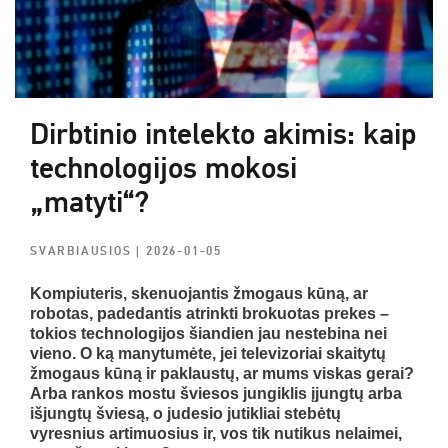
Dirbtinio intelekto akimis: kaip
technologijos mokosi
„matyti“?
SVARBIAUSIOS
| 2026-01-05
Kompiuteris, skenuojantis žmogaus kūną, ar
robotas, padedantis atrinkti brokuotas prekes –
tokios technologijos šiandien jau nestebina nei
vieno. O ką manytumėte, jei televizoriai skaitytų
žmogaus kūną ir paklaustų, ar mums viskas gerai?
Arba rankos mostu šviesos jungiklis įjungtų arba
išjungtų šviesą, o judesio jutikliai stebėtų
vyresnius artimuosius ir, vos tik nutikus nelaimei,