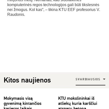
kompiuterinės regos technologijos gali būti tikslesnės
nei žmogus. Kol kas“, – tikina KTU EEF profesorius V.
Raudonis.
Kitos naujienos
SVARBIAUSIOS
Mokymasis visą
KTU mokslininkai iš
gyvenimą kintančios
atliekų kuria karščiui
karjeros laikais
atsparų betoną