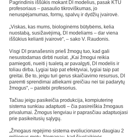
Pagrindinis iššūkis mokant DI modelius, pasak KTU
profesoriaus – pasaulio tikroviškumas, jo
nenuspėjamumas, formų, spalvų ir dydžių įvairovė.
„Viskas, kas mums, biologinėms būtybėms, kelia
nuostabą, susižavėjimą, DI modeliams – dar viena
iššūkius kelianti įvairovė“, – sako V. Raudonis.
Visgi DI pranašesnis prieš žmogų tuo, kad gali
nesustodamas dirbti nuolat. „Kai žmogui reikia
pamiegoti, nueiti į tualetą ar pavalgyti, DI modelis ir
toliau dirba. Lygiai taip pat efektyviai, lygiai taip pat
greitai. Be to, jeigu turi gerus skaičiavimo resursus, DI
paremti sprendimai atliekami greičiau nei tai padarytų
žmogus“, – pastebi profesorius.
Tačiau jeigu pasikeičia produkcija, kompiuterinę
sistema sunkiau adaptuoti – čia pasireiškia žmogaus
privalumai. Žmogus lengviau ir paprasčiau adaptuojasi
prie pasikeitusių sąlygų.
„Žmogaus regėjimo sistema evoliucionavo daugiau 2
milijonus metų. Nemanau, kad šiuolaikinės