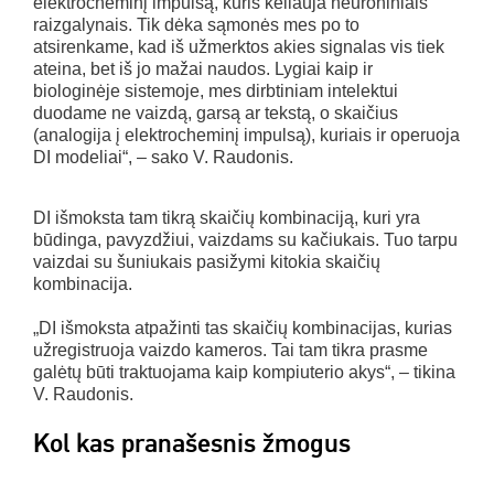
elektrocheminį impulsą, kuris keliauja neuroniniais
raizgalynais. Tik dėka sąmonės mes po to
atsirenkame, kad iš užmerktos akies signalas vis tiek
ateina, bet iš jo mažai naudos. Lygiai kaip ir
biologinėje sistemoje, mes dirbtiniam intelektui
duodame ne vaizdą, garsą ar tekstą, o skaičius
(analogija į elektrocheminį impulsą), kuriais ir operuoja
DI modeliai“, – sako V. Raudonis.
DI išmoksta tam tikrą skaičių kombinaciją, kuri yra
būdinga, pavyzdžiui, vaizdams su kačiukais. Tuo tarpu
vaizdai su šuniukais pasižymi kitokia skaičių
kombinacija.
„DI išmoksta atpažinti tas skaičių kombinacijas, kurias
užregistruoja vaizdo kameros. Tai tam tikra prasme
galėtų būti traktuojama kaip kompiuterio akys“, – tikina
V. Raudonis.
Kol kas pranašesnis žmogus