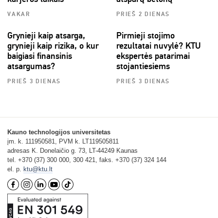
VAKAR
PRIEŠ 2 DIENAS
Grynieji kaip atsarga,
Pirmieji stojimo
grynieji kaip rizika, o kur
rezultatai nuvylė? KTU
baigiasi finansinis
ekspertės patarimai
atsargumas?
stojantiesiems
PRIEŠ 3 DIENAS
PRIEŠ 3 DIENAS
Kauno technologijos universitetas
įm. k. 111950581, PVM k. LT119505811
adresas K. Donelaičio g. 73, LT-44249 Kaunas
tel. +370 (37) 300 000, 300 421, faks. +370 (37) 324 144
el. p.
ktu@ktu.lt