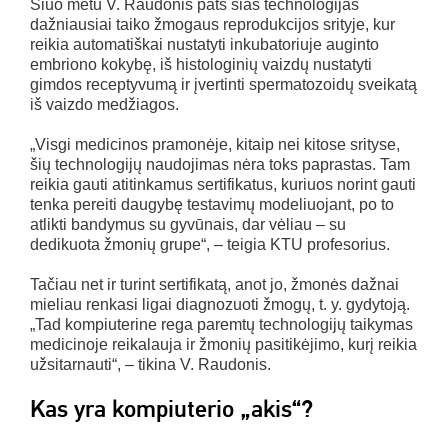
Šiuo metu V. Raudonis pats šias technologijas
dažniausiai taiko žmogaus reprodukcijos srityje, kur
reikia automatiškai nustatyti inkubatoriuje auginto
embriono kokybę, iš histologinių vaizdų nustatyti
gimdos receptyvumą ir įvertinti spermatozoidų sveikatą
iš vaizdo medžiagos.
„Visgi medicinos pramonėje, kitaip nei kitose srityse,
šių technologijų naudojimas nėra toks paprastas. Tam
reikia gauti atitinkamus sertifikatus, kuriuos norint gauti
tenka pereiti daugybę testavimų modeliuojant, po to
atlikti bandymus su gyvūnais, dar vėliau – su
dedikuota žmonių grupe“, – teigia KTU profesorius.
Tačiau net ir turint sertifikatą, anot jo, žmonės dažnai
mieliau renkasi ligai diagnozuoti žmogų, t. y. gydytoją.
„Tad kompiuterine rega paremtų technologijų taikymas
medicinoje reikalauja ir žmonių pasitikėjimo, kurį reikia
užsitarnauti“, – tikina V. Raudonis.
Kas yra kompiuterio „akis“?