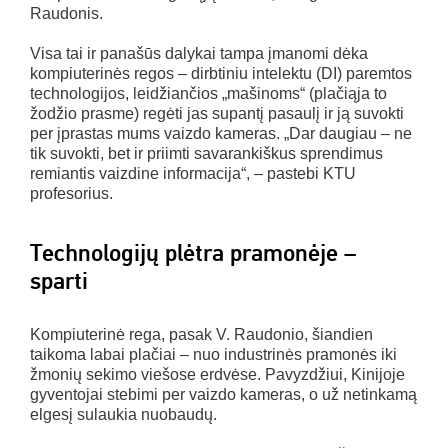
Raudonis.
Visa tai ir panašūs dalykai tampa įmanomi dėka
kompiuterinės regos – dirbtiniu intelektu (DI) paremtos
technologijos, leidžiančios „mašinoms“ (plačiąja to
žodžio prasme) regėti jas supantį pasaulį ir ją suvokti
per įprastas mums vaizdo kameras. „Dar daugiau – ne
tik suvokti, bet ir priimti savarankiškus sprendimus
remiantis vaizdine informacija“, – pastebi KTU
profesorius.
Technologijų plėtra pramonėje –
sparti
Kompiuterinė rega, pasak V. Raudonio, šiandien
taikoma labai plačiai – nuo industrinės pramonės iki
žmonių sekimo viešose erdvėse. Pavyzdžiui, Kinijoje
gyventojai stebimi per vaizdo kameras, o už netinkamą
elgesį sulaukia nuobaudų.