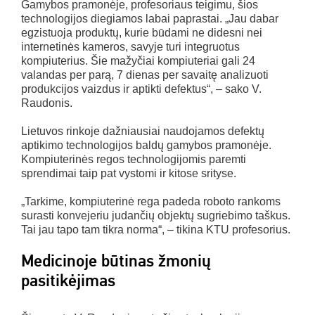
Gamybos pramonėje, profesoriaus teigimu, šios
technologijos diegiamos labai paprastai. „Jau dabar
egzistuoja produktų, kurie būdami ne didesni nei
internetinės kameros, savyje turi integruotus
kompiuterius. Šie mažyčiai kompiuteriai gali 24
valandas per parą, 7 dienas per savaitę analizuoti
produkcijos vaizdus ir aptikti defektus“, – sako V.
Raudonis.
Lietuvos rinkoje dažniausiai naudojamos defektų
aptikimo technologijos baldų gamybos pramonėje.
Kompiuterinės regos technologijomis paremti
sprendimai taip pat vystomi ir kitose srityse.
„Tarkime, kompiuterinė rega padeda roboto rankoms
surasti konvejeriu judančių objektų sugriebimo taškus.
Tai jau tapo tam tikra norma“, – tikina KTU profesorius.
Medicinoje būtinas žmonių
pasitikėjimas