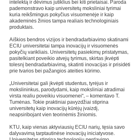
intelektą ir dėvimus jutiklius bei kiti prietaisai. Paroda
pademonstravo kaip universitetų moksliniai tyrimai
kuria reikšmingus pokyčius visuomenėje ir kaip
akademinės žinios tampa realiais technologiniais
produktais.
Aiškios bendros vizijos ir bendradarbiavimo skatinami
ECIU universitetai tampa inovacijų ir visuomenės
pokyčių varikliais. Universitetų pasiekimų pristatymas,
pasitelkiant poveikio atvejų tyrimus, skirtas įkvėpti
tolesnį bendradarbiavimą, skatinti inovacijas ir prisidėti
prie tvarios bei pažangios ateities kūrimo.
„Universitetai gali įkvėpti studentus, tyrėjus ir
mokslininkus, parodydami, kaip moksliniai atradimai
virsta realiu poveikiu visuomenei“, – komentavo T.
Tumėnas. Tokie praktiniai pavyzdžiai stiprina
universitetų kaip inovacijų kūrėjų įvaizdį,
neapsiribojant vien teorinėmis žiniomis.
KTU, kaip vienas aktyviausių ECIU narių, tęsia savo
dalyvavimą tarptautinėse inovacijų iniciatyvose.
Universitetas stiprina technologijų perdavimo