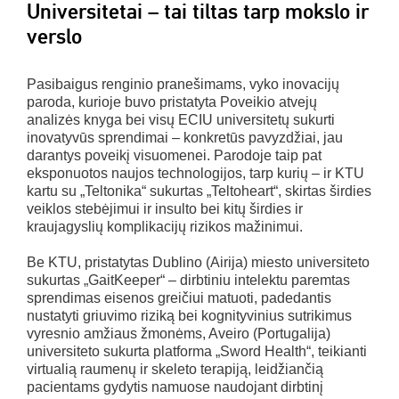
Universitetai – tai tiltas tarp mokslo ir
verslo
Pasibaigus renginio pranešimams, vyko inovacijų
paroda, kurioje buvo pristatyta Poveikio atvejų
analizės knyga bei visų ECIU universitetų sukurti
inovatyvūs sprendimai – konkretūs pavyzdžiai, jau
darantys poveikį visuomenei. Parodoje taip pat
eksponuotos naujos technologijos, tarp kurių – ir KTU
kartu su „Teltonika“ sukurtas „Teltoheart“, skirtas širdies
veiklos stebėjimui ir insulto bei kitų širdies ir
kraujagyslių komplikacijų rizikos mažinimui.
Be KTU, pristatytas Dublino (Airija) miesto universiteto
sukurtas „GaitKeeper“ – dirbtiniu intelektu paremtas
sprendimas eisenos greičiui matuoti, padedantis
nustatyti griuvimo riziką bei kognityvinius sutrikimus
vyresnio amžiaus žmonėms, Aveiro (Portugalija)
universiteto sukurta platforma „Sword Health“, teikianti
virtualią raumenų ir skeleto terapiją, leidžiančią
pacientams gydytis namuose naudojant dirbtinį