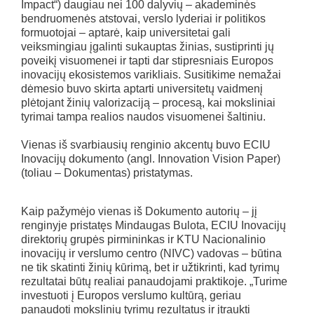
Impact“) daugiau nei 100 dalyvių – akademinės
bendruomenės atstovai, verslo lyderiai ir politikos
formuotojai – aptarė, kaip universitetai gali
veiksmingiau įgalinti sukauptas žinias, sustiprinti jų
poveikį visuomenei ir tapti dar stipresniais Europos
inovacijų ekosistemos varikliais. Susitikime nemažai
dėmesio buvo skirta aptarti universitetų vaidmenį
plėtojant žinių valorizaciją – procesą, kai moksliniai
tyrimai tampa realios naudos visuomenei šaltiniu.
Vienas iš svarbiausių renginio akcentų buvo ECIU
Inovacijų dokumento (angl. Innovation Vision Paper)
(toliau – Dokumentas) pristatymas.
Kaip pažymėjo vienas iš Dokumento autorių – jį
renginyje pristatęs Mindaugas Bulota, ECIU Inovacijų
direktorių grupės pirmininkas ir KTU Nacionalinio
inovacijų ir verslumo centro (NIVC) vadovas – būtina
ne tik skatinti žinių kūrimą, bet ir užtikrinti, kad tyrimų
rezultatai būtų realiai panaudojami praktikoje. „Turime
investuoti į Europos verslumo kultūrą, geriau
panaudoti mokslinių tyrimų rezultatus ir įtraukti