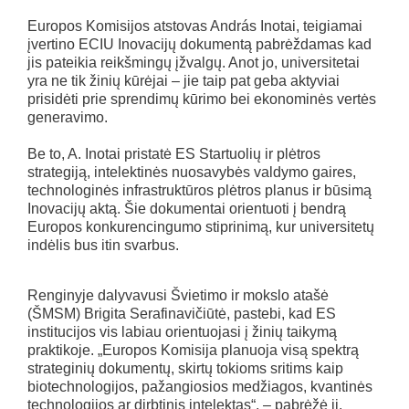
Europos Komisijos atstovas András Inotai, teigiamai
įvertino ECIU Inovacijų dokumentą pabrėždamas kad
jis pateikia reikšmingų įžvalgų. Anot jo, universitetai
yra ne tik žinių kūrėjai – jie taip pat geba aktyviai
prisidėti prie sprendimų kūrimo bei ekonominės vertės
generavimo.
Be to, A. Inotai pristatė ES Startuolių ir plėtros
strategiją, intelektinės nuosavybės valdymo gaires,
technologinės infrastruktūros plėtros planus ir būsimą
Inovacijų aktą. Šie dokumentai orientuoti į bendrą
Europos konkurencingumo stiprinimą, kur universitetų
indėlis bus itin svarbus.
Renginyje dalyvavusi Švietimo ir mokslo atašė
(ŠMSM) Brigita Serafinavičiūtė, pastebi, kad ES
institucijos vis labiau orientuojasi į žinių taikymą
praktikoje. „Europos Komisija planuoja visą spektrą
strateginių dokumentų, skirtų tokioms sritims kaip
biotechnologijos, pažangiosios medžiagos, kvantinės
technologijos ar dirbtinis intelektas“, – pabrėžė ji.