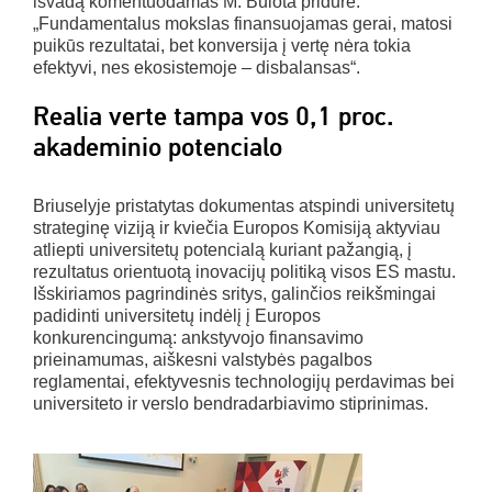
išvadą komentuodamas M. Bulota pridūrė:
„Fundamentalus mokslas finansuojamas gerai, matosi
puikūs rezultatai, bet konversija į vertę nėra tokia
efektyvi, nes ekosistemoje – disbalansas“.
Realia verte tampa vos 0,1 proc.
akademinio potencialo
Briuselyje pristatytas dokumentas atspindi universitetų
strateginę viziją ir kviečia Europos Komisiją aktyviau
atliepti universitetų potencialą kuriant pažangią, į
rezultatus orientuotą inovacijų politiką visos ES mastu.
Išskiriamos pagrindinės sritys, galinčios reikšmingai
padidinti universitetų indėlį į Europos
konkurencingumą: ankstyvojo finansavimo
prieinamumas, aiškesni valstybės pagalbos
reglamentai, efektyvesnis technologijų perdavimas bei
universiteto ir verslo bendradarbiavimo stiprinimas.