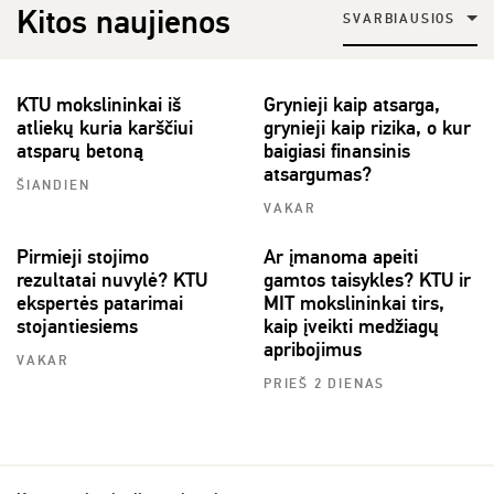
Kitos naujienos
SVARBIAUSIOS
KTU mokslininkai iš
Grynieji kaip atsarga,
atliekų kuria karščiui
grynieji kaip rizika, o kur
atsparų betoną
baigiasi finansinis
atsargumas?
ŠIANDIEN
VAKAR
Pirmieji stojimo
Ar įmanoma apeiti
rezultatai nuvylė? KTU
gamtos taisykles? KTU ir
ekspertės patarimai
MIT mokslininkai tirs,
stojantiesiems
kaip įveikti medžiagų
apribojimus
VAKAR
PRIEŠ 2 DIENAS