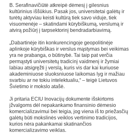
B. Serafinavičiūtė atkreipė dėmesį į gilesnius
kultūrinius iššūkius. Pasak jos, universitetai galėtų ir
turėtų aktyviau keisti kultūrą tiek savo viduje, tiek
visuomenėje – skatindami kūrybiškumą, verslumą ir
atvirą požiūrį į tarpsektorinį bendradarbiavimą.
„Dabartinėje itin konkurencingoje geopolitinėje
aplinkoje kūrybiškas ir verslus mąstymas bei veikimas
yra ne prabanga, o būtinybė. Tai taip pat verčia
permąstyti universitetų tradicinį vaidmenį ir žymiai
labiau atsigręžti į verslą, kuris vis dar kai kuriuose
akademiniuose sluoksniuose laikomas lyg ir mažiau
svarbiu ar ne tokiu intelektualiu,“ – teigė Lietuvos
Švietimo ir mokslo atašė.
Ji pritaria ECIU Inovacijų dokumente išskirtoms
įžvalgoms dėl nepakankamo finansinio dėmesio
komercializavimui bei teigia, jog viena iš to priežasčių
galėtų būti mokslinės veiklos vertinimo tradicijos,
kurios nėra pakankamai skatinančios
komercializavimo veiklas.