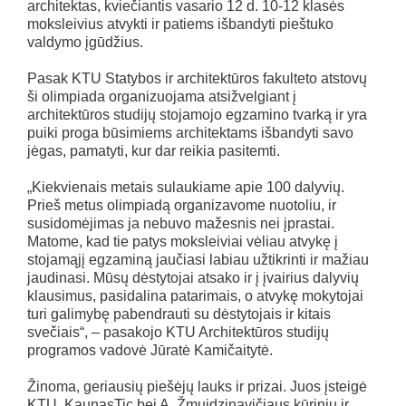
architektas, kviečiantis vasario 12 d. 10-12 klasės
moksleivius atvykti ir patiems išbandyti pieštuko
valdymo įgūdžius.
Pasak KTU Statybos ir architektūros fakulteto atstovų
ši olimpiada organizuojama atsižvelgiant į
architektūros studijų stojamojo egzamino tvarką ir yra
puiki proga būsimiems architektams išbandyti savo
jėgas, pamatyti, kur dar reikia pasitemti.
„Kiekvienais metais sulaukiame apie 100 dalyvių.
Prieš metus olimpiadą organizavome nuotoliu, ir
susidomėjimas ja nebuvo mažesnis nei įprastai.
Matome, kad tie patys moksleiviai vėliau atvykę į
stojamąjį egzaminą jaučiasi labiau užtikrinti ir mažiau
jaudinasi. Mūsų dėstytojai atsako ir į įvairius dalyvių
klausimus, pasidalina patarimais, o atvykę mokytojai
turi galimybę pabendrauti su dėstytojais ir kitais
svečiais“, – pasakojo KTU Architektūros studijų
programos vadovė Jūratė Kamičaitytė.
Žinoma, geriausių piešėjų lauks ir prizai. Juos įsteigė
KTU, KaunasTic bei A. Žmuidzinavičiaus kūrinių ir