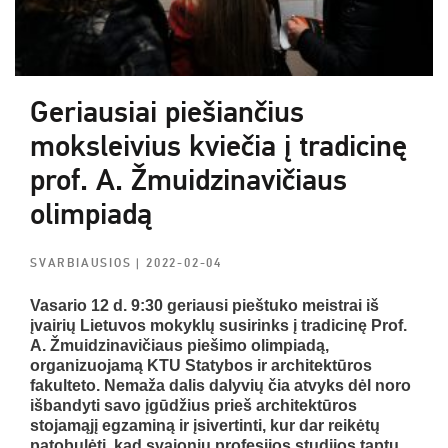
Geriausiai piešiančius
moksleivius kviečia į tradicinę
prof. A. Žmuidzinavičiaus
olimpiadą
SVARBIAUSIOS
| 2022-02-04
Vasario 12 d. 9:30 geriausi pieštuko meistrai iš
įvairių Lietuvos mokyklų susirinks į tradicinę Prof.
A. Žmuidzinavičiaus piešimo olimpiadą,
organizuojamą KTU Statybos ir architektūros
fakulteto. Nemaža dalis dalyvių čia atvyks dėl noro
išbandyti savo įgūdžius prieš architektūros
stojamąjį egzaminą ir įsivertinti, kur dar reikėtų
patobulėti, kad svajonių profesijos studijos taptų