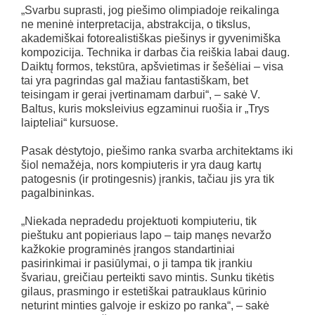
„Svarbu suprasti, jog piešimo olimpiadoje reikalinga
ne meninė interpretacija, abstrakcija, o tikslus,
akademiškai fotorealistiškas piešinys ir gyvenimiška
kompozicija. Technika ir darbas čia reiškia labai daug.
Daiktų formos, tekstūra, apšvietimas ir šešėliai – visa
tai yra pagrindas gal mažiau fantastiškam, bet
teisingam ir gerai įvertinamam darbui“, – sakė V.
Baltus, kuris moksleivius egzaminui ruošia ir „Trys
laipteliai“ kursuose.
Pasak dėstytojo, piešimo ranka svarba architektams iki
šiol nemažėja, nors kompiuteris ir yra daug kartų
patogesnis (ir protingesnis) įrankis, tačiau jis yra tik
pagalbininkas.
„Niekada nepradedu projektuoti kompiuteriu, tik
pieštuku ant popieriaus lapo – taip manęs nevaržo
kažkokie programinės įrangos standartiniai
pasirinkimai ir pasiūlymai, o ji tampa tik įrankiu
švariau, greičiau perteikti savo mintis. Sunku tikėtis
gilaus, prasmingo ir estetiškai patrauklaus kūrinio
neturint minties galvoje ir eskizo po ranka“, – sakė