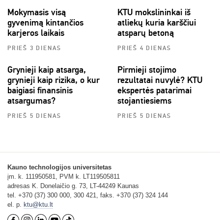
Mokymasis visą
KTU mokslininkai iš
gyvenimą kintančios
atliekų kuria karščiui
karjeros laikais
atsparų betoną
PRIEŠ 3 DIENAS
PRIEŠ 4 DIENAS
Grynieji kaip atsarga,
Pirmieji stojimo
grynieji kaip rizika, o kur
rezultatai nuvylė? KTU
baigiasi finansinis
ekspertės patarimai
atsargumas?
stojantiesiems
PRIEŠ 5 DIENAS
PRIEŠ 5 DIENAS
Kauno technologijos universitetas
įm. k. 111950581, PVM k. LT119505811
adresas K. Donelaičio g. 73, LT-44249 Kaunas
tel. +370 (37) 300 000, 300 421, faks. +370 (37) 324 144
el. p.
ktu@ktu.lt