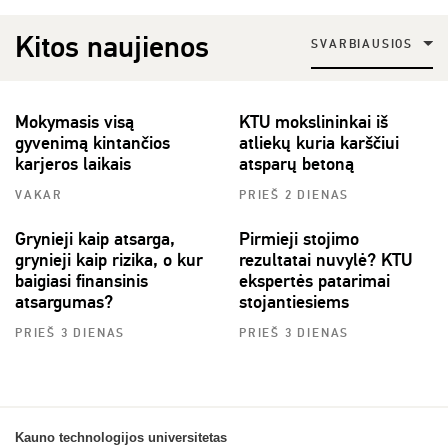
Kitos naujienos
SVARBIAUSIOS
Mokymasis visą
KTU mokslininkai iš
gyvenimą kintančios
atliekų kuria karščiui
karjeros laikais
atsparų betoną
VAKAR
PRIEŠ 2 DIENAS
Grynieji kaip atsarga,
Pirmieji stojimo
grynieji kaip rizika, o kur
rezultatai nuvylė? KTU
baigiasi finansinis
ekspertės patarimai
atsargumas?
stojantiesiems
PRIEŠ 3 DIENAS
PRIEŠ 3 DIENAS
Kauno technologijos universitetas