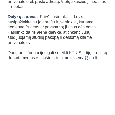
universiteto el. pašto adresą. Vietų skaičius į modulius
– ribotas.
Dalykų sąrašas.
Prieš pasirenkant dalyką,
susipažinkite su jo aprašu ir įvertinkite, kuriame
semestre (rudens ar pavasario) jis bus dėstomas.
Pasirinkti galite
vieną dalyką
, atitinkantį Jūsų
studijuojamą studijų pakopą ir dėstomą kitame
universitete.
Daugiau informacijos gali suteikti KTU Studijų procesų
departamentas el. paštu
priemimo.sistema@ktu.lt