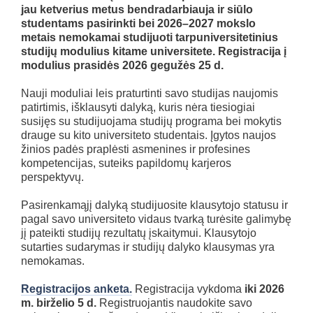
jau ketverius metus bendradarbiauja ir siūlo
studentams pasirinkti bei 2026–2027 mokslo
metais nemokamai studijuoti tarpuniversitetinius
studijų modulius kitame universitete.
Registracija į
modulius prasidės 2026 gegužės 25 d.
Nauji moduliai leis praturtinti savo studijas naujomis
patirtimis, išklausyti dalyką, kuris nėra tiesiogiai
susijęs su studijuojama studijų programa bei mokytis
drauge su kito universiteto studentais. Įgytos naujos
žinios padės praplėsti asmenines ir profesines
kompetencijas, suteiks papildomų karjeros
perspektyvų.
Pasirenkamąjį dalyką studijuosite klausytojo statusu ir
pagal savo universiteto vidaus tvarką turėsite galimybę
jį pateikti studijų rezultatų įskaitymui. Klausytojo
sutarties sudarymas ir studijų dalyko klausymas yra
nemokamas.
Registracijos anketa.
Registracija vykdoma
iki 2026
m. birželio 5 d.
Registruojantis naudokite savo