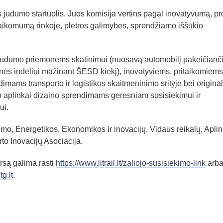
 judumo startuolis. Juos komisija vertins pagal inovatyvumą, pr
itaikomumą rinkoje, plėtros galimybes, sprendžiamo iššūkio
s judumo priemonėms skatinimui (nuosavą automobilį pakeičianč
nės indėliui mažinant ŠESD kiekį), inovatyviems, pritaikomiems 
ams transporto ir logistikos skaitmeninimo srityje bei origina
o aplinkai dizaino sprendimams geresniam susisiekimui ir
ui.
mo, Energetikos, Ekonomikos ir inovacijų, Vidaus reikalų, Aplin
rto Inovacijų Asociacija.
rsą galima rasti
https://www.litrail.lt/zaliojo-susisiekimo-link
arb
g.lt
.