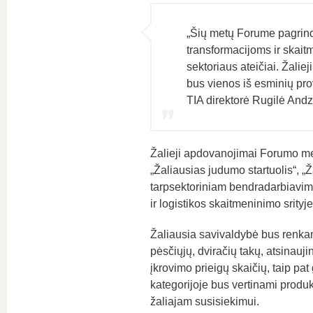
„Šių metų Forume pagrindi
transformacijoms ir skait
sektoriaus ateičiai. Žalie
bus vienos iš esminių prov
TIA direktorė Rugilė Andz
Žalieji apdovanojimai Forumo met
„Žaliausias judumo startuolis“, „
tarpsektoriniam bendradarbiavimu
ir logistikos skaitmeninimo srityje
Žaliausia savivaldybė bus renkam
pėsčiųjų, dviračių takų, atsinauji
įkrovimo prieigų skaičių, taip pat
kategorijoje bus vertinami produ
žaliajam susisiekimui.