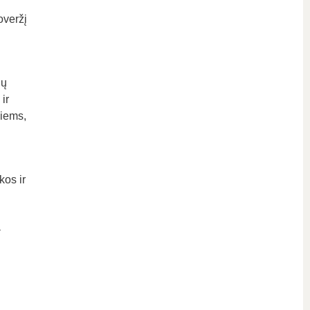
overžį
ių
ir
liems,
kos ir
a