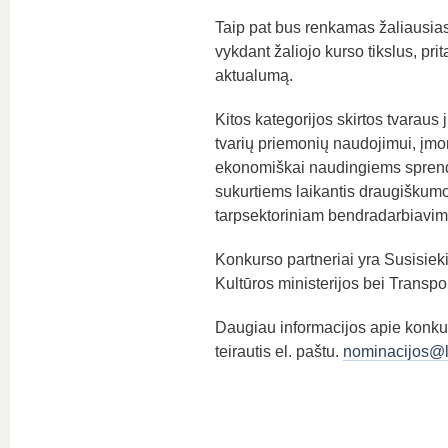
Taip pat bus renkamas žaliausias
vykdant žaliojo kurso tikslus, pr
aktualumą.
Kitos kategorijos skirtos tvarau
tvarių priemonių naudojimui, įmo
ekonomiškai naudingiems sprendim
sukurtiems laikantis draugiškum
tarpsektoriniam bendradarbiavim
Konkurso partneriai yra Susisieki
Kultūros ministerijos bei Transpo
Daugiau informacijos apie konku
teirautis el. paštu.
nominacijos@lt