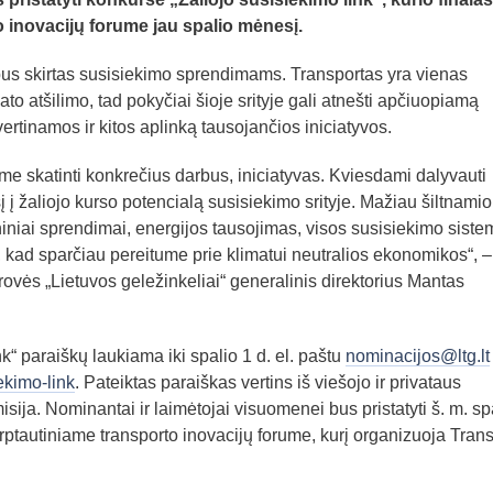
 inovacijų forume jau spalio mėnesį.
s skirtas susisiekimo sprendimams. Transportas yra vienas
ato atšilimo, tad pokyčiai šioje srityje gali atnešti apčiuopiamą
ertinamos ir kitos aplinką tausojančios iniciatyvos.
rime skatinti konkrečius darbus, iniciatyvas. Kviesdami dalyvauti
 į žaliojo kurso potencialą susisiekimo srityje. Mažiau šiltnamio
niniai sprendimai, energijos tausojimas, visos susisiekimo sist
, kad sparčiau pereitume prie klimatui neutralios ekonomikos“, 
vės „Lietuvos geležinkeliai“ generalinis direktorius Mantas
k“ paraiškų laukiama iki spalio 1 d. el. paštu
nominacijos@ltg.lt
iekimo-link
. Pateiktas paraiškas vertins iš viešojo ir privataus
sija. Nominantai ir laimėtojai visuomenei bus pristatyti š. m. sp
tautiniame transporto inovacijų forume, kurį organizuoja Tran