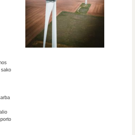
emos
– sako
arba
alio
sporto