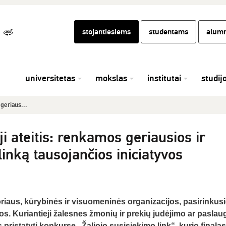
stojantiesiems
studentams
alumn
universitetas
mokslas
institutai
studij
 geriaus...
oji ateitis: renkamos geriausios ir
linką tausojančios iniciatyvos
riaus, kūrybinės ir visuomeninės organizacijos, pasirinkus
tos. Kuriantieji žalesnes žmonių ir prekių judėjimo ar paslau
 pristatyti konkurse „Žaliojo susisiekimo link“, kurio finalas