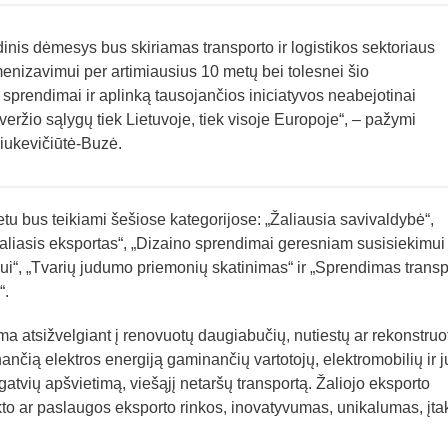
nis dėmesys bus skiriamas transporto ir logistikos sektoriaus
menizavimui per artimiausius 10 metų bei tolesnei šio
ji sprendimai ir aplinką tausojančios iniciatyvos neabejotinai
eržio sąlygų tiek Lietuvoje, tiek visoje Europoje“, – pažymi
iukevičiūtė-Buzė.
u bus teikiami šešiose kategorijose: „Žaliausia savivaldybė“,
Žaliasis eksportas“, „Dizaino sprendimai geresniam susisiekimui 
i“, „Tvarių judumo priemonių skatinimas“ ir „Sprendimas transp
“.
a atsižvelgiant į renovuotų daugiabučių, nutiestų ar rekonstruo
nančią elektros energiją gaminančių vartotojų, elektromobilių ir j
 gatvių apšvietimą, viešąjį netaršų transportą. Žaliojo eksporto
kto ar paslaugos eksporto rinkos, inovatyvumas, unikalumas, įta