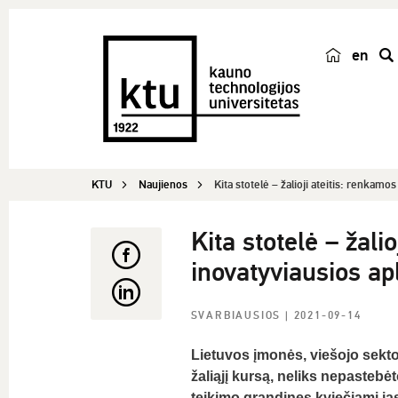
en
p
a
i
e
š
KTU
Naujienos
Kita stotelė – žalioji ateitis: renkamos
k
a
Kita stotelė – žali
inovatyviausios ap
SVARBIAUSIOS
| 2021-09-14
Lietuvos įmonės, viešojo sekto
žaliąjį kursą, neliks nepastebė
teikimo grandines kviečiami jas