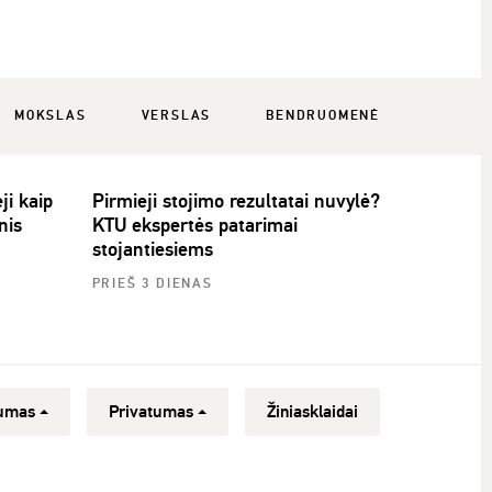
MOKSLAS
VERSLAS
BENDRUOMENĖ
ji kaip
Pirmieji stojimo rezultatai nuvylė?
nis
KTU ekspertės patarimai
stojantiesiems
PRIEŠ 3 DIENAS
umas
Privatumas
Žiniasklaidai