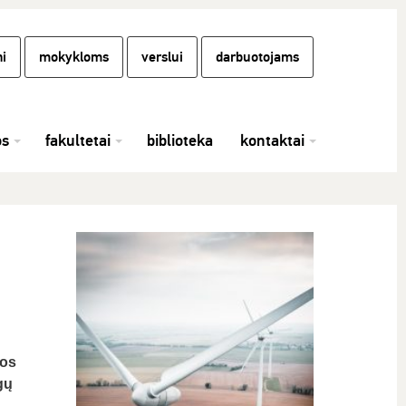
i
mokykloms
verslui
darbuotojams
os
fakultetai
biblioteka
kontaktai
ios
gų