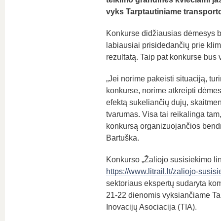
vyks Tarptautiniame transporto
Konkurse didžiausias dėmesys bu
labiausiai prisidedančių prie klim
rezultatą. Taip pat konkurse bus v
„Jei norime pakeisti situaciją, tu
konkurse, norime atkreipti dėmesį
efektą sukeliančių dujų, skaitme
tvarumas. Visa tai reikalinga tam
konkursą organizuojančios bendro
Bartuška.
Konkurso „Žaliojo susisiekimo lin
https://www.litrail.lt/zaliojo-susis
sektoriaus ekspertų sudaryta komi
21-22 dienomis vyksiančiame Tarp
Inovacijų Asociacija (TIA).