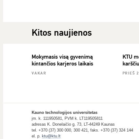
Kitos naujienos
Mokymasis visą gyvenimą
KTU mok
kintančios karjeros laikais
karšči
VAKAR
PRIEŠ 
Kauno technologijos universitetas
įm. k. 111950581, PVM k. LT119505811
adresas K. Donelaičio g. 73, LT-44249 Kaunas
tel. +370 (37) 300 000, 300 421, faks. +370 (37) 324 144
el. p.
ktu@ktu.lt