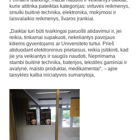
kurie atitinka pateiktas kategorijas: virtuvės reikmenys,
smulki buitinė technika, elektronika, mokymosi ir
laisvalaikio reikmenys, švaros įrankiai.
„Daiktai turi būti tvarkingai paruošti atidavimui ir, jei
reikia, tinkamai supakuoti, nekeliantys pavojaus
kitiems gyventojams ar Universiteto turtui. Prieš
atiduodant elektroninius prietaisus, reikia įsitikinti, kad
jie yra veikiantys ir saugūs naudoti. Nepriimama
stambi buitinė technika, baterijos, tekstilės gaminiai ir
avalynė, maisto produktai, medikamentai“, – apie
taisykles kalba iniciatyvos sumanytoja.