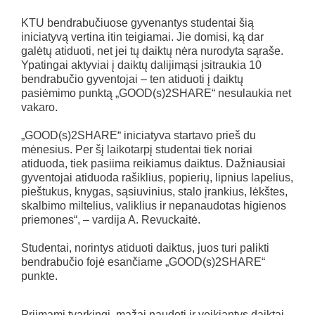
KTU bendrabučiuose gyvenantys studentai šią
iniciatyvą vertina itin teigiamai. Jie domisi, ką dar
galėtų atiduoti, net jei tų daiktų nėra nurodyta sąraše.
Ypatingai aktyviai į daiktų dalijimąsi įsitraukia 10
bendrabučio gyventojai – ten atiduoti į daiktų
pasiėmimo punktą „GOOD(s)2SHARE“ nesulaukia net
vakaro.
„GOOD(s)2SHARE“ iniciatyva startavo prieš du
mėnesius. Per šį laikotarpį studentai tiek noriai
atiduoda, tiek pasiima reikiamus daiktus. Dažniausiai
gyventojai atiduoda rašiklius, popierių, lipnius lapelius,
pieštukus, knygas, sąsiuvinius, stalo įrankius, lėkštes,
skalbimo miltelius, valiklius ir nepanaudotas higienos
priemones“, – vardija A. Revuckaitė.
Studentai, norintys atiduoti daiktus, juos turi palikti
bendrabučio fojė esančiame „GOOD(s)2SHARE“
punkte.
Priimami tvarkingi, mažai naudoti ir veikiantys daiktai,