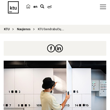
en
p
a
i
KTU
Naujienos
KTU bendrabučių iniciatyva padeda mažinti aplink...
e
š
k
a