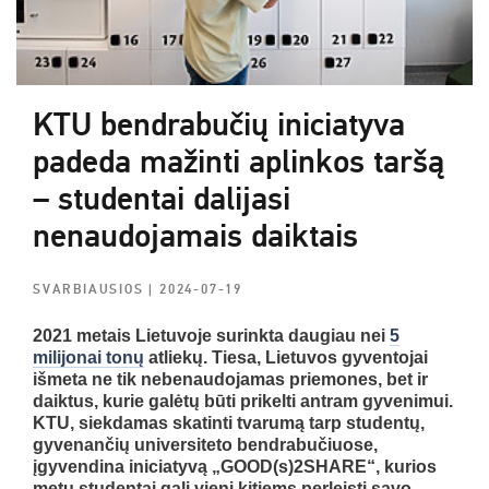
KTU bendrabučių iniciatyva
padeda mažinti aplinkos taršą
– studentai dalijasi
nenaudojamais daiktais
SVARBIAUSIOS
| 2024-07-19
2021 metais Lietuvoje surinkta daugiau nei
5
milijonai tonų
atliekų. Tiesa, Lietuvos gyventojai
išmeta ne tik nebenaudojamas priemones, bet ir
daiktus, kurie galėtų būti prikelti antram gyvenimui.
KTU, siekdamas skatinti tvarumą tarp studentų,
gyvenančių universiteto bendrabučiuose,
įgyvendina iniciatyvą „GOOD(s)2SHARE“, kurios
metu studentai gali vieni kitiems perleisti savo