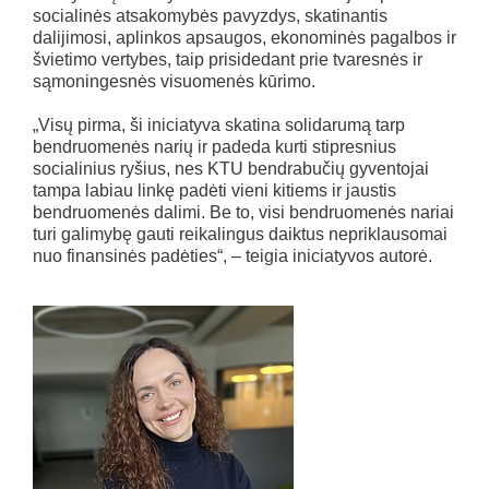
socialinės atsakomybės pavyzdys, skatinantis
dalijimosi, aplinkos apsaugos, ekonominės pagalbos ir
švietimo vertybes, taip prisidedant prie tvaresnės ir
sąmoningesnės visuomenės kūrimo.
„Visų pirma, ši iniciatyva skatina solidarumą tarp
bendruomenės narių ir padeda kurti stipresnius
socialinius ryšius, nes KTU bendrabučių gyventojai
tampa labiau linkę padėti vieni kitiems ir jaustis
bendruomenės dalimi. Be to, visi bendruomenės nariai
turi galimybę gauti reikalingus daiktus nepriklausomai
nuo finansinės padėties“, – teigia iniciatyvos autorė.