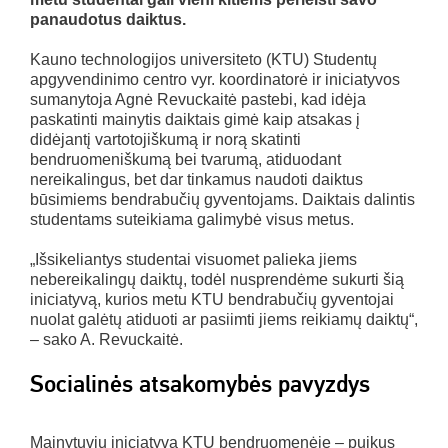
panaudotus daiktus.
Kauno technologijos universiteto (KTU) Studentų
apgyvendinimo centro vyr. koordinatorė ir iniciatyvos
sumanytoja Agnė Revuckaitė pastebi, kad idėja
paskatinti mainytis daiktais gimė kaip atsakas į
didėjantį vartotojiškumą ir norą skatinti
bendruomeniškumą bei tvarumą, atiduodant
nereikalingus, bet dar tinkamus naudoti daiktus
būsimiems bendrabučių gyventojams. Daiktais dalintis
studentams suteikiama galimybė visus metus.
„Išsikeliantys studentai visuomet palieka jiems
nebereikalingų daiktų, todėl nusprendėme sukurti šią
iniciatyvą, kurios metu KTU bendrabučių gyventojai
nuolat galėtų atiduoti ar pasiimti jiems reikiamų daiktų“,
– sako A. Revuckaitė.
Socialinės atsakomybės pavyzdys
Mainytuvių iniciatyva KTU bendruomenėje – puikus