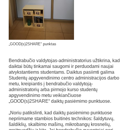
„GOOD(s)2SHARE“ punktas
Bendrabučio valdytojas-administratorius užtikrina, kad
daiktai būtų tinkamai saugomi ir perduodami naujai
atvykstantiems studentams. Daiktus pasiimti galima
Studentų apgyvendinimo centro administracijos darbo
metu, kreipiantis į bendrabučio valdytoją-
administratorių arba pirmojo kurso studentų
apgyvendinimo metu veikiančiuose
„GOOD(s)2SHARE“ daiktų pasiėmimo punktuose.
„Noriu patikslinti, kad daiktų pasiėmimo punktuose
nepriimame stambios buitinės technikos: šaldytuvų,
šaldiklių, skalbimo mašinų, mikrobangų krosnelių,