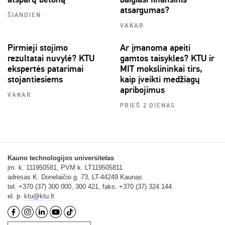
atsargumas?
ŠIANDIEN
VAKAR
Pirmieji stojimo
Ar įmanoma apeiti
rezultatai nuvylė? KTU
gamtos taisykles? KTU ir
ekspertės patarimai
MIT mokslininkai tirs,
stojantiesiems
kaip įveikti medžiagų
apribojimus
VAKAR
PRIEŠ 2 DIENAS
Kauno technologijos universitetas
įm. k. 111950581, PVM k. LT119505811
adresas K. Donelaičio g. 73, LT-44249 Kaunas
tel. +370 (37) 300 000, 300 421, faks. +370 (37) 324 144
el. p.
ktu@ktu.lt