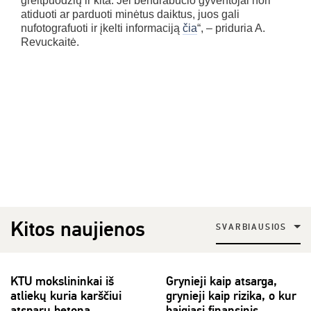
greitpuodžių ir kita. Jei bendrabučio gyventojai nori
atiduoti ar parduoti minėtus daiktus, juos gali
nufotografuoti ir įkelti informaciją
čia
“, – priduria A.
Revuckaitė.
Kitos naujienos
SVARBIAUSIOS
KTU mokslininkai iš
Grynieji kaip atsarga,
atliekų kuria karščiui
grynieji kaip rizika, o kur
atsparų betoną
baigiasi finansinis