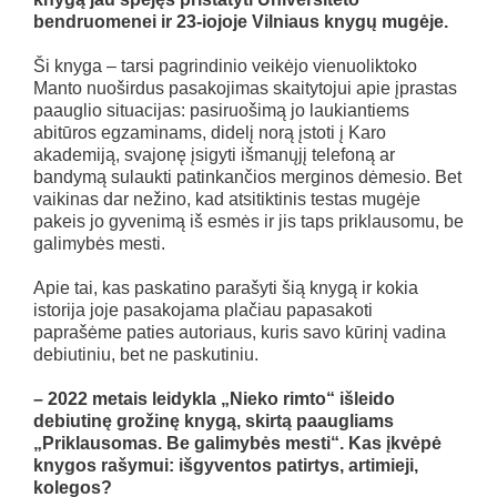
bendruomenei ir 23-iojoje Vilniaus knygų mugėje.
Ši knyga – tarsi pagrindinio veikėjo vienuoliktoko
Manto nuoširdus pasakojimas skaitytojui apie įprastas
paauglio situacijas: pasiruošimą jo laukiantiems
abitūros egzaminams, didelį norą įstoti į Karo
akademiją, svajonę įsigyti išmanųjį telefoną ar
bandymą sulaukti patinkančios merginos dėmesio. Bet
vaikinas dar nežino, kad atsitiktinis testas mugėje
pakeis jo gyvenimą iš esmės ir jis taps priklausomu, be
galimybės mesti.
Apie tai, kas paskatino parašyti šią knygą ir kokia
istorija joje pasakojama plačiau papasakoti
paprašėme paties autoriaus, kuris savo kūrinį vadina
debiutiniu, bet ne paskutiniu.
– 2022 metais leidykla „Nieko rimto“ išleido
debiutinę grožinę knygą, skirtą paaugliams
„Priklausomas. Be galimybės mesti“. Kas įkvėpė
knygos rašymui: išgyventos patirtys, artimieji,
kolegos?