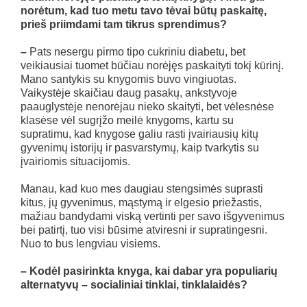
norėtum, kad tuo metu tavo tėvai būtų paskaitę,
prieš priimdami tam tikrus sprendimus?
–
Pats nesergu pirmo tipo cukriniu diabetu, bet
veikiausiai tuomet būčiau norėjęs paskaityti tokį kūrinį.
Mano santykis su knygomis buvo vingiuotas.
Vaikystėje skaičiau daug pasakų, ankstyvoje
paauglystėje nenorėjau nieko skaityti, bet vėlesnėse
klasėse vėl sugrįžo meilė knygoms, kartu su
supratimu, kad knygose galiu rasti įvairiausių kitų
gyvenimų istorijų ir pasvarstymų, kaip tvarkytis su
įvairiomis situacijomis.
Manau, kad kuo mes daugiau stengsimės suprasti
kitus, jų gyvenimus, mąstymą ir elgesio priežastis,
mažiau bandydami viską vertinti per savo išgyvenimus
bei patirtį, tuo visi būsime atviresni ir supratingesni.
Nuo to bus lengviau visiems.
– Kodėl pasirinkta knyga, kai dabar yra populiarių
alternatyvų – socialiniai tinklai, tinklalaidės?