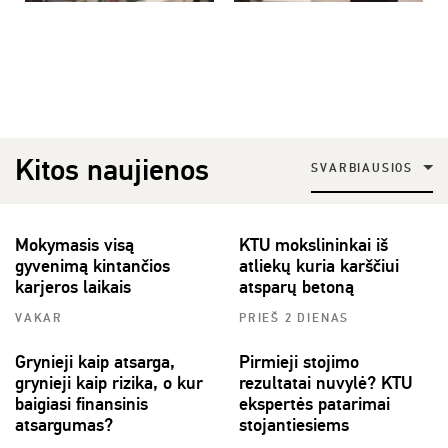
Kitos naujienos
SVARBIAUSIOS
Mokymasis visą
KTU mokslininkai iš
gyvenimą kintančios
atliekų kuria karščiui
karjeros laikais
atsparų betoną
VAKAR
PRIEŠ 2 DIENAS
Grynieji kaip atsarga,
Pirmieji stojimo
grynieji kaip rizika, o kur
rezultatai nuvylė? KTU
baigiasi finansinis
ekspertės patarimai
atsargumas?
stojantiesiems