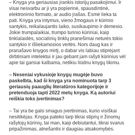
– Knyga yra geriausias įrankis istorijų pasakojimui. Ir
visai nesvarbu ar ji yra popierinė, spausdintinė,
elektroninio formato, ar audio įrašas. Esmė lieka ta
pati. Knyga yra intymus, vieno žmogaus ir kūrinio
santykis, reikalaujantis laiko, susikaupimo ir dėmesio.
Jokie trumpalaikiai, trumpo turinio kūriniai, kaip
tinklalaidės, socialinių tinklų pranešimai neturės tokio
santykio ir išliekamosios vertės. Nors daug kas ir
pranašavo knygos mirtį, o dabar vis labiau stiprėjant
dirbtiniam intelektui ir jau gebant jam rašyti kūrinius vėl
apie tai garsiai kalbama, netikiu liūdnu knygų likimu.
– Neseniai vykusioje knygų mugėje buvo
paskelbta, kad ši knyga yra nominuota tarp 3
geriausių paauglių literatūros kategorijoje ir
pretenduoja tapti 2022 metų knyga. Ką autoriui
reiškia toks įvertinimas?
– Tai yra be galo smagus įvertinimas, kurio visiškai
nesitikėjau. Knyga pateko tarp tikrai stiprių ir žinomų
rašytojų kūrinių, tai man, kaip debiutantui, tikrai svarus
pripažinimas, atnešantis ir daugiau atsakomybės.