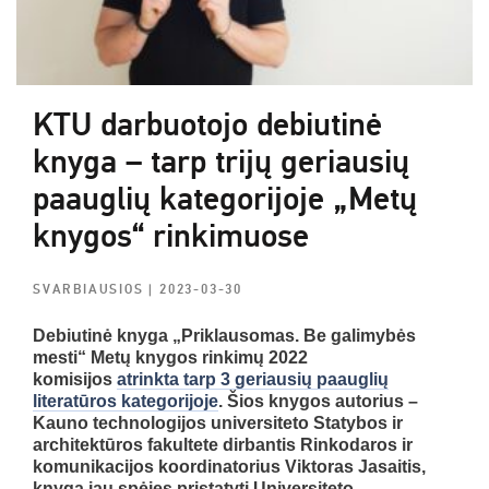
KTU darbuotojo debiutinė
knyga – tarp trijų geriausių
paauglių kategorijoje „Metų
knygos“ rinkimuose
SVARBIAUSIOS
| 2023-03-30
Debiutinė knyga „Priklausomas. Be galimybės
mesti“ Metų knygos rinkimų 2022
komisijos
atrinkta tarp 3 geriausių paauglių
literatūros kategorijoje
. Šios knygos autorius –
Kauno technologijos universiteto Statybos ir
architektūros fakultete dirbantis Rinkodaros ir
komunikacijos koordinatorius Viktoras Jasaitis,
knygą jau spėjęs pristatyti Universiteto