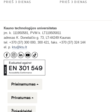
PRIEŠ 3 DIENAS
PRIEŠ 3 DIENAS
Kauno technologijos universitetas
įm. k. 111950581, PVM k. LT119505811
adresas K. Donelaičio g. 73, LT-44249 Kaunas
tel. +370 (37) 300 000, 300 421, faks. +370 (37) 324 144
el. p.
ktu@ktu.lt
Prieinamumas
Privatumas
Žiniasklaidai