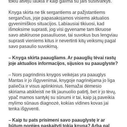
tokiu atveju laukia ir kaip galima su jais susitvarkyti.
Knyga skirta ne tik sergantiems ar pažįstantiems
sergančius, joje papasakojamos visiems aktualios
gyvenimiškos situacijos. Labiausiai tikiuosi, kad
išmoksime suprasti, jog visi gyvename tam tikruose
savo atskiruose pasauliuose, tai suvokus bus lengviau
suprasti vieniems kitus ir nevertinti kitų veiksmų pagal
savo pasaulio suvokimą.
– Knyga skirta paaugliams. Ar paauglių tėvai rastų
joje aktualios informacijos, sijusios su paauglyste?
– Nors pagrindinis knygos veikėjas yra paauglys
Mantas ir jo išgyvenimai, knygoje nagrinėjama jo liga
paliečia ir visus aplinkinius. Nemažai dėmesio
skiriama atskleisti ne tik jaunuolio patirtį, bet ir jo tėvų,
ypač mamos santykį su sūnumi ir tai, kaip ją paveikia
mylimo sūnaus diagnozė, kokias vidines kovas jai
tenka išgyventi.
– Kaip tu pats prisimeni savo paauglystę ir ar
būtum norėjęs paskaityti tokią knygą? Arba gal