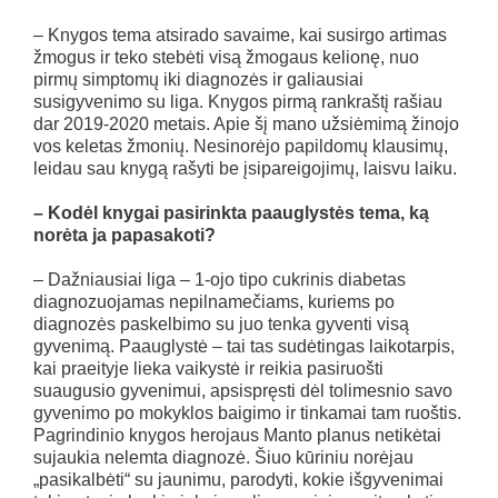
– Knygos tema atsirado savaime, kai susirgo artimas
žmogus ir teko stebėti visą žmogaus kelionę, nuo
pirmų simptomų iki diagnozės ir galiausiai
susigyvenimo su liga. Knygos pirmą rankraštį rašiau
dar 2019-2020 metais. Apie šį mano užsiėmimą žinojo
vos keletas žmonių. Nesinorėjo papildomų klausimų,
leidau sau knygą rašyti be įsipareigojimų, laisvu laiku.
– Kodėl knygai pasirinkta paauglystės tema, ką
norėta ja papasakoti?
– Dažniausiai liga – 1-ojo tipo cukrinis diabetas
diagnozuojamas nepilnamečiams, kuriems po
diagnozės paskelbimo su juo tenka gyventi visą
gyvenimą. Paauglystė – tai tas sudėtingas laikotarpis,
kai praeityje lieka vaikystė ir reikia pasiruošti
suaugusio gyvenimui, apsispręsti dėl tolimesnio savo
gyvenimo po mokyklos baigimo ir tinkamai tam ruoštis.
Pagrindinio knygos herojaus Manto planus netikėtai
sujaukia nelemta diagnozė. Šiuo kūriniu norėjau
„pasikalbėti“ su jaunimu, parodyti, kokie išgyvenimai