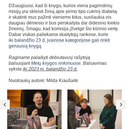
Džiaugiuosi, kad ši knyga, kurios viena pagrindinių
misijų yra skleisti žinią apie pirmo tipo cukrinį diabetą
ir skatinti mus pažinti vieniems kitus, susilaukia vis
daugiau dėmesio ir bus perskaityta dar didesnio kiekio
žmonių. Smagu, kad komisija įžvelgė šio kūrinio vertę.
Dabar viskas paliekama skaitytojų rankose, kurie
iki
balandžio 23 d. įvairiose kategorijose gali rinkti
geriausią knygą
.
Raginame palaikyti debiutavusį rašytoją
balsuojant
Metų knygos rinkimuos
e
. Balsavimas
vyksta
iki 2023 m. balandžio 23 d.
Nuotraukų autorė: Milda Kiaušaitė