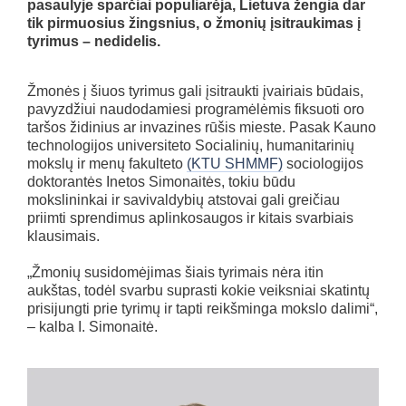
pasaulyje sparčiai populiarėja, Lietuva žengia dar
tik pirmuosius žingsnius, o žmonių įsitraukimas į
tyrimus – nedidelis.
Žmonės į šiuos tyrimus gali įsitraukti įvairiais būdais,
pavyzdžiui naudodamiesi programėlėmis fiksuoti oro
taršos židinius ar invazines rūšis mieste. Pasak Kauno
technologijos universiteto Socialinių, humanitarinių
mokslų ir menų fakulteto
(KTU SHMMF)
sociologijos
doktorantės Inetos Simonaitės, tokiu būdu
mokslininkai ir savivaldybių atstovai gali greičiau
priimti sprendimus aplinkosaugos ir kitais svarbiais
klausimais.
„Žmonių susidomėjimas šiais tyrimais nėra itin
aukštas, todėl svarbu suprasti kokie veiksniai skatintų
prisijungti prie tyrimų ir tapti reikšminga mokslo dalimi“,
– kalba I. Simonaitė.