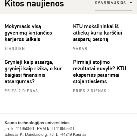
Kitos naujienos
SVARBIAUSIOS
Mokymasis visą
KTU mokslininkai iš
gyvenimą kintančios
atliekų kuria karščiui
karjeros laikais
atsparų betoną
ŠIANDIEN
VAKAR
Grynieji kaip atsarga,
Pirmieji stojimo
grynieji kaip rizika, o kur
rezultatai nuvylė? KTU
baigiasi finansinis
ekspertės patarimai
atsargumas?
stojantiesiems
PRIEŠ 2 DIENAS
PRIEŠ 2 DIENAS
Kauno technologijos universitetas
įm. k. 111950581, PVM k. LT119505811
adresas K. Donelaičio g. 73, LT-44249 Kaunas