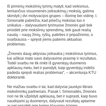
Iš pirminių mokslinių tyrimų matyti, kad veiksnius,
lemiančius visuomenės įsitraukimą į mokslą, galima
skirstyti į dvi motyvacijos grupes – išorinę bei vidinę. I.
Simonaitė pabrėžia, kad piliečių mokslas tuo ir
unikalus – dalyvaudami tyrimuose žmonės gali tiek
prisidėti prie mokslinių sprendimų, tiek gauti realią
naudą – naujų žinių, ryšių, patirties ir pripažinimo, o
svarbiausia – spręsti jiems patiems aktualias
problemas.
„Žmonės daug aktyviau įsitraukia į mokslinius tyrimus,
kai aiškiai mato savo dalyvavimo prasmę ir rezultatus.
Todėl svarbu ne tik rinkti iš gyventojų duomenis
apklausų metu, bet ir parodyti, kaip gyventojų indėlis
padeda spręsti realias problemas“, – akcentuoja KTU
doktorantė.
Ne mažiau svarbu ir tai, kad dalyviai jaustųsi tikrais
mokslininkų partneriais. Pasak I. Simonaitės, žmonės
nori ne tik užpildyti apklausą, bet ir suprasti, kaip buvo
naudojami jų duomenys, dalyvauti rezultatų aptarime
ar net prisidėti prie tyrimo klausimų kūrimo.