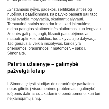
„Grįžtamasis ryšys, padėkos, sertifikatai ar tiesiog
nuoširdus paaiškinimas, ką pavyko pasiekti gali tapti
labai svarbia motyvacija, skatinant dalyvauti.
Tarptautinė patirtis rodo dar ir tai, kad įsitraukimą
didina patogios skaitmeninės platformos: kuo lengviau
žmonės gali prisijungti, fiksuoti pastebėjimus ar
matuoti aplinkos rodiklius, tuo aktyviau jie dalyvauja.
Tad geriausiai veikia iniciatyvos, kurios yra
prieinamos, prasmingos ir matomos“, – sako I.
Simonaitė.
Patirtis užsienyje – galimybė
pažvelgti kitaip
I. Simonaitę tęsti studijas doktorantūroje paskatino
noras gilintis į visuomenines problemas ir galimybė
idėjomis dalintis su akademine bendruomene, kuri turi
neįkainojamų žinių.