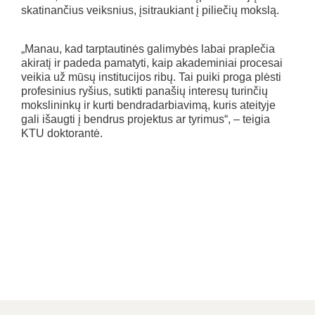
skatinančius veiksnius, įsitraukiant į piliečių mokslą.
„Manau, kad tarptautinės galimybės labai praplečia
akiratį ir padeda pamatyti, kaip akademiniai procesai
veikia už mūsų institucijos ribų. Tai puiki proga plėsti
profesinius ryšius, sutikti panašių interesų turinčių
mokslininkų ir kurti bendradarbiavimą, kuris ateityje
gali išaugti į bendrus projektus ar tyrimus“, – teigia
KTU doktorantė.