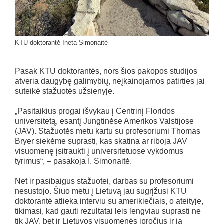
KTU doktorantė Ineta Simonaitė
Pasak KTU doktorantės, nors šios pakopos studijos
atveria daugybę galimybių, neįkainojamos patirties jai
suteikė stažuotės užsienyje.
„Pasitaikius progai išvykau į Centrinį Floridos
universitetą, esantį Jungtinėse Amerikos Valstijose
(JAV). Stažuotės metu kartu su profesoriumi Thomas
Bryer siekėme suprasti, kas skatina ar riboja JAV
visuomenę įsitraukti į universitetuose vykdomus
tyrimus“, – pasakoja I. Simonaitė.
Net ir pasibaigus stažuotei, darbas su profesoriumi
nesustojo. Šiuo metu į Lietuvą jau sugrįžusi KTU
doktorantė atlieka interviu su amerikiečiais, o ateityje,
tikimasi, kad gauti rezultatai leis lengviau suprasti ne
tik JAV, bet ir Lietuvos visuomenės įpročius ir ją