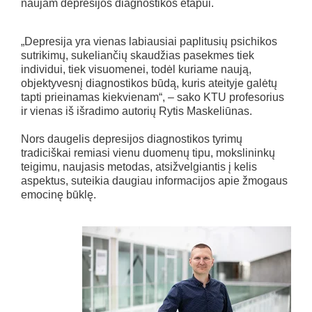
naujam depresijos diagnostikos etapui.
„Depresija yra vienas labiausiai paplitusių psichikos
sutrikimų, sukeliančių skaudžias pasekmes tiek
individui, tiek visuomenei, todėl kuriame naują,
objektyvesnį diagnostikos būdą, kuris ateityje galėtų
tapti prieinamas kiekvienam“, – sako KTU profesorius
ir vienas iš išradimo autorių Rytis Maskeliūnas.
Nors daugelis depresijos diagnostikos tyrimų
tradiciškai remiasi vienu duomenų tipu, mokslininkų
teigimu, naujasis metodas, atsižvelgiantis į kelis
aspektus, suteikia daugiau informacijos apie žmogaus
emocinę būklę.