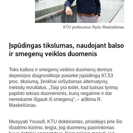
KTU profesorius Rytis Maskeliūnas
Įspūdingas tikslumas, naudojant balso
ir smegenų veiklos duomenis
Toks kalbos ir smegenų veiklos duomenų derinys
depresijos diagnostikoje pasiekė įspūdingą 97,53
proc. tikslumą, ženkliai viršydamas alternatyvių
metodų rezultatus. „Taip yra todėl, kad balsas tyrimą
papildo tokiais duomenimis, kurių negalime ir dar
nemokame išgauti iš smegenų“, – aiškina R.
Maskeliūnas.
Musyyab Yousufi, KTU doktorantas, prisidėjęs prie šio
išradimo kūrimo, teigia, jog duomenų pasirinkimas