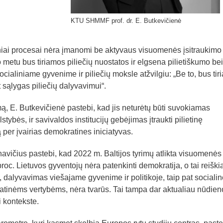
KTU SHMMF prof. dr. E. Butkevičienė
ai procesai nėra įmanomi be aktyvaus visuomenės įsitraukimo 
 metu bus tiriamos piliečių nuostatos ir elgsena pilietiškumo bei
ocialiniame gyvenime ir piliečių moksle atžvilgiu: „Be to, bus ti
 sąlygas piliečių dalyvavimui“.
, E. Butkevičienė pastebi, kad jis neturėtų būti suvokiamas
alstybės, ir savivaldos institucijų gebėjimas įtraukti pilietinę
er įvairias demokratines iniciatyvas.
navičius pastebi, kad 2022 m. Baltijos tyrimų atlikta visuomenės
roc. Lietuvos gyventojų nėra patenkinti demokratija, o tai reiški
 dalyvavimas viešajame gyvenime ir politikoje, taip pat socialin
inėms vertybėms, nėra tvarūs. Tai tampa dar aktualiau nūdien
 kontekste.