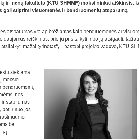
lų ir menų fakulteto (KTU SHMMF) mokslininkai aiškinsis, k
las gali stiprinti visuomenės ir bendruomenių atsparumą
menės atsparumas yra apibrėžiamas kaip bendruomenės ar visuo
daujamus reiškinius, prie jų prisitaikyti ir po jų atsigauti, tačiau
tsilaikyti mažai tyrinėtas“, – pastebi projekto vadovė, KTU 
jektu siekiama
ių mokslo
ir bendruomenių
smėms, nes
 ir stabilumas
 bet ir nuo jos
 raštingumo,
ėms bei
iją.