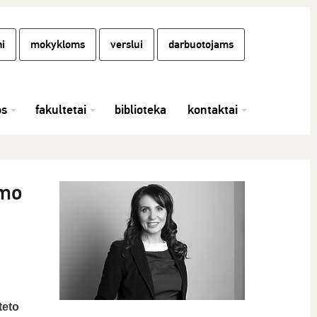
i
mokykloms
verslui
darbuotojams
os
fakultetai
biblioteka
kontaktai
imo
teto