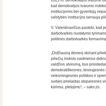
2023 m. demokratijos tvarumo bar
kad demokratijos tvarumo indekso
institucijomis bei gyventojų nepa
valstybės institucijos tarnauja pi
V. Valentinavičius pastebi, kad 
darbotvarkės nustatymo tyrimams
politinės darbotvarkės formavim
„Didžiausią dėmesį skiriant piliet
piliečių mokslo vaidmeniui didina
valdžios atvirumą, bus prisideda
demokratiškesnės, teisingesnės i
veiksmingesnės politikos ir spre
sudaro prielaidas atsparesnės 
kūrimui, plėtojimo“, – sako jis.