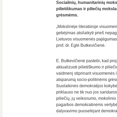
Socialinių, humanitarinių moks
pilietiškumas ir piliečių moks
grėsmėms.
„Mokslinėje literatūroje visuo
gebėjimas atsilaikyti prieš nepagei
Lietuvos visuomenės pajėgumas a
prof. dr. Eglė Butkevičienė.
E. Butkevičienė pastebi, kad pro
aktualizuoti pilietiškumo ir pilieč
vaidmenį stiprinant visuomenės 
atsparumą socio-politinėms grė
šiuolaikinės demokratijos kokybė
priklauso ne tik nuo jos sandaros,
piliečių, jų veiksnumo, mokslinio
pagarbos demokratinėms vertyb
dalyvavimo puoselėjant demokrat