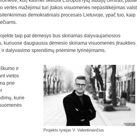
ometre, kurį kasmet skelbia Europos rytų studijų centras, past
 vertės mažėjimui turi įtakos visuomenės nepasitikėjimas vals
sitenkinimas demokratiniais procesais Lietuvoje, ypač tuo, kaip
liečiams.
projekte taip pat dėmesys bus skiriamas dalyvaujamosios
, kuriuose daugiausia dėmesio skiriama visuomenės įtraukties 
ą ir dalyvavimo sprendimų priėmime tyrinėjimams.
iškumo ir
nt vietos
ma prie
r
ndimų, kurie
visuomenės
Projekto tyrėjas V. Valentinavičius