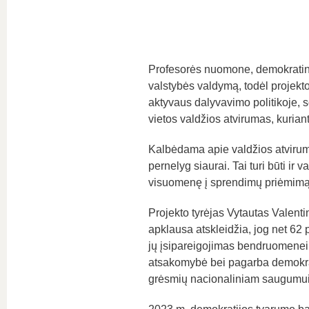
Profesorės nuomone, demokratini
valstybės valdymą, todėl projekto
aktyvaus dalyvavimo politikoje, s
vietos valdžios atvirumas, kuriant
Kalbėdama apie valdžios atvirumą
pernelyg siaurai. Tai turi būti ir v
visuomenę į sprendimų priėmimą p
Projekto tyrėjas Vytautas Valenti
apklausa atskleidžia, jog net 62 p
jų įsipareigojimas bendruomenei,
atsakomybė bei pagarba demokrat
grėsmių nacionaliniam saugumui