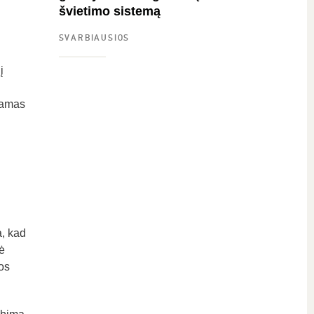
švietimo sistemą
SVARBIAUSIOS
į
riamas
a, kad
ė
os