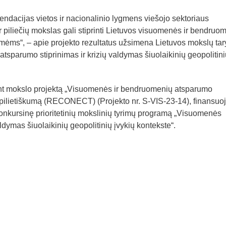
endacijas vietos ir nacionalinio lygmens viešojo sektoriaus
ir piliečių mokslas gali stiprinti Lietuvos visuomenės ir bendruo
mėms“, – apie projekto rezultatus užsimena Lietuvos mokslų ta
sparumo stiprinimas ir krizių valdymas šiuolaikinių geopolitini
nt mokslo projektą „Visuomenės ir bendruomenių atsparumo
ir pilietiškumą (RECONECT) (Projekto nr. S-VIS-23-14), finansu
onkursinę prioritetinių mokslinių tyrimų programą „Visuomenės
ldymas šiuolaikinių geopolitinių įvykių kontekste“.