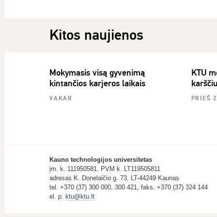
Kitos naujienos
Mokymasis visą gyvenimą
KTU mok
kintančios karjeros laikais
karšči
VAKAR
PRIEŠ 
Kauno technologijos universitetas
įm. k. 111950581, PVM k. LT119505811
adresas K. Donelaičio g. 73, LT-44249 Kaunas
tel. +370 (37) 300 000, 300 421, faks. +370 (37) 324 144
el. p.
ktu@ktu.lt