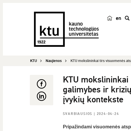
en
p
a
i
e
š
KTU
Naujienos
KTU mokslininkai tirs visuomenės ats
k
a
KTU mokslininkai 
galimybes ir krizi
įvykių kontekste
SVARBIAUSIOS
| 2024-04-24
Pripažindami visuomenės atspa