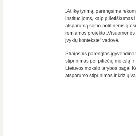
„Atlikę tyrimą, parengsime rekom
institucijoms, kaip pilietiškumas 
atsparumą socio-politinėms grės
remiamos projekto „Visuomenės at
įvykių kontekste“ vadovė.
Straipsnis parengtas įgyvendina
stiprinimas per piliečių mokslą 
Lietuvos mokslo tarybos pagal K
atsparumo stiprinimas ir krizių va