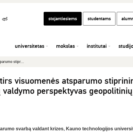
stojantiesiems
studentams
alumn
universitetas
mokslas
institutai
studij
parumo stipr...
tirs visuomenės atsparumo stiprin
ų valdymo perspektyvas geopolitinių
rumo svarbą valdant krizes, Kauno technologijos universi