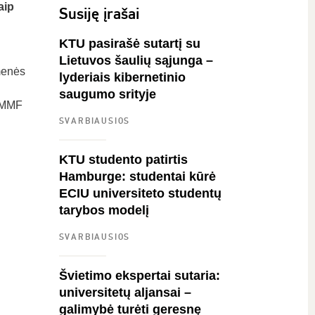
aip
Susiję įrašai
KTU pasirašė sutartį su
Lietuvos šaulių sąjunga –
menės
lyderiais kibernetinio
saugumo srityje
SHMMF
SVARBIAUSIOS
KTU studento patirtis
Hamburge: studentai kūrė
ECIU universiteto studentų
tarybos modelį
SVARBIAUSIOS
Švietimo ekspertai sutaria:
universitetų aljansai –
galimybė turėti geresnę