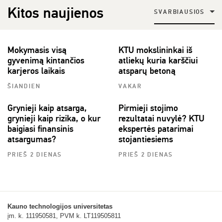
Kitos naujienos
SVARBIAUSIOS
Mokymasis visą
KTU mokslininkai iš
gyvenimą kintančios
atliekų kuria karščiui
karjeros laikais
atsparų betoną
ŠIANDIEN
VAKAR
Grynieji kaip atsarga,
Pirmieji stojimo
grynieji kaip rizika, o kur
rezultatai nuvylė? KTU
baigiasi finansinis
ekspertės patarimai
atsargumas?
stojantiesiems
PRIEŠ 2 DIENAS
PRIEŠ 2 DIENAS
Kauno technologijos universitetas
įm. k. 111950581, PVM k. LT119505811