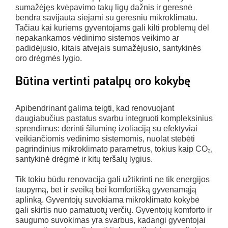
sumažėjęs kvėpavimo takų ligų dažnis ir geresnė
bendra savijauta siejami su geresniu mikroklimatu.
Tačiau kai kuriems gyventojams gali kilti problemų dėl
nepakankamos vėdinimo sistemos veikimo ar
padidėjusio, kitais atvejais sumažėjusio, santykinės
oro drėgmės lygio.
Būtina vertinti patalpų oro kokybę
Apibendrinant galima teigti, kad renovuojant
daugiabučius pastatus svarbu integruoti kompleksinius
sprendimus: derinti šiluminę izoliaciją su efektyviai
veikiančiomis vėdinimo sistemomis, nuolat stebėti
pagrindinius mikroklimato parametrus, tokius kaip CO₂,
santykinė drėgmė ir kitų teršalų lygius.
Tik tokiu būdu renovacija gali užtikrinti ne tik energijos
taupymą, bet ir sveiką bei komfortišką gyvenamąją
aplinką. Gyventojų suvokiama mikroklimato kokybė
gali skirtis nuo pamatuotų verčių. Gyventojų komforto ir
saugumo suvokimas yra svarbus, kadangi gyventojai