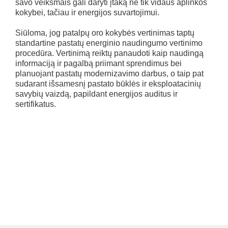
savo veiksmais gali daryti įtaką ne tik vidaus aplinkos
kokybei, tačiau ir energijos suvartojimui.
Siūloma, jog patalpų oro kokybės vertinimas taptų
standartine pastatų energinio naudingumo vertinimo
procedūra. Vertinimą reiktų panaudoti kaip naudingą
informaciją ir pagalbą priimant sprendimus bei
planuojant pastatų modernizavimo darbus, o taip pat
sudarant išsamesnį pastato būklės ir eksploatacinių
savybių vaizdą, papildant energijos auditus ir
sertifikatus.