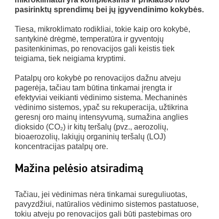
pasirinktų sprendimų bei jų įgyvendinimo kokybės.
Tiesa, mikroklimato rodikliai, tokie kaip oro kokybė,
santykinė drėgmė, temperatūra ir gyventojų
pasitenkinimas, po renovacijos gali keistis tiek
teigiama, tiek neigiama kryptimi.
Patalpų oro kokybė po renovacijos dažnu atveju
pagerėja, tačiau tam būtina tinkamai įrengta ir
efektyviai veikianti vėdinimo sistema. Mechaninės
vėdinimo sistemos, ypač su rekuperacija, užtikrina
geresnį oro mainų intensyvumą, sumažina anglies
dioksido (CO₂) ir kitų teršalų (pvz., aerozolių,
bioaerozolių, lakiųjų organinių teršalų (LOJ)
koncentracijas patalpų ore.
Mažina pelėsio atsiradimą
Tačiau, jei vėdinimas nėra tinkamai sureguliuotas,
pavyzdžiui, natūralios vėdinimo sistemos pastatuose,
tokiu atveju po renovacijos gali būti pastebimas oro