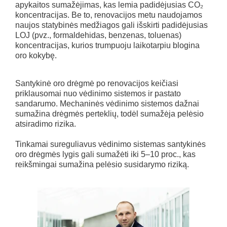
apykaitos sumažėjimas, kas lemia padidėjusias CO₂
koncentracijas. Be to, renovacijos metu naudojamos
naujos statybinės medžiagos gali išskirti padidėjusias
LOJ (pvz., formaldehidas, benzenas, toluenas)
koncentracijas, kurios trumpuoju laikotarpiu blogina
oro kokybę.
Santykinė oro drėgmė po renovacijos keičiasi
priklausomai nuo vėdinimo sistemos ir pastato
sandarumo. Mechaninės vėdinimo sistemos dažnai
sumažina drėgmės perteklių, todėl sumažėja pelėsio
atsiradimo rizika.
Tinkamai sureguliavus vėdinimo sistemas santykinės
oro drėgmės lygis gali sumažėti iki 5–10 proc., kas
reikšmingai sumažina pelėsio susidarymo riziką.