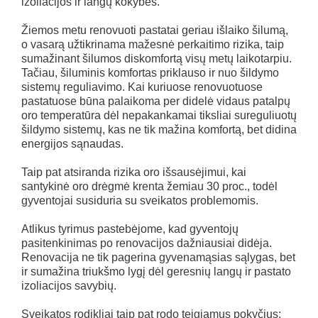
izoliacijos ir langų kokybės.
Žiemos metu renovuoti pastatai geriau išlaiko šilumą,
o vasarą užtikrinama mažesnė perkaitimo rizika, taip
sumažinant šilumos diskomfortą visų metų laikotarpiu.
Tačiau, šiluminis komfortas priklauso ir nuo šildymo
sistemų reguliavimo. Kai kuriuose renovuotuose
pastatuose būna palaikoma per didelė vidaus patalpų
oro temperatūra dėl nepakankamai tiksliai sureguliuotų
šildymo sistemų, kas ne tik mažina komfortą, bet didina
energijos sąnaudas.
Taip pat atsiranda rizika oro išsausėjimui, kai
santykinė oro drėgmė krenta žemiau 30 proc., todėl
gyventojai susiduria su sveikatos problemomis.
Atlikus tyrimus pastebėjome, kad gyventojų
pasitenkinimas po renovacijos dažniausiai didėja.
Renovacija ne tik pagerina gyvenamąsias sąlygas, bet
ir sumažina triukšmo lygį dėl geresnių langų ir pastato
izoliacijos savybių.
Sveikatos rodikliai taip pat rodo teigiamus pokyčius: