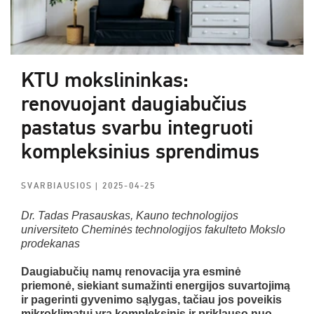
KTU mokslininkas:
renovuojant daugiabučius
pastatus svarbu integruoti
kompleksinius sprendimus
SVARBIAUSIOS
| 2025-04-25
Dr. Tadas Prasauskas, Kauno technologijos
universiteto Cheminės technologijos fakulteto Mokslo
prodekanas
Daugiabučių namų renovacija yra esminė
priemonė, siekiant sumažinti energijos suvartojimą
ir pagerinti gyvenimo sąlygas, tačiau jos poveikis
mikroklimatui yra kompleksinis ir priklauso nuo