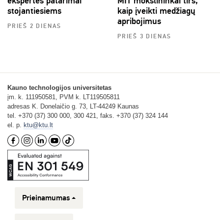
ekspertės patarimai
MIT mokslininkai tirs,
stojantiesiems
kaip įveikti medžiagų
apribojimus
PRIEŠ 2 DIENAS
PRIEŠ 3 DIENAS
Kauno technologijos universitetas
įm. k. 111950581, PVM k. LT119505811
adresas K. Donelaičio g. 73, LT-44249 Kaunas
tel. +370 (37) 300 000, 300 421, faks. +370 (37) 324 144
el. p.
ktu@ktu.lt
Prieinamumas