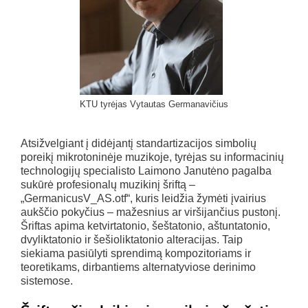
KTU tyrėjas Vytautas Germanavičius
Atsižvelgiant į didėjantį standartizacijos simbolių
poreikį mikrotoninėje muzikoje, tyrėjas su informacinių
technologijų specialisto Laimono Janutėno pagalba
sukūrė profesionalų muzikinį šriftą –
„GermanicusV_AS.otf“, kuris leidžia žymėti įvairius
aukščio pokyčius – mažesnius ar viršijančius pustonį.
Šriftas apima ketvirtatonio, šeštatonio, aštuntatonio,
dvyliktatonio ir šešioliktatonio alteracijas. Taip
siekiama pasiūlyti sprendimą kompozitoriams ir
teoretikams, dirbantiems alternatyviose derinimo
sistemose.