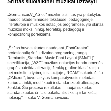
Šriftas šiuolaikinei muzikai užrašyti
„GermanicusV_AS.otf“ muzikinis šriftas yra pritaikytas
naudoti akademiniuose tekstuose, pedagoginėje
literatūroje ir muzikos notacijos programose, yra skirtas
muzikos mokslininkų, teoretikų, pedagogų ir
kompozitorių poreikiams.
„Šriftas buvo sukurtas naudojant „FontCreator“,
profesionalią šriftų dizaino programinę įrangą.
Remiantis „Standard Music Font Layout (SMuFL)“
specifikacija, „W3C“ muzikos notacijos bendruomenės
grupės pateikta alteracijų ženklų grafine klasifikacija
bei mokslinių tyrimų institucijoje „IRCAM“ sukurtu šriftu
„OMicron“, buvo taikytas komparatyvusis metodas,
kuriuo atrinkti, modifikuoti ir standartizuoti alteracijos
ženklai. Šio proceso rezultatas – naujai sukurtas
standartizuotas šriftas, palaikantis tikslią ir lanksčią
notaciją“, – sako V. Germanavičius.