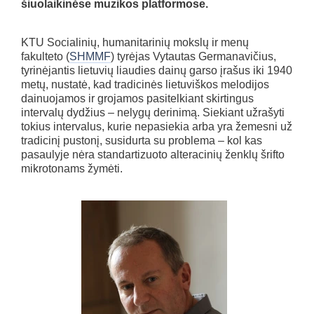
šiuolaikinėse muzikos platformose.
KTU Socialinių, humanitarinių mokslų ir menų
fakulteto (
SHMMF
) tyrėjas Vytautas Germanavičius,
tyrinėjantis lietuvių liaudies dainų garso įrašus iki 1940
metų, nustatė, kad tradicinės lietuviškos melodijos
dainuojamos ir grojamos pasitelkiant skirtingus
intervalų dydžius – nelygų derinimą. Siekiant užrašyti
tokius intervalus, kurie nepasiekia arba yra žemesni už
tradicinį pustonį, susidurta su problema – kol kas
pasaulyje nėra standartizuoto alteracinių ženklų šrifto
mikrotonams žymėti.