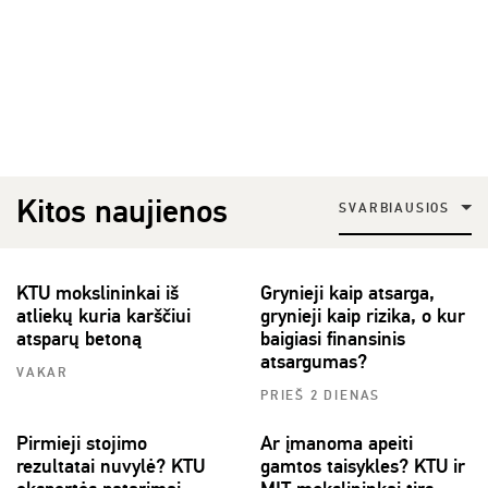
Kitos naujienos
SVARBIAUSIOS
KTU mokslininkai iš
Grynieji kaip atsarga,
atliekų kuria karščiui
grynieji kaip rizika, o kur
atsparų betoną
baigiasi finansinis
atsargumas?
VAKAR
PRIEŠ 2 DIENAS
Pirmieji stojimo
Ar įmanoma apeiti
rezultatai nuvylė? KTU
gamtos taisykles? KTU ir