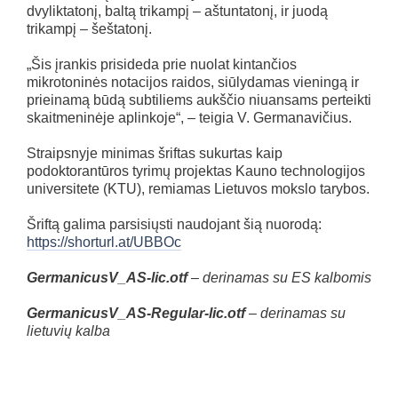
dvyliktatonį, baltą trikampį – aštuntatonį, ir juodą
trikampį – šeštatonį.
„Šis įrankis prisideda prie nuolat kintančios
mikrotoninės notacijos raidos, siūlydamas vieningą ir
prieinamą būdą subtiliems aukščio niuansams perteikti
skaitmeninėje aplinkoje“, – teigia V. Germanavičius.
Straipsnyje minimas šriftas sukurtas kaip
podoktorantūros tyrimų projektas Kauno technologijos
universitete (KTU), remiamas Lietuvos mokslo tarybos.
Šriftą galima parsisiųsti naudojant šią nuorodą:
https://shorturl.at/UBBOc
GermanicusV_AS-lic.otf
– derinamas su ES kalbomis
GermanicusV_AS-Regular-lic.otf
– derinamas su
lietuvių kalba