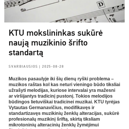
KTU mokslininkas sukūrė
naują muzikinio šrifto
standartą
SVARBIAUSIOS
| 2025-08-28
Muzikos pasaulyje iki šių dienų ryški problema –
muzikos raštas kol kas neturi vieningo būdo tiksliai
užrašyti melodijas, kuriose intervalai yra mažesni
ar viršijantys tradicinį pustonį. Tokios melodijos
būdingos lietuviškai tradicinei muzikai. KTU tyrėjas
Vytautas Germanavičius, modifikavęs ir
standartizavęs muzikinių ženklų alteracijas, sukūrė
profesionalų muzikinį šriftą, skirtą tiksliam
mikrotoninių alteracinių ženklų žymėjimui