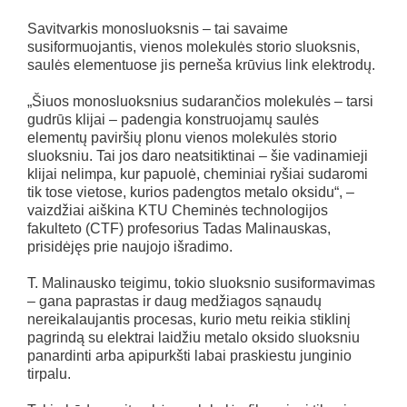
Savitvarkis monosluoksnis – tai savaime
susiformuojantis, vienos molekulės storio sluoksnis,
saulės elementuose jis perneša krūvius link elektrodų.
„Šiuos monosluoksnius sudarančios molekulės – tarsi
gudrūs klijai – padengia konstruojamų saulės
elementų paviršių plonu vienos molekulės storio
sluoksniu. Tai jos daro neatsitiktinai – šie vadinamieji
klijai nelimpa, kur papuolė, cheminiai ryšiai sudaromi
tik tose vietose, kurios padengtos metalo oksidu“, –
vaizdžiai aiškina KTU Cheminės technologijos
fakulteto (CTF) profesorius Tadas Malinauskas,
prisidėjęs prie naujojo išradimo.
T. Malinausko teigimu, tokio sluoksnio susiformavimas
– gana paprastas ir daug medžiagos sąnaudų
nereikalaujantis procesas, kurio metu reikia stiklinį
pagrindą su elektrai laidžiu metalo oksido sluoksniu
panardinti arba apipurkšti labai praskiestu junginio
tirpalu.