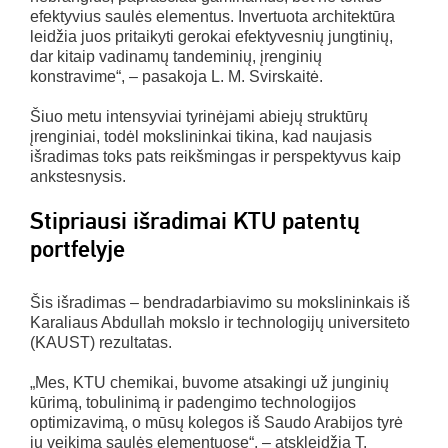
efektyvius saulės elementus. Invertuota architektūra
leidžia juos pritaikyti gerokai efektyvesnių jungtinių,
dar kitaip vadinamų tandeminių, įrenginių
konstravime“, – pasakoja L. M. Svirskaitė.
Šiuo metu intensyviai tyrinėjami abiejų struktūrų
įrenginiai, todėl mokslininkai tikina, kad naujasis
išradimas toks pats reikšmingas ir perspektyvus kaip
ankstesnysis.
Stipriausi išradimai KTU patentų
portfelyje
Šis išradimas – bendradarbiavimo su mokslininkais iš
Karaliaus Abdullah mokslo ir technologijų universiteto
(KAUST) rezultatas.
„Mes, KTU chemikai, buvome atsakingi už junginių
kūrimą, tobulinimą ir padengimo technologijos
optimizavimą, o mūsų kolegos iš Saudo Arabijos tyrė
jų veikimą saulės elementuose“, – atskleidžia T.