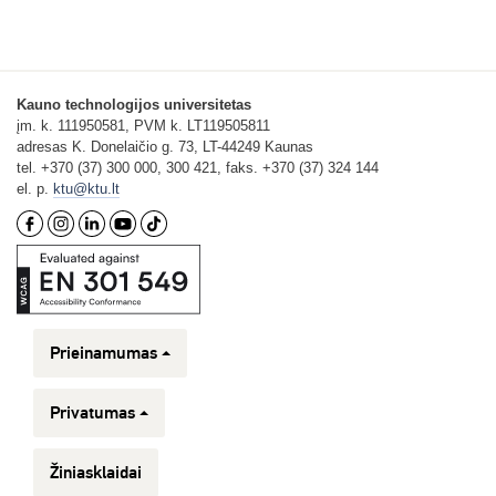
Kauno technologijos universitetas
įm. k. 111950581, PVM k. LT119505811
adresas K. Donelaičio g. 73, LT-44249 Kaunas
tel. +370 (37) 300 000, 300 421, faks. +370 (37) 324 144
el. p.
ktu@ktu.lt
Prieinamumas
Privatumas
Žiniasklaidai