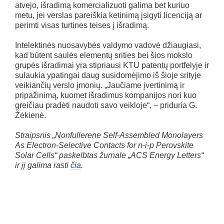
atvejo, išradimą komercializuoti galima bet kuriuo
metu, jei verslas pareiškia ketinimą įsigyti licenciją ar
perimti visas turtines teises į išradimą.
Intelektinės nuosavybės valdymo vadovė džiaugiasi,
kad būtent saulės elementų srities bei šios mokslo
grupės išradimai yra stipriausi KTU patentų portfelyje ir
sulaukia ypatingai daug susidomėjimo iš šioje srityje
veikiančių verslo įmonių. „Jaučiame įvertinimą ir
pripažinimą, kuomet išradimus kompanijos nori kuo
greičiau pradėti naudoti savo veikloje“, – priduria G.
Žėkienė.
Straipsnis „
Nonfullerene Self-Assembled Monolayers
As Electron-Selective Contacts for n-i-p Perovskite
Solar Cells“ paskelbtas žurnale „ACS Energy Letters“
ir jį galima rasti
čia
.