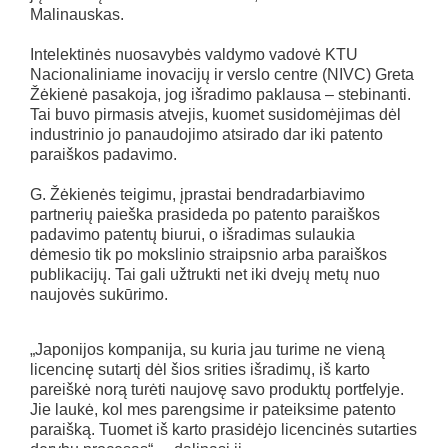
Malinauskas.
Intelektinės nuosavybės valdymo vadovė KTU
Nacionaliniame inovacijų ir verslo centre (NIVC) Greta
Žėkienė pasakoja, jog išradimo paklausa – stebinanti.
Tai buvo pirmasis atvejis, kuomet susidomėjimas dėl
industrinio jo panaudojimo atsirado dar iki patento
paraiškos padavimo.
G. Žėkienės teigimu, įprastai bendradarbiavimo
partnerių paieška prasideda po patento paraiškos
padavimo patentų biurui, o išradimas sulaukia
dėmesio tik po mokslinio straipsnio arba paraiškos
publikacijų. Tai gali užtrukti net iki dvejų metų nuo
naujovės sukūrimo.
„Japonijos kompanija, su kuria jau turime ne vieną
licencinę sutartį dėl šios srities išradimų, iš karto
pareiškė norą turėti naujovę savo produktų portfelyje.
Jie laukė, kol mes parengsime ir pateiksime patento
paraišką. Tuomet iš karto prasidėjo licencinės sutarties