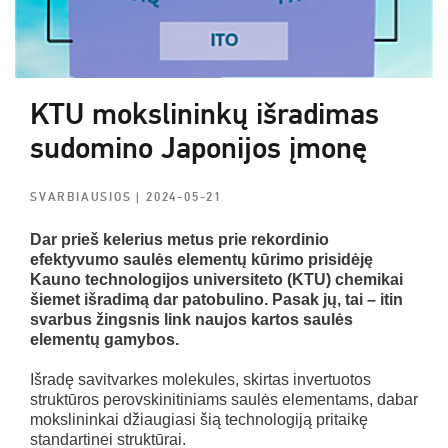
KTU mokslininkų išradimas
sudomino Japonijos įmonę
SVARBIAUSIOS
| 2024-05-21
Dar prieš kelerius metus prie rekordinio
efektyvumo saulės elementų kūrimo prisidėję
Kauno technologijos universiteto (KTU) chemikai
šiemet išradimą dar patobulino. Pasak jų, tai – itin
svarbus žingsnis link naujos kartos saulės
elementų gamybos.
Išradę savitvarkes molekules, skirtas invertuotos
struktūros perovskinitiniams saulės elementams, dabar
mokslininkai džiaugiasi šią technologiją pritaikę
standartinei struktūrai.