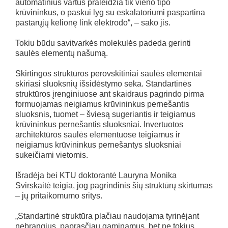
automatinius vartus praleidžia tik vieno tipo
krūvininkus, o paskui lyg su eskalatoriumi paspartina
pastarųjų kelionę link elektrodo“, – sako jis.
Tokiu būdu savitvarkės molekulės padeda gerinti
saulės elementų našumą.
Skirtingos struktūros perovskitiniai saulės elementai
skiriasi sluoksnių išsidėstymo seka. Standartinės
struktūros įrenginiuose ant skaidraus pagrindo pirma
formuojamas neigiamus krūvininkus pernešantis
sluoksnis, tuomet – šviesą sugeriantis ir teigiamus
krūvininkus pernešantis sluoksniai. Invertuotos
architektūros saulės elementuose teigiamus ir
neigiamus krūvininkus pernešantys sluoksniai
sukeičiami vietomis.
Išradėja bei KTU doktorantė Lauryna Monika
Svirskaitė teigia, jog pagrindinis šių struktūrų skirtumas
– jų pritaikomumo sritys.
„Standartinė struktūra plačiau naudojama tyrinėjant
nebrangius, paprasčiau gaminamus, bet ne tokius