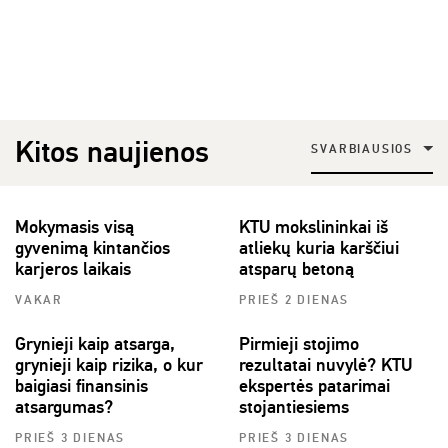
Kitos naujienos
SVARBIAUSIOS
Mokymasis visą
KTU mokslininkai iš
gyvenimą kintančios
atliekų kuria karščiui
karjeros laikais
atsparų betoną
VAKAR
PRIEŠ 2 DIENAS
Grynieji kaip atsarga,
Pirmieji stojimo
grynieji kaip rizika, o kur
rezultatai nuvylė? KTU
baigiasi finansinis
ekspertės patarimai
atsargumas?
stojantiesiems
PRIEŠ 3 DIENAS
PRIEŠ 3 DIENAS