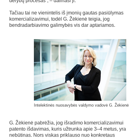
derybų procesas“, – dalinasi ji.
Tačiau tai ne vienintelis iš įmonių gautas pasiūlymas
komercializavimui, todėl G. Žėkienė teigia, jog
bendradarbiavimo galimybės vis dar aptariamos.
Intelektinės nuosavybės valdymo vadovė G. Žėkienė
G. Žėkienė pabrėžia, jog išradimo komercializavimui
patento išdavimas, kuris užtrunka apie 3–4 metus, yra
nebūtinas. Nors viskas priklauso nuo konkretaus