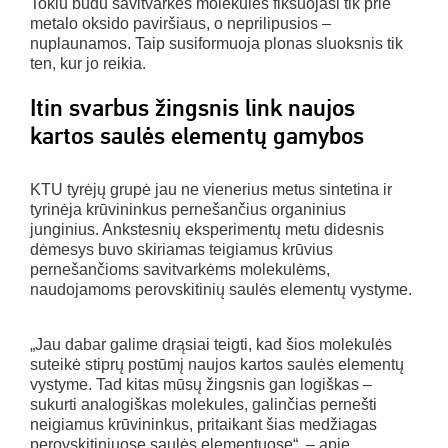
Tokiu būdu savitvarkės molekulės fiksuojasi tik prie
metalo oksido paviršiaus, o neprilipusios –
nuplaunamos. Taip susiformuoja plonas sluoksnis tik
ten, kur jo reikia.
Itin svarbus žingsnis link naujos
kartos saulės elementų gamybos
KTU tyrėjų grupė jau ne vienerius metus sintetina ir
tyrinėja krūvininkus pernešančius organinius
junginius. Ankstesnių eksperimentų metu didesnis
dėmesys buvo skiriamas teigiamus krūvius
pernešančioms savitvarkėms molekulėms,
naudojamoms perovskitinių saulės elementų vystyme.
„Jau dabar galime drąsiai teigti, kad šios molekulės
suteikė stiprų postūmį naujos kartos saulės elementų
vystyme. Tad kitas mūsų žingsnis gan logiškas –
sukurti analogiškas molekules, galinčias pernešti
neigiamus krūvininkus, pritaikant šias medžiagas
perovskitiniuose saulės elementuose“, – apie