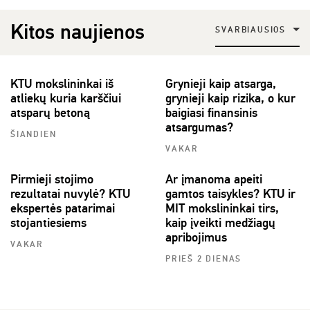
Kitos naujienos
SVARBIAUSIOS
KTU mokslininkai iš
Grynieji kaip atsarga,
atliekų kuria karščiui
grynieji kaip rizika, o kur
atsparų betoną
baigiasi finansinis
atsargumas?
ŠIANDIEN
VAKAR
Pirmieji stojimo
Ar įmanoma apeiti
rezultatai nuvylė? KTU
gamtos taisykles? KTU ir
ekspertės patarimai
MIT mokslininkai tirs,
stojantiesiems
kaip įveikti medžiagų
apribojimus
VAKAR
PRIEŠ 2 DIENAS