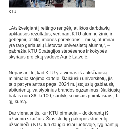
KTU
„
Atsižvelgiant į reitingo rengėjų atliktos darbdavių
apklausos rezultatus, vertinant KTU alumnų žinių ir
gebėjimų atitiktį įmonės poreikiams – mūsų alumnai
yra tarp geriausių Lietuvos universitetų alumnų“, –
pabrėžia KTU Strategijos stebėsenos ir kokybės
skyriaus projektų vadovė Agnė Latvelė.
Nepaisant to, kad KTU yra vienas iš aukščiausią
minimalią stojimo kartelę išlaikiusių universitetų, jis
taip pat yra antras pagal 2024 m. įstojusių gabiausių
abiturientų, valstybinius brandos egzaminus išlaikiusių
balais nuo 86 iki 100, santykį su visais priimtaisiais į I-
ąjį kursą.
Dar viena sritis, kur KTU pirmauja – doktorantų iš
užsienio skaičius. Šios studijų pakopos studentų
užsieniečių KTU turi daugiausiai Lietuvoje, lyginant jų