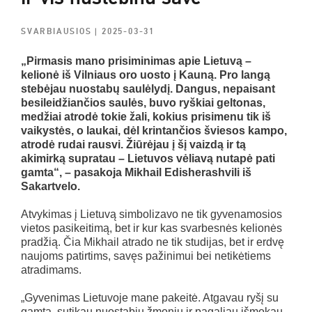
SVARBIAUSIOS
| 2025-03-31
„Pirmasis mano prisiminimas apie Lietuvą –
kelionė iš Vilniaus oro uosto į Kauną. Pro langą
stebėjau nuostabų saulėlydį. Dangus, nepaisant
besileidžiančios saulės, buvo ryškiai geltonas,
medžiai atrodė tokie žali, kokius prisimenu tik iš
vaikystės, o laukai, dėl krintančios šviesos kampo,
atrodė rudai rausvi. Žiūrėjau į šį vaizdą ir tą
akimirką supratau – Lietuvos vėliavą nutapė pati
gamta“, – pasakoja Mikhail Edisherashvili iš
Sakartvelo.
Atvykimas į Lietuvą simbolizavo ne tik gyvenamosios
vietos pasikeitimą, bet ir kur kas svarbesnės kelionės
pradžią. Čia Mikhail atrado ne tik studijas, bet ir erdvę
naujoms patirtims, savęs pažinimui bei netikėtiems
atradimams.
„Gyvenimas Lietuvoje mane pakeitė. Atgavau ryšį su
gamta, sutikau nuostabių žmonių ir pagaliau išmokau