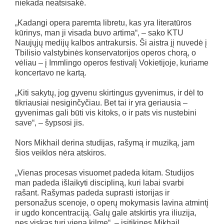
niekada neatsisakė.
„Kadangi opera paremta libretu, kas yra literatūros
kūrinys, man ji visada buvo artima“, – sako KTU
Naujųjų medijų kalbos antrakursis. Ši aistra jį nuvedė į
Tbilisio valstybinės konservatorijos operos chorą, o
vėliau – į Immlingo operos festivalį Vokietijoje, kuriame
koncertavo ne kartą.
„Kiti sakytų, jog gyvenu skirtingus gyvenimus, ir dėl to
tikriausiai nesiginčyčiau. Bet tai ir yra geriausia –
gyvenimas gali būti vis kitoks, o ir pats vis nustebini
save“, – šypsosi jis.
Nors Mikhail derina studijas, rašymą ir muziką, jam
šios veiklos nėra atskiros.
„Vienas procesas visuomet padeda kitam. Studijos
man padeda išlaikyti discipliną, kuri labai svarbi
rašant. Rašymas padeda suprasti istorijas ir
personažus scenoje, o operų mokymasis lavina atmintį
ir ugdo koncentraciją. Galų gale atskirtis yra iliuzija,
nes viskas turi vieną kilmę“, – įsitikinęs Mikhail.