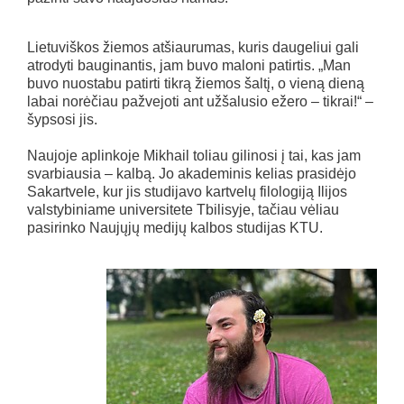
Lietuviškos žiemos atšiaurumas, kuris daugeliui gali
atrodyti bauginantis, jam buvo maloni patirtis. „Man
buvo nuostabu patirti tikrą žiemos šaltį, o vieną dieną
labai norėčiau pažvejoti ant užšalusio ežero – tikrai!“ –
šypsosi jis.
Naujoje aplinkoje Mikhail toliau gilinosi į tai, kas jam
svarbiausia – kalbą. Jo akademinis kelias prasidėjo
Sakartvele, kur jis studijavo kartvelų filologiją Ilijos
valstybiniame universitete Tbilisyje, tačiau vėliau
pasirinko Naujųjų medijų kalbos studijas KTU.