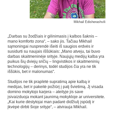
Mikhail Edisherashvili
„Darbas su žodžiais ir gilinimasis į kalbos šaknis –
mano komforto zona“, – sako jis. Tačiau Mikhail
sąmoningai nusprendė išeiti iš saugios erdvės ir
susidurti su naujais iššūkiais: „Mano atveju, tai buvo
darbas skaitmeninėje srityje. Naujųjų medijų kalba yra
puikus šių dviejų sričių – lingvistikos ir skaitmeninių
technologijų – derinys, todėl studijos čia yra ne tik
iššūkis, bet ir malonumas“.
Studijos ne tik praplėtė supratimą apie kalbą ir
medijas, bet ir pakeitė požiūrį į patį švietimą. Jį visada
domino mokytojo karjera – ateityje jis save
įsivaizduoja mokant jaunimą mokykloje ar universitete.
„Kai kurie dėstytojai man padarė didžiulį įspūdį ir
įkvėpė dirbti šioje srityje“, – atvirauja Mikhail.