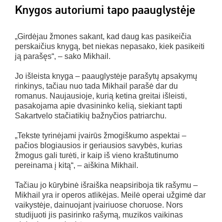
Knygos autoriumi tapo paauglystėje
„Girdėjau žmones sakant, kad daug kas pasikeičia
perskaičius knygą, bet niekas nepasako, kiek pasikeiti
ją parašęs“, – sako Mikhail.
Jo išleista knyga – paauglystėje parašytų apsakymų
rinkinys, tačiau nuo tada Mikhail parašė dar du
romanus. Naujausioje, kurią ketina greitai išleisti,
pasakojama apie dvasininko kelią, siekiant tapti
Sakartvelo stačiatikių bažnyčios patriarchu.
„Tekste tyrinėjami įvairūs žmogiškumo aspektai –
pačios blogiausios ir geriausios savybės, kurias
žmogus gali turėti, ir kaip iš vieno kraštutinumo
pereinama į kitą“, – aiškina Mikhail.
Tačiau jo kūrybinė išraiška neapsiriboja tik rašymu –
Mikhail yra ir operos atlikėjas. Meilė operai užgimė dar
vaikystėje, dainuojant įvairiuose choruose. Nors
studijuoti jis pasirinko rašymą, muzikos vaikinas