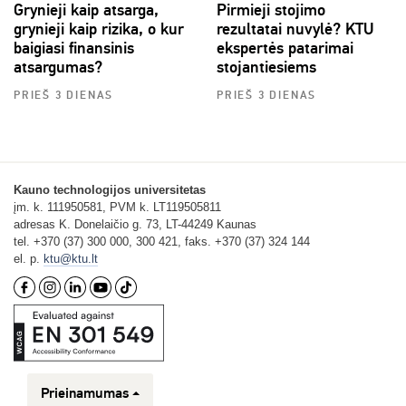
Grynieji kaip atsarga,
Pirmieji stojimo
grynieji kaip rizika, o kur
rezultatai nuvylė? KTU
baigiasi finansinis
ekspertės patarimai
atsargumas?
stojantiesiems
PRIEŠ 3 DIENAS
PRIEŠ 3 DIENAS
Kauno technologijos universitetas
įm. k. 111950581, PVM k. LT119505811
adresas K. Donelaičio g. 73, LT-44249 Kaunas
tel. +370 (37) 300 000, 300 421, faks. +370 (37) 324 144
el. p.
ktu@ktu.lt
Prieinamumas