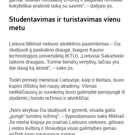
kokybiškai praleisti laiką su savimi“, – dalijasi jis.
Studentavimas ir turistavimas vienu
metu
Lietuva Mikhail nebuvo atsitiktinis pasirinkimas – čia
studijuoti jį paskatino draugė, baigusi Kauno
technologijos universitetą (KTU). „Lietuviai Sakartvele
laikomi draugais. Turime bendrų vertybių, tačiau yra
dar daug ką atrasti“, – sako jis.
Todėl pirmieji mėnesiai Lietuvoje, kaip ir tikėtasi, buvo
kupini iššūkių bei naujų atradimų. Vienas
netikėčiausių jo suvokimų buvo galimybė persijungti iš
studento į turisto režimus ir atvirkščiai.
„Nors atvykau čia studijuoti ir gyventi, visada galiu
„įjungti“ turistinį režimą“, – šypsodamasis sako Mikhail.
Jis mielai klajoja po įvairias Lietuvos vietoves, gilinasi
į vietos kultūrą ir išnaudoja visas galimybes geriau
pažinti savo naujuosius namus.