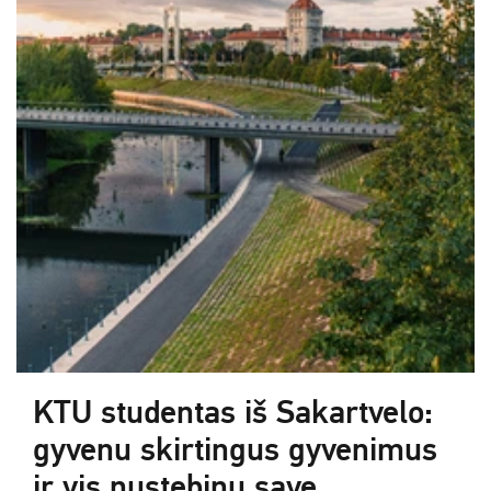
KTU studentas iš Sakartvelo:
gyvenu skirtingus gyvenimus
ir vis nustebinu save