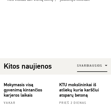
Kitos naujienos
SVARBIAUSIOS
Mokymasis visą
KTU mokslininkai iš
gyvenimą kintančios
atliekų kuria karščiui
karjeros laikais
atsparų betoną
VAKAR
PRIEŠ 2 DIENAS