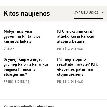
Kitos naujienos
SVARBIAUSIOS
Mokymasis visą
KTU mokslininkai iš
gyvenimą kintančios
atliekų kuria karščiui
karjeros laikais
atsparų betoną
VAKAR
PRIEŠ 2 DIENAS
Grynieji kaip atsarga,
Pirmieji stojimo
grynieji kaip rizika, o kur
rezultatai nuvylė? KTU
baigiasi finansinis
ekspertės patarimai
atsargumas?
stojantiesiems
PRIEŠ 3 DIENAS
PRIEŠ 3 DIENAS
Kauno technologijos universitetas