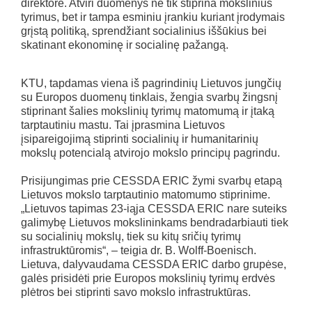
direktorė. Atviri duomenys ne tik stiprina mokslinius
tyrimus, bet ir tampa esminiu įrankiu kuriant įrodymais
grįstą politiką, sprendžiant socialinius iššūkius bei
skatinant ekonominę ir socialinę pažangą.
KTU, tapdamas viena iš pagrindinių Lietuvos jungčių
su Europos duomenų tinklais, žengia svarbų žingsnį
stiprinant šalies mokslinių tyrimų matomumą ir įtaką
tarptautiniu mastu. Tai įprasmina Lietuvos
įsipareigojimą stiprinti socialinių ir humanitarinių
mokslų potencialą atvirojo mokslo principų pagrindu.
Prisijungimas prie CESSDA ERIC žymi svarbų etapą
Lietuvos mokslo tarptautinio matomumo stiprinime.
„Lietuvos tapimas 23-iąja CESSDA ERIC nare suteiks
galimybę Lietuvos mokslininkams bendradarbiauti tiek
su socialinių mokslų, tiek su kitų sričių tyrimų
infrastruktūromis“, – teigia dr. B. Wolff-Boenisch.
Lietuva, dalyvaudama CESSDA ERIC darbo grupėse,
galės prisidėti prie Europos mokslinių tyrimų erdvės
plėtros bei stiprinti savo mokslo infrastruktūras.