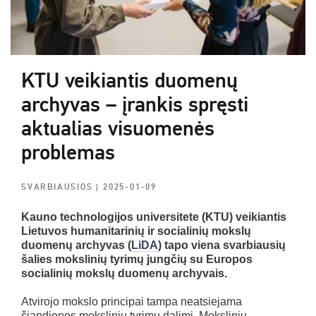
KTU veikiantis duomenų
archyvas – įrankis spręsti
aktualias visuomenės
problemas
SVARBIAUSIOS
| 2025-01-09
Kauno technologijos universitete (KTU) veikiantis
Lietuvos humanitarinių ir socialinių mokslų
duomenų archyvas (
LiDA
) tapo viena svarbiausių
šalies mokslinių tyrimų jungčių su Europos
socialinių mokslų duomenų archyvais.
Atvirojo mokslo principai tampa neatsiejama
šiandienos mokslinių tyrimų dalimi. Mokslinių