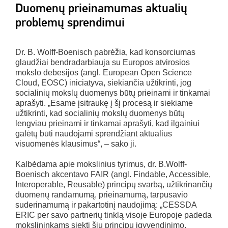
Duomenų prieinamumas aktualių
problemų sprendimui
Dr. B. Wolff-Boenisch pabrėžia, kad konsorciumas
glaudžiai bendradarbiauja su Europos atvirosios
mokslo debesijos (angl. European Open Science
Cloud, EOSC) iniciatyva, siekiančia užtikrinti, jog
socialinių mokslų duomenys būtų prieinami ir tinkamai
aprašyti. „Esame įsitraukę į šį procesą ir siekiame
užtikrinti, kad socialinių mokslų duomenys būtų
lengviau prieinami ir tinkamai aprašyti, kad ilgainiui
galėtų būti naudojami sprendžiant aktualius
visuomenės klausimus“, – sako ji.
Kalbėdama apie mokslinius tyrimus, dr. B.Wolff-
Boenisch akcentavo FAIR (angl. Findable, Accessible,
Interoperable, Reusable) principų svarbą, užtikrinančių
duomenų randamumą, prieinamumą, tarpusavio
suderinamumą ir pakartotinį naudojimą: „CESSDA
ERIC per savo partnerių tinklą visoje Europoje padeda
mokslininkams siekti šių principų įgyvendinimo,