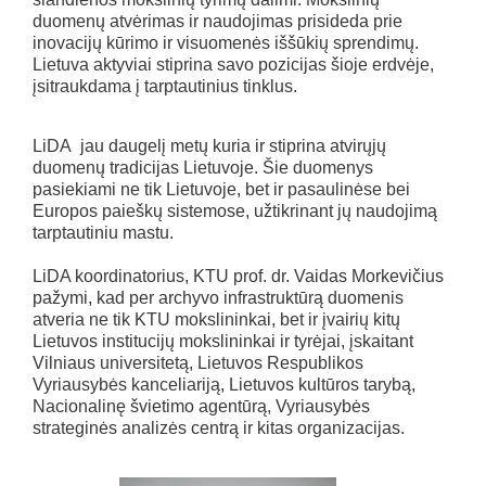
duomenų atvėrimas ir naudojimas prisideda prie
inovacijų kūrimo ir visuomenės iššūkių sprendimų.
Lietuva aktyviai stiprina savo pozicijas šioje erdvėje,
įsitraukdama į tarptautinius tinklus.
LiDA jau daugelį metų kuria ir stiprina atvirųjų
duomenų tradicijas Lietuvoje. Šie duomenys
pasiekiami ne tik Lietuvoje, bet ir pasaulinėse bei
Europos paieškų sistemose, užtikrinant jų naudojimą
tarptautiniu mastu.
LiDA koordinatorius, KTU prof. dr. Vaidas Morkevičius
pažymi, kad per archyvo infrastruktūrą duomenis
atveria ne tik KTU mokslininkai, bet ir įvairių kitų
Lietuvos institucijų mokslininkai ir tyrėjai, įskaitant
Vilniaus universitetą, Lietuvos Respublikos
Vyriausybės kanceliariją, Lietuvos kultūros tarybą,
Nacionalinę švietimo agentūrą, Vyriausybės
strateginės analizės centrą ir kitas organizacijas.