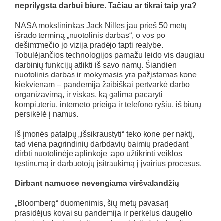
neprilygsta darbui biure. Tačiau ar tikrai taip yra?
NASA mokslininkas Jack Nilles jau prieš 50 metų
išrado terminą „nuotolinis darbas“, o vos po
dešimtmečio jo vizija pradėjo tapti realybe.
Tobulėjančios technologijos pamažu leido vis daugiau
darbinių funkcijų atlikti iš savo namų. Šiandien
nuotolinis darbas ir mokymasis yra pažįstamas kone
kiekvienam – pandemija žaibiškai pertvarkė darbo
organizavimą, ir viskas, ką galima padaryti
kompiuteriu, interneto prieiga ir telefono ryšiu, iš biurų
persikėlė į namus.
Iš įmonės patalpų „išsikraustyti“ teko kone per naktį,
tad viena pagrindinių darbdavių baimių pradedant
dirbti nuotolinėje aplinkoje tapo užtikrinti veiklos
tęstinumą ir darbuotojų įsitraukimą į įvairius procesus.
Dirbant namuose nevengiama viršvalandžių
„Bloomberg“ duomenimis, šių metų pavasarį
prasidėjus kovai su pandemija ir perkėlus daugelio