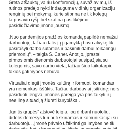
Greta atšauktų įvairių konferencijų, suvažiavimų, iš
rutinos pradėjo nykti ir dauguma vidinių organizacijų
renginių bei mokymų, kurie stiprina ne tik kolegų
tarpusavio ryšį, bet skatina pasitikėjimo,
pasididžiavimo įmone jausmą.
„Nuo pandemijos pradžios komandą papildė nemažai
darbuotojų, tačiau dalis jų į gamyklą buvo atvykę tik
pasirašyti darbo sutarties ir pasiimti darbui reikalingų
priemonių“, – teigia S. Caher. Anot jo, įprastai
pirmosiomis dienomis darbuotojai susipažįsta su
kolegomis, savo darbo vieta, tačiau šiuo laikotarpiu
tokios galimybės nebuvo.
Virtualiai diegti įmonės kultūrą ir formuoti komandas
yra nemenkas iššūkis. Tačiau darbdaviai įsitikinę: nors
pasiduoti lengva, įmonės pareiga yra prisitaikyti ir į
neeilinę situaciją žiūrėti kūrybiškai.
„Ignitis grupės“ atstovė teigia, jog dirbant nuotoliu,
didelis dėmesys turi būti skiriamas ir komunikacijai su
darbuotoju. „Įmonė privalo užtikrinti galimybes ne tik