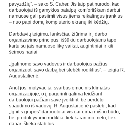
pavyzdžių“, – sako S. Caher. Jis taip pat nurodo, kad
darbuotojai iš gamyklos patalpų komfortiškam darbui
namuose gali pasiimti visus jiems reikalingus įrankius
– nuo papildomų kompiuterio ekranų iki kėdžių.
Darbdavių teigimu, lanksčiau žiūrima ir į darbo
organizavimo principus, iššūkiu darbuotojams tapo
kartu su jais namuose likę vaikai, augintiniai ir kiti
šeimos nariai.
„Įgalinome savo vadovus ir darbuotojus pačius
organizuoti savo darbą bei stebėti rodiklius“, – teigia R.
Augustaitienė.
Anot jos, motyvacijai svarbus emocinis klimatas
organizacijoje, o jį pagerinti galima leidžiant
darbuotojui pačiam save įveiklinti be perdėto
spaudimo iš vadovų. R. Augustaitienė pastebi, kad
„Ignitis grupės“ darbuotojai vis dar dirba mišriu būdu,
bet produktyvumo rodikliai tiek karantino metu, tiek
dabar išlieka stabilūs.