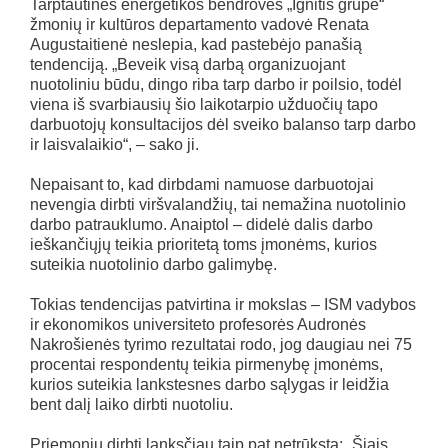
Tarptautinės energetikos bendrovės „Ignitis grupė“
žmonių ir kultūros departamento vadovė Renata
Augustaitienė neslepia, kad pastebėjo panašią
tendenciją. „Beveik visą darbą organizuojant
nuotoliniu būdu, dingo riba tarp darbo ir poilsio, todėl
viena iš svarbiausių šio laikotarpio užduočių tapo
darbuotojų konsultacijos dėl sveiko balanso tarp darbo
ir laisvalaikio“, – sako ji.
Nepaisant to, kad dirbdami namuose darbuotojai
nevengia dirbti viršvalandžių, tai nemažina nuotolinio
darbo patrauklumo. Anaiptol – didelė dalis darbo
ieškančiųjų teikia prioritetą toms įmonėms, kurios
suteikia nuotolinio darbo galimybę.
Tokias tendencijas patvirtina ir mokslas – ISM vadybos
ir ekonomikos universiteto profesorės Audronės
Nakrošienės tyrimo rezultatai rodo, jog daugiau nei 75
procentai respondentų teikia pirmenybę įmonėms,
kurios suteikia lankstesnes darbo sąlygas ir leidžia
bent dalį laiko dirbti nuotoliu.
Priemonių dirbti lanksčiau taip pat netrūksta: „Šiais