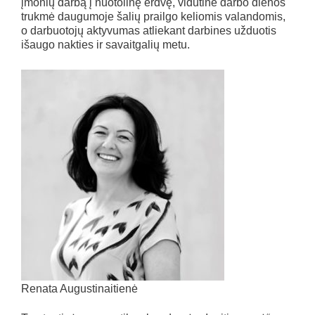
įmonių darbą į nuotolinę erdvę, vidutinė darbo dienos
trukmė daugumoje šalių prailgo keliomis valandomis,
o darbuotojų aktyvumas atliekant darbines užduotis
išaugo nakties ir savaitgalių metu.
Renata Augustinaitienė