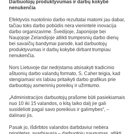
Darbuotojų produktyvumas ir darbų kokybė
nenukenčia
Efektyvūs nuotolinio darbo rezultatai matomi jau dabar,
tačiau toks darbo pobūdis nėra vienintelė inovacija
darbo organizavime. Švedijoje, Japonijoje bei
Naujojoje Zelandijoje atlikti trumpesnių darbo dienų
bei savaičių bandymai parodė, kad darbuotojų
produktyvumas ir darbų kokybė dirbant trumpiau
nenukenčia.
Nors Lietuvoje dar nedrįstama atsisakyti tradicinio
aštuonių darbo valandų formato, S. Caher teigia, kad
stengiamasi vis labiau pritaikyti darbo grafikus prie
darbuotojų asmeninių poreikių ir užimtumo.
„Administracijos darbuotojų prašome būti pasiekiamais
nuo 10 iki 15 valandos, o kitą laiko dalį jie gali
susidėlioti pagal savo poreikius ir galimybes“, –
dalinasi jis.
Pasak jo, išdirbtos valandos darbdaviui nebėra
prioritetas, svarbiausia – darbuotojų saugumas, atlikti