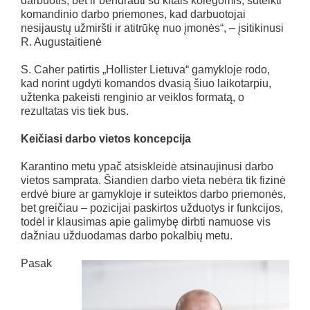
darbuotis, bet ir bendrauti su kitais kolegomis, suteikti
komandinio darbo priemones, kad darbuotojai
nesijaustų užmiršti ir atitrūkę nuo įmonės“, – įsitikinusi
R. Augustaitienė
S. Caher patirtis „Hollister Lietuva“ gamykloje rodo,
kad norint ugdyti komandos dvasią šiuo laikotarpiu,
užtenka pakeisti renginio ar veiklos formatą, o
rezultatas vis tiek bus.
Keičiasi darbo vietos koncepcija
Karantino metu ypač atsiskleidė atsinaujinusi darbo
vietos samprata. Šiandien darbo vieta nebėra tik fizinė
erdvė biure ar gamykloje ir suteiktos darbo priemonės,
bet greičiau – pozicijai paskirtos užduotys ir funkcijos,
todėl ir klausimas apie galimybę dirbti namuose vis
dažniau užduodamas darbo pokalbių metu.
Pasak