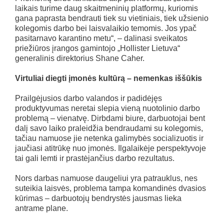
laikais turime daug skaitmeninių platformų, kuriomis
gana paprasta bendrauti tiek su vietiniais, tiek užsienio
kolegomis darbo bei laisvalaikio temomis. Jos ypač
pasitarnavo karantino metu“, – dalinasi sveikatos
priežiūros įrangos gamintojo „Hollister Lietuva“
generalinis direktorius Shane Caher.
Virtuliai diegti įmonės kultūrą – nemenkas iššūkis
Prailgėjusios darbo valandos ir padidėjęs
produktyvumas neretai slepia vieną nuotolinio darbo
problemą – vienatvę. Dirbdami biure, darbuotojai bent
dalį savo laiko praleidžia bendraudami su kolegomis,
tačiau namuose jie netenka galimybės socializuotis ir
jaučiasi atitrūkę nuo įmonės. Ilgalaikėje perspektyvoje
tai gali lemti ir prastėjančius darbo rezultatus.
Nors darbas namuose daugeliui yra patrauklus, nes
suteikia laisvės, problema tampa komandinės dvasios
kūrimas – darbuotojų bendrystės jausmas lieka
antrame plane.