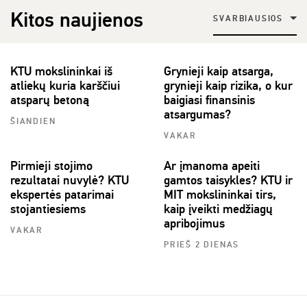
Kitos naujienos
SVARBIAUSIOS
KTU mokslininkai iš
Grynieji kaip atsarga,
atliekų kuria karščiui
grynieji kaip rizika, o kur
atsparų betoną
baigiasi finansinis
atsargumas?
ŠIANDIEN
VAKAR
Pirmieji stojimo
Ar įmanoma apeiti
rezultatai nuvylė? KTU
gamtos taisykles? KTU ir
ekspertės patarimai
MIT mokslininkai tirs,
stojantiesiems
kaip įveikti medžiagų
apribojimus
VAKAR
PRIEŠ 2 DIENAS