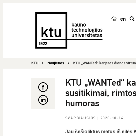
en
p
a
i
e
š
KTU
Naujienos
KTU „WANTed“ karjeros dienos virtuali
k
a
KTU „WANTed“ karje
susitikimai, rimtos
humoras
SVARBIAUSIOS
| 2020-10-14
Jau šešioliktus metus iš eilės