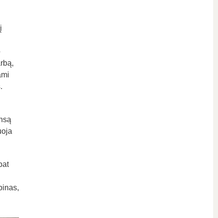
į
o
arbą,
ami
.
i
ansą
uoja
pat
pinas,