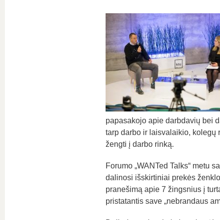
papasakojo apie darbdavių bei da
tarp darbo ir laisvalaikio, kolegų 
žengti į darbo rinką.
Forumo „WANTed Talks“ metu savo
dalinosi išskirtiniai prekės ženk
pranešimą apie 7 žingsnius į turtą
pristatantis save „nebrandaus am