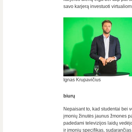
savo karjerą investuoti virtualio
Ignas Krupavičius
biurų
Nepaisant to, kad studentai bei v
įmonių žinutės jaunus žmones pas
padedami televizijos laidų vedėjo
ir įmonių specifikas, sudarančia