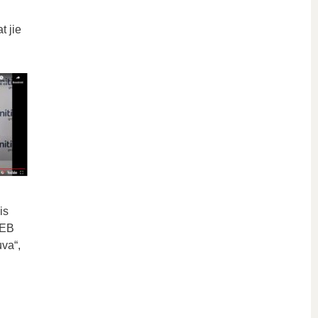
t jie
is
SEB
uva“,