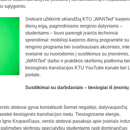
mis sąlygomis.
Siekiant užtikrinti sklandžią KTU „WANTed“ karjero
dienų eigą, pagrindiniams renginio dalyviams –
studentams – buvo parengti įvairūs techniniai
sprendimai: mobilioji karjeros dienų programėlė su
renginio programa bei svarbiausiais akcentais, inte
svetainė su nuorodomis į susitikimus su įmonėmis,
„WANTed“ darbo ir praktikos skelbimų platforma be
tiesioginės transliacijos KTU YouTube kanale bei L
portale.
Susitikimai su darbdaviais – tiesiogiai iš įmonių
erslo atstovai gyvai kontaktuoti šiemet negalėjo, dalyvaujančių
iekė tiesioginės transliacijos metu. Tiesioginiame eteryje,
 Igno Krupavičiaus, verslo atstovai pasakojo apie įvairiais indus
s galimybes skirtingų specialybių studentams rasti dominančias