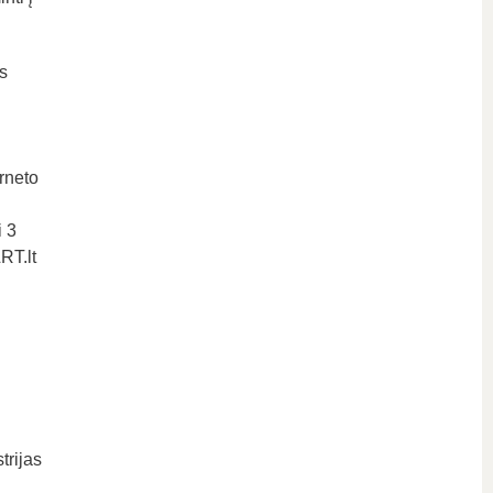
s
rneto
i 3
RT.lt
trijas