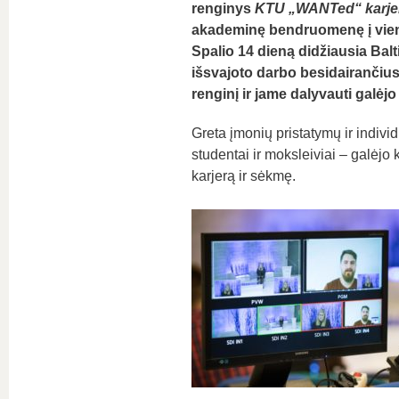
renginys
KTU „WANTed“ karje
akademinę bendruomenę į vieną 
Spalio 14 dieną didžiausia Balt
išsvajoto darbo besidairančius
renginį ir jame dalyvauti galėjo
Greta įmonių pristatymų ir individ
studentai ir moksleiviai – galėjo 
karjerą ir sėkmę.