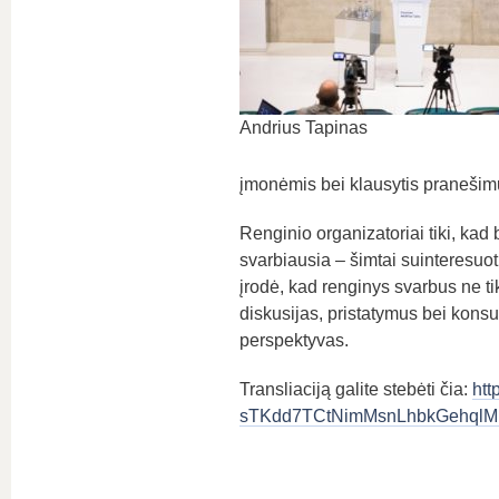
Andrius Tapinas
įmonėmis bei klausytis pranešim
Renginio organizatoriai tiki, ka
svarbiausia – šimtai suinteresuot
įrodė, kad renginys svarbus ne ti
diskusijas, pristatymus bei konsul
perspektyvas.
Transliaciją galite stebėti čia:
htt
sTKdd7TCtNimMsnLhbkGehqlM