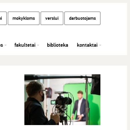
i
mokykloms
verslui
darbuotojams
os
fakultetai
biblioteka
kontaktai