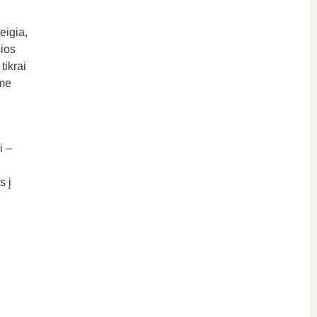
eigia,
ios
tikrai
ame
i –
s į