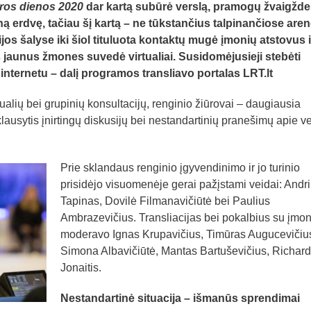
ros dienos 2020
dar kartą subūrė verslą, pramogų žvaigždes
erdvę, tačiau šį kartą – ne tūkstančius talpinančiose aren
ijos šalyse iki šiol tituluota kontaktų mugė įmonių atstovus i
 jaunus žmones suvedė virtualiai. Susidomėjusieji stebėti
 internetu – dalį programos transliavo portalas LRT.lt
ualių bei grupinių konsultacijų, renginio žiūrovai – daugiausia
klausytis įnirtingų diskusijų bei nestandartinių pranešimų apie ve
Prie sklandaus renginio įgyvendinimo ir jo turinio
prisidėjo visuomenėje gerai pažįstami veidai: Andr
Tapinas, Dovilė Filmanavičiūtė bei Paulius
Ambrazevičius. Transliacijas bei pokalbius su įmo
moderavo Ignas Krupavičius, Timūras Augucevičiu
Simona Albavičiūtė, Mantas Bartuševičius, Richar
Jonaitis.
Nestandartinė situacija – išmanūs sprendimai