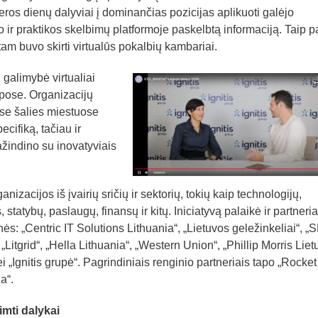
jeros dienų dalyviai į dominančias pozicijas aplikuoti galėjo
praktikos skelbimų platformoje paskelbtą informaciją. Taip pa
tam buvo skirti virtualūs pokalbių kambariai.
galimybė virtualiai
lpose. Organizacijų
ose šalies miestuose
cifiką, tačiau ir
žindino su inovatyviais
izacijos iš įvairių sričių ir sektorių, tokių kaip technologijų,
atybų, paslaugų, finansų ir kitų. Iniciatyvą palaikė ir partneria
s: „Centric IT Solutions Lithuania“, „Lietuvos geležinkeliai“, „
„Litgrid“, „Hella Lithuania“, „Western Union“, „Phillip Morris Liet
ei „Ignitis grupė“. Pagrindiniais renginio partneriais tapo „Rocket
a“.
imti dalykai