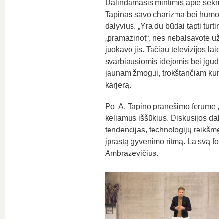
Dalindamasis mintimis apie sėkmę
Tapinas savo charizma bei humor
dalyvius. „Yra du būdai tapti turt
„pramazinot“, nes nebalsavote už 
juokavo jis. Tačiau televizijos la
svarbiausiomis idėjomis bei įgūdž
jaunam žmogui, trokštančiam kurt
karjerą.
Po A. Tapino pranešimo forume „
keliamus iššūkius. Diskusijos da
tendencijas, technologijų reikšm
įprastą gyvenimo ritmą. Laisvą 
Ambrazevičius.