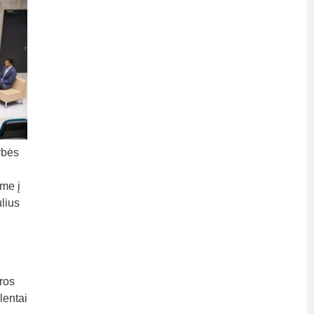
ybės
me į
lius
ros
lentai