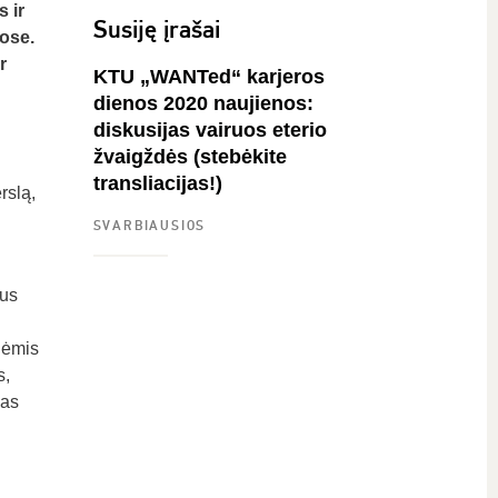
 ir
Susiję įrašai
ose.
r
KTU „WANTed“ karjeros
dienos 2020 naujienos:
diskusijas vairuos eterio
žvaigždės (stebėkite
transliacijas!)
rslą,
SVARBIAUSIOS
ius
nėmis
s,
das