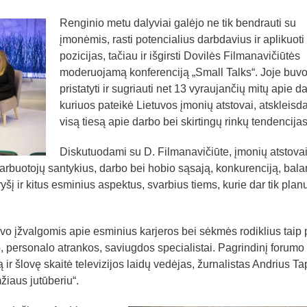
Renginio metu dalyviai galėjo ne tik bendrauti su
įmonėmis, rasti potencialius darbdavius ir aplikuoti 
pozicijas, tačiau ir išgirsti Dovilės Filmanavičiūtės
moderuojamą konferenciją „Small Talks“. Joje buv
pristatyti ir sugriauti net 13 vyraujančių mitų apie d
kuriuos pateikė Lietuvos įmonių atstovai, atskleisd
visą tiesą apie darbo bei skirtingų rinkų tendencijas
Diskutuodami su D. Filmanavičiūte, įmonių atstova
rbuotojų santykius, darbo bei hobio sąsają, konkurenciją, bal
ryšį ir kitus esminius aspektus, svarbius tiems, kurie dar tik plan
 įžvalgomis apie esminius karjeros bei sėkmės rodiklius taip 
lo, personalo atrankos, saviugdos specialistai. Pagrindinį forumo
 ir šlovę skaitė televizijos laidų vedėjas, žurnalistas Andrius Ta
žiaus jutūberiu“.