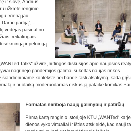
 ir šlovę, Andrius
u užkrėtė renginio
ingu. Vieną jau
Darbo partiją“, –
idų vedėjas pasidalino
iais, reikalingais
i sėkmingą ir pelningą
WANTed Talks“ užvirė įnirtingos diskusijos apie naujosios real
lyviai nagrinėjo pandemijos galimai sukeltas naujas rinkos
ę šiandieniniame kontekste bei bandė rasti atsakymą, kada grįši
formatą ir nuotaiką moderuodamas diskusiją palaikė komikas Pau
Formatas neriboja naujų galimybių ir patirčių
Pirmą kartą renginio istorijoje KTU „WANTed“ karje
dienos vyko virtualiai ir išties atskleidė, kad nauji ta