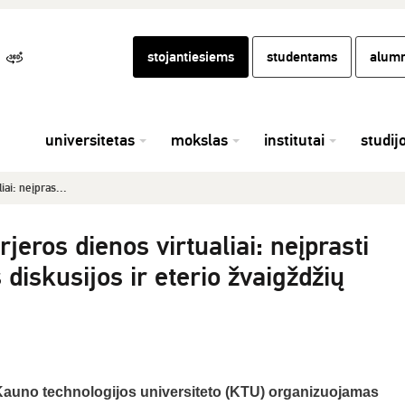
stojantiesiems
studentams
alumn
universitetas
mokslas
institutai
studij
ai: neįpras...
ros dienos virtualiai: neįprasti
 diskusijos ir eterio žvaigždžių
 Kauno technologijos universiteto (KTU) organizuojamas