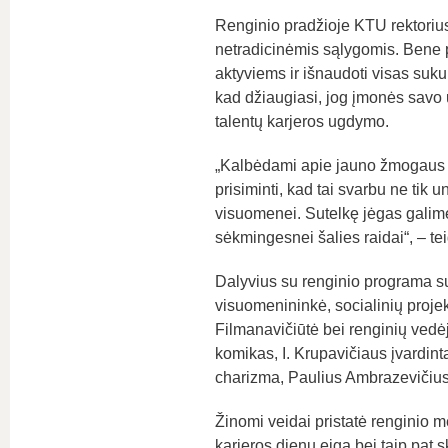
Renginio pradžioje KTU rektorius
netradicinėmis sąlygomis. Bene p
aktyviems ir išnaudoti visas suk
kad džiaugiasi, jog įmonės savo u
talentų karjeros ugdymo.
„Kalbėdami apie jauno žmogaus k
prisiminti, kad tai svarbu ne tik uni
visuomenei. Sutelkę jėgas galim
sėkmingesnei šalies raidai“, – tei
Dalyvius su renginio programa s
visuomenininkė, socialinių projek
Filmanavičiūtė bei renginių vedė
komikas, I. Krupavičiaus įvardin
charizma, Paulius Ambrazevičius
Žinomi veidai pristatė renginio 
karjeros dienų eiga bei taip pat s