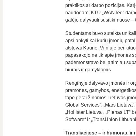
praktikos ar darbo pozicijas. Kar
naudodami KTU „WANTed“ darbo ir 
galėjo dalyvauti susitikimuose – 
Studentams buvo suteikta unikali 
apsilankyti kai kurių įmonių pata
atstovai Kaune, Vilniuje bei kitu
papasakojo ne tik apie įmonės spe
pademonstravo bei artimiau supa
biurais ir gamyklomis.
Renginyje dalyvavo įmonės ir organ
pramonės, gamybos, energetikos, st
tapo gerai žinomos Lietuvos įmonė
Global Services“, „Mars Lietuva“, 
„Hollister Lietuva“, „Pienas LT“ b
Software“ ir „TransUnion Lithuani
Transliacijose – ir humoras, ir r