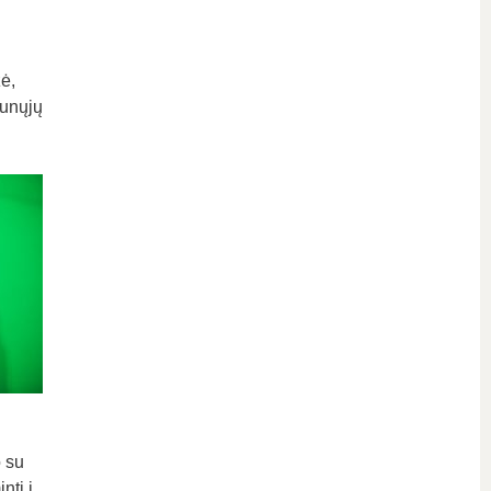
ė,
aunųjų
 su
nti į