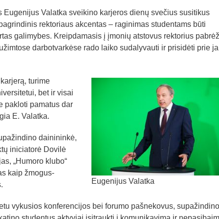
 Eugenijus Valatka sveikino karjeros dienų svečius susitikus
agrindinis rektoriaus akcentas – raginimas studentams būti
urtas galimybes. Kreipdamasis į įmonių atstovus rektorius pabrėž
žimtose darbotvarkėse rado laiko sudalyvauti ir prisidėti prie j
arjerą, turime
versitetui, bet ir visai
e pakloti pamatus dar
gia E. Valatka.
upažindino dainininkė,
tų iniciatorė Dovilė
jas, „Humoro klubo“
tas kaip žmogus-
Eugenijus Valatka
.
metu vykusios konferencijos bei forumo pašnekovus, supažindino
katino studentus aktyviai įsitraukti į komunikavimą ir nepasibaimi