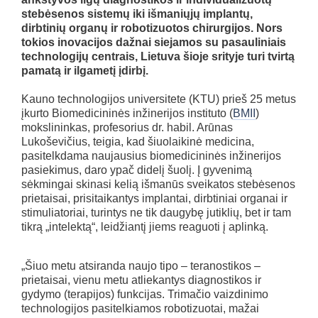
stebėsenos sistemų iki išmaniųjų implantų,
dirbtinių organų ir robotizuotos chirurgijos. Nors
tokios inovacijos dažnai siejamos su pasauliniais
technologijų centrais, Lietuva šioje srityje turi tvirtą
pamatą ir ilgametį įdirbį.
Kauno technologijos universitete (KTU) prieš 25 metus
įkurto Biomedicininės inžinerijos instituto (
BMII
)
mokslininkas, profesorius dr. habil. Arūnas
Lukoševičius, teigia, kad šiuolaikinė medicina,
pasitelkdama naujausius biomedicininės inžinerijos
pasiekimus, daro ypač didelį šuolį. Į gyvenimą
sėkmingai skinasi kelią išmanūs sveikatos stebėsenos
prietaisai, prisitaikantys implantai, dirbtiniai organai ir
stimuliatoriai, turintys ne tik daugybę jutiklių, bet ir tam
tikrą „intelektą“, leidžiantį jiems reaguoti į aplinką.
„Šiuo metu atsiranda naujo tipo – teranostikos –
prietaisai, vienu metu atliekantys diagnostikos ir
gydymo (terapijos) funkcijas. Trimačio vaizdinimo
technologijos pasitelkiamos robotizuotai, mažai