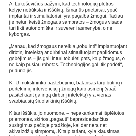
A. Lukoševičius pažymi, kad technologijų plėtros
kelyje netrūksta ir iššūkių. Išmanūs prietaisai, ypač
implantai ir stimuliatoriai, yra pagalba žmogui. Tačiau
jie neturi keisti žmogaus sampratos – žmogus visada
turi likti autonomiška ir suvereni asmenybė, o ne
kyborgas.
„Manau, kad žmogaus nereikia „tobulinti“ implantuojant
dirbtinį intelektą ar dirbtinai stimuliuojant papildomus
gebėjimus – jis gali ir turi tobulėti pats, kaip žmogus, o
ne kaip pusiau robotas. Technologijos gali tik padėti“, –
priduria jis.
KTU mokslininko pastebėjimu, balansas tarp būtinų ir
perteklinių intervencijų į žmogų kaip asmenį (ypač
pasitelkiant galingą dirbtinį intelektą) yra vienas
svarbiausių šiuolaikinių iššūkių.
Kitas iššūkis, jo nuomone, – nepakankamai išplėtotos
priemonės, skirtos „pagauti“ beprasidedančius
susirgimus pačioje pradžioje, kai dar nėra net
akivaizdžių simptomų. Kitaip tariant, kyla klausimas,