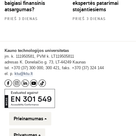
baigiasi finansinis
ekspertės patarimai
atsargumas?
stojantiesiems
PRIEŠ 3 DIENAS
PRIEŠ 3 DIENAS
Kauno technologijos universitetas
įm. k. 111950581, PVM k. LT119505811
adresas K. Donelaičio g. 73, LT-44249 Kaunas
tel. +370 (37) 300 000, 300 421, faks. +370 (37) 324 144
el. p.
ktu@ktu.lt
Prieinamumas
Privatumas