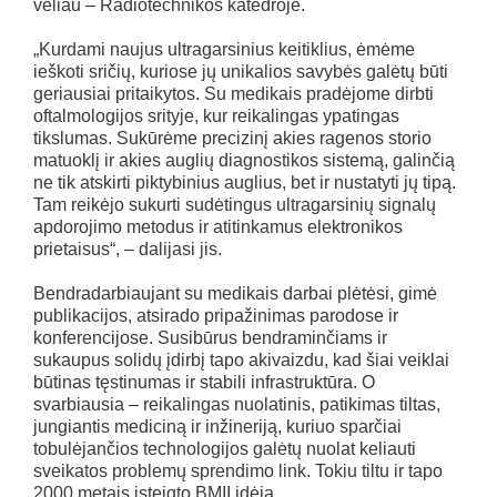
vėliau – Radiotechnikos katedroje.
„Kurdami naujus ultragarsinius keitiklius, ėmėme
ieškoti sričių, kuriose jų unikalios savybės galėtų būti
geriausiai pritaikytos. Su medikais pradėjome dirbti
oftalmologijos srityje, kur reikalingas ypatingas
tikslumas. Sukūrėme precizinį akies ragenos storio
matuoklį ir akies auglių diagnostikos sistemą, galinčią
ne tik atskirti piktybinius auglius, bet ir nustatyti jų tipą.
Tam reikėjo sukurti sudėtingus ultragarsinių signalų
apdorojimo metodus ir atitinkamus elektronikos
prietaisus“, – dalijasi jis.
Bendradarbiaujant su medikais darbai plėtėsi, gimė
publikacijos, atsirado pripažinimas parodose ir
konferencijose. Susibūrus bendraminčiams ir
sukaupus solidų įdirbį tapo akivaizdu, kad šiai veiklai
būtinas tęstinumas ir stabili infrastruktūra. O
svarbiausia – reikalingas nuolatinis, patikimas tiltas,
jungiantis mediciną ir inžineriją, kuriuo sparčiai
tobulėjančios technologijos galėtų nuolat keliauti
sveikatos problemų sprendimo link. Tokiu tiltu ir tapo
2000 metais įsteigto BMII idėja.