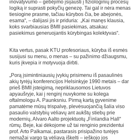
inovatyvumo – gebėjimo įsijausti į fiziologinių procesų
logiką ir suprasti pokyčių genezę. Tai gal ir nėra menas
tiesiogine prasme, tačiau kūrybos čia, be abejonės,
esama“, – dalijasi jis ir priduria: „Kai manęs klausia,
koks svarbiausias BMII pasiekimas, atsakau:
pasiekimus generuojantis kūrybingas kolektyvas“.
Kita vertus, pasak KTU profesoriaus, kūryba iš esmės
susijusi su menu, o menas – su pažinimo džiaugsmu,
kuris įkvepia ir motyvuoja dirbti.
„Porą įsimintiniausių įvykių prisimenu iš pasaulinės
akių tyrėjų konferencijos Helsinkyje 1990 metais – dar
prieš BMII įsteigimą, nepriklausomos Lietuvos
apyaušryje, kai į renginį nuvykome su kolega
oftalmologu A. Paunksniu. Pirmą kartą gyvenime
pamatėme mūsų trispalvę, plevėsuojančią šalia viso
pasaulio valstybių vėliavų ant aukštų stiebų prie
modernių, Alvaro Aalto projektuotų „Finlandia Hall“
rūmų. Beje, kai dėkojome už tai renginio prezidentui
prof. Arto Palkamai, pastarasis prisipažino turėjęs
nemažai vargo tą vėliavą iškelti – ieškojo jos