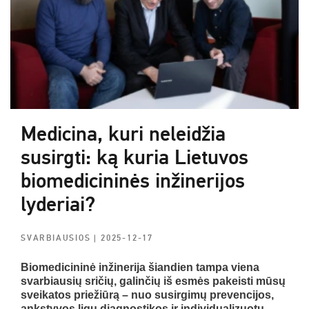
Medicina, kuri neleidžia
susirgti: ką kuria Lietuvos
biomedicininės inžinerijos
lyderiai?
SVARBIAUSIOS
| 2025-12-17
Biomedicininė inžinerija šiandien tampa viena
svarbiausių sričių, galinčių iš esmės pakeisti mūsų
sveikatos priežiūrą – nuo susirgimų prevencijos,
ankstyvos ligų diagnostikos ir individualizuotų