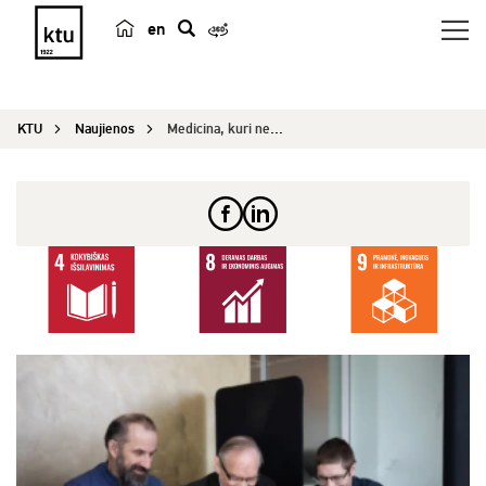
en
p
a
i
KTU
Naujienos
Medicina, kuri neleidžia susirgti: ką kuria Liet...
e
š
k
a