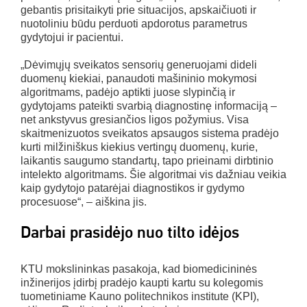
gebantis prisitaikyti prie situacijos, apskaičiuoti ir
nuotoliniu būdu perduoti apdorotus parametrus
gydytojui ir pacientui.
„Dėvimųjų sveikatos sensorių generuojami dideli
duomenų kiekiai, panaudoti mašininio mokymosi
algoritmams, padėjo aptikti juose slypinčią ir
gydytojams pateikti svarbią diagnostinę informaciją –
net ankstyvus gresiančios ligos požymius. Visa
skaitmenizuotos sveikatos apsaugos sistema pradėjo
kurti milžiniškus kiekius vertingų duomenų, kurie,
laikantis saugumo standartų, tapo prieinami dirbtinio
intelekto algoritmams. Šie algoritmai vis dažniau veikia
kaip gydytojo patarėjai diagnostikos ir gydymo
procesuose“, – aiškina jis.
Darbai prasidėjo nuo tilto idėjos
KTU mokslininkas pasakoja, kad biomedicininės
inžinerijos įdirbį pradėjo kaupti kartu su kolegomis
tuometiniame Kauno politechnikos institute (KPI),