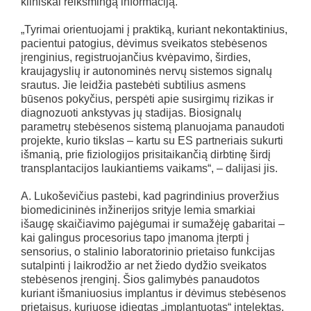
kliniškai reikšmingą informaciją.
„Tyrimai orientuojami į praktiką, kuriant nekontaktinius,
pacientui patogius, dėvimus sveikatos stebėsenos
įrenginius, registruojančius kvėpavimo, širdies,
kraujagyslių ir autonominės nervų sistemos signalų
srautus. Jie leidžia pastebėti subtilius asmens
būsenos pokyčius, perspėti apie susirgimų rizikas ir
diagnozuoti ankstyvas jų stadijas. Biosignalų
parametrų stebėsenos sistemą planuojama panaudoti
projekte, kurio tikslas – kartu su ES partneriais sukurti
išmanią, prie fiziologijos prisitaikančią dirbtinę širdį
transplantacijos laukiantiems vaikams“, – dalijasi jis.
A. Lukoševičius pastebi, kad pagrindinius proveržius
biomedicininės inžinerijos srityje lemia smarkiai
išaugę skaičiavimo pajėgumai ir sumažėję gabaritai –
kai galingus procesorius tapo įmanoma įterpti į
sensorius, o stalinio laboratorinio prietaiso funkcijas
sutalpinti į laikrodžio ar net žiedo dydžio sveikatos
stebėsenos įrenginį. Šios galimybės panaudotos
kuriant išmaniuosius implantus ir dėvimus stebėsenos
prietaisus, kuriuose įdiegtas „implantuotas“ intelektas,