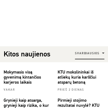
Kitos naujienos
SVARBIAUSIOS
Mokymasis visą
KTU mokslininkai iš
gyvenimą kintančios
atliekų kuria karščiui
karjeros laikais
atsparų betoną
VAKAR
PRIEŠ 2 DIENAS
Grynieji kaip atsarga,
Pirmieji stojimo
grynieji kaip rizika, o kur
rezultatai nuvylė? KTU