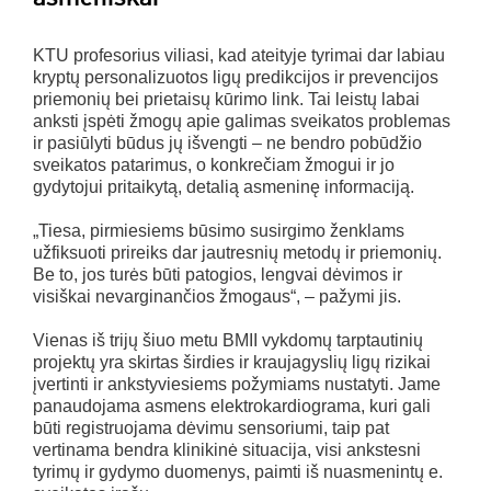
KTU profesorius viliasi, kad ateityje tyrimai dar labiau
kryptų personalizuotos ligų predikcijos ir prevencijos
priemonių bei prietaisų kūrimo link. Tai leistų labai
anksti įspėti žmogų apie galimas sveikatos problemas
ir pasiūlyti būdus jų išvengti – ne bendro pobūdžio
sveikatos patarimus, o konkrečiam žmogui ir jo
gydytojui pritaikytą, detalią asmeninę informaciją.
„Tiesa, pirmiesiems būsimo susirgimo ženklams
užfiksuoti prireiks dar jautresnių metodų ir priemonių.
Be to, jos turės būti patogios, lengvai dėvimos ir
visiškai nevarginančios žmogaus“, – pažymi jis.
Vienas iš trijų šiuo metu BMII vykdomų tarptautinių
projektų yra skirtas širdies ir kraujagyslių ligų rizikai
įvertinti ir ankstyviesiems požymiams nustatyti. Jame
panaudojama asmens elektrokardiograma, kuri gali
būti registruojama dėvimu sensoriumi, taip pat
vertinama bendra klinikinė situacija, visi ankstesni
tyrimų ir gydymo duomenys, paimti iš nuasmenintų e.