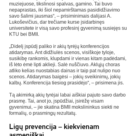
muziejuose, tikslinosi spalvas, gamino. Tai buvo
nepaprastas, iki šiol nepamirštamas pasididžiavimo
savo šalimi jausmas“, – prisiminimais dalijasi A.
Lukoševičius, dar trečiame kurse įsidarbinęs
universitete ir visą savo profesinį gyvenimą susiejęs su
KTU bei BMII.
„Didelį įspūdį paliko ir akių tyrėjų konferencijos
atidarymas. Ant didžiulės scenos, visiškoje tyloje,
susikibę rankomis, klupdami ir vienas kitam padėdami,
iš lėto ėmė lipti aklieji. Salė nuščiuvo. Aklųjų choras
atliko kelias nuostabias dainas ir taip pat nulipo nuo
scenos. Atidarymas baigėsi – jokių sveikinimų, jokių
kalbų. Konferencija tiesiog prasidėjo“, – prisimena jis.
Tą akimirką akių tyrėjai labai aiškiai pajuto savo darbo
prasmę. Tai, anot jo, įspūdžiai, įsirėžę visam
gyvenimui, – jie skatina BMII mokslininkus siekti ne
formalių, o prasmingų rezultatų.
Ligų prevencija – kiekvienam
asmeniškai