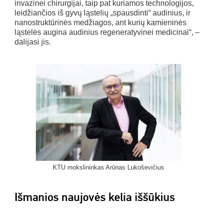
invazinei chirurgijai, taip pat kuriamos technologijos,
leidžiančios iš gyvų ląstelių „spausdinti“ audinius, ir
nanostruktūrinės medžiagos, ant kurių kamieninės
ląstelės augina audinius regeneratyvinei medicinai“, –
dalijasi jis.
KTU mokslininkas Arūnas Lukoševičius
Išmanios naujovės kelia iššūkius