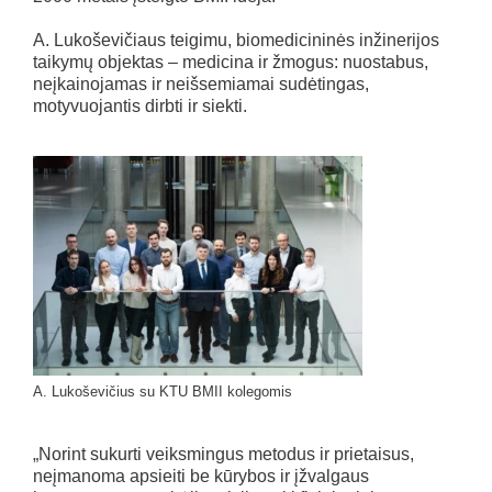
A. Lukoševičiaus teigimu, biomedicininės inžinerijos
taikymų objektas – medicina ir žmogus: nuostabus,
neįkainojamas ir neišsemiamai sudėtingas,
motyvuojantis dirbti ir siekti.
A. Lukoševičius su KTU BMII kolegomis
„Norint sukurti veiksmingus metodus ir prietaisus,
neįmanoma apsieiti be kūrybos ir įžvalgaus