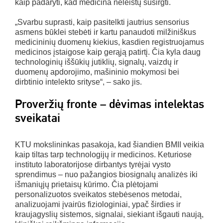
kaip padaryti, kad medicina neleistų susirgti.
„Svarbu suprasti, kaip pasitelkti jautrius sensorius
asmens būklei stebėti ir kartu panaudoti milžiniškus
medicininių duomenų kiekius, kasdien registruojamus
medicinos įstaigose kaip gerąją patirtį. Čia kyla daug
technologinių iššūkių jutiklių, signalų, vaizdų ir
duomenų apdorojimo, mašininio mokymosi bei
dirbtinio intelekto srityse“, – sako jis.
Proveržių fronte – dėvimas intelektas
sveikatai
KTU mokslininkas pasakoja, kad šiandien BMII veikia
kaip tiltas tarp technologijų ir medicinos. Keturiose
instituto laboratorijose dirbantys tyrėjai vysto
sprendimus – nuo pažangios biosignalų analizės iki
išmaniųjų prietaisų kūrimo. Čia plėtojami
personalizuotos sveikatos stebėsenos metodai,
analizuojami įvairūs fiziologiniai, ypač širdies ir
kraujagyslių sistemos, signalai, siekiant išgauti naują,