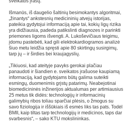
sveikatos įrašų.
Išmanūs, iš daugelio šaltinių besimokantys algoritmai,
„žinantys“ ankstesnių medicininių atvejų istorijas,
pateikia gydytojui informaciją apie tai, kokių ligų rizika
yra didžiausia, padeda patikslinti diagnozes ir parinkti
priemones ligoms išvengti. A. Lukoševičiaus teigimu,
įdomu pastebėti, kad gili elektrokardiogramos analizė
šiuo metu leidžia spręsti apie 80 skirtingų susirgimų,
tarp jų – ir širdies bei kraujagyslių.
„Tikiuosi, kad ateityje pavyks gerokai plačiau
panaudoti ir šiandien e. sveikatos įrašuose kaupiamą
informaciją, kad gydytojams būtų galima suteikti
esmingų, duomenimis grįstų patarimų. Neabejotinai
biomedicininės inžinerijos aktualumas per artimiausius
25 metus tik didės: technologijų ir informacinių
galimybių ribos toliau sparčiai plėsis, o žmogus su
savo fiziologija ir iššūkiais iš esmės liks tas pats. Todėl
BMII, kaip tiltas tarp technologijų ir medicinos, taps dar
svarbesnis“, – sako KTU mokslininkas.