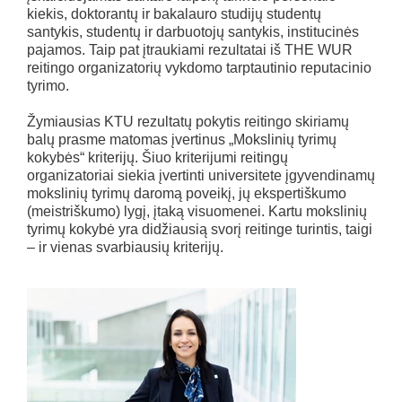
kiekis, doktorantų ir bakalauro studijų studentų
santykis, studentų ir darbuotojų santykis, institucinės
pajamos. Taip pat įtraukiami rezultatai iš THE WUR
reitingo organizatorių vykdomo tarptautinio reputacinio
tyrimo.
Žymiausias KTU rezultatų pokytis reitingo skiriamų
balų prasme matomas įvertinus „Mokslinių tyrimų
kokybės“ kriterijų. Šiuo kriterijumi reitingų
organizatoriai siekia įvertinti universitete įgyvendinamų
mokslinių tyrimų daromą poveikį, jų ekspertiškumo
(meistriškumo) lygį, įtaką visuomenei. Kartu mokslinių
tyrimų kokybė yra didžiausią svorį reitinge turintis, taigi
– ir vienas svarbiausių kriterijų.