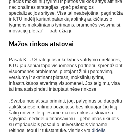
plačios mokslinių tyrimų ir plėtros veiklos sritys atitinka
nacionalines strategijas, ypač pažangios
specializacijos srityse. Visa tai neabejotinai pagrindžia
ir KTU indėlį kuriant palankią aplinką aukščiausio
lygmens moksliniams tyrimams, pramonės vystymuisi,
inovacijų plėtrai“, – pabrėžia ji.
Mažos rinkos atstovai
Pasak KTU Strategijos ir kokybės valdymo direktorės,
KTU jau seniai tapo visuomenės partneriu sprendžiant
visuomenės problemas, plėtojant žinių perdavimą,
verslumą ir skatinant platesnį mokslinių tyrimų
infrastruktūros atvėrimą visuomenei. Jos teigimu, visa
tai ima atsispindėti ir tarptautinėse rinkose.
„Svarbu nuolat sau priminti, jog, palyginus su daugeliu
aukštesnėse reitingo pozicijose besirikiuojančių kitų
šalių universitetų, esame mažos rinkos atstovai su
sąlyginai nedideliu finansavimu – gebėjimas rikiuotis
su stipriausiais pasaulio universitetais viename
reitinge, tegul ir tūkstantuke, vis tiek yra
didelis