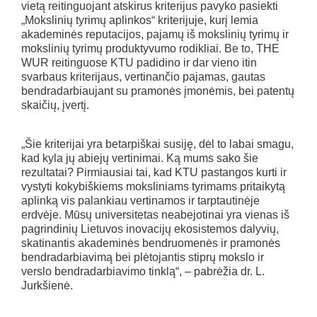
vietą reitinguojant atskirus kriterijus pavyko pasiekti
„Mokslinių tyrimų aplinkos“ kriterijuje, kurį lemia
akademinės reputacijos, pajamų iš mokslinių tyrimų ir
mokslinių tyrimų produktyvumo rodikliai. Be to, THE
WUR reitinguose KTU padidino ir dar vieno itin
svarbaus kriterijaus, vertinančio pajamas, gautas
bendradarbiaujant su pramonės įmonėmis, bei patentų
skaičių, įvertį.
„Šie kriterijai yra betarpiškai susiję, dėl to labai smagu,
kad kyla jų abiejų vertinimai. Ką mums sako šie
rezultatai? Pirmiausiai tai, kad KTU pastangos kurti ir
vystyti kokybiškiems moksliniams tyrimams pritaikytą
aplinką vis palankiau vertinamos ir tarptautinėje
erdvėje. Mūsų universitetas neabejotinai yra vienas iš
pagrindinių Lietuvos inovacijų ekosistemos dalyvių,
skatinantis akademinės bendruomenės ir pramonės
bendradarbiavimą bei plėtojantis stiprų mokslo ir
verslo bendradarbiavimo tinklą“, – pabrėžia dr. L.
Jurkšienė.