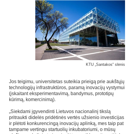
KTU „Santakos“ slėnis
Jos teigimu, universitetas suteikia prieigą prie aukštųjų
technologijų infrastruktūros, paramą inovacijų vystymui
(įskaitant eksperimentavimą, bandymus, prototipų
kūrimą, komercinimą).
„Siekdami įgyvendinti Lietuvos nacionalinį tikslą
pritraukti didelės pridėtinės vertės užsienio investicijas
ir plėtoti konkurencingą inovacijų aplinką, mes taip pat
tampame vertingu startuolių inkubatoriumi, o mūsų