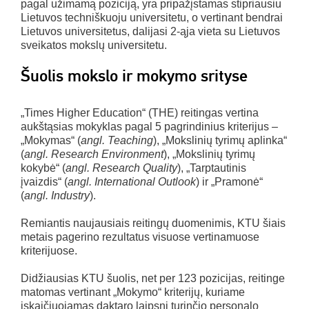
pagal užimamą poziciją, yra pripažįstamas stipriausiu
Lietuvos techniškuoju universitetu, o vertinant bendrai
Lietuvos universitetus, dalijasi 2-ąja vieta su Lietuvos
sveikatos mokslų universitetu.
Šuolis mokslo ir mokymo srityse
„Times Higher Education“ (THE) reitingas vertina
aukštąsias mokyklas pagal 5 pagrindinius kriterijus –
„Mokymas“ (
angl. Teaching
), „Mokslinių tyrimų aplinka“
(
angl. Research Environment
), „Mokslinių tyrimų
kokybė“ (
angl. Research Quality
), „Tarptautinis
įvaizdis“ (
angl. International Outlook
) ir „Pramonė“
(
angl. Industry
).
Remiantis naujausiais reitingų duomenimis, KTU šiais
metais pagerino rezultatus visuose vertinamuose
kriterijuose.
Didžiausias KTU šuolis, net per 123 pozicijas, reitinge
matomas vertinant „Mokymo“ kriterijų, kuriame
įskaičiuojamas daktaro laipsnį turinčio personalo