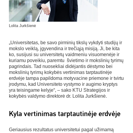
Lolita Jurkšienė
„Universitetas, be savo pirminių tikslų vykdyti studijų ir
mokslo veiklą, įgyvendina ir trečiąją misiją. Ji, be kita
ko, susijusi su universitetų vaidmeniu visuomenėje ir
kuriamu poveikiu, paremtu švietimo ir mokslinių tyrimų
pagrindais. Tad nuosekliai didėjantis dėstymo bei
mokslinių tyrimų kokybės vertinimas tarptautinėje
erdvėje tampa papildoma motyvacine priemone ir tvirtu
įrodymu, kad Universiteto vystymo ir augimo kryptys
yra teisingame kelyje“, – sako KTU Strategijos ir
kokybės valdymo direktorė dr. Lolita Jurkšienė.
Kyla vertinimas tarptautinėje erdvėje
Geriausius rezultatus universitetui pagal užimamą