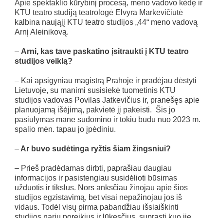
Apie spektaklio kūrybinį procesą, meno vadovo kėdę ir
KTU teatro studiją teatrologė Elvyra Markevičiūtė
kalbina naująjį KTU teatro studijos „44“ meno vadovą
Arnį Aleinikovą.
–
Arni, kas tave paskatino įsitraukti į KTU teatro
studijos veiklą?
– Kai apsigyniau magistrą Prahoje ir pradėjau dėstyti
Lietuvoje, su manimi susisiekė tuometinis KTU
studijos vadovas Povilas Jatkevičius ir, pranešęs apie
planuojamą išėjimą, pakvietė jį pakeisti. Šis jo
pasiūlymas mane sudomino ir tokiu būdu nuo 2023 m.
spalio mėn. tapau jo įpėdiniu.
–
Ar buvo sudėtinga ryžtis šiam žingsniui?
– Prieš pradėdamas dirbti, paprašiau daugiau
informacijos ir pasistengiau susidėlioti būsimas
užduotis ir tikslus. Nors anksčiau žinojau apie šios
studijos egzistavimą, bet visai nepažinojau jos iš
vidaus. Todėl visų pirma pabandžiau išsiaiškinti
studijos narių poreikius ir lūkesčius, suprasti kuo jie