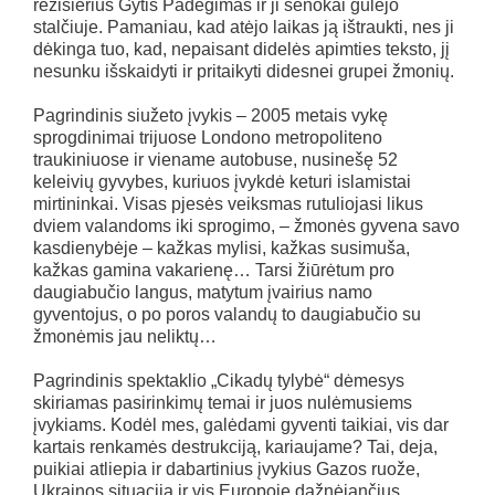
režisierius Gytis Padegimas ir ji senokai gulėjo
stalčiuje. Pamaniau, kad atėjo laikas ją ištraukti, nes ji
dėkinga tuo, kad, nepaisant didelės apimties teksto, jį
nesunku išskaidyti ir pritaikyti didesnei grupei žmonių.
Pagrindinis siužeto įvykis – 2005 metais vykę
sprogdinimai trijuose Londono metropoliteno
traukiniuose ir viename autobuse, nusinešę 52
keleivių gyvybes, kuriuos įvykdė keturi islamistai
mirtininkai. Visas pjesės veiksmas rutuliojasi likus
dviem valandoms iki sprogimo, – žmonės gyvena savo
kasdienybėje – kažkas mylisi, kažkas susimuša,
kažkas gamina vakarienę… Tarsi žiūrėtum pro
daugiabučio langus, matytum įvairius namo
gyventojus, o po poros valandų to daugiabučio su
žmonėmis jau neliktų…
Pagrindinis spektaklio „Cikadų tylybė“ dėmesys
skiriamas pasirinkimų temai ir juos nulėmusiems
įvykiams. Kodėl mes, galėdami gyventi taikiai, vis dar
kartais renkamės destrukciją, kariaujame? Tai, deja,
puikiai atliepia ir dabartinius įvykius Gazos ruože,
Ukrainos situaciją ir vis Europoje dažnėjančius