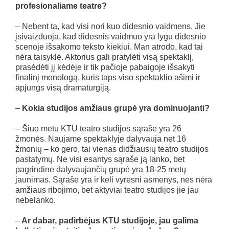
profesionaliame teatre?
– Nebent ta, kad visi nori kuo didesnio vaidmens. Jie
įsivaizduoja, kad didesnis vaidmuo yra lygu didesnio
scenoje išsakomo teksto kiekiui. Man atrodo, kad tai
nėra taisyklė. Aktorius gali pratylėti visą spektaklį,
prasėdėti jį kėdėje ir tik pačioje pabaigoje išsakyti
finalinį monologą, kuris taps viso spektaklio ašimi ir
apjungs visą dramaturgiją.
–
Kokia studijos amžiaus grupė yra dominuojanti?
– Šiuo metu KTU teatro studijos sąraše yra 26
žmonės. Naujame spektaklyje dalyvauja net 16
žmonių – ko gero, tai vienas didžiausių teatro studijos
pastatymų. Ne visi esantys sąraše ją lanko, bet
pagrindinė dalyvaujančių grupė yra 18-25 metų
jaunimas. Sąraše yra ir keli vyresni asmenys, nes nėra
amžiaus ribojimo, bet aktyviai teatro studijos jie jau
nebelanko.
–
Ar dabar, padirbėjus KTU studijoje, jau galima