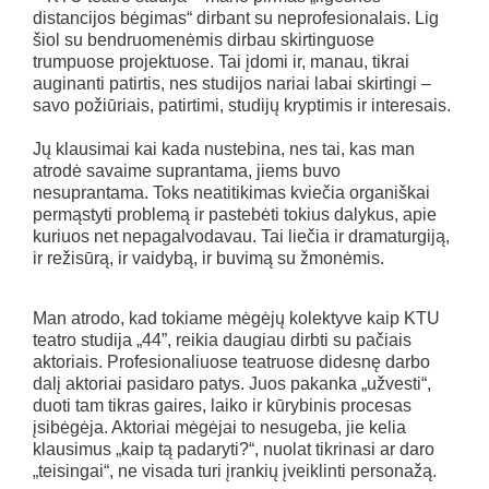
distancijos bėgimas“ dirbant su neprofesionalais. Lig
šiol su bendruomenėmis dirbau skirtinguose
trumpuose projektuose. Tai įdomi ir, manau, tikrai
auginanti patirtis, nes studijos nariai labai skirtingi –
savo požiūriais, patirtimi, studijų kryptimis ir interesais.
Jų klausimai kai kada nustebina, nes tai, kas man
atrodė savaime suprantama, jiems buvo
nesuprantama. Toks neatitikimas kviečia organiškai
permąstyti problemą ir pastebėti tokius dalykus, apie
kuriuos net nepagalvodavau. Tai liečia ir dramaturgiją,
ir režisūrą, ir vaidybą, ir buvimą su žmonėmis.
Man atrodo, kad tokiame mėgėjų kolektyve kaip KTU
teatro studija „44”, reikia daugiau dirbti su pačiais
aktoriais. Profesionaliuose teatruose didesnę darbo
dalį aktoriai pasidaro patys. Juos pakanka „užvesti“,
duoti tam tikras gaires, laiko ir kūrybinis procesas
įsibėgėja. Aktoriai mėgėjai to nesugeba, jie kelia
klausimus „kaip tą padaryti?“, nuolat tikrinasi ar daro
„teisingai“, ne visada turi įrankių įveiklinti personažą.