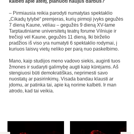
kalbėti apie ateitį, planuoti naujus darbus?
– Pirmiausia reikia parodyti numatytas spektaklio
„Cikadų tylybė“ premjeras, kurių pirmoji įvyks gegužės
7 dieną Kaune, vėliau – gegužės 9 dieną XV-tame
Tarptautiniame universitetų teatrų forume Vilniuje ir
trečioji vėl Kaune, gegužės 11 dieną. Iki birželio
pradžios iš viso yra numatyti 6 spektaklio rodymai, į
kuriuos laisvų vietų neliko per parą nuo paskelbimo.
Mano, kaip studijos meno vadovo siekis, auginti tuos
žmones ir sudaryti galimybę augti kaip kūrėjams. Aš
stengiuosi būti demokratiškas, neprimesti savo
nuostatų ar pasirinkimų. Visada bandau klausti ar
įdomu, ar patinka tai, apie ką norime kalbėti. Ir man
atrodo, kad tai veikia.