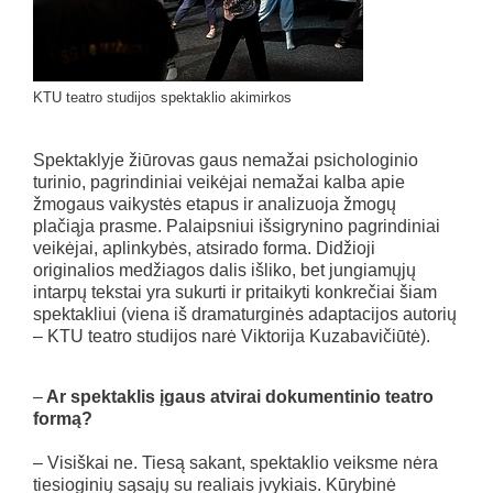
KTU teatro studijos spektaklio akimirkos
Spektaklyje žiūrovas gaus nemažai psichologinio
turinio, pagrindiniai veikėjai nemažai kalba apie
žmogaus vaikystės etapus ir analizuoja žmogų
plačiąja prasme. Palaipsniui išsigrynino pagrindiniai
veikėjai, aplinkybės, atsirado forma. Didžioji
originalios medžiagos dalis išliko, bet jungiamųjų
intarpų tekstai yra sukurti ir pritaikyti konkrečiai šiam
spektakliui (viena iš dramaturginės adaptacijos autorių
– KTU teatro studijos narė Viktorija Kuzabavičiūtė).
–
Ar spektaklis įgaus atvirai dokumentinio teatro
formą?
– Visiškai ne. Tiesą sakant, spektaklio veiksme nėra
tiesioginių sąsajų su realiais įvykiais. Kūrybinė