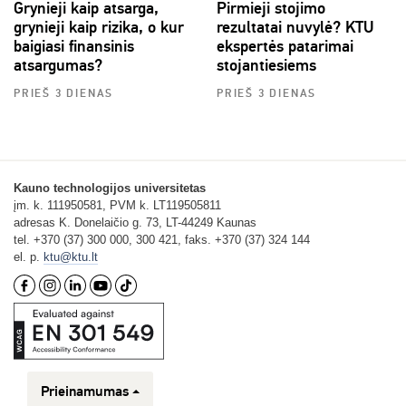
Grynieji kaip atsarga,
Pirmieji stojimo
grynieji kaip rizika, o kur
rezultatai nuvylė? KTU
baigiasi finansinis
ekspertės patarimai
atsargumas?
stojantiesiems
PRIEŠ 3 DIENAS
PRIEŠ 3 DIENAS
Kauno technologijos universitetas
įm. k. 111950581, PVM k. LT119505811
adresas K. Donelaičio g. 73, LT-44249 Kaunas
tel. +370 (37) 300 000, 300 421, faks. +370 (37) 324 144
el. p.
ktu@ktu.lt
Prieinamumas