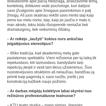
diskutavome apie pačią medžiagą, analizavome temą,
kontekstą, dirbtuves vedė psichologė, kuri dalijosi
savo įžvalgomis apie žmogaus pasirinkimus ir patį
žmogų. Aš juos skatinau reikšti savo mintis taip kaip
jiems tuo metu norisi, taip, kaip jie jaučia ir mato ir,
man atrodo, tokiu būdu išsisprendė nemažai tiek
dramaturginių, tiek veiksminių iššūkių.
–
Ar reikėjo „laužyti“ kokius nors anksčiau
įsigalėjusius stereotipus?
– Išliko tradicija, kad akademinių metų gale
pastatomas spektaklis. Vieni režisieriai per tą laiką tik
repetuodavo, kiti laviruodavo, bandydami tarp
repeticijų įterpti ir vesti tam tikrus užsiėmimus. Šios
nusistovėjusios struktūros aš nelaužiau, bandžiau ją
priimti kaip pagrindą ir, savo ruožtu, įnešti į jos
konstrukciją kažkiek naujo požiūrio.
–
Ar darbas mėgėjų kolektyve labai skyrėsi nuo
režisūros profesionaliuose teatruose?
– KTU teatro studija – mano pirmas „ilgesnės