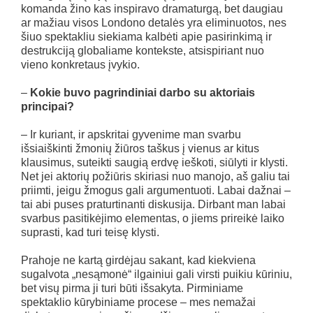
komanda žino kas inspiravo dramaturgą, bet daugiau
ar mažiau visos Londono detalės yra eliminuotos, nes
šiuo spektakliu siekiama kalbėti apie pasirinkimą ir
destrukciją globaliame kontekste, atsispiriant nuo
vieno konkretaus įvykio.
–
Kokie buvo pagrindiniai darbo su aktoriais
principai?
– Ir kuriant, ir apskritai gyvenime man svarbu
išsiaiškinti žmonių žiūros taškus į vienus ar kitus
klausimus, suteikti saugią erdvę ieškoti, siūlyti ir klysti.
Net jei aktorių požiūris skiriasi nuo manojo, aš galiu tai
priimti, jeigu žmogus gali argumentuoti. Labai dažnai –
tai abi puses praturtinanti diskusija. Dirbant man labai
svarbus pasitikėjimo elementas, o jiems prireikė laiko
suprasti, kad turi teisę klysti.
Prahoje ne kartą girdėjau sakant, kad kiekviena
sugalvota „nesąmonė“ ilgainiui gali virsti puikiu kūriniu,
bet visų pirma ji turi būti išsakyta. Pirminiame
spektaklio kūrybiniame procese – mes nemažai