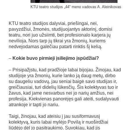
KTU teatro studijos „44“ meno vadovas A. Aleinikovas
KTU teatro studijos dalyviai, priešingai, nei,
pavyzdžiui, žmonės, studijuojantys aktorinį, domisi
teatru, nori juo užsiimti, bet profesionalo karjera jų
nevilioja. Nors tarp jų tikrai yra žmonių, kuriems
nedvejodamas galėčiau patarti rinktis šį kelią.
–
Kokie buvo pirmieji įsiliejimo įspūdžiai?
– Prisipažįstu, kad pradžioje labai bijojau. Žinojau, kad
studijoje yra žmonių, kurie lanko ją daug metų, dirbo
su daugeliu vadovų, jau seniai baigė savo studijas ir,
greičiausiai, turi didelių lūkesčių. Šis kolektyvas tuo ir
žavus, kad jame nesvarbus nei jo narių amžius, nei
profesija. Kiekvienas panorėjęs gali ateiti, sudalyvauti
atrankoje ir tapti jo nariu.
Taigi, žinojau, kad ateisiu į jau susiformavusį
kolektyvą, kuris labai mylėjo Povilą ir nuoširdžiai
liūdėjo dėl jo pasitraukimo. Suvokiau, kad jis