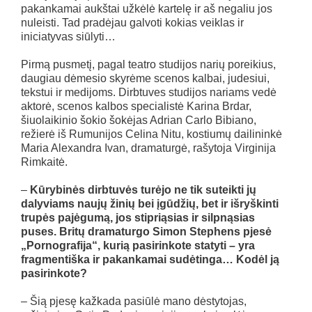
pakankamai aukštai užkėlė kartelę ir aš negaliu jos
nuleisti. Tad pradėjau galvoti kokias veiklas ir
iniciatyvas siūlyti…
Pirmą pusmetį, pagal teatro studijos narių poreikius,
daugiau dėmesio skyrėme scenos kalbai, judesiui,
tekstui ir medijoms. Dirbtuves studijos nariams vedė
aktorė, scenos kalbos specialistė Karina Brdar,
šiuolaikinio šokio šokėjas Adrian Carlo Bibiano,
režierė iš Rumunijos Celina Nitu, kostiumų dailininkė
Maria Alexandra Ivan, dramaturgė, rašytoja Virginija
Rimkaitė.
–
Kūrybinės dirbtuvės turėjo ne tik suteikti jų
dalyviams naujų žinių bei įgūdžių, bet ir išryškinti
trupės pajėgumą, jos stipriąsias ir silpnąsias
puses. Britų dramaturgo Simon Stephens pjesė
„Pornografija“, kurią pasirinkote statyti – yra
fragmentiška ir pakankamai sudėtinga… Kodėl ją
pasirinkote?
– Šią pjesę kažkada pasiūlė mano dėstytojas,