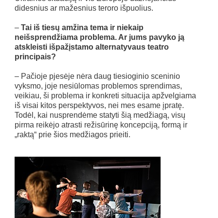
didesnius ar mažesnius teroro išpuolius.
–
Tai iš tiesų amžina tema ir niekaip
neišsprendžiama problema. Ar jums pavyko ją
atskleisti išpažįstamo alternatyvaus teatro
principais?
– Pačioje pjesėje nėra daug tiesioginio sceninio
vyksmo, joje nesiūlomas problemos sprendimas,
veikiau, ši problema ir konkreti situacija apžvelgiama
iš visai kitos perspektyvos, nei mes esame įpratę.
Todėl, kai nusprendėme statyti šią medžiagą, visų
pirma reikėjo atrasti režisūrinę koncepciją, formą ir
„raktą“ prie šios medžiagos prieiti.