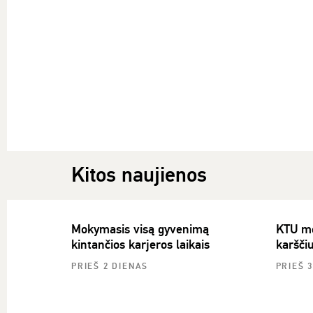
Kitos naujienos
Mokymasis visą gyvenimą
KTU mok
kintančios karjeros laikais
karšči
PRIEŠ 2 DIENAS
PRIEŠ 