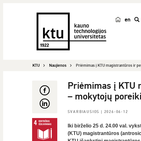
en
p
a
i
e
š
KTU
Naujienos
Priėmimas į KTU magistrantūros ir pe
k
a
Priėmimas į KTU m
– mokytojų poreik
SVARBIAUSIOS
| 2026-06-12
Iki birželio 25 d. 24.00 val. v
(KTU) magistrantūros (antrosio
KTU išankstinį magistrantūros 