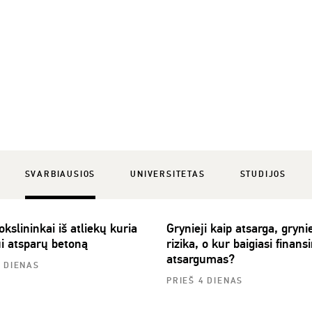
SVARBIAUSIOS
UNIVERSITETAS
STUDIJOS
slininkai iš atliekų kuria
Grynieji kaip atsarga, grynie
ui atsparų betoną
rizika, o kur baigiasi finansi
atsargumas?
3 DIENAS
PRIEŠ 4 DIENAS