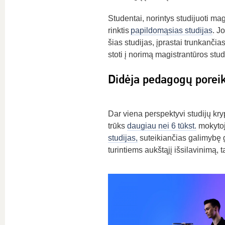
Studentai, norintys studijuoti ma
rinktis
papildomąsias studijas
. J
šias studijas, įprastai trunkanči
stoti į norimą magistrantūros stu
Didėja pedagogų poreik
Dar viena perspektyvi studijų kr
trūks
daugiau nei 6 tūkst.
mokytojų
studijas,
suteikiančias galimybę gr
turintiems aukštąjį išsilavinimą, t