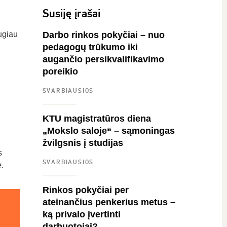
Susiję įrašai
ugiau
Darbo rinkos pokyčiai – nuo
pedagogų trūkumo iki
augančio persikvalifikavimo
poreikio
SVARBIAUSIOS
KTU magistratūros diena
„Mokslo saloje“ – sąmoningas
,
žvilgsnis į studijas
s
SVARBIAUSIOS
.
Rinkos pokyčiai per
ateinančius penkerius metus –
ką privalo įvertinti
darbuotojai?