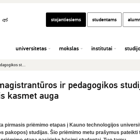
stojantiesiems
studentams
alumn
universitetas
mokslas
institutai
studij
dagogikos st...
agistrantūros ir pedagogikos studi
is kasmet auga
yksta pirmasis priėmimo etapas į Kauno technologijos universi
s pakopos) studijas. Šio priėmimo metu prašymus pateikti tu
priėmimo etapą pasirinkę būsimi studentai. Tuo tarpu