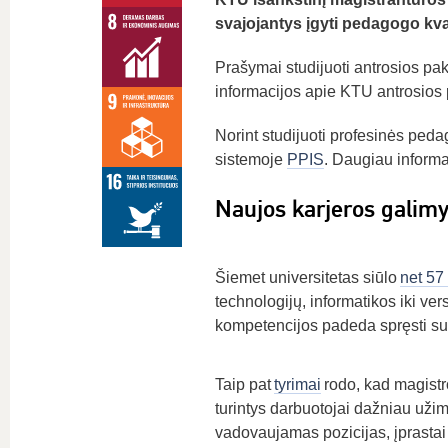
svajojantys įgyti pedagogo kvali
Prašymai studijuoti antrosios pa
informacijos apie KTU antrosios
Norint studijuoti profesinės peda
sistemoje
PPIS
. Daugiau informa
Naujos karjeros galimy
Šiemet universitetas siūlo
net 57 
technologijų, informatikos iki ve
kompetencijos padeda spręsti sudė
Taip pat
tyrimai
rodo, kad magistr
turintys darbuotojai dažniau uži
vadovaujamas pozicijas, įprasta