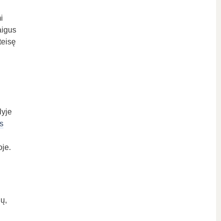
i
aigus
teisę
lyje
s
oje.
ų,