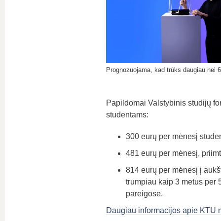
Prognozuojama, kad trūks daugiau nei 6
Papildomai Valstybinis studijų fon
studentams:
300 eurų per mėnesį stude
481 eurų per mėnesį, prii
814 eurų per mėnesį į aukš
trumpiau kaip 3 metus per 5
pareigose.
Daugiau informacijos apie KTU ma