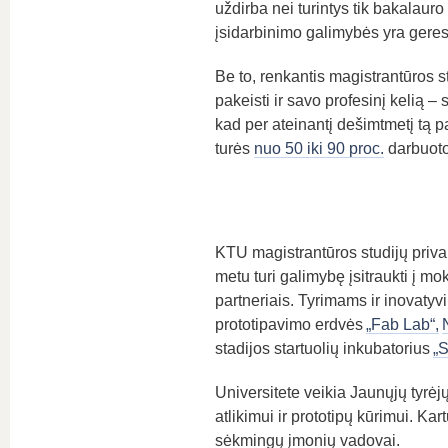
uždirba nei turintys tik bakalauro 
įsidarbinimo galimybės yra gere
Be to, renkantis magistrantūros s
pakeisti ir savo profesinį kelią – s
kad per ateinantį dešimtmetį tą p
turės
nuo 50 iki 90 proc.
darbuoto
KTU magistrantūros studijų priva
metu turi galimybę įsitraukti į mo
partneriais. Tyrimams ir inovatyvi
prototipavimo erdvės
„Fab Lab“,
stadijos startuolių inkubatorius
„S
Universitete veikia Jaunųjų tyrė
atlikimui ir prototipų kūrimui. K
sėkmingų įmonių vadovai.