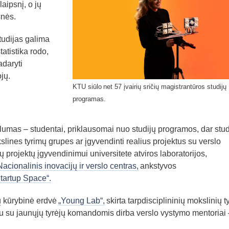
laipsnį, o jų
snės.
tudijas galima
tatistika rodo,
adaryti
jų.
KTU siūlo net 57 įvairių sričių magistrantūros studijų
programas.
lumas – studentai, priklausomai nuo studijų programos, dar stud
kslines tyrimų grupes ar įgyvendinti realius projektus su verslo
ų projektų įgyvendinimui universitete atviros laboratorijos,
Nacionalinis inovacijų ir verslo centras,
ankstyvos
tartup Space“.
jų kūrybinė erdvė
„Young Lab“,
skirta tarpdisciplininių mokslinių t
artu su jaunųjų tyrėjų komandomis dirba verslo vystymo mentoriai 