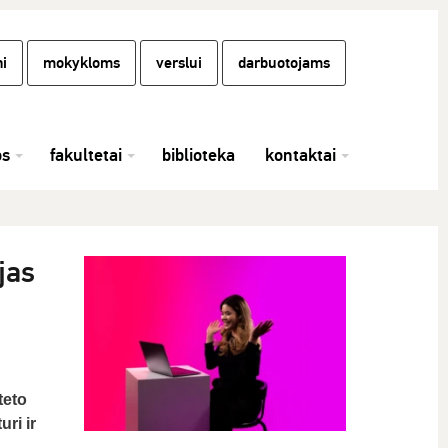
i
mokykloms
verslui
darbuotojams
os
fakultetai
biblioteka
kontaktai
jas
teto
ri ir