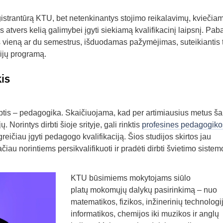
gistrantūrą KTU, bet netenkinantys stojimo reikalavimų, kviečiam
os atvers kelią galimybei įgyti siekiamą kvalifikacinį laipsnį. Pab
as vieną ar du semestrus, išduodamas pažymėjimas, suteikiantis 
dijų programą.
is
yptis – pedagogika. Skaičiuojama, kad per artimiausius metus ša
. Norintys dirbti šioje srityje, gali rinktis
profesines pedagogiko
eičiau įgyti pedagogo kvalifikaciją. Šios studijos skirtos jau
ačiau norintiems persikvalifikuoti ir pradėti dirbti švietimo sistem
KTU būsimiems mokytojams siūlo
platų
mokomųjų dalykų pasirinkimą
–
nuo
matematikos, fizikos, inžinerinių technologij
informatikos, chemijos iki muzikos ir anglų