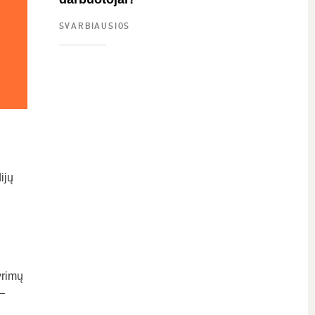
SVARBIAUSIOS
ijų
yrimų
–