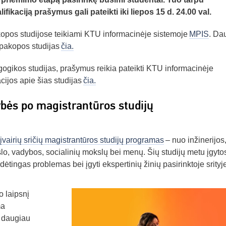
fikaciją prašymus gali pateikti iki liepos 15 d. 24.00 val.
kopos studijose teikiami KTU informacinėje sistemoje
MPIS
. Da
 pakopos studijas
čia.
gogikos studijas, prašymus reikia pateikti KTU informacinėje
cijos apie šias studijas
čia.
bės po magistrantūros studijų
įvairių sričių magistrantūros studijų programas
– nuo inžinerijos
rslo, vadybos, socialinių mokslų bei menų. Šių studijų metu įgyto
tingas problemas bei įgyti ekspertinių žinių pasirinktoje srityje
o laipsnį
ma
i daugiau