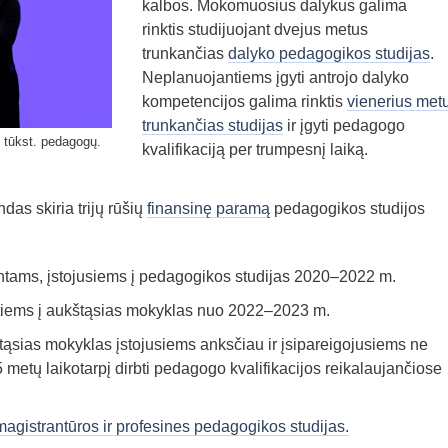
kalbos.
Mokomuosius dalykus galima
rinktis
studijuojant dvejus metus
trunkančias
dalyko pedagogikos studijas
.
N
eplanuojantiems įgyti antrojo dalyko
kompetencijos galima rinktis
vienerius met
trunkančias studijas
ir įgyti pedagogo
 tūkst. pedagogų.
kvalifikaciją per trumpesnį laiką.
das skiria trijų rūšių
finansinę paramą
pedagogikos studijos
ntams, įstojusiems į pedagogikos studijas 2020–2022 m.
mtiems į aukštąsias mokyklas nuo 2022–2023 m.
tąsias mokyklas įstojusiems anksčiau ir įsipareigojusiems ne
 metų laikotarpį dirbti pedagogo kvalifikacijos reikalaujančiose
gistrantūros ir profesines pedagogikos studijas.