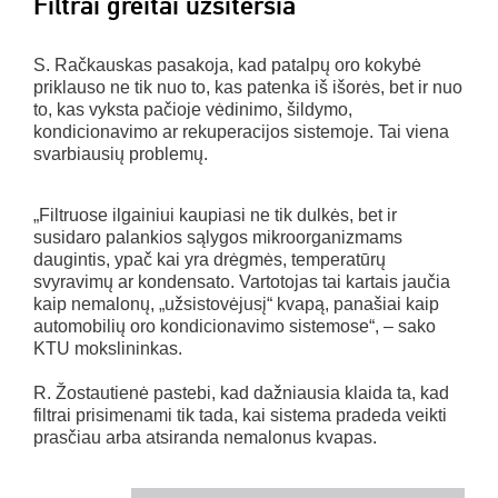
Filtrai greitai užsiteršia
S. Račkauskas pasakoja, kad patalpų oro kokybė
priklauso ne tik nuo to, kas patenka iš išorės, bet ir nuo
to, kas vyksta pačioje vėdinimo, šildymo,
kondicionavimo ar rekuperacijos sistemoje. Tai viena
svarbiausių problemų.
„Filtruose ilgainiui kaupiasi ne tik dulkės, bet ir
susidaro palankios sąlygos mikroorganizmams
daugintis, ypač kai yra drėgmės, temperatūrų
svyravimų ar kondensato. Vartotojas tai kartais jaučia
kaip nemalonų, „užsistovėjusį“ kvapą, panašiai kaip
automobilių oro kondicionavimo sistemose“, – sako
KTU mokslininkas.
R. Žostautienė pastebi, kad dažniausia klaida ta, kad
filtrai prisimenami tik tada, kai sistema pradeda veikti
prasčiau arba atsiranda nemalonus kvapas.