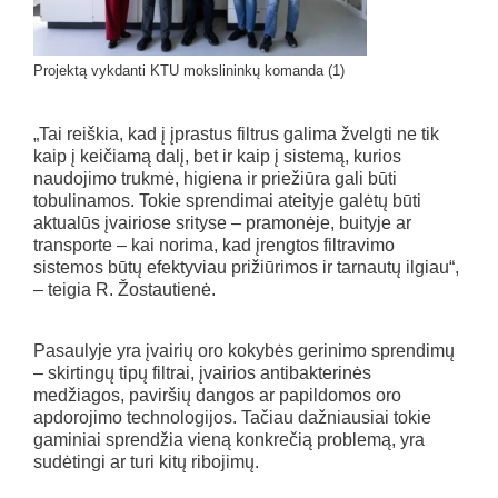
Projektą vykdanti KTU mokslininkų komanda (1)
„Tai reiškia, kad į įprastus filtrus galima žvelgti ne tik
kaip į keičiamą dalį, bet ir kaip į sistemą, kurios
naudojimo trukmė, higiena ir priežiūra gali būti
tobulinamos. Tokie sprendimai ateityje galėtų būti
aktualūs įvairiose srityse – pramonėje, buityje ar
transporte – kai norima, kad įrengtos filtravimo
sistemos būtų efektyviau prižiūrimos ir tarnautų ilgiau“,
– teigia R. Žostautienė.
Pasaulyje yra įvairių oro kokybės gerinimo sprendimų
– skirtingų tipų filtrai, įvairios antibakterinės
medžiagos, paviršių dangos ar papildomos oro
apdorojimo technologijos. Tačiau dažniausiai tokie
gaminiai sprendžia vieną konkrečią problemą, yra
sudėtingi ar turi kitų ribojimų.