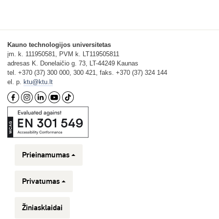
Kauno technologijos universitetas
įm. k. 111950581, PVM k. LT119505811
adresas K. Donelaičio g. 73, LT-44249 Kaunas
tel. +370 (37) 300 000, 300 421, faks. +370 (37) 324 144
el. p.
ktu@ktu.lt
Prieinamumas
Privatumas
Žiniasklaidai