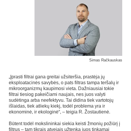
Simas Račkauskas
„Įprasti filtrai gana greitai užsiteršia, prastėja jų
eksploatacinės savybės, o pats filtras tampa teršalų ir
mikroorganizmų kaupimosi vieta. Dažniausiai tokie
filtrai tiesiog pakeičiami naujais, nes juos valyti
sudėtinga arba neefektyvu. Tai didina tiek vartotojų
išlaidas, tiek atliekų kiekį, todėl problema yra ir
ekonominė, ir ekologinė“, – teigia R. Žostautienė.
Būtent todėl mokslininkai siekia keisti žmonių požiūrį į
filtrus – tam tikrais atvejais užtenka juos tinkamai