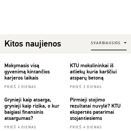
Kitos naujienos
SVARBIAUSIOS
Mokymasis visą
KTU mokslininkai iš
gyvenimą kintančios
atliekų kuria karščiui
karjeros laikais
atsparų betoną
PRIEŠ 2 DIENAS
PRIEŠ 3 DIENAS
Grynieji kaip atsarga,
Pirmieji stojimo
grynieji kaip rizika, o kur
rezultatai nuvylė? KTU
baigiasi finansinis
ekspertės patarimai
atsargumas?
stojantiesiems
PRIEŠ 4 DIENAS
PRIEŠ 4 DIENAS