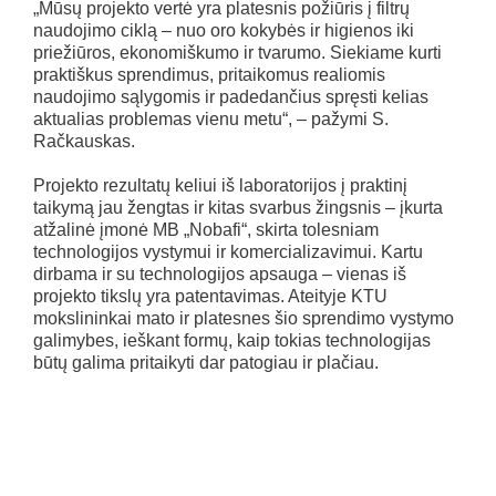
„Mūsų projekto vertė yra platesnis požiūris į filtrų
naudojimo ciklą – nuo oro kokybės ir higienos iki
priežiūros, ekonomiškumo ir tvarumo. Siekiame kurti
praktiškus sprendimus, pritaikomus realiomis
naudojimo sąlygomis ir padedančius spręsti kelias
aktualias problemas vienu metu“, – pažymi S.
Račkauskas.
Projekto rezultatų keliui iš laboratorijos į praktinį
taikymą jau žengtas ir kitas svarbus žingsnis – įkurta
atžalinė įmonė MB „Nobafi“, skirta tolesniam
technologijos vystymui ir komercializavimui. Kartu
dirbama ir su technologijos apsauga – vienas iš
projekto tikslų yra patentavimas. Ateityje KTU
mokslininkai mato ir platesnes šio sprendimo vystymo
galimybes, ieškant formų, kaip tokias technologijas
būtų galima pritaikyti dar patogiau ir plačiau.