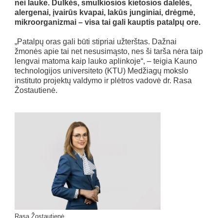
nei lauke. Dulkės, smulkiosios kietosios dalelės,
alergenai, įvairūs kvapai, lakūs junginiai, drėgmė,
mikroorganizmai – visa tai gali kauptis patalpų ore.
„Patalpų oras gali būti stipriai užterštas. Dažnai
žmonės apie tai net nesusimąsto, nes ši tarša nėra taip
lengvai matoma kaip lauko aplinkoje“, – teigia Kauno
technologijos universiteto (KTU) Medžiagų mokslo
instituto projektų valdymo ir plėtros vadovė dr. Rasa
Žostautienė.
Rasa Žostautienė