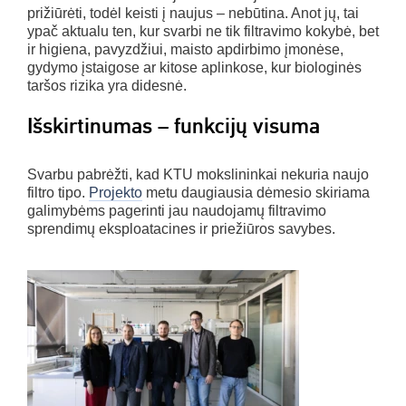
prižiūrėti, todėl keisti į naujus – nebūtina. Anot jų, tai
ypač aktualu ten, kur svarbi ne tik filtravimo kokybė, bet
ir higiena, pavyzdžiui, maisto apdirbimo įmonėse,
gydymo įstaigose ar kitose aplinkose, kur biologinės
taršos rizika yra didesnė.
Išskirtinumas – funkcijų visuma
Svarbu pabrėžti, kad KTU mokslininkai nekuria naujo
filtro tipo.
Projekto
metu daugiausia dėmesio skiriama
galimybėms pagerinti jau naudojamų filtravimo
sprendimų eksploatacines ir priežiūros savybes.