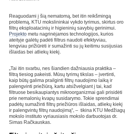
Reaguodami į šią nematomą, bet itin reikšmingą
problemą, KTU mokslininkai vykdo tyrimus, skirtus oro
filtrų eksploatacinių ir higieninių savybių gerinimui.
Projekto
metu nagrinėjamos technologijos, kurios
ateityje galėtų padėti filtrus naudoti efektyviau,
lengviau prižiūrėti ir sumažinti su jų keitimu susijusias
išlaidas bei atliekų kiekį.
„Tai itin svarbu, nes šiandien dažniausia praktika –
filtrą tiesiog pakeisti. Mūsų tyrimų tikslas – įvertinti,
kaip būtų galima prailginti filtrų naudojimo laiką ir
palengvinti priežiūrą, kartu atsižvelgiant į tai, kad
filtruose besikaupiantys mikroorganizmai gali prisidėti
prie nemalonių kvapų susidarymo. Tokie sprendimai
padėtų sumažinti filtrų priežiūros išlaidas, atliekų kiekį
ir palengvintų filtrų naudojimą“, – tikina KTU Medžiagų
mokslo instituto vyriausiasis mokslo darbuotojas dr.
Simas Račkauskas.