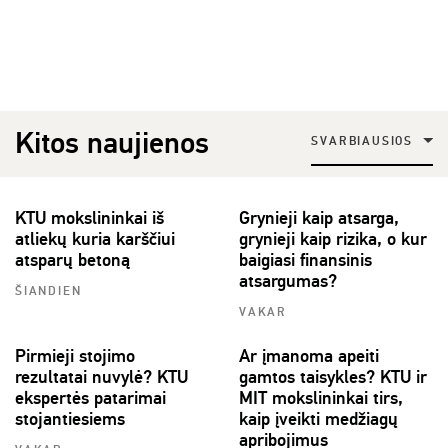
Kitos naujienos
SVARBIAUSIOS
KTU mokslininkai iš
Grynieji kaip atsarga,
atliekų kuria karščiui
grynieji kaip rizika, o kur
atsparų betoną
baigiasi finansinis
atsargumas?
ŠIANDIEN
VAKAR
Pirmieji stojimo
Ar įmanoma apeiti
rezultatai nuvylė? KTU
gamtos taisykles? KTU ir
ekspertės patarimai
MIT mokslininkai tirs,
stojantiesiems
kaip įveikti medžiagų
apribojimus