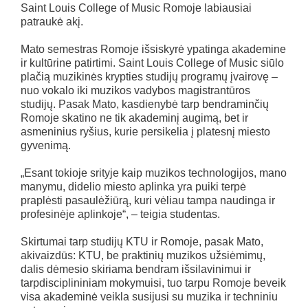
Saint Louis College of Music Romoje labiausiai
patraukė akį.
Mato semestras Romoje išsiskyrė ypatinga akademine
ir kultūrine patirtimi. Saint Louis College of Music siūlo
plačią muzikinės krypties studijų programų įvairovę –
nuo vokalo iki muzikos vadybos magistrantūros
studijų. Pasak Mato, kasdienybė tarp bendraminčių
Romoje skatino ne tik akademinį augimą, bet ir
asmeninius ryšius, kurie persikelia į platesnį miesto
gyvenimą.
„Esant tokioje srityje kaip muzikos technologijos, mano
manymu, didelio miesto aplinka yra puiki terpė
praplėsti pasaulėžiūrą, kuri vėliau tampa naudinga ir
profesinėje aplinkoje“, – teigia studentas.
Skirtumai tarp studijų KTU ir Romoje, pasak Mato,
akivaizdūs: KTU, be praktinių muzikos užsiėmimų,
dalis dėmesio skiriama bendram išsilavinimui ir
tarpdisciplininiam mokymuisi, tuo tarpu Romoje beveik
visa akademinė veikla susijusi su muzika ir techniniu