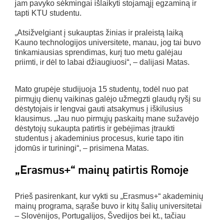
jam pavyko sėkmingai išlaikyti stojamąjį egzaminą ir
tapti KTU studentu.
„Atsižvelgiant į sukauptas žinias ir praleistą laiką
Kauno technologijos universitete, manau, jog tai buvo
tinkamiausias sprendimas, kurį tuo metu galėjau
priimti, ir dėl to labai džiaugiuosi“, – dalijasi Matas.
Mato grupėje studijuoja 15 studentų, todėl nuo pat
pirmųjų dienų vaikinas galėjo užmegzti glaudų ryšį su
dėstytojais ir lengvai gauti atsakymus į iškilusius
klausimus. „Jau nuo pirmųjų paskaitų mane sužavėjo
dėstytojų sukaupta patirtis ir gebėjimas įtraukti
studentus į akademinius procesus, kurie tapo itin
įdomūs ir turiningi“, – prisimena Matas.
„Erasmus+“ mainų patirtis Romoje
Prieš pasirenkant, kur vykti su „Erasmus+“ akademinių
mainų programa, sąraše buvo ir kitų šalių universitetai
– Slovėnijos, Portugalijos, Švedijos bei kt., tačiau