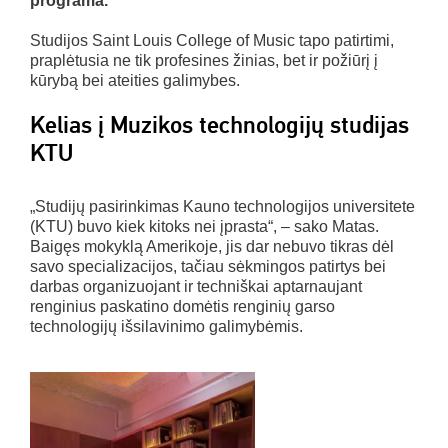
programa.
Studijos Saint Louis College of Music tapo patirtimi,
praplėtusia ne tik profesines žinias, bet ir požiūrį į
kūrybą bei ateities galimybes.
Kelias į Muzikos technologijų studijas
KTU
„Studijų pasirinkimas Kauno technologijos universitete
(KTU) buvo kiek kitoks nei įprasta“, – sako Matas.
Baigęs mokyklą Amerikoje, jis dar nebuvo tikras dėl
savo specializacijos, tačiau sėkmingos patirtys bei
darbas organizuojant ir techniškai aptarnaujant
renginius paskatino domėtis renginių garso
technologijų išsilavinimo galimybėmis.