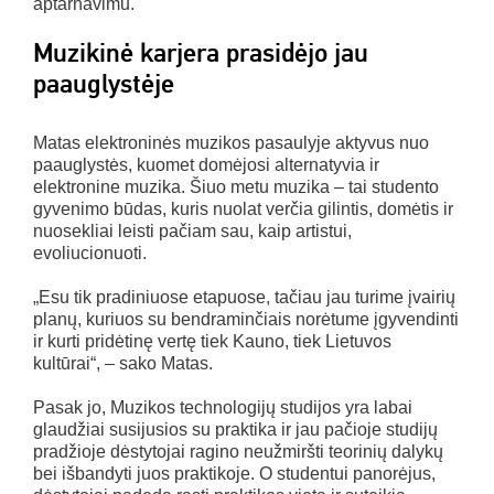
aptarnavimu.
Muzikinė karjera prasidėjo jau
paauglystėje
Matas elektroninės muzikos pasaulyje aktyvus nuo
paauglystės, kuomet domėjosi alternatyvia ir
elektronine muzika. Šiuo metu muzika – tai studento
gyvenimo būdas, kuris nuolat verčia gilintis, domėtis ir
nuosekliai leisti pačiam sau, kaip artistui,
evoliucionuoti.
„Esu tik pradiniuose etapuose, tačiau jau turime įvairių
planų, kuriuos su bendraminčiais norėtume įgyvendinti
ir kurti pridėtinę vertę tiek Kauno, tiek Lietuvos
kultūrai“, – sako Matas.
Pasak jo, Muzikos technologijų studijos yra labai
glaudžiai susijusios su praktika ir jau pačioje studijų
pradžioje dėstytojai ragino neužmiršti teorinių dalykų
bei išbandyti juos praktikoje. O studentui panorėjus,