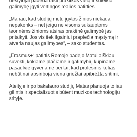
dėstytojai padeda rasti praktikos vietą ir suteikia
galimybę įgyti vertingos realios patirties.
„Manau, kad studijų metu įgytos žinios niekada
nepakenks – net jeigu ne visoms sukauptoms
teorinėms žinioms atsiras praktinė galimybė jas
pritaikyti. Jos vis tiek ilgainiui praplečia mąstymą ir
atveria naujas galimybes“, – sako studentas.
„Erasmus+“ patirtis Romoje padėjo Matui aiškiau
suvokti, kokiame plačiame ir galimybių kupiname
pasaulyje gyvename bei tai, kad profesinis kelias
nebūtinai apsiriboja viena griežtai apibrėžta sritimi.
Ateityje ir po bakalauro studijų Matas planuoja toliau
gilintis ir specializuotis būtent muzikos technologijų
srityje.