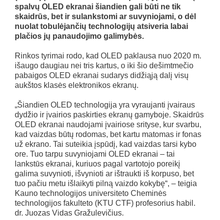
spalvų OLED ekranai šiandien gali būti ne tik
skaidrūs, bet ir sulankstomi ar suvyniojami, o dėl
nuolat tobulėjančių technologijų atsiveria labai
plačios jų panaudojimo galimybės.
Rinkos tyrimai rodo, kad OLED paklausa nuo 2020 m.
išaugo daugiau nei tris kartus, o iki šio dešimtmečio
pabaigos OLED ekranai sudarys didžiąją dalį visų
aukštos klasės elektronikos ekranų.
„Šiandien OLED technologija yra vyraujanti įvairaus
dydžio ir įvairios paskirties ekranų gamyboje. Skaidrūs
OLED ekranai naudojami įvairiose srityse, kur svarbu,
kad vaizdas būtų rodomas, bet kartu matomas ir fonas
už ekrano. Tai suteikia įspūdį, kad vaizdas tarsi kybo
ore. Tuo tarpu suvyniojami OLED ekranai – tai
lankstūs ekranai, kuriuos pagal vartotojo poreikį
galima suvynioti, išvynioti ar ištraukti iš korpuso, bet
tuo pačiu metu išlaikyti pilną vaizdo kokybę“, – teigia
Kauno technologijos universiteto Cheminės
technologijos fakulteto (KTU CTF) profesorius habil.
dr. Juozas Vidas Gražulevičius.