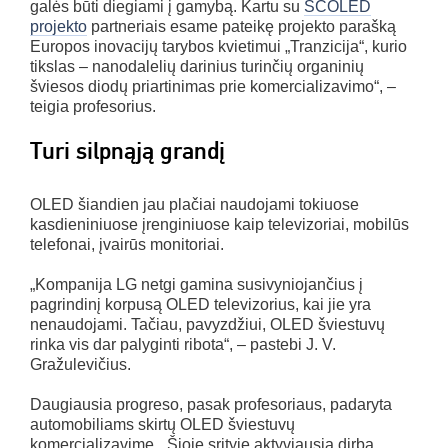
galės būti diegiami į gamybą. Kartu su
SCOLED
projekto
partneriais esame pateikę projekto parašką
Europos inovacijų tarybos kvietimui „Tranzicija“, kurio
tikslas – nanodalelių darinius turinčių organinių
šviesos diodų priartinimas prie komercializavimo“, –
teigia profesorius.
Turi silpnąją grandį
OLED šiandien jau plačiai naudojami tokiuose
kasdieniniuose įrenginiuose kaip televizoriai, mobilūs
telefonai, įvairūs monitoriai.
„Kompanija LG netgi gamina susivyniojančius į
pagrindinį korpusą OLED televizorius, kai jie yra
nenaudojami. Tačiau, pavyzdžiui, OLED šviestuvų
rinka vis dar palyginti ribota“, – pastebi J. V.
Gražulevičius.
Daugiausia progreso, pasak profesoriaus, padaryta
automobiliams skirtų OLED šviestuvų
komercializavime. „Šioje srityje aktyviausia dirba