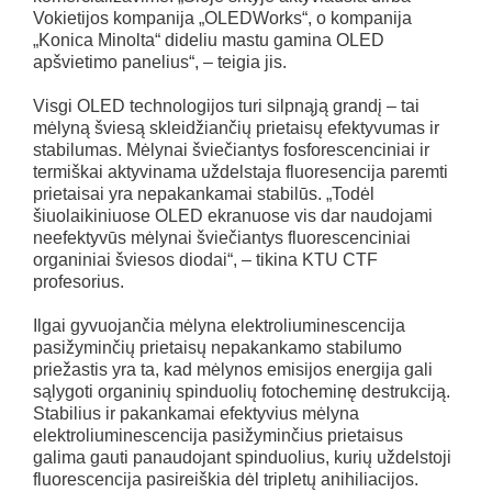
Vokietijos kompanija „OLEDWorks“, o kompanija
„Konica Minolta“ dideliu mastu gamina OLED
apšvietimo panelius“, – teigia jis.
Visgi OLED technologijos turi silpnąją grandį – tai
mėlyną šviesą skleidžiančių prietaisų efektyvumas ir
stabilumas. Mėlynai šviečiantys fosforescenciniai ir
termiškai aktyvinama uždelstaja fluoresencija paremti
prietaisai yra nepakankamai stabilūs. „Todėl
šiuolaikiniuose OLED ekranuose vis dar naudojami
neefektyvūs mėlynai šviečiantys fluorescenciniai
organiniai šviesos diodai“, – tikina KTU CTF
profesorius.
Ilgai gyvuojančia mėlyna elektroliuminescencija
pasižyminčių prietaisų nepakankamo stabilumo
priežastis yra ta, kad mėlynos emisijos energija gali
sąlygoti organinių spinduolių fotocheminę destrukciją.
Stabilius ir pakankamai efektyvius mėlyna
elektroliuminescencija pasižyminčius prietaisus
galima gauti panaudojant spinduolius, kurių uždelstoji
fluorescencija pasireiškia dėl tripletų anihiliacijos.