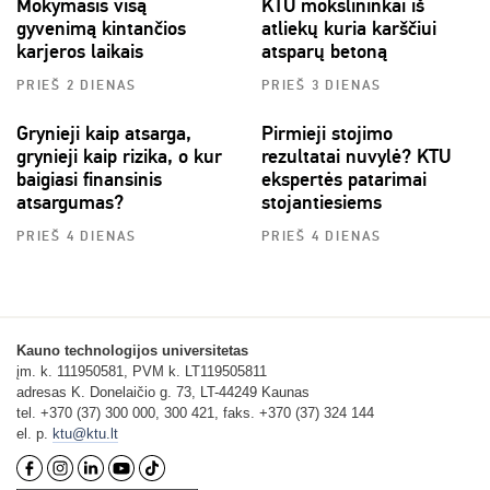
Mokymasis visą
KTU mokslininkai iš
gyvenimą kintančios
atliekų kuria karščiui
karjeros laikais
atsparų betoną
PRIEŠ 2 DIENAS
PRIEŠ 3 DIENAS
Grynieji kaip atsarga,
Pirmieji stojimo
grynieji kaip rizika, o kur
rezultatai nuvylė? KTU
baigiasi finansinis
ekspertės patarimai
atsargumas?
stojantiesiems
PRIEŠ 4 DIENAS
PRIEŠ 4 DIENAS
Kauno technologijos universitetas
įm. k. 111950581, PVM k. LT119505811
adresas K. Donelaičio g. 73, LT-44249 Kaunas
tel. +370 (37) 300 000, 300 421, faks. +370 (37) 324 144
el. p.
ktu@ktu.lt