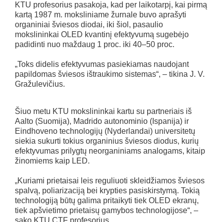
KTU profesorius pasakoja, kad per laikotarpį, kai pirmą
kartą 1987 m. moksliniame žurnale buvo aprašyti
organiniai šviesos diodai, iki šiol, pasaulio
mokslininkai OLED kvantinį efektyvumą sugebėjo
padidinti nuo maždaug 1 proc. iki 40–50 proc.
„Toks didelis efektyvumas pasiekiamas naudojant
papildomas šviesos ištraukimo sistemas“, – tikina J. V.
Gražulevičius.
Šiuo metu KTU mokslininkai kartu su partneriais iš
Aalto (Suomija), Madrido autonominio (Ispanija) ir
Eindhoveno technologijų (Nyderlandai) universitetų
siekia sukurti tokius organinius šviesos diodus, kurių
efektyvumas prilygtų neorganiniams analogams, kitaip
žinomiems kaip LED.
„Kuriami prietaisai leis reguliuoti skleidžiamos šviesos
spalvą, poliarizaciją bei krypties pasiskirstymą. Tokią
technologiją būtų galima pritaikyti tiek OLED ekranų,
tiek apšvietimo prietaisų gamybos technologijose“, –
sako KTU CTF profesorius.