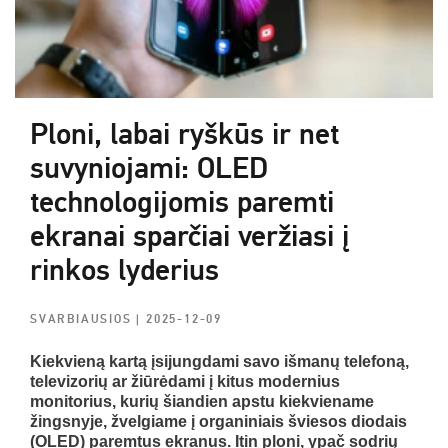
Ploni, labai ryškūs ir net
suvyniojami: OLED
technologijomis paremti
ekranai sparčiai veržiasi į
rinkos lyderius
SVARBIAUSIOS
| 2025-12-09
Kiekvieną kartą įsijungdami savo išmanų telefoną,
televizorių ar žiūrėdami į kitus modernius
monitorius, kurių šiandien apstu kiekviename
žingsnyje, žvelgiame į organiniais šviesos diodais
(OLED) paremtus ekranus. Itin ploni, ypač sodrių