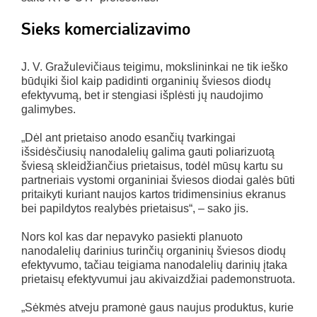
Sieks komercializavimo
J. V. Gražulevičiaus teigimu, mokslininkai ne tik ieško
būdųiki šiol kaip padidinti organinių šviesos diodų
efektyvumą, bet ir stengiasi išplėsti jų naudojimo
galimybes.
„Dėl ant prietaiso anodo esančių tvarkingai
išsidėsčiusių nanodalelių galima gauti poliarizuotą
šviesą skleidžiančius prietaisus, todėl mūsų kartu su
partneriais vystomi organiniai šviesos diodai galės būti
pritaikyti kuriant naujos kartos tridimensinius ekranus
bei papildytos realybės prietaisus“, – sako jis.
Nors kol kas dar nepavyko pasiekti planuoto
nanodalelių darinius turinčių organinių šviesos diodų
efektyvumo, tačiau teigiama nanodalelių darinių įtaka
prietaisų efektyvumui jau akivaizdžiai pademonstruota.
„Sėkmės atveju pramonė gaus naujus produktus, kurie