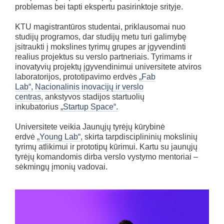
problemas bei tapti ekspertu pasirinktoje srityje.
KTU magistrantūros studentai, priklausomai nuo
studijų programos, dar studijų metu turi galimybę
įsitraukti į mokslines tyrimų grupes ar įgyvendinti
realius projektus su verslo partneriais. Tyrimams ir
inovatyvių projektų įgyvendinimui universitete atviros
laboratorijos, prototipavimo erdvės
„Fab
Lab“,
Nacionalinis inovacijų ir verslo
centras,
ankstyvos stadijos startuolių
inkubatorius
„Startup Space“.
Universitete veikia Jaunųjų tyrėjų kūrybinė
erdvė
„Young Lab“,
skirta tarpdisciplininių mokslinių
tyrimų atlikimui ir prototipų kūrimui. Kartu su jaunųjų
tyrėjų komandomis dirba verslo vystymo mentoriai –
sėkmingų įmonių vadovai.