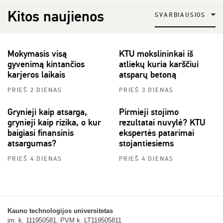
Kitos naujienos
SVARBIAUSIOS
Mokymasis visą
KTU mokslininkai iš
gyvenimą kintančios
atliekų kuria karščiui
karjeros laikais
atsparų betoną
PRIEŠ 2 DIENAS
PRIEŠ 3 DIENAS
Grynieji kaip atsarga,
Pirmieji stojimo
grynieji kaip rizika, o kur
rezultatai nuvylė? KTU
baigiasi finansinis
ekspertės patarimai
atsargumas?
stojantiesiems
PRIEŠ 4 DIENAS
PRIEŠ 4 DIENAS
Kauno technologijos universitetas
įm. k. 111950581, PVM k. LT119505811