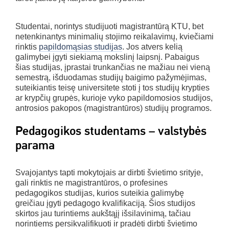
Studentai, norintys studijuoti magistrantūrą KTU, bet
netenkinantys minimalių stojimo reikalavimų, kviečiami
rinktis
papildomąsias studijas
. Jos atvers kelią
galimybei įgyti siekiamą mokslinį laipsnį. Pabaigus
šias studijas, įprastai trunkančias ne mažiau nei vieną
semestrą, išduodamas studijų baigimo pažymėjimas,
suteikiantis teisę universitete stoti į tos studijų krypties
ar krypčių grupės, kurioje vyko papildomosios studijos,
antrosios pakopos (magistrantūros) studijų programos.
Pedagogikos studentams – valstybės
parama
Svajojantys tapti mokytojais ar dirbti švietimo srityje,
gali rinktis ne magistrantūros, o profesines
pedagogikos studijas, kurios suteikia galimybę
greičiau įgyti pedagogo kvalifikaciją. Šios studijos
skirtos jau turintiems aukštąjį išsilavinimą, tačiau
norintiems persikvalifikuoti ir pradėti dirbti švietimo