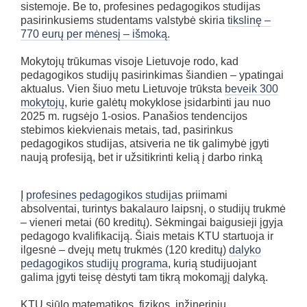
sistemoje. Be to, profesines pedagogikos studijas
pasirinkusiems studentams valstybė skiria
tikslinę –
770 eurų per mėnesį – išmoką.
Mokytojų trūkumas visoje Lietuvoje rodo, kad
pedagogikos studijų pasirinkimas šiandien – ypatingai
aktualus. Vien šiuo metu Lietuvoje trūksta
beveik 300
mokytojų
, kurie galėtų mokyklose įsidarbinti jau nuo
2025 m. rugsėjo 1-osios. Panašios tendencijos
stebimos kiekvienais metais, tad, pasirinkus
pedagogikos studijas, atsiveria ne tik galimybė įgyti
naują profesiją, bet ir užsitikrinti kelią į darbo rinką
Į
profesines pedagogikos studijas
priimami
absolventai, turintys bakalauro laipsnį, o studijų trukmė
– vieneri metai (60 kreditų). Sėkmingai baigusieji įgyja
pedagogo kvalifikaciją. Šiais metais KTU startuoja ir
ilgesnė – dvejų metų trukmės (120 kreditų)
dalyko
pedagogikos studijų programa
, kurią studijuojant
galima įgyti teisę dėstyti tam tikrą mokomąjį dalyką.
KTU siūlo matematikos, fizikos, inžinerinių