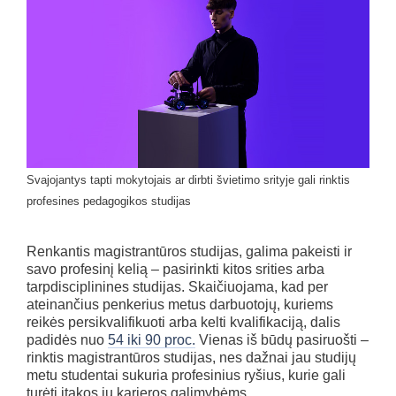
Svajojantys tapti mokytojais ar dirbti švietimo srityje gali rinktis
profesines pedagogikos studijas
Renkantis magistrantūros studijas, galima pakeisti ir
savo profesinį kelią – pasirinkti kitos srities arba
tarpdisciplinines studijas. Skaičiuojama, kad per
ateinančius penkerius metus darbuotojų, kuriems
reikės persikvalifikuoti arba kelti kvalifikaciją, dalis
padidės nuo
54 iki 90 proc.
Vienas iš būdų pasiruošti –
rinktis magistrantūros studijas, nes dažnai jau studijų
metu studentai sukuria profesinius ryšius, kurie gali
turėti įtakos jų karjeros galimybėms.