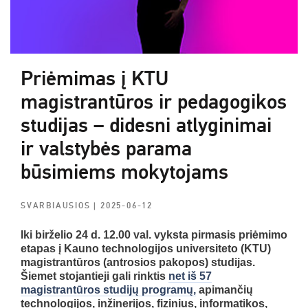
Priėmimas į KTU
magistrantūros ir pedagogikos
studijas – didesni atlyginimai
ir valstybės parama
būsimiems mokytojams
SVARBIAUSIOS
| 2025-06-12
Iki birželio 24 d. 12.00 val. vyksta pirmasis priėmimo
etapas į Kauno technologijos universiteto (KTU)
magistrantūros (antrosios pakopos) studijas.
Šiemet stojantieji gali rinktis
net iš 57
magistrantūros studijų programų,
apimančių
technologijos, inžinerijos, fizinius, informatikos,