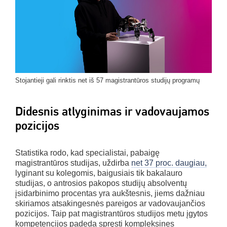
Stojantieji gali rinktis net iš 57 magistrantūros studijų programų
Didesnis atlyginimas ir vadovaujamos
pozicijos
Statistika rodo, kad specialistai, pabaigę
magistrantūros studijas, uždirba
net 37 proc. daugiau,
lyginant su kolegomis, baigusiais tik bakalauro
studijas, o antrosios pakopos studijų absolventų
įsidarbinimo procentas yra aukštesnis, jiems dažniau
skiriamos atsakingesnės pareigos ar vadovaujančios
pozicijos. Taip pat magistrantūros studijos metu įgytos
kompetencijos padeda spręsti kompleksines