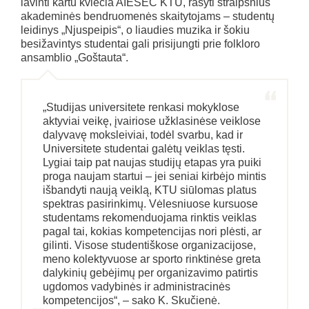
lavinti kartu kviečia AIESEC KTU, rašyti straipsnius
akademinės bendruomenės skaitytojams – studentų
leidinys „Njuspeipis“, o liaudies muzika ir šokiu
besižavintys studentai gali prisijungti prie folkloro
ansamblio „Goštauta“.
„Studijas universitete renkasi mokyklose
aktyviai veikę, įvairiose užklasinėse veiklose
dalyvavę moksleiviai, todėl svarbu, kad ir
Universitete studentai galėtų veiklas tęsti.
Lygiai taip pat naujas studijų etapas yra puiki
proga naujam startui – jei seniai kirbėjo mintis
išbandyti naują veiklą, KTU siūlomas platus
spektras pasirinkimų. Vėlesniuose kursuose
studentams rekomenduojama rinktis veiklas
pagal tai, kokias kompetencijas nori plėsti, ar
gilinti. Visose studentiškose organizacijose,
meno kolektyvuose ar sporto rinktinėse greta
dalykinių gebėjimų per organizavimo patirtis
ugdomos vadybinės ir administracinės
kompetencijos“, – sako K. Skučienė.