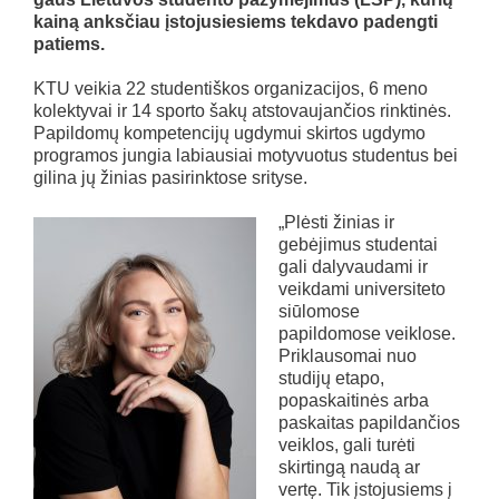
kainą anksčiau įstojusiesiems tekdavo padengti
patiems.
KTU veikia 22 studentiškos organizacijos, 6 meno
kolektyvai ir 14 sporto šakų atstovaujančios rinktinės.
Papildomų kompetencijų ugdymui skirtos ugdymo
programos jungia labiausiai motyvuotus studentus bei
gilina jų žinias pasirinktose srityse.
„Plėsti žinias ir
gebėjimus studentai
gali dalyvaudami ir
veikdami universiteto
siūlomose
papildomose veiklose.
Priklausomai nuo
studijų etapo,
popaskaitinės arba
paskaitas papildančios
veiklos, gali turėti
skirtingą naudą ar
vertę. Tik įstojusiems į