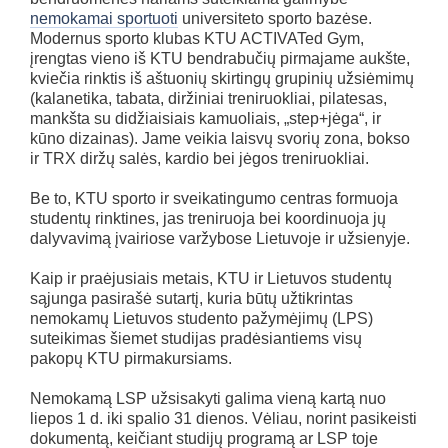
nemokamai sportuoti
universiteto sporto bazėse.
Modernus sporto klubas KTU ACTIVATed Gym,
įrengtas vieno iš KTU bendrabučių pirmajame aukšte,
kviečia rinktis iš aštuonių skirtingų grupinių užsiėmimų
(kalanetika, tabata, diržiniai treniruokliai, pilatesas,
mankšta su didžiaisiais kamuoliais, „step+jėga“, ir
kūno dizainas). Jame veikia laisvų svorių zona, bokso
ir TRX diržų salės, kardio bei jėgos treniruokliai.
Be to, KTU sporto ir sveikatingumo centras formuoja
studentų rinktines, jas treniruoja bei koordinuoja jų
dalyvavimą įvairiose varžybose Lietuvoje ir užsienyje.
Kaip ir praėjusiais metais, KTU ir Lietuvos studentų
sąjunga pasirašė sutartį, kuria būtų užtikrintas
nemokamų Lietuvos studento pažymėjimų (LPS)
suteikimas šiemet studijas pradėsiantiems visų
pakopų KTU pirmakursiams.
Nemokamą LSP užsisakyti galima vieną kartą nuo
liepos 1 d. iki spalio 31 dienos. Vėliau, norint pasikeisti
dokumentą, keičiant studijų programą ar LSP toje