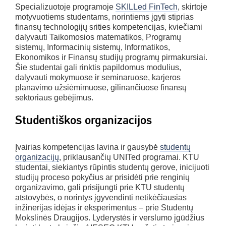
Specializuotoje programoje
SKILLed FinTech
, skirtoje
motyvuotiems studentams, norintiems įgyti stiprias
finansų technologijų srities kompetencijas, kviečiami
dalyvauti Taikomosios matematikos, Programų
sistemų, Informacinių sistemų, Informatikos,
Ekonomikos ir Finansų studijų programų pirmakursiai.
Šie studentai gali rinktis papildomus modulius,
dalyvauti mokymuose ir seminaruose, karjeros
planavimo užsiėmimuose, gilinančiuose finansų
sektoriaus gebėjimus.
Studentiškos organizacijos
Įvairias kompetencijas lavina ir gausybė
studentų
organizacijų
, priklausančių UNITed programai. KTU
studentai, siekiantys rūpintis studentų gerove, inicijuoti
studijų proceso pokyčius ar prisidėti prie renginių
organizavimo, gali prisijungti prie KTU studentų
atstovybės, o norintys įgyvendinti netikėčiausias
inžinerijas idėjas ir eksperimentus – prie Studentų
Mokslinės Draugijos. Lyderystės ir verslumo įgūdžius