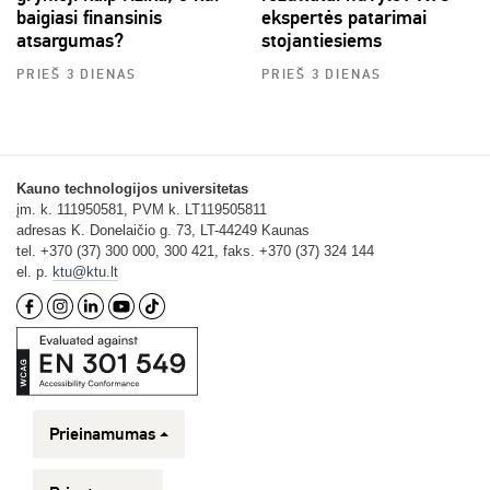
baigiasi finansinis
ekspertės patarimai
atsargumas?
stojantiesiems
PRIEŠ 3 DIENAS
PRIEŠ 3 DIENAS
Kauno technologijos universitetas
įm. k. 111950581, PVM k. LT119505811
adresas K. Donelaičio g. 73, LT-44249 Kaunas
tel. +370 (37) 300 000, 300 421, faks. +370 (37) 324 144
el. p.
ktu@ktu.lt
Prieinamumas