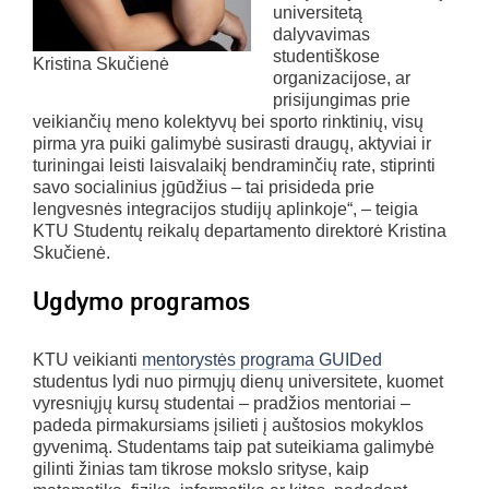
universitetą
dalyvavimas
studentiškose
Kristina Skučienė
organizacijose, ar
prisijungimas prie
veikiančių meno kolektyvų bei sporto rinktinių, visų
pirma yra puiki galimybė susirasti draugų, aktyviai ir
turiningai leisti laisvalaikį bendraminčių rate, stiprinti
savo socialinius įgūdžius – tai prisideda prie
lengvesnės integracijos studijų aplinkoje“, – teigia
KTU Studentų reikalų departamento direktorė Kristina
Skučienė.
Ugdymo programos
KTU veikianti
mentorystės programa GUIDed
studentus lydi nuo pirmųjų dienų universitete, kuomet
vyresniųjų kursų studentai – pradžios mentoriai –
padeda pirmakursiams įsilieti į auštosios mokyklos
gyvenimą. Studentams taip pat suteikiama galimybė
gilinti žinias tam tikrose mokslo srityse, kaip