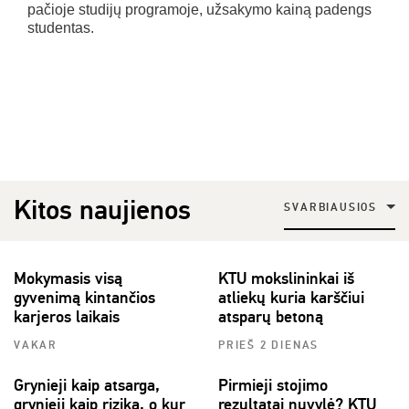
pačioje studijų programoje, užsakymo kainą padengs
studentas.
Kitos naujienos
SVARBIAUSIOS
Mokymasis visą
KTU mokslininkai iš
gyvenimą kintančios
atliekų kuria karščiui
karjeros laikais
atsparų betoną
VAKAR
PRIEŠ 2 DIENAS
Grynieji kaip atsarga,
Pirmieji stojimo
grynieji kaip rizika, o kur
rezultatai nuvylė? KTU