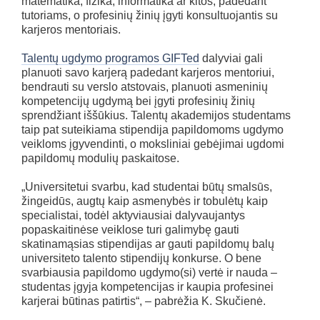
matematika, fizika, informatika ar kitos, padedant
tutoriams, o profesinių žinių įgyti konsultuojantis su
karjeros mentoriais.
Talentų ugdymo programos GIFTed
dalyviai gali
planuoti savo karjerą padedant karjeros mentoriui,
bendrauti su verslo atstovais, planuoti asmeninių
kompetencijų ugdymą bei įgyti profesinių žinių
sprendžiant iššūkius. Talentų akademijos studentams
taip pat suteikiama stipendija papildomoms ugdymo
veikloms įgyvendinti, o moksliniai gebėjimai ugdomi
papildomų modulių paskaitose.
„Universitetui svarbu, kad studentai būtų smalsūs,
žingeidūs, augtų kaip asmenybės ir tobulėtų kaip
specialistai, todėl aktyviausiai dalyvaujantys
popaskaitinėse veiklose turi galimybę gauti
skatinamąsias stipendijas ar gauti papildomų balų
universiteto talento stipendijų konkurse. O bene
svarbiausia papildomo ugdymo(si) vertė ir nauda –
studentas įgyja kompetencijas ir kaupia profesinei
karjerai būtinas patirtis“, – pabrėžia K. Skučienė.