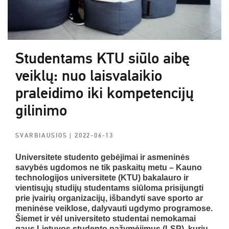
Studentams KTU siūlo aibę
veiklų: nuo laisvalaikio
praleidimo iki kompetencijų
gilinimo
SVARBIAUSIOS
| 2022-06-13
Universitete studento gebėjimai ir asmeninės
savybės ugdomos ne tik paskaitų metu – Kauno
technologijos universitete (KTU) bakalauro ir
vientisųjų studijų studentams siūloma prisijungti
prie įvairių organizacijų, išbandyti save sporto ar
meninėse veiklose, dalyvauti ugdymo programose.
Šiemet ir vėl universiteto studentai nemokamai
gaus Lietuvos studento pažymėjimus (LSP), kurių