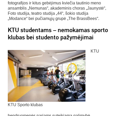
fotografijos ir kitus gebėjimus kviečia tautinio meno
ansamblis „Nemunas“, akademinis choras „Jaunystė“,
Foto studija, teatro studija „44“, šokio studija
„Modance“ bei pučiamųjų grupė „The BrassBees“.
KTU studentams – nemokamas sporto
klubas bei studento pažymėjimai
KTU
KTU Sporto klubas
bendruomenės nariams suteikiama galimybė