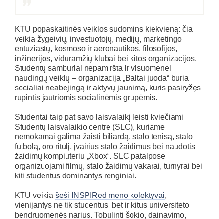
KTU popaskaitinės veiklos sudomins kiekvieną: čia
veikia žygeivių, investuotojų, medijų, marketingo
entuziastų, kosmoso ir aeronautikos, filosofijos,
inžinerijos, viduramžių klubai bei kitos organizacijos.
Studentų sambūriai nepamiršta ir visuomenei
naudingų veiklų – organizacija „Baltai juoda“ buria
socialiai neabejingą ir aktyvų jaunimą, kuris pasiryžęs
rūpintis jautriomis socialinėmis grupėmis.
Studentai taip pat savo laisvalaikį leisti kviečiami
Studentų laisvalaikio centre (SLC), kuriame
nemokamai galima žaisti biliardą, stalo tenisą, stalo
futbolą, oro ritulį, įvairius stalo žaidimus bei naudotis
žaidimų kompiuteriu „Xbox“. SLC patalpose
organizuojami filmų, stalo žaidimų vakarai, turnyrai bei
kiti studentus dominantys renginiai.
KTU veikia
šeši INSPIRed meno kolektyvai
,
vienijantys ne tik studentus, bet ir kitus universiteto
bendruomenės narius. Tobulinti šokio, dainavimo,