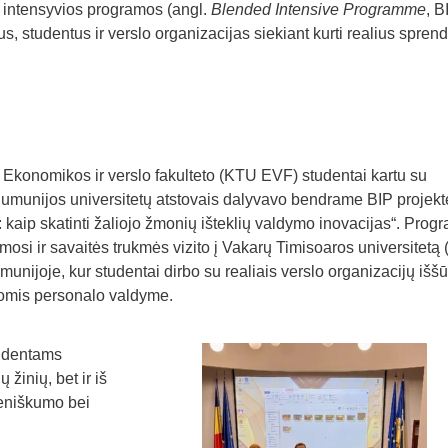
 intensyvios programos (angl.
Blended Intensive Programme
, B
us, studentus ir verslo organizacijas siekiant kurti realius spren
 Ekonomikos ir verslo fakulteto (KTU EVF) studentai kartu su
r Rumunijos universitetų atstovais dalyvavo bendrame BIP projekt
 kaip skatinti žaliojo žmonių išteklių valdymo inovacijas“. Prog
osi ir savaitės trukmės vizito į Vakarų Timisoaros universitetą 
munijoje, kur studentai dirbo su realiais verslo organizacijų iššū
ijomis personalo valdyme.
udentams
 žinių, bet ir iš
eniškumo bei