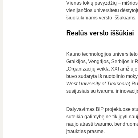
Vienas tokių pavyzdžių – mišrios
vienijančios universitetų dėstytoj
šiuolaikiniams verslo iššūkiams.
Realūs verslo iššūkiai
Kauno technologijos universiteto
Graikijos, Vengrijos, Serbijos i
„Organizacijų veikla XXI amžiuje:
buvo sudaryta iš nuotolinio mokym
West University of Timisoara
) Ru
susijusiais su tvarumu ir inovac
Dalyvavimas BIP projektuose st
suteikia galimybę ne tik įgyti naujų
naujo atrasti tvarumo, bendruom
įtraukties prasmę.