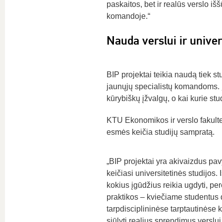
paskaitos, bet ir realūs verslo išš
komandoje.“
Nauda verslui ir unive
BIP projektai teikia naudą tiek st
jaunųjų specialistų komandoms. Įm
kūrybiškų įžvalgų, o kai kurie stu
KTU Ekonomikos ir verslo fakultet
esmės keičia studijų sampratą.
„BIP projektai yra akivaizdus pav
keičiasi universitetinės studijos. I
kokius įgūdžius reikia ugdyti, pe
praktikos – kviečiame studentus d
tarpdisciplininėse tarptautinėse
siūlyti realius sprendimus verslu