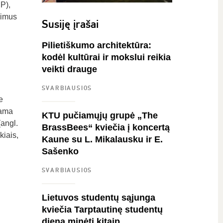
IP),
dimus
Susiję įrašai
Pilietiškumo architektūra:
kodėl kultūrai ir mokslui reikia
veikti drauge
SVARBIAUSIOS
e
rama
KTU pučiamųjų grupė „The
(angl.
BrassBees“ kviečia į koncertą
kiais,
Kaune su L. Mikalausku ir E.
Sašenko
SVARBIAUSIOS
Lietuvos studentų sąjunga
kviečia Tarptautinę studentų
dieną minėti kitaip