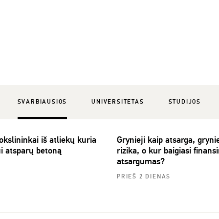
SVARBIAUSIOS
UNIVERSITETAS
STUDIJOS
slininkai iš atliekų kuria
Grynieji kaip atsarga, grynie
ui atsparų betoną
rizika, o kur baigiasi finansi
atsargumas?
PRIEŠ 2 DIENAS