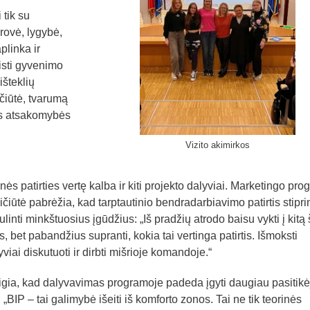
 tik su
erovė, lygybė,
plinka ir
eisti gyvenimo
išteklių
čiūtė, tvarumą
ės atsakomybės
Vizito akimirkos
ės patirties vertę kalba ir kiti projekto dalyviai. Marketingo pr
iūtė pabrėžia, kad tarptautinio bendradarbiavimo patirtis stipri
inti minkštuosius įgūdžius: „Iš pradžių atrodo baisu vykti į kitą š
 bet pabandžius supranti, kokia tai vertinga patirtis. Išmoksti
yviai diskutuoti ir dirbti mišrioje komandoje.“
igia, kad dalyvavimas programoje padeda įgyti daugiau pasitik
: „BIP – tai galimybė išeiti iš komforto zonos. Tai ne tik teorinės