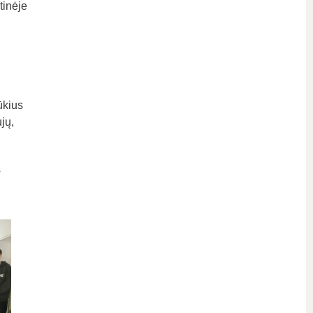
tinėje
ūkius
jų,
š