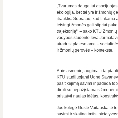
„Tvarumas daugeliui asocijuojasi
ekologija, bet tai yra ir žmonių g
įtrauktis. Supratau, kad tinkama a
teisingi žmonės gali stipriai pak
trajektoriją“, – sako KTU Žmonių 
vadybos studentė Ieva Jarmalavi
atradusi platesniame – socialin
ir žmonių gerovės – kontekste.
Apie asmeninį augimą ir tarptautin
KTU studijuojanti Ugnė Savanevič
pasitikėjimą savimi ir padeda tobul
dirbti su nepažįstamais žmonėmis,
pristatyti naujas idėjas, konstrukt
Jos kolegė Gustė Vaitauskaitė te
savimi ir skatina imtis iniciatyvos