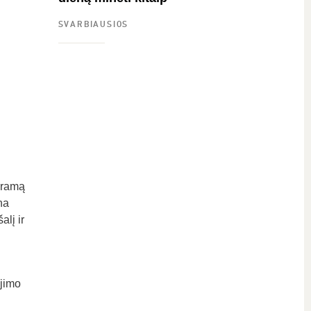
SVARBIAUSIOS
ogramą
na
alį ir
ėjimo