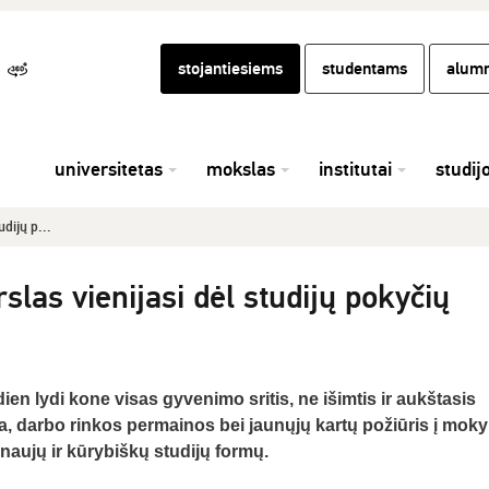
stojantiesiems
studentams
alumn
universitetas
mokslas
institutai
studij
udijų p...
rslas vienijasi dėl studijų pokyčių
ien lydi kone visas gyvenimo sritis, ne išimtis ir aukštasis
, darbo rinkos permainos bei jaunųjų kartų požiūris į mok
 naujų ir kūrybiškų studijų formų.