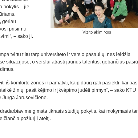
pokytis – jie
ūriams,
, geriau
osi prisiimti
Vizito akimirkos
imi“, – sako ji.
a tvirtu tiltu tarp universiteto ir verslo pasaulių, nes leidžia
e situacijose, o verslui atrasti jaunus talentus, gebančius pasiūl
ndimus.
i iš komforto zonos ir pamatyti, kaip daug gali pasiekti, kai pasi
uteikė žinių, pasitikėjimo ir įkvėpimo judėti pirmyn“, – sako KTU
ė Jurga Jarusevičienė.
ndradarbiavime gimsta tikrasis studijų pokytis, kai mokymasis t
ičiančia požiūrį į ateitį.