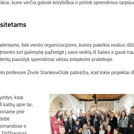
ūkiai, kurie verčia galvoti kūrybiškai ir priimti sprendimus tarptau
rsitetams
udentams, tiek verslo organizacijoms, kurios pateikia realius išš
onės turi galimybę pažvelgti į savo veiklą iš šalies ir gauti nau
dentų pasiūlyti sprendimai vėliau pritaikomi praktikoje.
o profesorė Živilė Stankevičiūtė pabrėžia, kad tokie projektai i
yzdys, kaip
š kalbų apie tai,
reiname prie
irbti
 komandose ir
i. Didžiausias