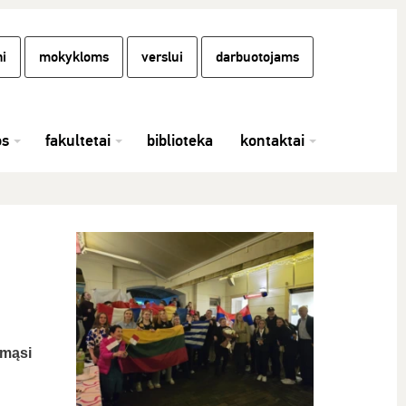
i
mokykloms
verslui
darbuotojams
os
fakultetai
biblioteka
kontaktai
ymąsi