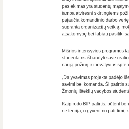
pasiekimas yra studentų mąstymo 
tampa atviresni skirtingiems poži
pajaučia komandinio darbo vertę
supranta organizacijų veiklą, mok
atsakomybę bei labiau pasitiki sav
Mišrios intensyvios programos tamp
studentams išbandyti save realios
naują požiūrį ir inovatyvius spre
„Dalyvavimas projekte padėjo išeit
savimi bei komanda. Ši patirtis s
Žmonių išteklių vadybos student
Kaip rodo BIP patirtis, būtent be
ne teorija, o gyvenimo patirtimi, ke