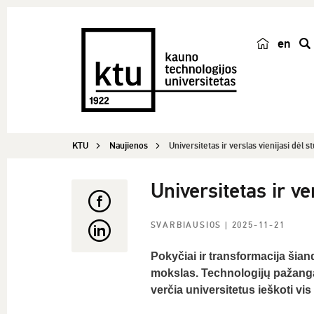
en
p
a
i
e
š
KTU
Naujienos
Universitetas ir verslas vienijasi dėl st
k
a
Universitetas ir ve
SVARBIAUSIOS
| 2025-11-21
Pokyčiai ir transformacija šiand
mokslas. Technologijų pažanga
verčia universitetus ieškoti vis