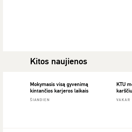
Kitos naujienos
Mokymasis visą gyvenimą
KTU mok
kintančios karjeros laikais
karšči
ŠIANDIEN
VAKAR