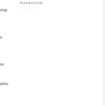
SVARBIAUSIOS
kingi
mo
bos
delis,