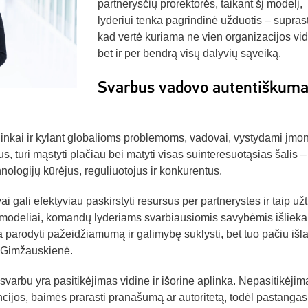
partnerysčių prorektorės, taikant šį modelį,
lyderiui tenka pagrindinė užduotis – suprast
kad vertė kuriama ne vien organizacijos vid
bet ir per bendrą visų dalyvių sąveiką.
Svarbus vadovo autentiškum
linkai ir kylant globalioms problemoms, vadovai, vystydami įmo
s, turi mąstyti plačiau bei matyti visas suinteresuotąsias šalis –
chnologijų kūrėjus, reguliuotojus ir konkurentus.
gali efektyviau paskirstyti resursus per partnerystes ir taip užti
 modeliai, komandų lyderiams svarbiausiomis savybėmis išlieka
 parodyti pažeidžiamumą ir galimybę suklysti, bet tuo pačiu išla
E. Gimžauskienė.
varbu yra pasitikėjimas vidine ir išorine aplinka. Nepasitikėjim
encijos, baimės prarasti pranašumą ar autoritetą, todėl pastangas