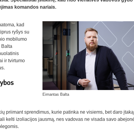
kėjimas komandos nariais.
atoma, kad
iprus ryšys su
inio mobilumo
 Balta
uolatinis
 ir tvirtumo
us.
dybos
Eimantas Balta
ų priimant sprendimus, kurie patinka ne visiems, bet daro įtaką
 gali kelti izoliacijos jausmą, nes vadovas ne visada savo abejon
olegomis.