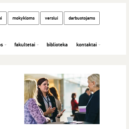
i
mokykloms
verslui
darbuotojams
os
fakultetai
biblioteka
kontaktai