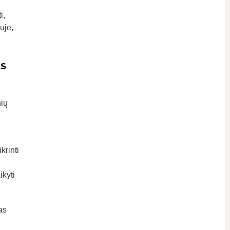
i,
uje,
as
nių
krinti
ikyti
as