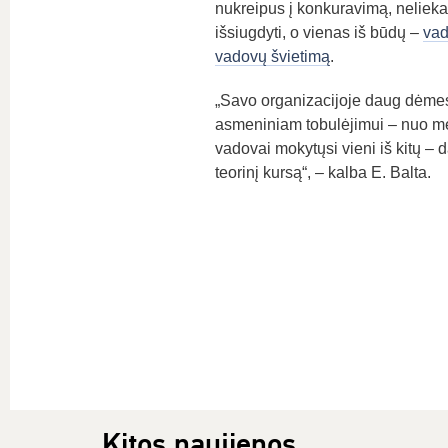
nukreipus į konkuravimą, nelieka 
išsiugdyti, o vienas iš būdų –
vad
vadovų švietimą
.
„Savo organizacijoje daug dėmesi
asmeniniam tobulėjimui – nuo m
vadovai mokytųsi vieni iš kitų – d
teorinį kursą“, – kalba E. Balta.
Kitos naujienos