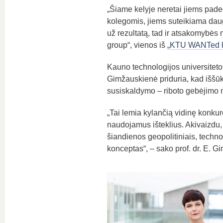
„Šiame kelyje neretai jiems pade
kolegomis, jiems suteikiama daugia
už rezultatą, tad ir atsakomybės n
group“, vienos iš
„KTU WANTed ka
Kauno technologijos universiteto 
Gimžauskienė priduria, kad iššūki
susiskaldymo – riboto gebėjimo m
„Tai lemia kylančią vidinę konku
naudojamus išteklius. Akivaizdu,
šiandienos geopolitiniais, technol
konceptas“, – sako prof. dr. E. G