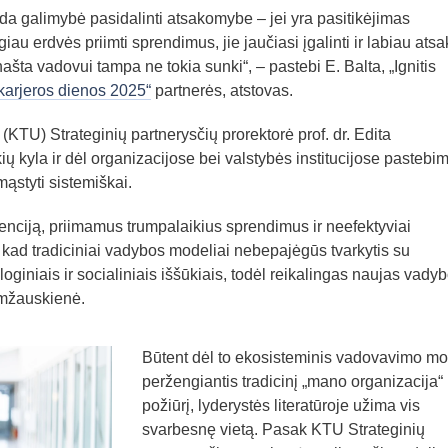
da galimybė pasidalinti atsakomybe – jei yra pasitikėjimas
u erdvės priimti sprendimus, jie jaučiasi įgalinti ir labiau atsa
ašta vadovui tampa ne tokia sunki“, – pastebi E. Balta, „Ignitis
rjeros dienos 2025“
partnerės, atstovas.
(KTU) Strateginių partnerysčių prorektorė prof. dr. Edita
ų kyla ir dėl organizacijose bei valstybės institucijose pastebi
ąstyti sistemiškai.
renciją, priimamus trumpalaikius sprendimus ir neefektyviai
 kad tradiciniai vadybos modeliai nebepajėgūs tvarkytis su
oginiais ir socialiniais iššūkiais, todėl reikalingas naujas vady
imžauskienė.
Būtent dėl to ekosisteminis vadovavimo mo
peržengiantis tradicinį „mano organizacija“
požiūrį, lyderystės literatūroje užima vis
svarbesnę vietą. Pasak KTU Strateginių