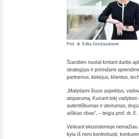
Prof. dr. Edita Gimžauskienė
Šiandien nuolat kintant darbo ap
strategijas ir priimdami sprendimu
partnerius, tiekėjus, klientus, te
„Matydami šiuos aspektus, vadovai 
atsparumą. Kuriant tokį vadybos
autentiškumas ir atvirumas, drąsa
aiškias ribas“, – teigia prof. dr. 
Veikiant ekosistemoje nemažiau s
kyla iš noro kontroliuoti, konkur