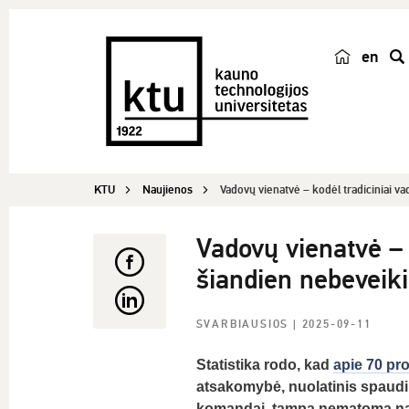
en
p
a
i
e
š
KTU
Naujienos
Vadovų vienatvė – kodėl tradiciniai v
k
a
Vadovų vienatvė – 
šiandien nebeveik
SVARBIAUSIOS
| 2025-09-11
Statistika rodo, kad
apie 70 pro
atsakomybė, nuolatinis spaudim
komandai, tampa nematoma našt