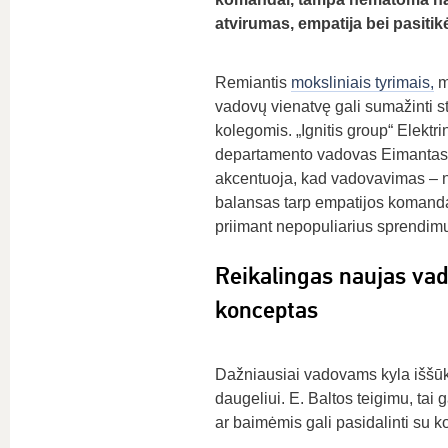
atvirumas, empatija bei pasiti
Remiantis
moksliniais tyrimais,
m
vadovų vienatvę gali sumažinti st
kolegomis. „Ignitis group“ Elektr
departamento vadovas Eimantas
akcentuoja, kad vadovavimas – n
balansas tarp empatijos komandai
priimant nepopuliarius sprendim
Reikalingas naujas va
konceptas
Dažniausiai vadovams kyla iššūki
daugeliui. E. Baltos teigimu, tai
ar baimėmis gali pasidalinti su k