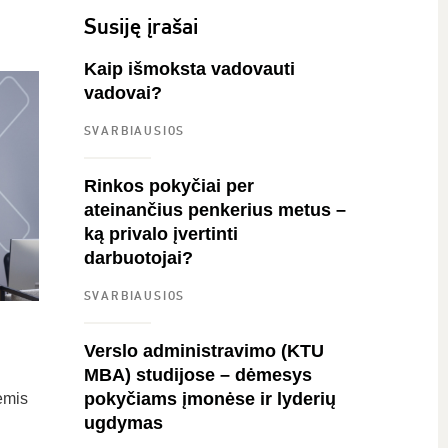
Susiję įrašai
Kaip išmoksta vadovauti
vadovai?
SVARBIAUSIOS
Rinkos pokyčiai per
ateinančius penkerius metus –
ką privalo įvertinti
darbuotojai?
SVARBIAUSIOS
Verslo administravimo (KTU
MBA) studijose – dėmesys
pokyčiams įmonėse ir lyderių
ėmis
ugdymas