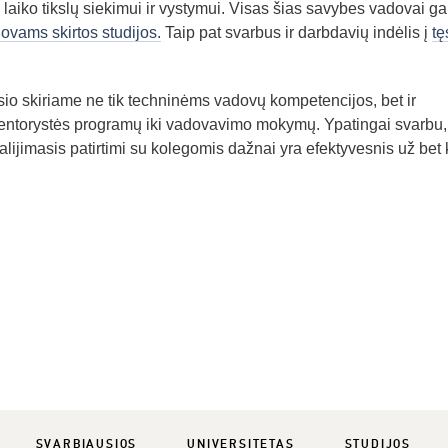
laiko tikslų siekimui ir vystymui. Visas šias savybes vadovai gal
ovams skirtos studijos.
Taip pat svarbus ir darbdavių indėlis į
tę
o skiriame ne tik techninėms vadovų kompetencijos, bet ir
entorystės programų iki vadovavimo mokymų. Ypatingai svarbu,
alijimasis patirtimi su kolegomis dažnai yra efektyvesnis už bet 
SVARBIAUSIOS
UNIVERSITETAS
STUDIJOS