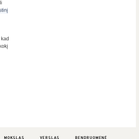
i
stinį
 kad
kokį
MOKSLAS
VERSLAS
BENDRUOMENĖ