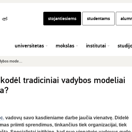
stojantiesiems
studentams
alumn
universitetas
mokslas
institutai
studij
adybos mode...
kodėl tradiciniai vadybos modeliai
ia?
c.
vadovų savo kasdieniame darbe jaučia vienatvę. Didelė
as priimti sprendimus, tinkančius tiek organizacijai, tiek
a. Specialistai įsitikinę, kad nuo vienatvės vadovus gydo