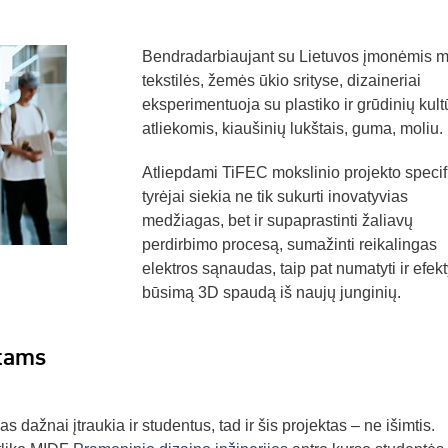
Bendradarbiaujant su Lietuvos įmonėmis m
tekstilės, žemės ūkio srityse, dizaineriai
eksperimentuoja su plastiko ir grūdinių kult
atliekomis, kiaušinių lukštais, guma, moliu.
Atliepdami TiFEC mokslinio projekto specif
tyrėjai siekia ne tik sukurti inovatyvias
medžiagas, bet ir supaprastinti žaliavų
perdirbimo procesą, sumažinti reikalingas
elektros sąnaudas, taip pat numatyti ir efek
būsimą 3D spaudą iš naujų junginių.
ntams
as dažnai įtraukia ir studentus, tad ir šis projektas – ne išimtis.