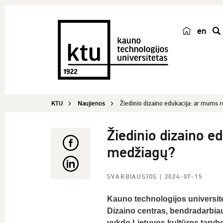
en
p
a
i
e
š
KTU
Naujienos
Žiedinio dizaino edukacija: ar mums re
k
a
Žiedinio dizaino e
medžiagų?
SVARBIAUSIOS
| 2024-07-15
Kauno technologijos universite
Dizaino centras, bendradarbiau
vykdo Lietuvos kultūros tarybo