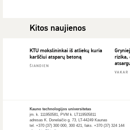
Kitos naujienos
KTU mokslininkai iš atliekų kuria
Gryniej
karščiui atsparų betoną
rizika,
atsarg
ŠIANDIEN
VAKAR
Kauno technologijos universitetas
įm. k. 111950581, PVM k. LT119505811
adresas K. Donelaičio g. 73, LT-44249 Kaunas
tel. +370 (37) 300 000, 300 421, faks. +370 (37) 324 144