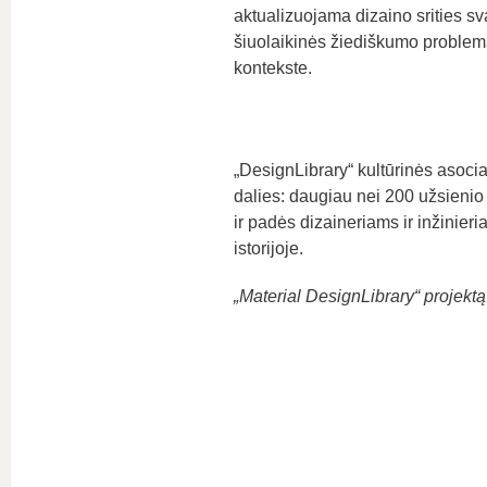
aktualizuojama dizaino srities s
šiuolaikinės žiediškumo problem
kontekste.
„DesignLibrary“ kultūrinės asocia
dalies: daugiau nei 200 užsienio
ir padės dizaineriams ir inžinie
istorijoje.
„Material DesignLibrary“ projektą