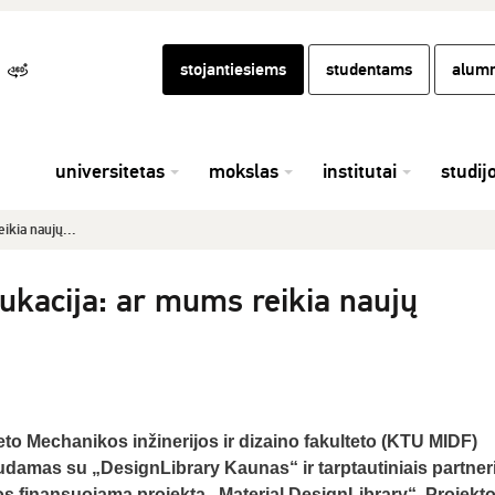
stojantiesiems
studentams
alumn
universitetas
mokslas
institutai
studij
ikia naujų...
dukacija: ar mums reikia naujų
to Mechanikos inžinerijos ir dizaino fakulteto (KTU MIDF)
damas su „DesignLibrary Kaunas“ ir tarptautiniais partneri
s finansuojamą projektą „Material DesignLibrary“. Projekt