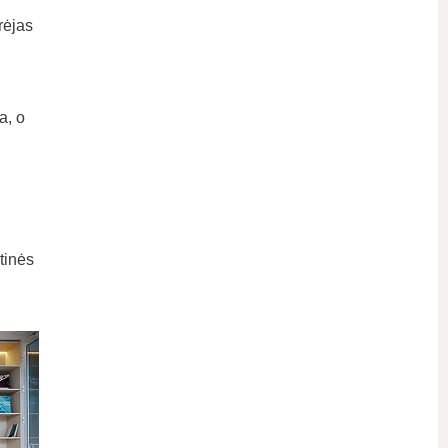
rėjas
a, o
tinės