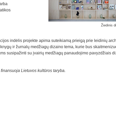
varba
atikos
Žiedinis d
cijos indėlis projekte apima suteikiamą prieigą prie leidinių arc
 knygų ir žurnalų medžiagų dizaino tema, kurie bus skaitmenizu
riams susipažinti su įvairių medžiagų panaudojimo pavyzdžiais d
 finansuoja Lietuvos kultūros taryba.