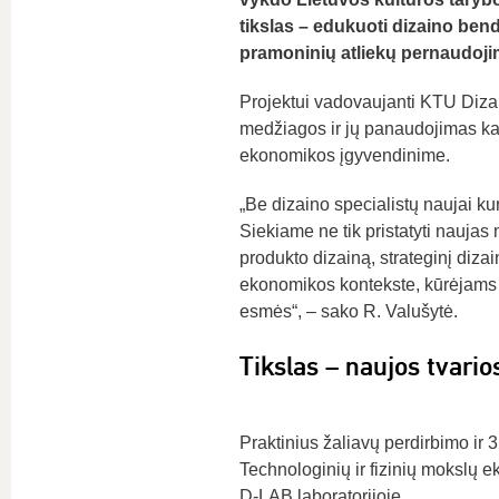
tikslas – edukuoti dizaino ben
pramoninių atliekų pernaudoji
Projektui vadovaujanti KTU Dizai
medžiagos ir jų panaudojimas kas
ekonomikos įgyvendinime.
„Be dizaino specialistų naujai ku
Siekiame ne tik pristatyti naujas 
produkto dizainą, strateginį diza
ekonomikos kontekste, kūrėjams i
esmės“, – sako R. Valušytė.
Tikslas – naujos tvari
Praktinius žaliavų perdirbimo ir
Technologinių ir fizinių mokslų ek
D-LAB laboratorijoje.