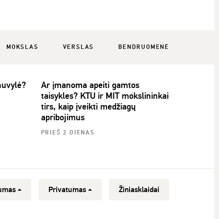
MOKSLAS
VERSLAS
BENDRUOMENĖ
 nuvylė?
Ar įmanoma apeiti gamtos
taisykles? KTU ir MIT mokslininkai
tirs, kaip įveikti medžiagų
apribojimus
PRIEŠ 2 DIENAS
umas
Privatumas
Žiniasklaidai