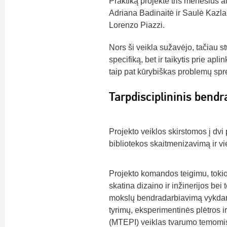
Praktiką projekte tris mėnesius 
Adriana Badinaitė ir Saulė Kazla
Lorenzo Piazzi.
Nors ši veikla sužavėjo, tačiau st
specifiką, bet ir taikytis prie ap
taip pat kūrybiškas problemų spr
Tarpdisciplininis bend
Projekto veiklos skirstomos į dvi
bibliotekos skaitmenizavimą ir v
Projekto komandos teigimu, tokio
skatina dizaino ir inžinerijos bei
mokslų bendradarbiavimą vykdan
tyrimų, eksperimentinės plėtros ir
(MTEPI) veiklas tvarumo temomi