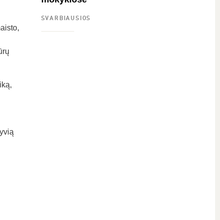
SVARBIAUSIOS
aisto,
ūrų
iką,
tyvią