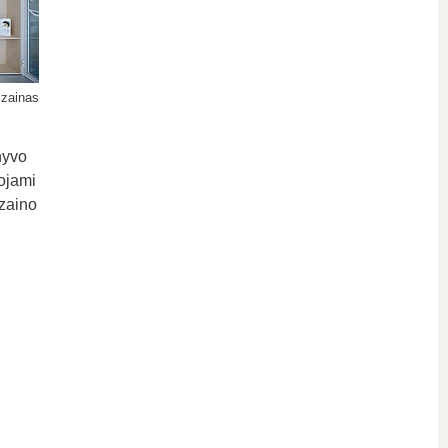
izainas
hyvo
ojami
izaino