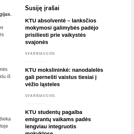
Susiję įrašai
ijas.
KTU absolventė – lanksčios
os
mokymosi galimybės padėjo
ės
prisiliesti prie vaikystės
svajonės
SVARBIAUSIOS
inės
KTU mokslininkė: nanodalelės
lu iš
gali pernešti vaistus tiesiai į
vėžio ląsteles
SVARBIAUSIOS
KTU studentų pagalba
lieka
emigrantų vaikams padės
toje
lengviau integruotis
mokyklose