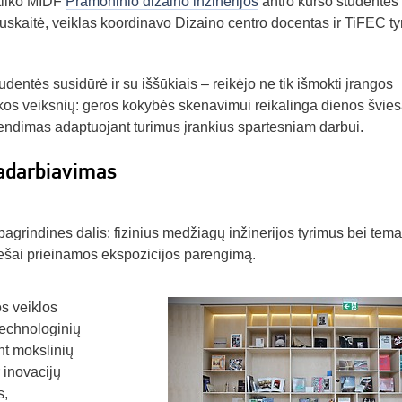
atliko MIDF
Pramoninio dizaino inžinerijos
antro kurso studentės
uskaitė, veiklas koordinavo Dizaino centro docentas ir TiFEC ty
udentės susidūrė ir su iššūkiais – reikėjo ne tik išmokti įrangos
linkos veiksnių: geros kokybės skenavimui reikalinga dienos švies
endimas adaptuojant turimus įrankius spartesniam darbui.
radarbiavimas
 pagrindines dalis: fizinius medžiagų inžinerijos tyrimus bei tema
iešai prieinamos ekspozicijos parengimą.
s veiklos
 technologinių
t mokslinių
 inovacijų
s,