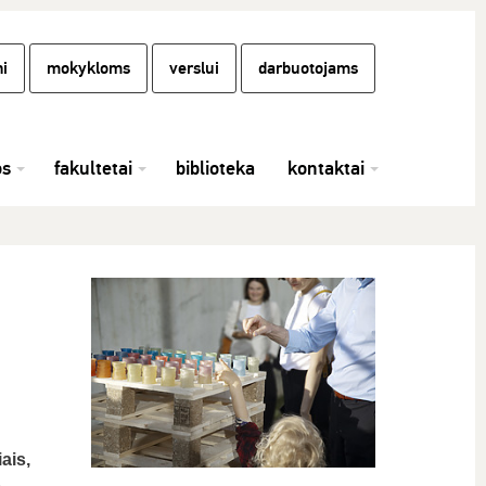
i
mokykloms
verslui
darbuotojams
os
fakultetai
biblioteka
kontaktai
ais,
o