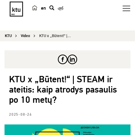
en
p
a
i
KTU
Video
KTU x „Būtent!“ | STEAM ir ateitis: kaip atrodys...
e
š
k
a
KTU x „Būtent!“ | STEAM ir
ateitis: kaip atrodys pasaulis
po 10 metų?
2025-08-26