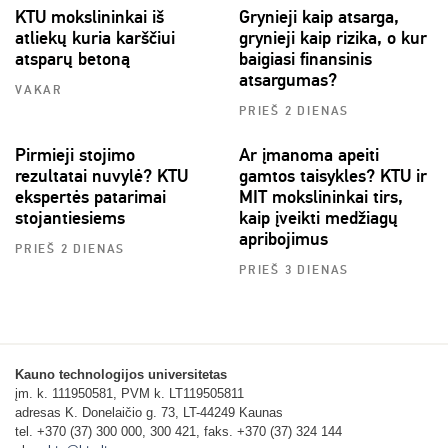
KTU mokslininkai iš
Grynieji kaip atsarga,
atliekų kuria karščiui
grynieji kaip rizika, o kur
atsparų betoną
baigiasi finansinis
atsargumas?
VAKAR
PRIEŠ 2 DIENAS
Pirmieji stojimo
Ar įmanoma apeiti
rezultatai nuvylė? KTU
gamtos taisykles? KTU ir
ekspertės patarimai
MIT mokslininkai tirs,
stojantiesiems
kaip įveikti medžiagų
apribojimus
PRIEŠ 2 DIENAS
PRIEŠ 3 DIENAS
Kauno technologijos universitetas
įm. k. 111950581, PVM k. LT119505811
adresas K. Donelaičio g. 73, LT-44249 Kaunas
tel. +370 (37) 300 000, 300 421, faks. +370 (37) 324 144