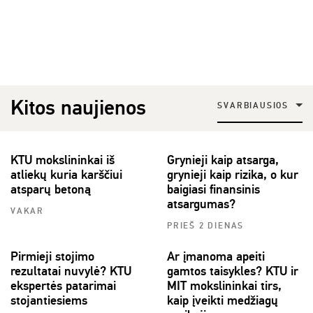
Kitos naujienos
SVARBIAUSIOS
KTU mokslininkai iš
Grynieji kaip atsarga,
atliekų kuria karščiui
grynieji kaip rizika, o kur
atsparų betoną
baigiasi finansinis
atsargumas?
VAKAR
PRIEŠ 2 DIENAS
Pirmieji stojimo
Ar įmanoma apeiti
rezultatai nuvylė? KTU
gamtos taisykles? KTU ir
ekspertės patarimai
MIT mokslininkai tirs,
stojantiesiems
kaip įveikti medžiagų