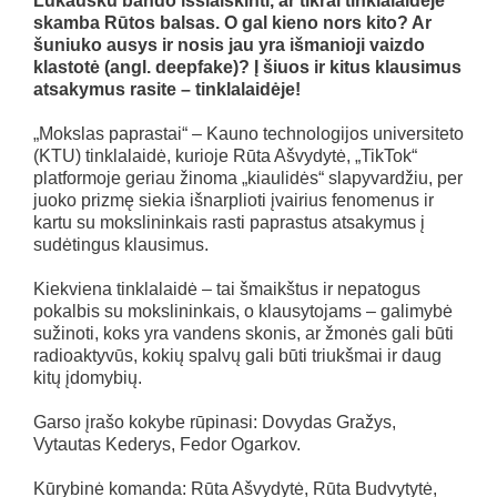
Lukausku bando išsiaiškinti, ar tikrai tinklalaidėje
skamba Rūtos balsas. O gal kieno nors kito? Ar
šuniuko ausys ir nosis jau yra išmanioji vaizdo
klastotė (angl. deepfake)? Į šiuos ir kitus klausimus
atsakymus rasite – tinklalaidėje!
„Mokslas paprastai“ – Kauno technologijos universiteto
(KTU) tinklalaidė, kurioje Rūta Ašvydytė, „TikTok“
platformoje geriau žinoma „kiaulidės“ slapyvardžiu, per
juoko prizmę siekia išnarplioti įvairius fenomenus ir
kartu su mokslininkais rasti paprastus atsakymus į
sudėtingus klausimus.
Kiekviena tinklalaidė – tai šmaikštus ir nepatogus
pokalbis su mokslininkais, o klausytojams – galimybė
sužinoti, koks yra vandens skonis, ar žmonės gali būti
radioaktyvūs, kokių spalvų gali būti triukšmai ir daug
kitų įdomybių.
Garso įrašo kokybe rūpinasi: Dovydas Gražys,
Vytautas Kederys, Fedor Ogarkov.
Kūrybinė komanda: Rūta Ašvydytė, Rūta Budvytytė,