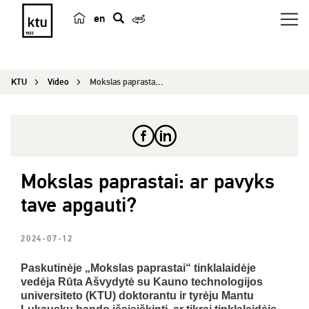
en
p
a
i
KTU
Video
Mokslas paprastai: ar pavyks tave apgauti?
e
š
k
a
Mokslas paprastai: ar pavyks
tave apgauti?
2024-07-12
Paskutinėje „Mokslas paprastai“ tinklalaidėje
vedėja Rūta Ašvydytė su Kauno technologijos
universiteto (KTU) doktorantu ir tyrėju Mantu