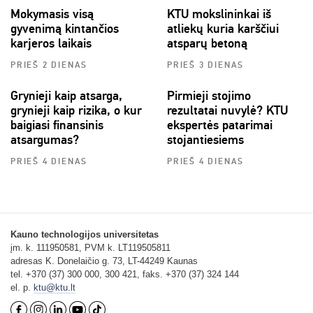
Mokymasis visą
KTU mokslininkai iš
gyvenimą kintančios
atliekų kuria karščiui
karjeros laikais
atsparų betoną
PRIEŠ 2 DIENAS
PRIEŠ 3 DIENAS
Grynieji kaip atsarga,
Pirmieji stojimo
grynieji kaip rizika, o kur
rezultatai nuvylė? KTU
baigiasi finansinis
ekspertės patarimai
atsargumas?
stojantiesiems
PRIEŠ 4 DIENAS
PRIEŠ 4 DIENAS
Kauno technologijos universitetas
įm. k. 111950581, PVM k. LT119505811
adresas K. Donelaičio g. 73, LT-44249 Kaunas
tel. +370 (37) 300 000, 300 421, faks. +370 (37) 324 144
el. p.
ktu@ktu.lt