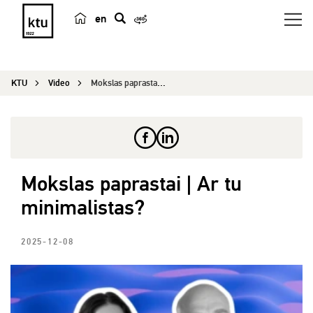
en
p
a
i
KTU
Video
Mokslas paprastai | Ar tu minimalistas?
e
š
k
a
Mokslas paprastai | Ar tu
minimalistas?
2025-12-08