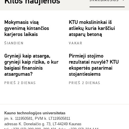
Kitos naujienos
SVARBIAUSIOS
Mokymasis visą
KTU mokslininkai iš
gyvenimą kintančios
atliekų kuria karščiui
karjeros laikais
atsparų betoną
ŠIANDIEN
VAKAR
Grynieji kaip atsarga,
Pirmieji stojimo
grynieji kaip rizika, o kur
rezultatai nuvylė? KTU
baigiasi finansinis
ekspertės patarimai
atsargumas?
stojantiesiems
PRIEŠ 2 DIENAS
PRIEŠ 2 DIENAS
Kauno technologijos universitetas
įm. k. 111950581, PVM k. LT119505811
adresas K. Donelaičio g. 73, LT-44249 Kaunas