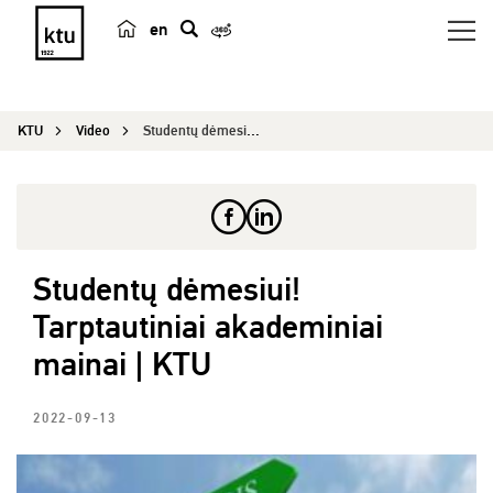
en
p
a
i
KTU
Video
Studentų dėmesiui! Tarptautiniai akademiniai mai...
e
š
k
a
Studentų dėmesiui!
Tarptautiniai akademiniai
mainai | KTU
2022-09-13