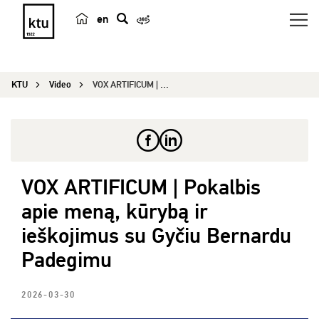
en
p
a
i
KTU
Video
VOX ARTIFICUM | Pokalbis apie meną, kūrybą ir ie...
e
š
k
a
VOX ARTIFICUM | Pokalbis
apie meną, kūrybą ir
ieškojimus su Gyčiu Bernardu
Padegimu
2026-03-30