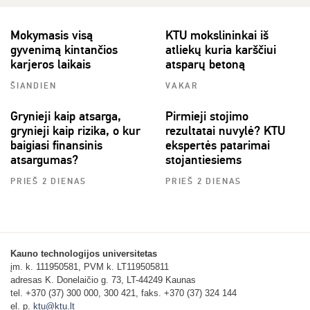
Mokymasis visą
KTU mokslininkai iš
gyvenimą kintančios
atliekų kuria karščiui
karjeros laikais
atsparų betoną
ŠIANDIEN
VAKAR
Grynieji kaip atsarga,
Pirmieji stojimo
grynieji kaip rizika, o kur
rezultatai nuvylė? KTU
baigiasi finansinis
ekspertės patarimai
atsargumas?
stojantiesiems
PRIEŠ 2 DIENAS
PRIEŠ 2 DIENAS
Kauno technologijos universitetas
įm. k. 111950581, PVM k. LT119505811
adresas K. Donelaičio g. 73, LT-44249 Kaunas
tel. +370 (37) 300 000, 300 421, faks. +370 (37) 324 144
el. p.
ktu@ktu.lt