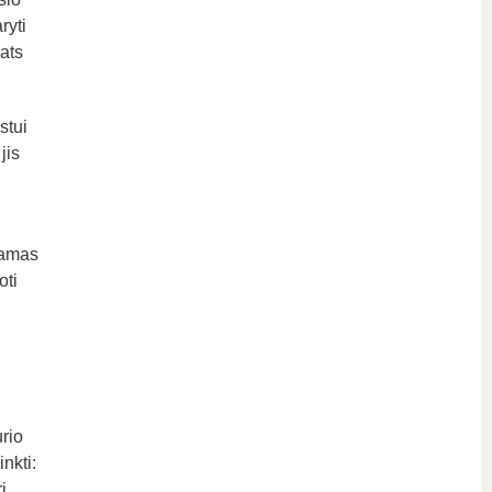
ryti
ats
stui
jis
čiamas
oti
rio
nkti:
i