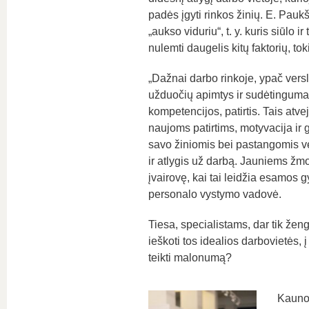
padės įgyti rinkos žinių. E. Paukšt
„aukso viduriu“, t. y. kuris siūlo 
nulemti daugelis kitų faktorių, t
„Dažnai darbo rinkoje, ypač vers
užduočių apimtys ir sudėtingumas,
kompetencijos, patirtis. Tais atve
naujoms patirtims, motyvacija ir
savo žiniomis bei pastangomis vert
ir atlygis už darbą. Jauniems žmo
įvairovę, kai tai leidžia esamos 
personalo vystymo vadovė.
Tiesa, specialistams, dar tik že
ieškoti tos idealios darbovietės, į
teikti malonumą?
Kauno 