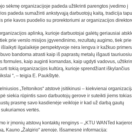
jo sėkmę organizacijoje padeda užtikrinti parengtos įvedimo į
ios padeda sumažinti ankstyvąją darbuotojų kaitą, tradicija tapu
 prie kavos puodelio su prorektoriumi ar organizacijos direktor
rganizacijos aplinką, kurioje darbuotojai galėtų geriausiai atskle
tiek prie verslo misijos įgyvendinimo, rezultatų augimo, tiek pri
 išlaikyti ilgalaikėje perspektyvoje nėra lengva ir kažkuo primen
buvo bandoma atrasti kaip iš paprastų metalų išgauti tauriuosiu
 formules, kaip auginti komandas, kaip ugdyti vadovus, užtikrin
rti tokią organizacijos kultūrą, kurioje sprendžiant iškylančius
kslai “, – teigia E. Paukštytė.
lniusios „Teltonikos“ atstovė įsitikinusi – kiekvienai organizacij
 siekia rūpintis savo darbuotojų gerove ir suteikti jiems tokias
austų prasmę savo kasdienėje veikloje ir kad už darbą gautų
o sukuriamos vertės.
imo ir įmonių atstovų kontaktų renginys – „KTU WANTed karjero
ną, Kauno „Žalgirio“ arenoje. Išsamesnė informacija: