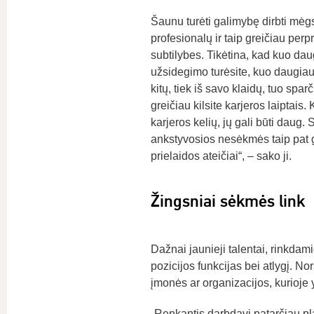
Šaunu turėti galimybę dirbti mėgs
profesionalų ir taip greičiau perp
subtilybes. Tikėtina, kad kuo dau
užsidegimo turėsite, kuo daugiau 
kitų, tiek iš savo klaidų, tuo spar
greičiau kilsite karjeros laiptais. K
karjeros kelių, jų gali būti daug.
ankstyvosios nesėkmės taip pat g
prielaidos ateičiai“, – sako ji.
Žingsniai sėkmės link
Dažnai jaunieji talentai, rinkdam
pozicijos funkcijas bei atlygį. No
įmonės ar organizacijos, kurioje y
„Renkantis darbdavį patarčiau pla