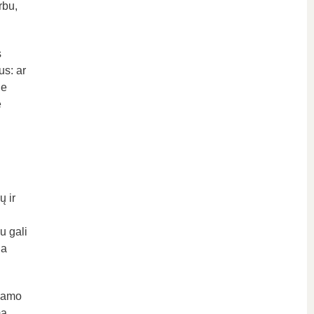
rbu,
s
us: ar
je
ę
i
ų ir
u gali
na
 namo
ą,