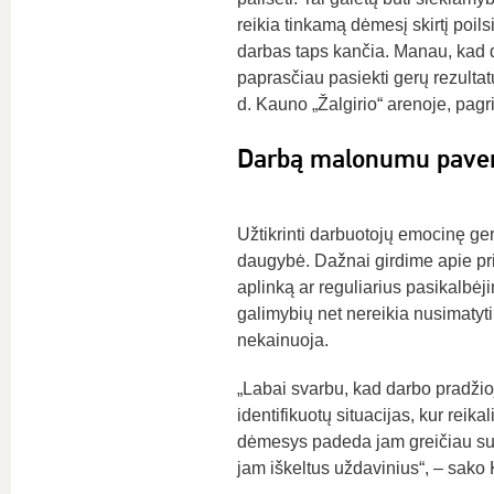
reikia tinkamą dėmesį skirtį poil
darbas taps kančia. Manau, kad d
paprasčiau pasiekti gerų rezultatų
d. Kauno „Žalgirio“ arenoje, pagri
Darbą malonumu paverči
Užtikrinti darbuotojų emocinę ge
daugybė. Dažnai girdime apie pr
aplinką ar reguliarius pasikalbė
galimybių net nereikia nusimatyti
nekainuoja.
„Labai svarbu, kad darbo pradžioj
identifikuotų situacijas, kur reik
dėmesys padeda jam greičiau susivo
jam iškeltus uždavinius“, – sako