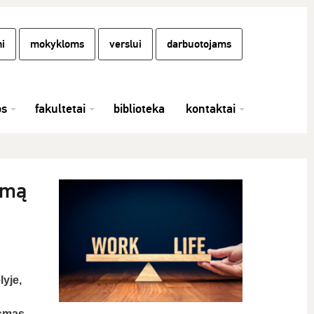
i
mokykloms
verslui
darbuotojams
os
fakultetai
biblioteka
kontaktai
amą
yje,
smas,