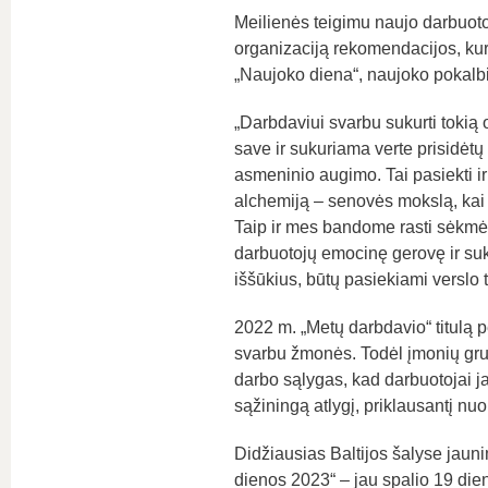
Meilienės teigimu naujo darbuoto
organizaciją rekomendacijos, kur
„Naujoko diena“, naujoko pokalbis
„Darbdaviui svarbu sukurti tokią o
save ir sukuriama verte prisidėtų 
asmeninio augimo. Tai pasiekti ir
alchemiją – senovės mokslą, kai 
Taip ir mes bandome rasti sėkmės
darbuotojų emocinę gerovę ir suku
iššūkius, būtų pasiekiami verslo ti
2022 m. „Metų darbdavio“ titulą pe
svarbu žmonės. Todėl įmonių grupė
darbo sąlygas, kad darbuotojai j
sąžiningą atlygį, priklausantį nu
Didžiausias Baltijos šalyse jaun
dienos 2023“ – jau spalio 19 die