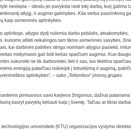
ytė neslepia – idealu jei pavyksta rasti tokį darbą, kurį galima la
ir tenkinantį atlygį, ir augimo galimybes. Kita vertus pasirinkimą ga
okių kaip asmeninės aplinkybės.
lo aplinkoje, atlygio dydį nulemia darbo pobūdis, atsakomybės,
 kurioms atlikti reikalingos tam tikros asmeninės savybės, žini
jais, kai darbinės patirties stinga norimam atlygiui pasiekti, iml
 greitas mokymasis gali būti kelias sparčiam augimui. Kuo daugi
ės sukursite ne tik darbovietei, bet ir sau, tuo tikėtina sparčiau
nėms energiją patarčiau nukreipti į tobulėjimą ir augimą, patirči
gyvenimiškos aplinkybės“, – sako „Teltonikos“ įmonių grupės
ngiantiems pirmuosius savo karjeros žingsnius, dažnai patariama
 kurią kasryt pavyktų keliauti kaip į šventę. Tačiau ar tikrai darba
technologijos universiteto (KTU) organizacijos vystymo direktor