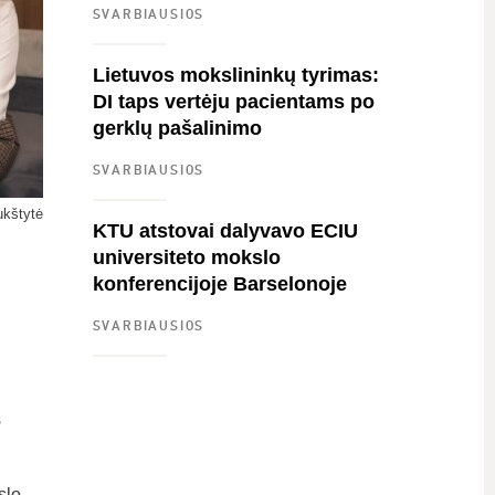
SVARBIAUSIOS
Lietuvos mokslininkų tyrimas:
DI taps vertėju pacientams po
gerklų pašalinimo
SVARBIAUSIOS
ukštytė
KTU atstovai dalyvavo ECIU
universiteto mokslo
konferencijoje Barselonoje
SVARBIAUSIOS
s
slo