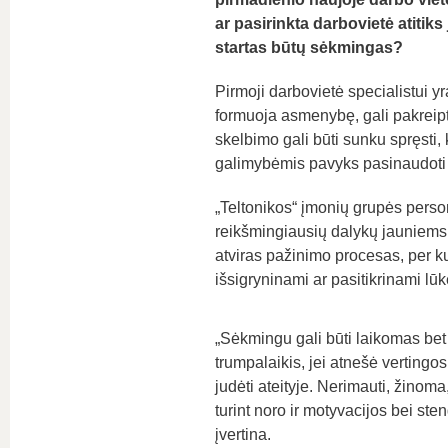
ar pasirinkta darbovietė atitiks 
startas būtų sėkmingas?
Pirmoji darbovietė specialistui yra
formuoja asmenybę, gali pakreipti
skelbimo gali būti sunku spręsti, 
galimybėmis pavyks pasinaudoti a
„Teltonikos“ įmonių grupės pers
reikšmingiausių dalykų jauniems s
atviras pažinimo procesas, per ku
išsigryninami ar pasitikrinami lūkes
„Sėkmingu gali būti laikomas bet k
trumpalaikis, jei atnešė vertingos 
judėti ateityje. Nerimauti, žinoma
turint noro ir motyvacijos bei sten
įvertina.