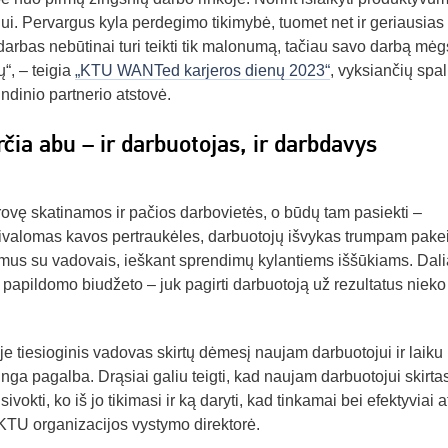
siui. Pervargus kyla perdegimo tikimybė, tuomet net ir geriausias
arbas nebūtinai turi teikti tik malonumą, tačiau savo darbą mėg
“, – teigia
„KTU WANTed karjeros dienų 2023“
, vyksiančių spal
ndinio partnerio atstovė.
a abu – ir darbuotojas, ir darbdavys
rovę skatinamos ir pačios darbovietės, o būdų tam pasiekti –
ivalomas kavos pertraukėles, darbuotojų išvykas trumpam pakei
jimus su vadovais, ieškant sprendimų kylantiems iššūkiams. Dali
 papildomo biudžeto – juk pagirti darbuotoją už rezultatus nieko
e tiesioginis vadovas skirtų dėmesį naujam darbuotojui ir laiku
alinga pagalba. Drąsiai galiu teigti, kad naujam darbuotojui skirta
kti, ko iš jo tikimasi ir ką daryti, kad tinkamai bei efektyviai at
 KTU organizacijos vystymo direktorė.