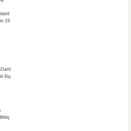
stant
io 19
čiant
ai šių
s
liktų