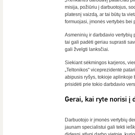
misija, požiūriu į darbuotojus, so
platesnį vaizdą, ar tai būtų ta v
formuojasi, įmonės vertybės bei 
Asmeninių ir darbdavio vertybių pa
tai gali padėti geriau suprasti sav
gali žvelgti lanksčiai.
Siekiant sėkmingos karjeros, vi
„Teltonikos“ viceprezidentė patar
abipusis ryšys, tokioje aplinkoje 
prisidėti prie tokio darbdavio ver
Gerai, kai ryte norisi 
Darbuotojo ir įmonės vertybių de
jaunam specialistui gali tekti iešk
didesnį atlygį darbo vietoje, kur