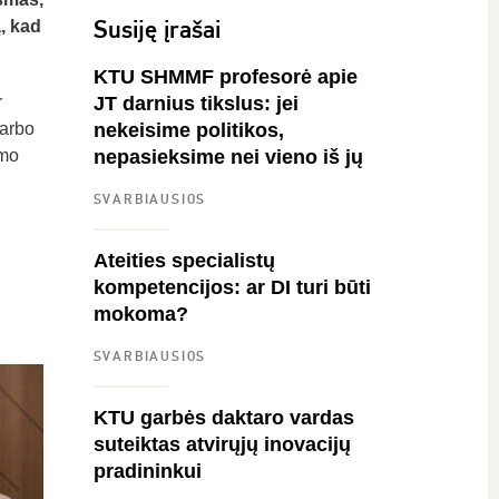
Susiję įrašai
ą, kad
KTU SHMMF profesorė apie
r
JT darnius tikslus: jei
darbo
nekeisime politikos,
imo
nepasieksime nei vieno iš jų
SVARBIAUSIOS
Ateities specialistų
kompetencijos: ar DI turi būti
mokoma?
SVARBIAUSIOS
KTU garbės daktaro vardas
suteiktas atvirųjų inovacijų
pradininkui