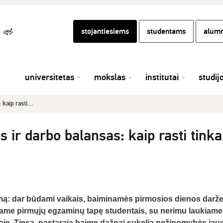
stojantiesiems
studentams
alumn
universitetas
mokslas
institutai
studij
kaip rasti...
 ir darbo balansas: kaip rasti tink
mą: dar būdami vaikais, baiminamės pirmosios dienos daržel
jame pirmųjų egzaminų tapę studentais, su nerimu laukiame
oje. Tiesa, pastarąją baimę dažnai sukelia nežinomybės jau