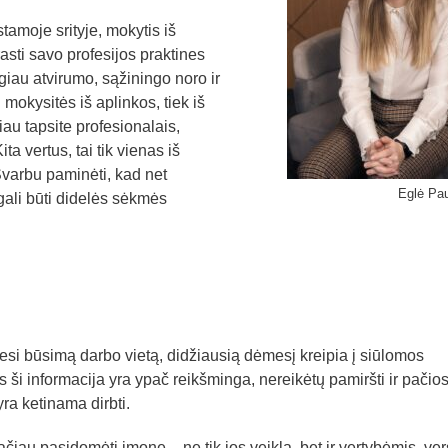
tamoje srityje, mokytis iš
rasti savo profesijos praktines
giau atvirumo, sąžiningo noro ir
mokysitės iš aplinkos, tiek iš
čiau tapsite profesionalais,
ita vertus, tai tik vienas iš
 Svarbu paminėti, kad net
Eglė Pa
ali būti didelės sėkmės
iesi būsimą darbo vietą, didžiausią dėmesį kreipia į siūlomos
rs ši informacija yra ypač reikšminga, nereikėtų pamiršti ir pačio
ra ketinama dirbti.
čiau pasidomėti įmone – ne tik jos veikla, bet ir vertybėmis, ver