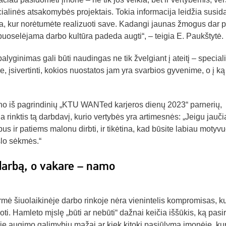
cialinės atsakomybės projektais. Tokia informacija leidžia susida
ieta, kur norėtumėte realizuoti save. Kadangi jaunas žmogus dar p
puoselėjama darbo kultūra padeda augti“, – teigia E. Paukštytė.
lyginimas gali būti naudingas ne tik žvelgiant į ateitį – speciali
e, įsivertinti, kokios nuostatos jam yra svarbios gyvenime, o į ką 
eno iš pagrindinių „KTU WANTed karjeros dienų 2023“ parnerių,
ia rinktis tą darbdavį, kurio vertybės yra artimesnės: „Jeigu jau
bus ir patiems malonu dirbti, ir tikėtina, kad būsite labiau motyvu
slo sėkmės.“
į darbą, o vakare – namo
rmė šiuolaikinėje darbo rinkoje nėra vienintelis kompromisas, ku
oti. Hamleto mįslę „būti ar nebūti“ dažnai keičia iššūkis, ką pasiri
ioje augimo galimybių mažai ar kiek kitokį pasiūlymą įmonėje, kur