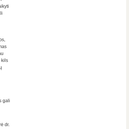
ikyti
li
os,
umas
au
 kils
ų
s gali
ė dr.