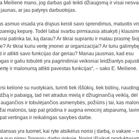
a Meilienė mano, jog darbas gali teikti džiaugsmą ir visai nesva
– jaunas, ar jau patyręs darbuotojas.
s asmuo visada yra drąsus keisti savo sprendimus, matuotis vi
pareigų kepurę. Todėl labai svarbu pirmiausia atsakyti į klausim
krai patinka tai, ką darau? Ar tikrai suprantu ir matau prasmę šio
je? Ar tikrai kuriu vertę įmonei ar organizacijai? Ar turiu galimyb
ti ir atlikti savo funkcijas dar geriau? Manau jausmas, kad esu
gas ir galiu tobulėti yra pagrindiniai veiksniai leidžiantys pajust
ertę ir malonumą atlikti pavestas funkcijas“, – sako E. Meilienė.
i kelionė su nuotykiais, turinti tiek iššūkių, tiek būtinų, nauding
žią ir pabaigą, tad net atradus mielą ir džiuginančią veiklą, dėl
 augančios ir tobulėjančios asmenybės, požiūris į tai, kas malon
mažai malonūs, taip pat grūdina ir augina emocinį atsparumą, lavi
at vertingas ir reikalingas savybes darbe.
ansas yra tuomet, kai ryte atsikėlus norisi į darbą, o vakare –
ybė nuo pirmų žingsnių darbo rinkoje. Norint išlaikyti produktyvum