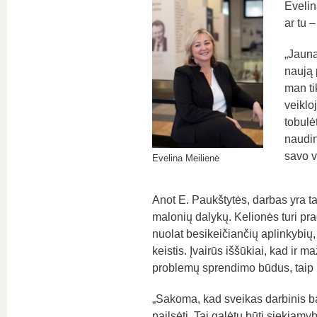
Evelin
ar tu 
„Jauna
naują 
man ti
veiklo
tobulė
naudin
savo v
Evelina Meilienė
Anot E. Paukštytės, darbas yra tars
malonių dalykų. Kelionės turi prad
nuolat besikeičiančių aplinkybių,
keistis. Įvairūs iššūkiai, kad ir 
problemų sprendimo būdus, taip p
„Sakoma, kad sveikas darbinis bal
pailsėti. Tai galėtų būti siekiam