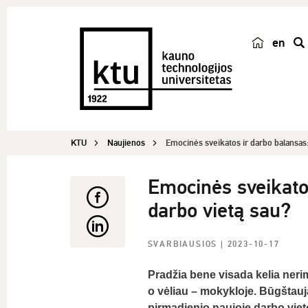
en
p
a
i
e
š
KTU
Naujienos
Emocinės sveikatos ir darbo balansas: 
k
a
Emocinės sveikatos
darbo vietą sau?
SVARBIAUSIOS
| 2023-10-17
Pradžia bene visada kelia neri
o vėliau – mokykloje. Būgštau
pirmadienio naujoje darbo viet