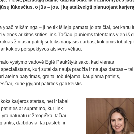
jūsų lūkesčius, o jūs – jos. Į ką atsižvelgti planuojant karjer
 ypač reikšminga – ji ne tik išlieja pamatą jo ateičiai, bet kartu i
 vienos ar kitos srities link. Tačiau jauniems talentams vien iš 
kokias žinias ir patirtį suteiks naujasis darbas, kokiomis tobulėj
r kokios perspektyvos atsivers vėliau.
onalo vystymo vadovė Eglė Paukštytė sako, kad vienas
pecialistams, kurį suteikia nauja pradžia ir naujas darbas – tai
rį ateina patyrimas, greitai tobulėjama, kaupiama patirtis,
čiai, kurie įgyjant patirties gali keistis.
oks karjeros startas, net ir labai
patirties ar supratimo, kur link
, yra natūralu ir žmogiška, tačiau
giantis, darbdaviai tai pastebi ir