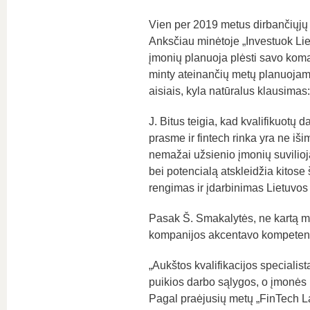
Vien per 2019 metus dirbančiųjų fi
Anksčiau minėtoje „Investuok Liet
įmonių planuoja plėsti savo koma
minty ateinančių metų planuojam
aisiais, kyla natūralus klausimas:
J. Bitus teigia, kad kvalifikuotų d
prasme ir fintech rinka yra ne iši
nemažai užsienio įmonių suvilioja
bei potencialą atskleidžia kitose 
rengimas ir įdarbinimas Lietuvos 
Pasak Š. Smakalytės, ne kartą mūs
kompanijos akcentavo kompetenti
„Aukštos kvalifikacijos specialis
puikios darbo sąlygos, o įmonės 
Pagal praėjusių metų „FinTech L