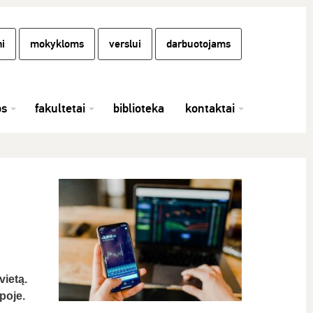
i
mokykloms
verslui
darbuotojams
os
fakultetai
biblioteka
kontaktai
vietą.
poje.