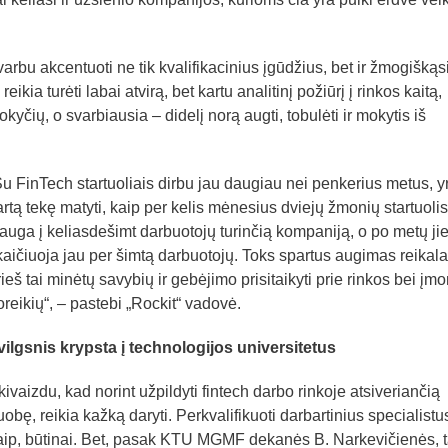
arbu akcentuoti ne tik kvalifikacinius įgūdžius, bet ir žmogiškąs
reikia turėti labai atvirą, bet kartu analitinį požiūrį į rinkos kaitą,
pokyčių, o svarbiausia – didelį norą augti, tobulėti ir mokytis iš
Su FinTech startuoliais dirbu jau daugiau nei penkerius metus, y
artą tekę matyti, kaip per kelis mėnesius dviejų žmonių startuolis
šauga į keliasdešimt darbuotojų turinčią kompaniją, o po metų ji
kaičiuoja jau per šimtą darbuotojų. Toks spartus augimas reikal
ieš tai minėtų savybių ir gebėjimo prisitaikyti prie rinkos bei įmo
oreikių“, – pastebi „Rockit“ vadovė.
vilgsnis krypsta į technologijos universitetus
kivaizdu, kad norint užpildyti fintech darbo rinkoje atsiveriančią
uobę, reikia kažką daryti. Perkvalifikuoti darbartinius specialistu
aip, būtinai. Bet, pasak KTU MGMF dekanės B. Narkevičienės, t