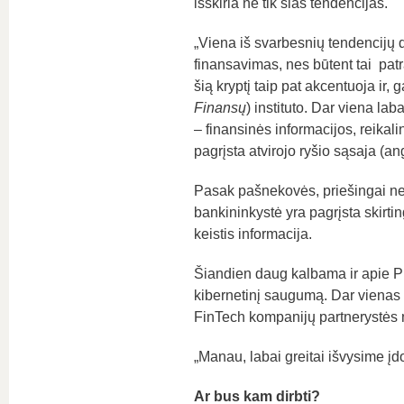
išskiria ne tik šias tendencijas.
„Viena iš svarbesnių tendencijų 
finansavimas, nes būtent tai patr
šią kryptį taip pat akcentuoja ir,
Finansų
) instituto. Dar viena lab
– finansinės informacijos, reikal
pagrįsta atvirojo ryšio sąsaja (an
Pasak pašnekovės, priešingai nei
bankininkystė yra pagrįsta skirtin
keistis informacija.
Šiandien daug kalbama ir apie Pin
kibernetinį saugumą. Dar vienas la
FinTech kompanijų partnerystės ne
„Manau, labai greitai išvysime įdo
Ar bus kam dirbti?