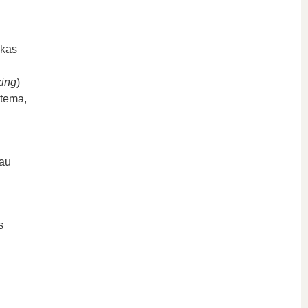
nkas
ing
)
stema,
iau
s