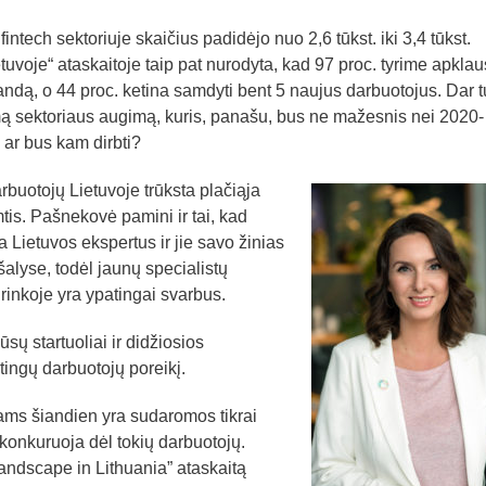
ntech sektoriuje skaičius padidėjo nuo 2,6 tūkst. iki 3,4 tūkst.
uvoje“ ataskaitoje taip pat nurodyta, kad 97 proc. tyrime apklau
ndą, o 44 proc. ketina samdyti bent 5 naujus darbuotojus. Dar tu
ą sektoriaus augimą, kuris, panašu, bus ne mažesnis nei 2020-
 ar bus kam dirbti?
arbuotojų Lietuvoje trūksta plačiąja
mtis. Pašnekovė pamini ir tai, kad
 Lietuvos ekspertus ir jie savo žinias
šalyse, todėl jaunų specialistų
rinkoje yra ypatingai svarbus.
ų startuoliai ir didžiosios
ngų darbuotojų poreikį.
tams šiandien yra sudaromos tikrai
konkuruoja dėl tokių darbuotojų.
andscape in Lithuania” ataskaitą