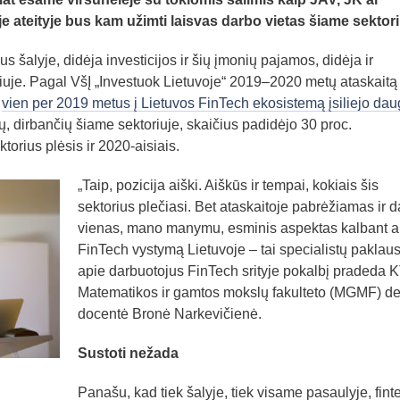
e ateityje bus kam užimti laisvas darbo vietas šiame sektor
s šalyje, didėja investicijos ir šių įmonių pajamos, didėja ir
iuje. Pagal VšĮ „Investuok Lietuvoje“ 2019–2020 metų ataskaitą
,
vien per 2019 metus į Lietuvos FinTech ekosistemą įsiliejo dau
ų, dirbančių šiame sektoriuje, skaičius padidėjo 30 proc.
orius plėsis ir 2020-aisiais.
„Taip, pozicija aiški. Aiškūs ir tempai, kokiais šis
sektorius plečiasi. Bet ataskaitoje pabrėžiamas ir d
vienas, mano manymu, esminis aspektas kalbant a
FinTech vystymą Lietuvoje – tai specialistų paklaus
apie darbuotojus FinTech srityje pokalbį pradeda 
Matematikos ir gamtos mokslų fakulteto (MGMF) d
docentė Bronė Narkevičienė.
Sustoti nežada
Panašu, kad tiek šalyje, tiek visame pasaulyje, fint