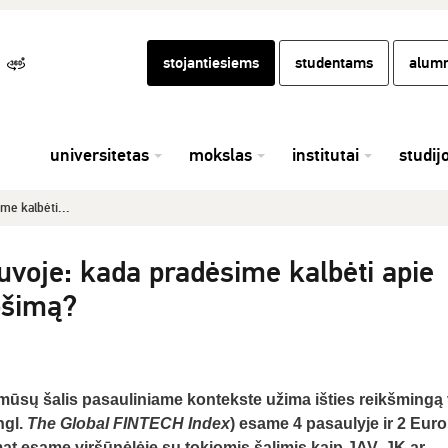
stojantiesiems
studentams
alumn
universitetas
mokslas
institutai
studij
me kalbėti...
tuvoje: kada pradėsime kalbėti apie
ošimą?
mūsų šalis pasauliniame kontekste užima išties reikšmingą 
ngl.
The Global FINTECH Index
) esame 4 pasaulyje ir 2 Euro
mat esame viršūnėlėje su tokiomis šalimis kaip JAV, JK ar