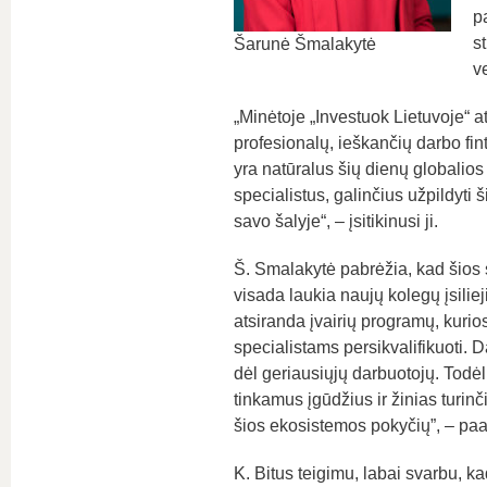
p
st
Šarunė Šmalakytė
v
„Minėtoje „Investuok Lietuvoje“ at
profesionalų, ieškančių darbo fint
yra natūralus šių dienų globalio
specialistus, galinčius užpildyti
savo šalyje“, – įsitikinusi ji.
Š. Smalakytė pabrėžia, kad šios sr
visada laukia naujų kolegų įsili
atsiranda įvairių programų, kurios
specialistams persikvalifikuoti. 
dėl geriausiųjų darbuotojų. Todėl 
tinkamus įgūdžius ir žinias turinč
šios ekosistemos pokyčių”, – paa
K. Bitus teigimu, labai svarbu, ka