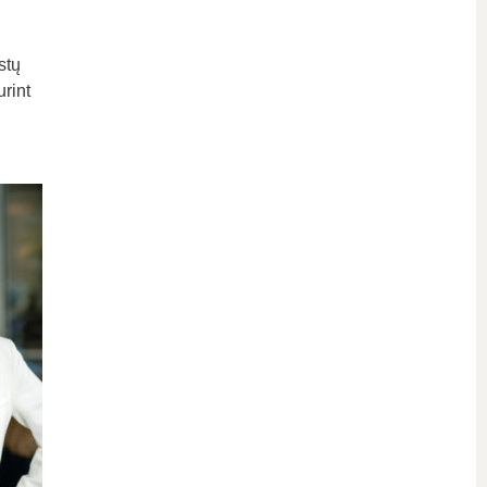
stų
rint