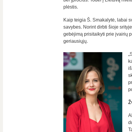
plėstis.
Kaip teigia Š. Smakalytė, labai sv
savybes. Norint dirbti šioje srityje 
gebėjimą prisitaikyti prie įvairių 
geriausiųjų.
„
k
i
s
pr
p
Ž
A
d
T