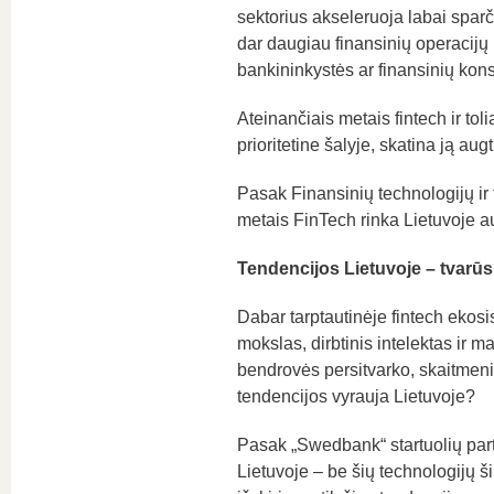
sektorius akseleruoja labai sparči
dar daugiau finansinių operacijų
bankininkystės ar finansinių kons
Ateinančiais metais fintech ir tol
prioritetine šalyje, skatina ją aug
Pasak Finansinių technologijų ir
metais FinTech rinka Lietuvoje a
Tendencijos Lietuvoje – tvarūs 
Dabar tarptautinėje fintech ekos
mokslas, dirbtinis intelektas ir 
bendrovės persitvarko, skaitmeniz
tendencijos vyrauja Lietuvoje?
Pasak „Swedbank“ startuolių part
Lietuvoje – be šių technologijų š