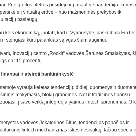
ai. Prie greitos plėtros prisidėjo ir pasaulinė pandemija, kurios
 persikėlė į virtualią erdvę – nuo mažmeninės prekybos iki
ultacijų paslaugų.
iau keis ekonomiką, juolab, kad ir Vyriausybė, paskelbusi FinTech
ti ir stengiasi kurti palankias sąlygas šiam augimui.
 tvarių inovacijų centro „Rockit“ vadovės Šarūnės Smalakytės, ši
ugs dar 15 procentų.
finansai ir atviroji bankininkystė
istemoje vyrauja keletas tendencijų: didieji duomenys ir duomen
mašininis mokymasis, blokų grandinės. Net ir tradicinės finansų
uojasi, į savo veiklą integruoja įvairius fintech sprendimus. O 
nerystės vadovės Jekaterinos Bitus, tendencijos panašios ir
iuolaikinis fintech mechanizmas išties nesisuktų, tačiau speciali