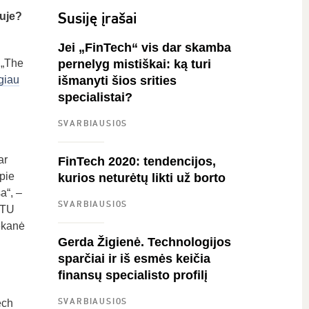
Susiję įrašai
iuje?
Jei „FinTech“ vis dar skamba
 „The
pernelyg mistiškai: ką turi
giau
išmanyti šios srities
specialistai?
SVARBIAUSIOS
ar
FinTech 2020: tendencijos,
pie
kurios neturėtų likti už borto
a“, –
SVARBIAUSIOS
KTU
ekanė
Gerda Žigienė. Technologijos
sparčiai ir iš esmės keičia
finansų specialisto profilį
SVARBIAUSIOS
ech