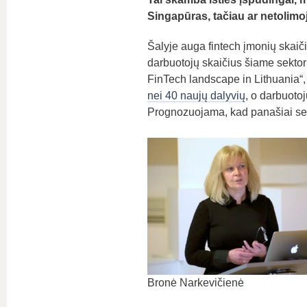
Singapūras, tačiau ar netolimoj
Šalyje auga fintech įmonių skaičiu
darbuotojų skaičius šiame sektor
FinTech landscape in Lithuania“
nei 40 naujų dalyvių
, o darbuotoj
Prognozuojama, kad panašiai sekt
Bronė Narkevičienė