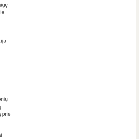
aigę
rie
ija
i
onių
ą
 prie
i