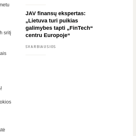
 metu
JAV finansų ekspertas:
„Lietuva turi puikias
galimybes tapti „FinTech“
 sritį
centru Europoje“
SVARBIAUSIOS
ais
ų
kokios
stė