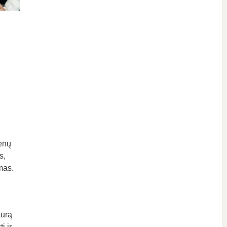
enų
s,
mas.
tūrą
i ir