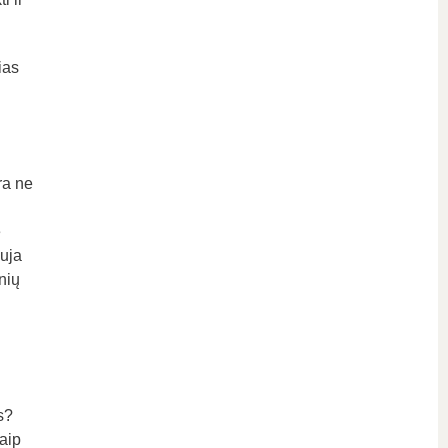
ias
ra ne
e
auja
nių
s?
aip