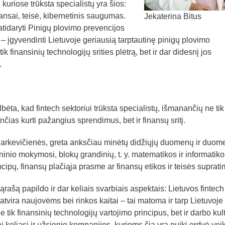
 kuriose trūksta specialistų yra šios:
ansai, teisė, kibernetinis saugumas.
Jekaterina Bitus
tidaryti Pinigų plovimo prevencijos
 – įgyvendinti Lietuvoje geriausią tarptautinę pinigų plovimo
ik finansinių technologijų srities plėtrą, bet ir dar didesnį jos
.
bėta, kad fintech sektoriui trūksta specialistų, išmanančių ne tik
čias kurti pažangius sprendimus, bet ir finansų sritį.
kevičienės, greta anksčiau minėtų didžiųjų duomenų ir duom
ininio mokymosi, blokų grandinių, t. y. matematikos ir informatiko
incipų, finansų plačiąja prasme ar finansų etikos ir teisės suprati
rašą papildo ir dar keliais svarbiais aspektais: Lietuvos fintech
vira naujovėms bei rinkos kaitai – tai matoma ir tarp Lietuvoje
e tik finansinių technologijų vartojimo principus, bet ir darbo kul
i keliasi ir užsienio kompanijos, kurioms čia yra puiki erdvė veikt