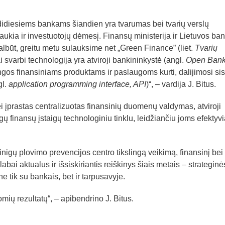
didiesiems bankams šiandien yra tvarumas bei tvarių verslų
aukia ir investuotojų dėmesį. Finansų ministerija ir Lietuvos ba
 galbūt, greitu metu sulauksime net „Green Finance” (liet.
Tvarių
ai svarbi technologija yra atviroji bankininkystė (angl.
Open Bank
ingos finansiniams produktams ir paslaugoms kurti, dalijimosi si
gl.
application programming interface, API
)“, – vardija J. Bitus.
 įprastas centralizuotas finansinių duomenų valdymas, atviroji
gų finansų įstaigų technologiniu tinklu, leidžiančiu joms efektyv
igų plovimo prevencijos centro tikslingą veikimą, finansinį bei
bai aktualus ir išsiskiriantis reiškinys šiais metais – strateginė
 tik su bankais, bet ir tarpusavyje.
mių rezultatų“, – apibendrino J. Bitus.