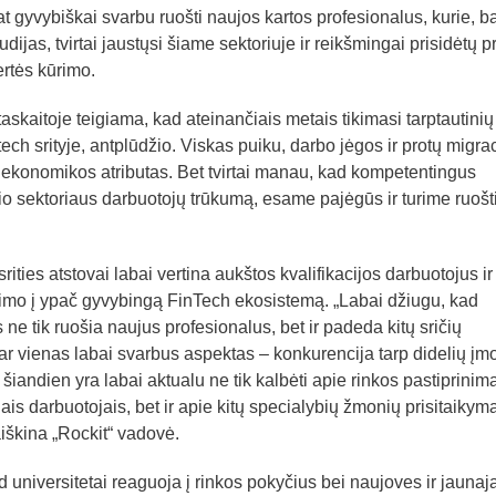
at gyvybiškai svarbu ruošti naujos kartos profesionalus, kurie, b
udijas, tvirtai jaustųsi šiame sektoriuje ir reikšmingai prisidėtų p
ertės kūrimo.
askaitoje teigiama, kad ateinančiais metais tikimasi tarptautinių
ech srityje, antplūdžio. Viskas puiku, darbo jėgos ir protų migrac
s ekonomikos atributas. Bet tvirtai manau, kad kompetentingus
 šio sektoriaus darbuotojų trūkumą, esame pajėgūs ir turime ruošt
ities atstovai labai vertina aukštos kvalifikacijos darbuotojus ir
ejimo į ypač gyvybingą FinTech ekosistemą. „Labai džiugu, kad
 ne tik ruošia naujus profesionalus, bet ir padeda kitų sričių
Dar vienas labai svarbus aspektas – konkurencija tarp didelių įm
šiandien yra labai aktualu ne tik kalbėti apie rinkos pastiprinim
iais darbuotojais, bet ir apie kitų specialybių žmonių prisitaikymą
iškina „Rockit“ vadovė.
d universitetai reaguoja į rinkos pokyčius bei naujoves ir jaunaja