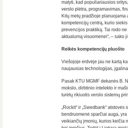
matyti, kad populiariausios sritys,
verslo plėtra, programavimas, fin
Kitų metų pradžioje planuojama a
kompetencijų centrą, kurio siekis
prevencijos praktiką. Tai rodo ne t
aktualumą visuomenei“, – sako ji
Reikės kompetencijų pluošto
Viešojoje erdvėje jau ne kartą kal
naujausias technologijas, įgalinan
Pasak KTU MGMF dekanės B. Nar
mokslo, dirbtinio intelekto ir maš
turėtų rikiuotis verslo sistemų pr
„Rockit“ ir „Swedbank“ atstovės są
bendruomenė sparčiai auga, yra at
veikiančių įmonių, kurios keičia n
bei įpročius. Todėl į Lietuvą miela