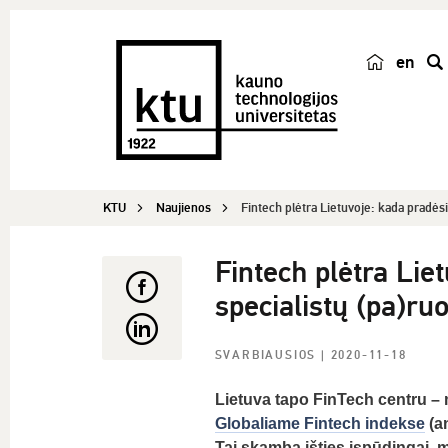
en
p
a
i
e
š
KTU
Naujienos
Fintech plėtra Lietuvoje: kada pradėsi
k
a
Fintech plėtra Lie
specialistų (pa)ru
SVARBIAUSIOS
| 2020-11-18
Lietuva tapo FinTech centru – 
Globaliame Fintech indekse
(a
Tai skamba išties įspūdingai, 