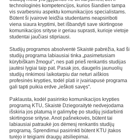
technologinės kompetencijos, kurios šiandien tampa
vis svarbesniu aspektu komunikacijos specialistams.
Būtent ši įvairovė leidžia studentams neapsiriboti
viena siaura kryptimi, bet išbandyti save skirtingose
komunikacijos srityse ir geriau suprasti, kurioje vietoje
studentai jaučiasi stipriausi.
Studijų programos absolventė Skaistė pabrėžia, kad ši
studijų programa labiausiai tinka „pasimetusiam
kūrybiškam žmogui“, nes pati prieš renkantis studijas
jautėsi lygiai taip pat. Pasak jos, daugelis jaunuolių
studijų rinkimosi laikotarpiu dar neturi aiškios
profesinės krypties, todėl plati ir įvairiapusė programa
gali tapti puikia erdve „ieškoti savęs“.
Paklausta, kodėl pasirinko komunikacijos krypties
programą KTU, Skaistė Dziegoraitytė nedvejodama
išskiria jos platumą ir galimybę po studijų įsidarbinti
skirtingose srityse. Anot pašnekovės, būtent tai
labiausiai patraukė jos dėmesį renkantis studijų
programą. Sprendimui pasirinkti būtent KTU įtakos
turėjo ir teigiami draugų atsiliepimai.