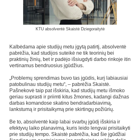
KTU absolventė Skaistė Dziegoraitytė
Kalbėdama apie studijų metu įgytą patirtį, absolventė
pabrėžia, kad studijos suteikė ne tik teorinių bei
praktinių žinių, bet ir padėjo išsiugdyti darbo rinkoje itin
vertinamus bendruosius įgūdžius.
„Problemų sprendimas buvo tas įgūdis, kurį labiausiai
patobulinau studijų metu“, – pabrėžia Skaistė.
Pašnekovė taip pat išskiria, kad studijų metu išmoko
geriau suprasti ir priimti kitus žmones, kadangi dažnas
darbas komandose skatino bendradarbiavimą,
lankstumą ir prisitaikymą prie skirtingų požiūrių.
Be to, absolventė kaip labai svarbų įgūdį išskiria ir
efektyvų laiko planavimą, kuris leido lengvai prisitaikyti
prie studijų tempo. Skaistė pabrėžia, kad šie įgūdžiai