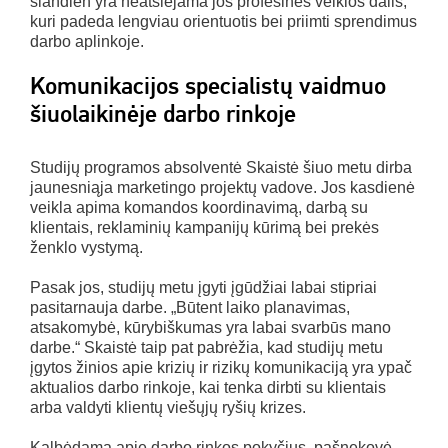
šiandien yra neatsiejama jos profesinės veiklos dalis,
kuri padeda lengviau orientuotis bei priimti sprendimus
darbo aplinkoje.
Komunikacijos specialistų vaidmuo
šiuolaikinėje darbo rinkoje
Studijų programos absolventė Skaistė šiuo metu dirba
jaunesniąja marketingo projektų vadove. Jos kasdienė
veikla apima komandos koordinavimą, darbą su
klientais, reklaminių kampanijų kūrimą bei prekės
ženklo vystymą.
Pasak jos, studijų metu įgyti įgūdžiai labai stipriai
pasitarnauja darbe. „Būtent laiko planavimas,
atsakomybė, kūrybiškumas yra labai svarbūs mano
darbe.“ Skaistė taip pat pabrėžia, kad studijų metu
įgytos žinios apie krizių ir rizikų komunikaciją yra ypač
aktualios darbo rinkoje, kai tenka dirbti su klientais
arba valdyti klientų viešųjų ryšių krizes.
Kalbėdama apie darbo rinkos pokyčius, pašnekovė