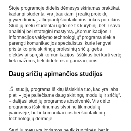
Šioje programoje didelis dėmesys skiriamas praktikai,
kadangi studentai yra įtraukiami į realių projektų
įgyvendinimą, atliepiantį šiuolaikinius rinkos poreikius.
Studijų metu studentai ugdo ne tik kūrybinį, bet ir savo
analitinį bei strateginį mąstymą. „Komunikacijos ir
informacijos valdymo technologijų“ programa siekia
parengti komunikacijos specialistus, kurie lengvai
prisitaiko prie skirtingų profesinių sričių, geba
efektyviai spręsti komunikacijos iššūkius bei kurti vertę
tiek mažoms, tiek didelėms organizacijoms.
Daug sričių apimančios studijos
„Ši studijų programa iš kitų išsiskiria tuo, kad yra labai
plati – joje paliečiama daug skirtingų modulių ir sričių“,
– dalijasi studijų programos absolventė. Vis dėlto
programos išskirtinumas slypi ne tik modulių
įvairovėje, bet ir komunikacijos bei šiuolaikinių
technologijų dermėje.
Studijų metu yra įgyjamos ne tik kūrybinės, bet ir