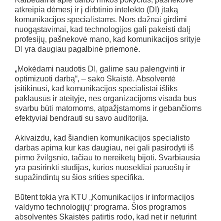
atkreipia dėmesį ir į dirbtinio intelekto (DI) įtaką
komunikacijos specialistams. Nors dažnai girdimi
nuogąstavimai, kad technologijos gali pakeisti dalį
profesijų, pašnekovė mano, kad komunikacijos srityje
DI yra daugiau pagalbinė priemonė.
„Mokėdami naudotis DI, galime sau palengvinti ir
optimizuoti darbą“, – sako Skaistė. Absolventė
įsitikinusi, kad komunikacijos specialistai išliks
paklausūs ir ateityje, nes organizacijoms visada bus
svarbu būti matomoms, atpažįstamoms ir gebančioms
efektyviai bendrauti su savo auditorija.
Akivaizdu, kad šiandien komunikacijos specialisto
darbas apima kur kas daugiau, nei gali pasirodyti iš
pirmo žvilgsnio, tačiau to nereikėtų bijoti. Svarbiausia
yra pasirinkti studijas, kurios nuosekliai paruoštų ir
supažindintų su šios srities specifika.
Būtent tokia yra KTU „Komunikacijos ir informacijos
valdymo technologijų“ programa. Šios programos
absolventės Skaistės patirtis rodo, kad net ir neturint