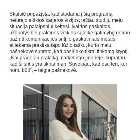
Skaistė pripažįsta, kad stodama į šią programą
neturėjo aiškios karjeros vizijos, tačiau studijų metu
situacija palaipsniui keitėsi. Įvairios paskaitos,
užduotys bei praktinės veiklos suteikė galimybę geriau
pažinti komunikacijos sritį, o paskutiniais metais
atliekama praktika tapo lūžio tašku, kurio metu
pašnekovė suprato, kad pasirinko tikrai tinkamą kryptį.
„Kai pradėjau praktiką marketingo įmonėje, supratau,
kad ši sritis yra skirta man. Suvokiau, kad esu ten, kur
noriu būti“, – teigia pašnekovė.