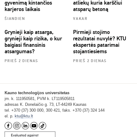
gyvenimą kintančios
atliekų kuria karščiui
karjeros laikais
atsparų betoną
ŠIANDIEN
VAKAR
Grynieji kaip atsarga,
Pirmieji stojimo
grynieji kaip rizika, o kur
rezultatai nuvylė? KTU
baigiasi finansinis
ekspertės patarimai
atsargumas?
stojantiesiems
PRIEŠ 2 DIENAS
PRIEŠ 2 DIENAS
Kauno technologijos universitetas
įm. k. 111950581, PVM k. LT119505811
adresas K. Donelaičio g. 73, LT-44249 Kaunas
tel. +370 (37) 300 000, 300 421, faks. +370 (37) 324 144
el. p.
ktu@ktu.lt