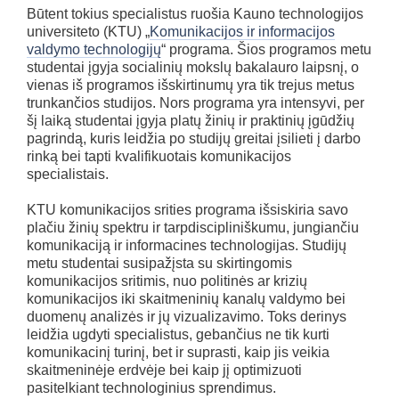
Būtent tokius specialistus ruošia Kauno technologijos
universiteto (KTU) „
Komunikacijos ir informacijos
valdymo technologijų
“ programa. Šios programos metu
studentai įgyja socialinių mokslų bakalauro laipsnį, o
vienas iš programos išskirtinumų yra tik trejus metus
trunkančios studijos. Nors programa yra intensyvi, per
šį laiką studentai įgyja platų žinių ir praktinių įgūdžių
pagrindą, kuris leidžia po studijų greitai įsilieti į darbo
rinką bei tapti kvalifikuotais komunikacijos
specialistais.
KTU komunikacijos srities programa išsiskiria savo
plačiu žinių spektru ir tarpdiscipliniškumu, jungiančiu
komunikaciją ir informacines technologijas. Studijų
metu studentai susipažįsta su skirtingomis
komunikacijos sritimis, nuo politinės ar krizių
komunikacijos iki skaitmeninių kanalų valdymo bei
duomenų analizės ir jų vizualizavimo. Toks derinys
leidžia ugdyti specialistus, gebančius ne tik kurti
komunikacinį turinį, bet ir suprasti, kaip jis veikia
skaitmeninėje erdvėje bei kaip jį optimizuoti
pasitelkiant technologinius sprendimus.