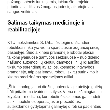
pažangesnėmis funkcijomis, tačiau šio projekto
prioritetas – tikslus žmogaus judesių atkartojimas ir
saugus veikimas.
Galimas taikymas medicinoje ir
reabilitacijoje
KTU mokslininkės S. Urbaitės teigimu, šiandien
robotikos rinka yra viena sparčiausiai augančių sričių
pasaulyje. Šiuolaikinėje pramonėje robotai plačiai
taikomi įvairiuose gamybos sektoriuose – nuo didelio
našumo automobilių kėbulų gamybos linijų iki aukšto
tikslumo sprendimų aviacijos, kosmoso ir gynybos
pramonėje, taip pat lengvų robotų, skirtų surinkimo ir
kitoms precizinėms operacijoms atlikti.
„Ši technologija turi didžiulį potencialą ir ateityje galėtų
būti pritaikoma įvairiose srityse. Viena reikšmingiausių
krypčių – medicina, kur robotinės sistemos gali padėti
atlikti nuotolines operacijas ar procedūras,
suteikdamos gydytojams galimybę dirbti su pacientais