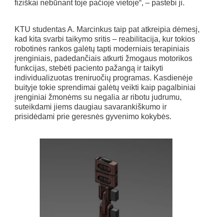
fiziškai nebūnant toje pačioje vietoje“, – pastebi ji.
KTU studentas A. Marcinkus taip pat atkreipia dėmesį,
kad kita svarbi taikymo sritis – reabilitacija, kur tokios
robotinės rankos galėtų tapti moderniais terapiniais
įrenginiais, padedančiais atkurti žmogaus motorikos
funkcijas, stebėti paciento pažangą ir taikyti
individualizuotas treniruočių programas. Kasdienėje
buityje tokie sprendimai galėtų veikti kaip pagalbiniai
įrenginiai žmonėms su negalia ar ribotu judrumu,
suteikdami jiems daugiau savarankiškumo ir
prisidėdami prie geresnės gyvenimo kokybės.