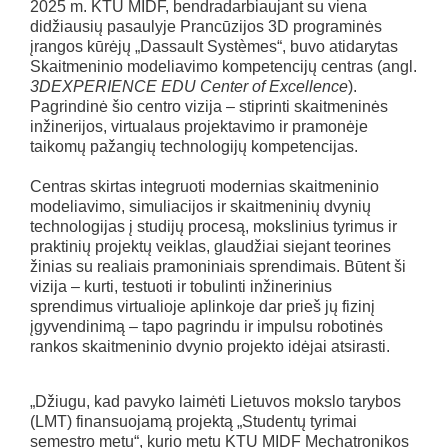
2025 m. KTU MIDF, bendradarbiaujant su viena
didžiausių pasaulyje Prancūzijos 3D programinės
įrangos kūrėjų „Dassault Systèmes“, buvo atidarytas
Skaitmeninio modeliavimo kompetencijų centras (angl.
3DEXPERIENCE EDU Center of Excellence
).
Pagrindinė šio centro vizija – stiprinti skaitmeninės
inžinerijos, virtualaus projektavimo ir pramonėje
taikomų pažangių technologijų kompetencijas.
Centras skirtas integruoti modernias skaitmeninio
modeliavimo, simuliacijos ir skaitmeninių dvynių
technologijas į studijų procesą, mokslinius tyrimus ir
praktinių projektų veiklas, glaudžiai siejant teorines
žinias su realiais pramoniniais sprendimais. Būtent ši
vizija – kurti, testuoti ir tobulinti inžinerinius
sprendimus virtualioje aplinkoje dar prieš jų fizinį
įgyvendinimą – tapo pagrindu ir impulsu robotinės
rankos skaitmeninio dvynio projekto idėjai atsirasti.
„Džiugu, kad pavyko laimėti Lietuvos mokslo tarybos
(LMT) finansuojamą projektą „Studentų tyrimai
semestro metu“, kurio metu KTU MIDF Mechatronikos