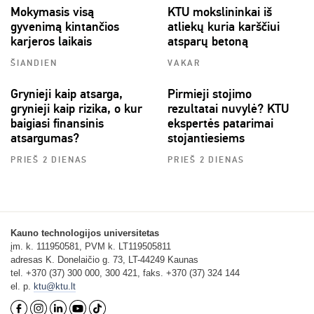
Mokymasis visą
KTU mokslininkai iš
gyvenimą kintančios
atliekų kuria karščiui
karjeros laikais
atsparų betoną
ŠIANDIEN
VAKAR
Grynieji kaip atsarga,
Pirmieji stojimo
grynieji kaip rizika, o kur
rezultatai nuvylė? KTU
baigiasi finansinis
ekspertės patarimai
atsargumas?
stojantiesiems
PRIEŠ 2 DIENAS
PRIEŠ 2 DIENAS
Kauno technologijos universitetas
įm. k. 111950581, PVM k. LT119505811
adresas K. Donelaičio g. 73, LT-44249 Kaunas
tel. +370 (37) 300 000, 300 421, faks. +370 (37) 324 144
el. p.
ktu@ktu.lt