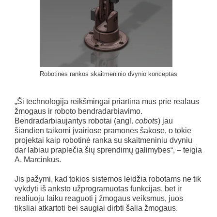
Robotinės rankos skaitmeninio dvynio konceptas
„Ši technologija reikšmingai priartina mus prie realaus
žmogaus ir roboto bendradarbiavimo.
Bendradarbiaujantys robotai (angl.
cobots
) jau
šiandien taikomi įvairiose pramonės šakose, o tokie
projektai kaip robotinė ranka su skaitmeniniu dvyniu
dar labiau praplečia šių sprendimų galimybes“, – teigia
A. Marcinkus.
Jis pažymi, kad tokios sistemos leidžia robotams ne tik
vykdyti iš anksto užprogramuotas funkcijas, bet ir
realiuoju laiku reaguoti į žmogaus veiksmus, juos
tiksliai atkartoti bei saugiai dirbti šalia žmogaus.