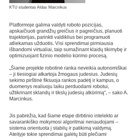
KTU studentas Aldas Marcinkus
Platformoje galima valdyti roboto pozicijas,
apskaičiuoti grandžių greičius ir pagreičius, planuoti
trajektorijas, parinkti valdiklius bei programuoti
atliekamas užduotis. Visi sprendimai pirmiausia
išbandomi virtualiai, taip sumažinant klaidų tikimybę ir
optimizuojant fizinio modelio kūrimo procesą.
„Šiame projekte robotinė ranka neveikia autonomiškai
– ji tiesiogiai atkartoja žmogaus judesius. Judesių
sekimo pirštinė fiksuoja rankos padėtį ir kampus, o
duomenys realiuoju laiku perduodami robotui,
užtikrinant sklandų ir tikslų judesių atkūrimą“, – sako A.
Marcinkus.
Jis pabrėžia, kad šiame etape dirbtinio intelekto ar
savarankiško mokymosi algoritmai nenaudojami –
sistema orientuota į stabilų ir patikimą valdymą.
Ateityje tokie sprendimai galėtų būti plečiami