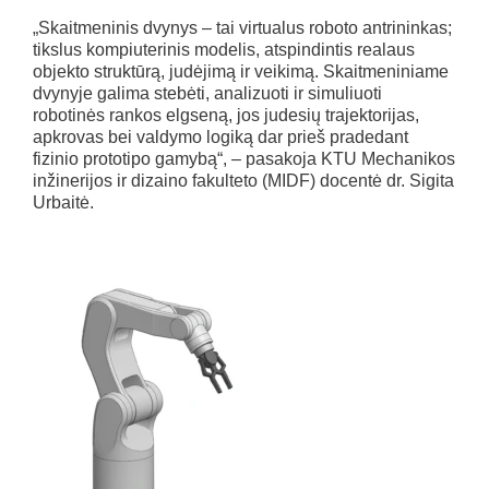
„Skaitmeninis dvynys – tai virtualus roboto antrininkas;
tikslus kompiuterinis modelis, atspindintis realaus
objekto struktūrą, judėjimą ir veikimą. Skaitmeniniame
dvynyje galima stebėti, analizuoti ir simuliuoti
robotinės rankos elgseną, jos judesių trajektorijas,
apkrovas bei valdymo logiką dar prieš pradedant
fizinio prototipo gamybą“, – pasakoja KTU Mechanikos
inžinerijos ir dizaino fakulteto (MIDF) docentė dr. Sigita
Urbaitė.