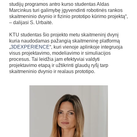
studijų programos antro kurso studentas Aldas
Marcinkus turi galimybę įgyvendinti robotinės rankos
skaitmeninio dvynio ir fizinio prototipo kūrimo projektą“,
– dalijasi S. Urbaitė.
KTU studentas šio projekto metu skaitmeninį dvynį
kuria naudodamas pažangią skaitmeninę platformą
„
3DEXPERIENCE
“, kuri vienoje aplinkoje integruoja
visus projektavimo, modeliavimo ir simuliacijos
procesus. Tai leidžia jam efektyviai valdyti
projektavimo etapą ir užtikrinti glaudų ryšį tarp
skaitmeninio dvynio ir realaus prototipo.