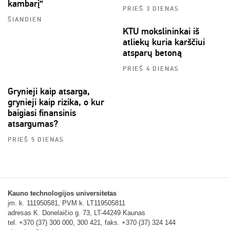
kambarį“
PRIEŠ 3 DIENAS
ŠIANDIEN
KTU mokslininkai iš
atliekų kuria karščiui
atsparų betoną
PRIEŠ 4 DIENAS
Grynieji kaip atsarga,
grynieji kaip rizika, o kur
baigiasi finansinis
atsargumas?
PRIEŠ 5 DIENAS
Kauno technologijos universitetas
įm. k. 111950581, PVM k. LT119505811
adresas K. Donelaičio g. 73, LT-44249 Kaunas
tel. +370 (37) 300 000, 300 421, faks. +370 (37) 324 144