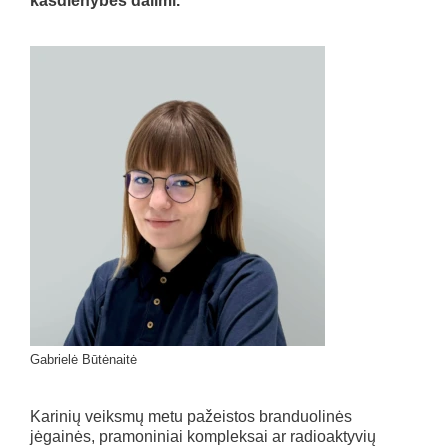
kasdienybės dalimi.
Gabrielė Būtėnaitė
Karinių veiksmų metu pažeistos branduolinės
jėgainės, pramoniniai kompleksai ar radioaktyvių