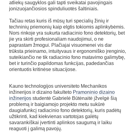
atliekų saugyklos gali tapti sveikatai pavojingais
jonizuojančiosios spinduliuotės šaltiniais.
Tačiau retas kuris iš mūsų turi specialių žinių ir
techninių priemonių kaip elgtis tokiomis aplinkybėmis.
Nors rinkoje yra sukurta radiacinio fono detektorių, bet
jie yra skirti profesionaliam naudojimui, o ne
paprastam žmogui. Plačiajai visuomenei vis dar
trūksta prieinamo, intuityvaus ir ergonomiško įrenginio,
suteikiančio ne tik radiacinio fono matavimo galimybę,
bet ir turinčio papildomas funkcijas, padedančias
orientuotis kritinėse situacijose.
Kauno technologijos universiteto Mechanikos
inžinerijos ir dizaino fakulteto
Pramoninio dizaino
inžinerijos
studentė Gabrielė Būtėnaitė įžvelgė šią
problemą ir baigiamojo projekto metu sukūrė
daugiafunkcį radiacinio fono detektorių, kuris padėtų
užtikrinti, kad kiekvienas vartotojas galėtų
savarankiškai įvertinti aplinkos saugumą ir laiku
reaguoti į galimą pavojų.