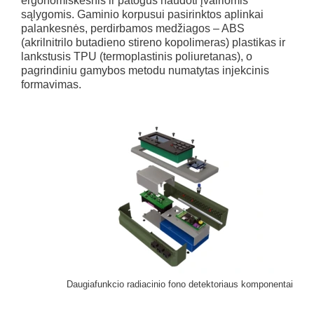
ergonomiškesnis ir patogus naudoti įvairiomis
sąlygomis. Gaminio korpusui pasirinktos aplinkai
palankesnės, perdirbamos medžiagos – ABS
(akrilnitrilo butadieno stireno kopolimeras) plastikas ir
lankstusis TPU (termoplastinis poliuretanas), o
pagrindiniu gamybos metodu numatytas injekcinis
formavimas.
Daugiafunkcio radiacinio fono detektoriaus komponentai