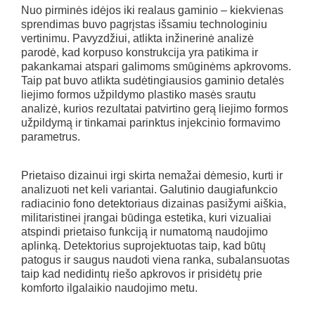
Nuo pirminės idėjos iki realaus gaminio – kiekvienas
sprendimas buvo pagrįstas išsamiu technologiniu
vertinimu. Pavyzdžiui, atlikta inžinerinė analizė
parodė, kad korpuso konstrukcija yra patikima ir
pakankamai atspari galimoms smūginėms apkrovoms.
Taip pat buvo atlikta sudėtingiausios gaminio detalės
liejimo formos užpildymo plastiko masės srautu
analizė, kurios rezultatai patvirtino gerą liejimo formos
užpildymą ir tinkamai parinktus injekcinio formavimo
parametrus.
Prietaiso dizainui irgi skirta nemažai dėmesio, kurti ir
analizuoti net keli variantai. Galutinio daugiafunkcio
radiacinio fono detektoriaus dizainas pasižymi aiškia,
militaristinei įrangai būdinga estetika, kuri vizualiai
atspindi prietaiso funkciją ir numatomą naudojimo
aplinką. Detektorius suprojektuotas taip, kad būtų
patogus ir saugus naudoti viena ranka, subalansuotas
taip kad nedidintų riešo apkrovos ir prisidėtų prie
komforto ilgalaikio naudojimo metu.