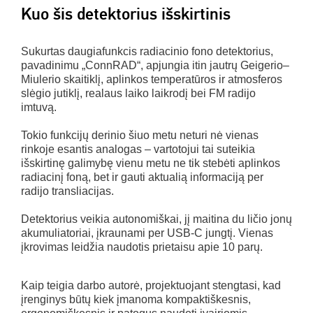
Kuo šis detektorius išskirtinis
Sukurtas daugiafunkcis radiacinio fono detektorius,
pavadinimu „ConnRAD“, apjungia itin jautrų Geigerio–
Miulerio skaitiklį, aplinkos temperatūros ir atmosferos
slėgio jutiklį, realaus laiko laikrodį bei FM radijo
imtuvą.
Tokio funkcijų derinio šiuo metu neturi nė vienas
rinkoje esantis analogas – vartotojui tai suteikia
išskirtinę galimybę vienu metu ne tik stebėti aplinkos
radiacinį foną, bet ir gauti aktualią informaciją per
radijo transliacijas.
Detektorius veikia autonomiškai, jį maitina du ličio jonų
akumuliatoriai, įkraunami per USB-C jungtį. Vienas
įkrovimas leidžia naudotis prietaisu apie 10 parų.
Kaip teigia darbo autorė, projektuojant stengtasi, kad
įrenginys būtų kiek įmanoma kompaktiškesnis,