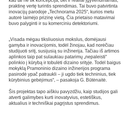
kad tai ne tik koncepcija, bet ir realiai įgyvendinamas,
praktinę vertę turintis sprendimas. Tai buvo patvirtinta
inovacijų parodoje „Technorama 2025“, kurios metu
autorė laimėjo prizinę vietą. Čia prietaiso matavimai
buvo palyginti ir su komerciniu detektoriumi.
„Visada mėgau tiksliuosius mokslus, domėjausi
gamyba ir inovacijomis, todėl žinojau, kad norėčiau
studijuoti sritį, susijusią su inžinerija. Tačiau iš artimos
aplinkos taip pat sulaukiau patarimų „nepaleisti“
polinkio į kūrybą ir tobulėti dizaino srityje. Todėl baigus
mokyklą Pramoninio dizaino inžinerijos programa
pasirodė ypač patraukli – ji ugdo tiek techninius, tiek
kūrybinius gebėjimus“, – pasakoja G. Būtėnaitė.
Šis projektas tapo aiškiu pavyzdžiu, kaip studijos gali
atverti galimybes kurti inovatyvius, estetiškus,
aktualius ir techniškai pagrįstus sprendimus.