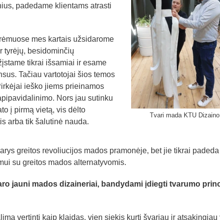
nius, padedame klientams atrasti
o rėmuose mes kartais užsidarome
r tyrėjų, besidominčių
stame tikrai išsamiai ir esame
sus. Tačiau vartotojai šios temos
Pirkėjai ieško jiems prieinamos
pipavidalinimo. Nors jau sutinku
to į pirmą vietą, vis dėlto
Tvari mada KTU Dizaino
is arba tik šalutinė nauda.
arys greitos revoliucijos mados pramonėje, bet jie tikrai padeda
imui su greitos mados alternatyvomis.
ro jauni mados dizaineriai, bandydami įdiegti tvarumo prin
a vertinti kaip klaidas, vien siekis kurti švariau ir atsakingiau