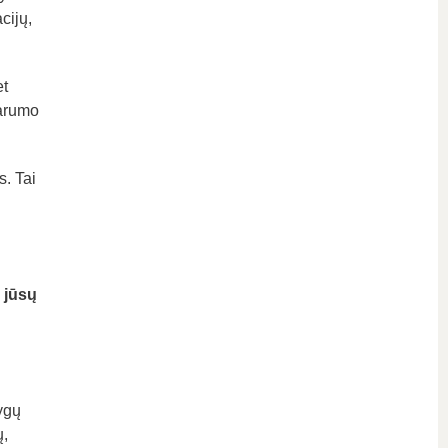
cijų,
et
varumo
. Tai
 jūsų
ygų
ų,