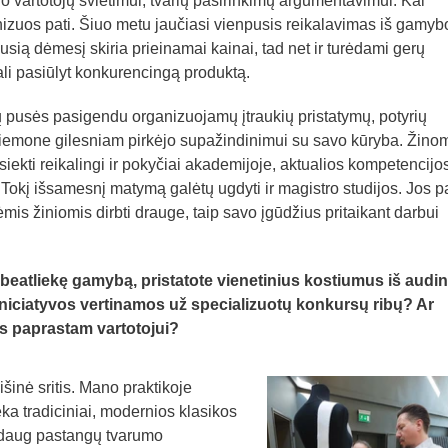
o vartotojų švietimui, tvarių pasirinkimų argumentavimui. Kai
anizuos pati. Šiuo metu jaučiasi vienpusis reikalavimas iš gamyb
ausią dėmesį skiria prieinamai kainai, tad net ir turėdami gerų
ali pasiūlyt konkurencingą produktą.
jų pusės pasigendu organizuojamų įtraukių pristatymų, potyrių
priemone gilesniam pirkėjo supažindinimui su savo kūryba. Žino
ekti reikalingi ir pokyčiai akademijoje, aktualios kompetencijo
 Tokį išsamesnį matymą galėtų ugdyti ir magistro studijos. Jos 
s žiniomis dirbti drauge, taip savo įgūdžius pritaikant darbui
eatliekę gamybą, pristatote vienetinius kostiumus iš audin
 iniciatyvos vertinamos už specializuotų konkursų ribų? Ar
as paprastam vartotojui?
išinė sritis. Mano praktikoje
ka tradiciniai, modernios klasikos
 daug pastangų tvarumo