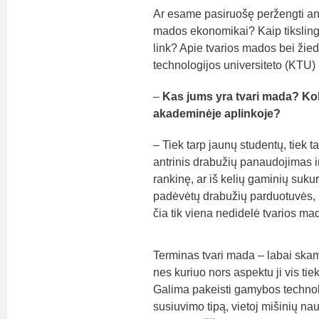
Ar esame pasiruošę peržengti ant
mados ekonomikai? Kaip tikslinga
link? Apie tvarios mados bei žie
technologijos universiteto (KTU)
–
Kas jums yra tvari mada? Koki
akademinėje aplinkoje?
– Tiek tarp jaunų studentų, tiek
antrinis drabužių panaudojimas ir
rankinę, ar iš kelių gaminių suku
padėvėtų drabužių parduotuvės, k
čia tik viena nedidelė tvarios mad
Terminas tvari mada – labai ska
nes kuriuo nors aspektu ji vis tiek
Galima pakeisti gamybos technolo
susiuvimo tipą, vietoj mišinių nau