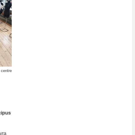
 centre
cipus
 yra