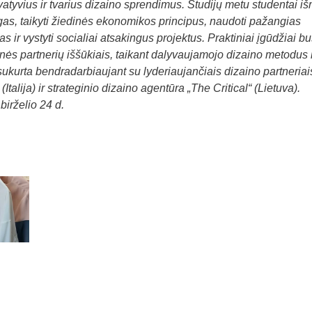
novatyvius ir tvarius dizaino sprendimus. Studijų metu studentai i
gas, taikyti žiedinės ekonomikos principus, naudoti pažangias
 ir vystyti socialiai atsakingus projektus. Praktiniai įgūdžiai bu
nės partnerių iššūkiais, taikant dalyvaujamojo dizaino metodus i
ukurta bendradarbiaujant su lyderiaujančiais dizaino partneriai
Italija) ir strateginio dizaino agentūra „The Critical“ (Lietuva).
irželio 24 d.