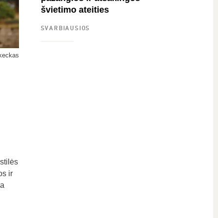
švietimo ateities
SVARBIAUSIOS
ekeckas
stilės
s ir
ra