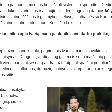
rinio panaudojimo ribas bei ieškoti sisteminių sprendimų žiedi
i edukuoti vartotojus ir atnaujinti studentų ugdymą darnios kūr
dinio dizaino iššūkius ir galimybes Lietuvoje kalbamės su Kauno
 Dizaino centro profesoriumi Kęstučiu Lekecku.
us mitus apie tvarią madą pastebite savo darbo praktikoje 
 tarp dažno mano kliento, pagrindinis tvarios mados suvokimas –
 taisymas. Daugelis įvardina, jog galima iš senų marškinių pasi
rti vieną naują aksesuarą ar drabužį. Taip pat sparčiai populiarė
eitimosi platformos, drabužių mainymasis tarp draugų ar koleg
os sritis.
mbiai pasakytas,
 bus netvari.
giją, siūlės
doti