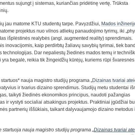
ementus sujungt į sistemas, kuriančias pridėtinę vertę. Trūksta
inių.
ių jau matome KTU studentų tarpe. Pavyzdžiui,
Mados inžinerij
ome projektus nuo vilnos atliekų panaudojimo tyrimų, iki „phyg
das išplėstinės realybės (angl. augmented reality) sprendimais.
is inovacijomis, kaip perdirbtų žaliavų savybių tyrimai, tiek ban
es technologijas. Dar nepaliestų žiedinės mados temų ir technišk
i yra begalė, reikia tik žingeidžių kūrėjų, kuriems rūpi švaresnės
 startuos* nauja magistro studijų programa „
Dizainas tvariai ateič
novatyvius ir tvarius dizaino sprendimus. Studijų metu studentai i
gas, taikyti žiedinės ekonomikos principus, naudoti pažangias
 ir vystyti socialiai atsakingus projektus. Praktiniai įgūdžiai bu
nės partnerių iššūkiais, taikant dalyvaujamojo dizaino metodus i
 startuoja nauja magistro studijų programa „
Dizainas tvariai ate