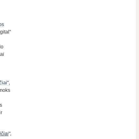
os
ital“
do
ai
iai“,
šmoks
s
r
ičiai
“,