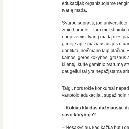
edukacijai: organizuojame rengi
tvarią madą.
Svarbu suprasti, jog universitet
žinių burbule – tarp mokslininkų i
naujovėmis, tvarią madą mes pažį
girdėję apie mažiausius jos niuan
dar tikrai neišmano taip plačiai. 
kainos, geros kokybės, gražaus a
klientų, kurie gaminio tvarumą sta
daugeliui tai yra nepažįstama srit
Taigi, nors tokie konkursai nepad
vartotojo edukacijai, supažindin
–
Kokias klaidas dažniausiai da
savo kūryboje?
– Nesakyčiau, kad kažką būtų galim