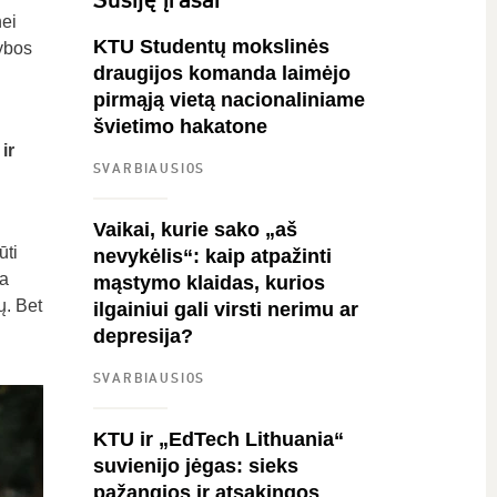
nei
KTU Studentų mokslinės
ybos
draugijos komanda laimėjo
pirmąją vietą nacionaliniame
švietimo hakatone
ir
SVARBIAUSIOS
Vaikai, kurie sako „aš
ūti
nevykėlis“: kaip atpažinti
ja
mąstymo klaidas, kurios
ų. Bet
ilgainiui gali virsti nerimu ar
depresija?
SVARBIAUSIOS
KTU ir „EdTech Lithuania“
suvienijo jėgas: sieks
pažangios ir atsakingos