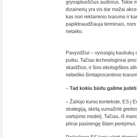
grynapluoščius audinius. Tokie m
dizainerių yra vis dar mažai akc
kas nori reklaminio tvarumo ir kar
papiktnaudžiauja terminais, nors 
netaiko.
Pavyzdžiui – vynuogių kauliukų o
puiku. Tačiau technologiniai proc
skaidžios, ir šios ekologiškos atl
nebeliko šimtaprocentinio tvarum
–
Tad kokiu būdu galime judėt
– Žaliojo kurso kontekste, ES į 
strategiją, skirtą sumažinti greit
vartojimo modelį. Tačiau, iš man
pilnai pasirengę šitam perėjimui,