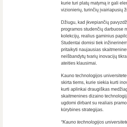
kurie turi platų matymą ir gali el
vizionierių, turinčių įvairiapusių ž
Džiugu, kad įkvepiančių pavyzdž
programos studenčių darbuose mat
kolekcijų, realius gaminius papil
Studentai domisi tiek inžinerinėm
pritaikyti naujausias skaitmenin
neišbandytų tvarių inovacijų tikra
ateities klausimai.
Kauno technologijos universitete
skirta tiems, kurie siekia kurti i
kurti aplinkai draugiškas medžia
skaitmenines dizaino technologijas
ugdomi dirbant su realiais pramo
kūrybines strategijas.
*
Kauno technologijos universitete