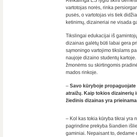
Reikalinga ES lygiu skirti dėmesi
vartotojas norės, rinka persiorg
pusės, o vartotojas vis tiek didži
ketinimų, dizaineriai ne visada g
Tikslingai edukacijai iš gaminto
dizainas galėtų būti labai gera 
sąmoningo vartojimo tikslams pasi
naujoje dizaino studentų kartoje.
žmonėms su skirtingomis pradinėmi
mados rinkoje.
–
Savo kūryboje propaguojate b
atraižų. Kaip tokios dizainerių
žiedinis dizainas yra prieinam
– Kol kas tokia kūryba tikrai yra n
pagrindine prekyba šiandien išlie
gaminiai. Nepaisant to, dedame