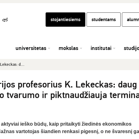
stojantiesiems
studentams
alumn
universitetas
mokslas
institutai
studij
 Lekeckas: d...
ijos profesorius K. Lekeckas: daug
o tvarumo ir piktnaudžiauja termina
i aktyviai ieško būdų, kaip pritaikyti žiedinės ekonomikos
dažnas vartotojas šiandien renkasi pigesnį, o ne švaresnį ga