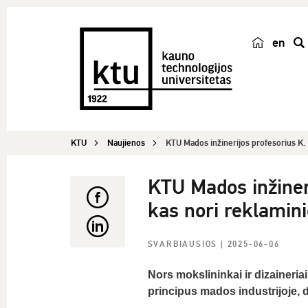
en
p
a
i
e
š
KTU
Naujienos
KTU Mados inžinerijos profesorius K.
k
a
KTU Mados inžiner
kas nori reklamini
SVARBIAUSIOS
| 2025-06-06
Nors
mokslininkai ir dizaineria
principus mados industrijoje, 