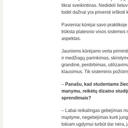
tikrai sveikintinas. Nedideli lietu
todėl dažnai yra priversti ieškoti
Pavieniai kūrėjai savo praktikoje 
trūksta platesnio visos sistemos
aspektas.
Jauniems kūrėjams verta priminti
ir medžiagų parinkimas, skirstymo
grandinė, perdirbimas, utilizavima
klausimus. Tik sisteminis požiūris
–
Panašu, kad studentams žiedin
manymu, reikėtų dizaino studijo
sprendimais?
– Labai reikalingas gebėjimas m
mąstyme, negebėjimas kurti jung
tokiam ugdymui turbūt dar nėra, ja