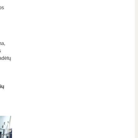
os
ma,
s
padėtų
ių