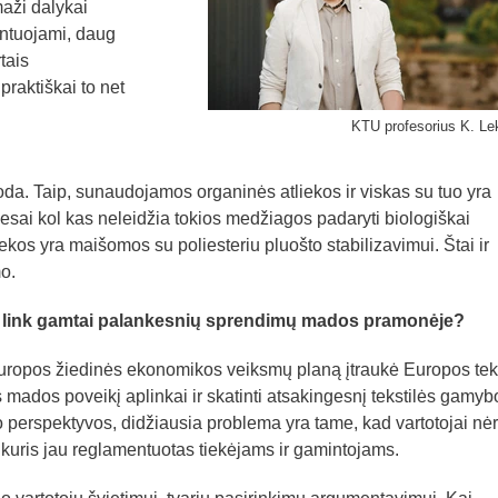
aži dalykai
entuojami, daug
tais
praktiškai to net
KTU profesorius K. L
da. Taip, sunaudojamos organinės atliekos ir viskas su tuo yra
esai kol kas neleidžia tokios medžiagos padaryti biologiškai
iekos yra maišomos su poliesteriu pluošto stabilizavimui. Štai ir
o.
i link gamtai palankesnių sprendimų mados pramonėje?
Europos žiedinės ekonomikos veiksmų planą įtraukė Europos tek
os mados poveikį aplinkai ir skatinti atsakingesnį tekstilės gamybo
o perspektyvos, didžiausia problema yra tame, kad vartotojai nė
 kuris jau reglamentuotas tiekėjams ir gamintojams.