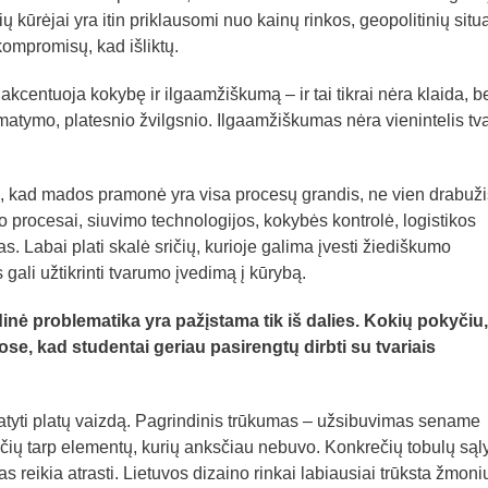
vių kūrėjai yra itin priklausomi nuo kainų rinkos, geopolitinių situa
 kompromisų, kad išliktų.
akcentuoja kokybę ir ilgaamžiškumą – ir tai tikrai nėra klaida, b
 matymo, platesnio žvilgsnio. Ilgaamžiškumas nėra vienintelis t
, kad mados pramonė yra visa procesų grandis, ne vien drabužis
 procesai, siuvimo technologijos, kokybės kontrolė, logistikos
s. Labai plati skalė sričių, kurioje galima įvesti žiediškumo
 gali užtikrinti tvarumo įvedimą į kūrybą.
ė problematika yra pažįstama tik iš dalies. Kokių pokyčiu,
se, kad studentai geriau pasirengtų dirbti su tvariais
atyti platų vaizdą. Pagrindinis trūkumas – užsibuvimas sename
čių tarp elementų, kurių anksčiau nebuvo. Konkrečių tobulų sąl
s reikia atrasti. Lietuvos dizaino rinkai labiausiai trūksta žmoni