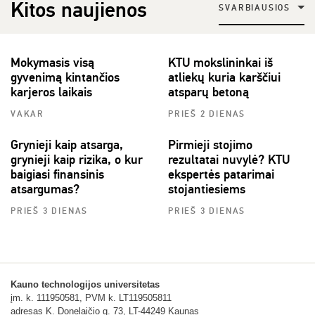
Kitos naujienos
SVARBIAUSIOS
Mokymasis visą
KTU mokslininkai iš
gyvenimą kintančios
atliekų kuria karščiui
karjeros laikais
atsparų betoną
VAKAR
PRIEŠ 2 DIENAS
Grynieji kaip atsarga,
Pirmieji stojimo
grynieji kaip rizika, o kur
rezultatai nuvylė? KTU
baigiasi finansinis
ekspertės patarimai
atsargumas?
stojantiesiems
PRIEŠ 3 DIENAS
PRIEŠ 3 DIENAS
Kauno technologijos universitetas
įm. k. 111950581, PVM k. LT119505811
adresas K. Donelaičio g. 73, LT-44249 Kaunas