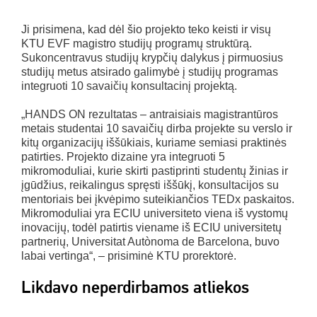
Ji prisimena, kad dėl šio projekto teko keisti ir visų
KTU EVF magistro studijų programų struktūrą.
Sukoncentravus studijų krypčių dalykus į pirmuosius
studijų metus atsirado galimybė į studijų programas
integruoti 10 savaičių konsultacinį projektą.
„HANDS ON rezultatas – antraisiais magistrantūros
metais studentai 10 savaičių dirba projekte su verslo ir
kitų organizacijų iššūkiais, kuriame semiasi praktinės
patirties. Projekto dizaine yra integruoti 5
mikromoduliai, kurie skirti pastiprinti studentų žinias ir
įgūdžius, reikalingus spręsti iššūkį, konsultacijos su
mentoriais bei įkvėpimo suteikiančios TEDx paskaitos.
Mikromoduliai yra ECIU universiteto viena iš vystomų
inovacijų, todėl patirtis viename iš ECIU universitetų
partnerių, Universitat Autònoma de Barcelona, buvo
labai vertinga“, – prisiminė KTU prorektorė.
Likdavo neperdirbamos atliekos