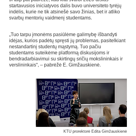
startavusios iniciatyvos dalis buvo universiteto tyrėjų
indėlis, kurie ne tik atsinešė savo žinias, bet ir atliko
svarbų mentorių vaidmenį studentams.
„Tuo tarpu įmonėms pasiūlėme galimybę išbandyti
idėjas, kurios padėtų spręsti jų problemas, pasitelkiant
nestandartinį studentų mąstymą. Tuo pačiu
studentams suteikėme platformą diskusijoms ir
bendradarbiavimui su skirtingų sričių mokslininkais ir
verslininkais“, – pabrėžė E. Gimžauskienė.
KTU prorektorė Edita Gimžauskienė