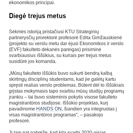
ekonomikos principai.
Diegė trejus metus
Sėkmės istoriją pristačiusi KTU Strateginių
partnerysčių prorektorė profesorė Edita Gimžauskienė
(projekto su verslu metu dar ėjusi Ekonomikos ir verslo
(EVF) fakulteto dekanės pareigas) prisiminė
svarbiausius iššūkius, su kuriais per trejus metus
susidūrė jos komanda.
„Mūsų fakulteto iššūkis buvo sukurti bendrą kalbą
skirtingų disciplinų studentams, kad jie galėtų kartu
spręsti realias verslo problemas. Būtent dėl to iššūkiais
grįstas mokymasis tapo svarbiu mūsų studijų programų
įrankiu – tai buvo sisteminis pokytis visose fakulteto
magistrantūros studijose. Iššūkio projektas, kurį
pavadinome
HANDS ON
, šiandien yra integruotas į
visas magistrantūros programas“, – pasakojo
profesorė.
Ji taip pat pabrėžė, kad kita svarbi 2020-aisias