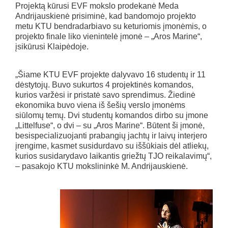
Projektą kūrusi EVF mokslo prodekanė Meda
Andrijauskienė prisiminė, kad bandomojo projekto
metu KTU bendradarbiavo su keturiomis įmonėmis, o
projekto finale liko vienintelė įmonė – „Aros Marine“,
įsikūrusi Klaipėdoje.
„Šiame KTU EVF projekte dalyvavo 16 studentų ir 11
dėstytojų. Buvo sukurtos 4 projektinės komandos,
kurios varžėsi ir pristatė savo sprendimus. Žiedinė
ekonomika buvo viena iš šešių verslo įmonėms
siūlomų temų. Dvi studentų komandos dirbo su įmone
„Littelfuse“, o dvi – su „Aros Marine“. Būtent ši įmonė,
besispecializuojanti prabangių jachtų ir laivų interjero
įrengime, kasmet susidurdavo su iššūkiais dėl atliekų,
kurios susidarydavo laikantis griežtų TJO reikalavimų“,
– pasakojo KTU mokslininkė M. Andrijauskienė.