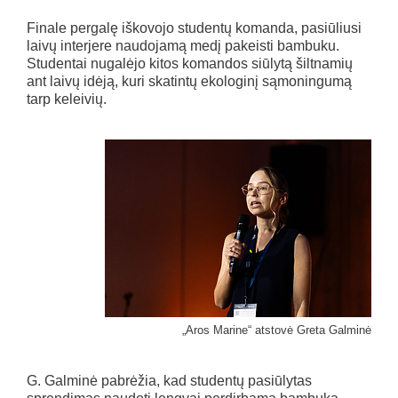
Finale pergalę iškovojo studentų komanda, pasiūliusi
laivų interjere naudojamą medį pakeisti bambuku.
Studentai nugalėjo kitos komandos siūlytą šiltnamių
ant laivų idėją, kuri skatintų ekologinį sąmoningumą
tarp keleivių.
„Aros Marine“ atstovė Greta Galminė
G. Galminė pabrėžia, kad studentų pasiūlytas