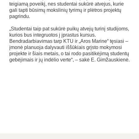
teigiamą poveikį, nes studentai sukūrė atvejus, kurie
gali tapti būsimų mokslinių tyrimų ir plėtros projektų
pagrindu.
„Studentai taip pat sukūrė puikų atvejų turinį studijoms,
kurios bus integruotos į įprastus kursus.
Bendradarbiavimas tarp KTU ir „Aros Marine“ tęsiasi –
įmonė planuoja dalyvauti iššūkiais grįsto mokymosi
projekte ir šiais metais, o tai rodo pasitikėjimą studentų
gebėjimais ir jų indėlio verte“, – sakė E. Gimžauskienė.