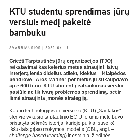
KTU studentų sprendimas jūrų
verslui: medį pakeitė
bambuku
SVARBIAUSIOS
| 2024-06-19
Griežti Tarptautinės jūrų organizacijos (TJO)
reikalavimai kas kelerius metus atnaujinti laivų
interjerą lemia didelius atliekų kiekius – Klaipėdos
bendrovė „Aros Marine“ per metus jų sukaupdavo
apie 600 tonų. KTU studentų įsitraukimas verslui
pasiūlė ne tik tvarų problemos sprendimą, bet ir
lėmė atnaujinta įmonės strategiją.
Kauno technologijos universiteto (KTU) „Santakos“
slėnyje vykusio tarptautinio ECIU forumo metu buvo
pristatyta sėkmės istorija, kurioje puikiai suveikė
iššūkiais grįsto mokymosi modelis (CBL, angl. –
challenge based learning
) ir esminiai žiedinės