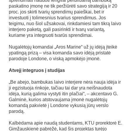
sprendimas naudoti lengvai perdirbamą bambuką
paskatino įmonę ne tik peržiūrėti savo strategiją ir 20
proc. jos skirti tvarių sprendimų paieškai, bet ir
investuoti į tolimesnius tvarius sprendimus. Jos
teigimu, nuo šiol užsakovai, rinkdamiesi tam tikrą laivo
interjero paketą, gali pasirinkti ir tvarų variantą,
kuriame yra integruoti tvarūs sprendimai.
Nugalėtojų komandai „Aros Marine“ už jų idėją įteikė
ypatingą prizą – visa komanda savo idėją pristatė
parodoje Londone, o viską apmokėjo įmonė.
Atvejį integruos į studijas
„Be abejo, bambukas laivo interjere nėra nauja idėja ir
ji egzistuoja rinkoje, tačiau tai dar yra neišnaudota
idėja, kurią galima vystyti itin plačiai“, – akcentavo G.
Galminė, kurios atstovaujama įmonė nugalėtojų
komandą pakvietė į Londone vykusią jūrų verslo
parodą.
Kalbėdama apie naudą studentams, KTU prorektorė E.
Gimžauskienė pabrėžė, kad šis projektas turėjo