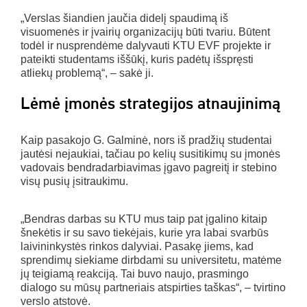
„Verslas šiandien jaučia didelį spaudimą iš
visuomenės ir įvairių organizacijų būti tvariu. Būtent
todėl ir nusprendėme dalyvauti KTU EVF projekte ir
pateikti studentams iššūkį, kuris padėtų išspręsti
atliekų problemą“, – sakė ji.
Lėmė įmonės strategijos atnaujinimą
Kaip pasakojo G. Galminė, nors iš pradžių studentai
jautėsi nejaukiai, tačiau po kelių susitikimų su įmonės
vadovais bendradarbiavimas įgavo pagreitį ir stebino
visų pusių įsitraukimu.
„Bendras darbas su KTU mus taip pat įgalino kitaip
šnekėtis ir su savo tiekėjais, kurie yra labai svarbūs
laivininkystės rinkos dalyviai. Pasakę jiems, kad
sprendimų siekiame dirbdami su universitetu, matėme
jų teigiamą reakciją. Tai buvo naujo, prasmingo
dialogo su mūsų partneriais atspirties taškas“, – tvirtino
verslo atstovė.