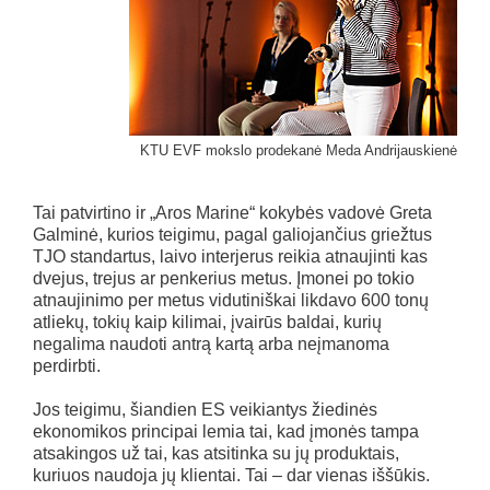
KTU EVF mokslo prodekanė Meda Andrijauskienė
Tai patvirtino ir „Aros Marine“ kokybės vadovė Greta
Galminė, kurios teigimu, pagal galiojančius griežtus
TJO standartus, laivo interjerus reikia atnaujinti kas
dvejus, trejus ar penkerius metus. Įmonei po tokio
atnaujinimo per metus vidutiniškai likdavo 600 tonų
atliekų, tokių kaip kilimai, įvairūs baldai, kurių
negalima naudoti antrą kartą arba neįmanoma
perdirbti.
Jos teigimu, šiandien ES veikiantys žiedinės
ekonomikos principai lemia tai, kad įmonės tampa
atsakingos už tai, kas atsitinka su jų produktais,
kuriuos naudoja jų klientai. Tai – dar vienas iššūkis.