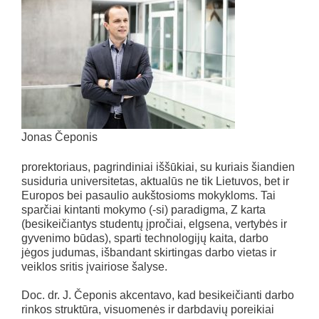
Jonas Čeponis
prorektoriaus, pagrindiniai iššūkiai, su kuriais šiandien
susiduria universitetas, aktualūs ne tik Lietuvos, bet ir
Europos bei pasaulio aukštosioms mokykloms. Tai
sparčiai kintanti mokymo (-si) paradigma, Z karta
(besikeičiantys studentų įpročiai, elgsena, vertybės ir
gyvenimo būdas), sparti technologijų kaita, darbo
jėgos judumas, išbandant skirtingas darbo vietas ir
veiklos sritis įvairiose šalyse.
Doc. dr. J. Čeponis akcentavo, kad besikeičianti darbo
rinkos struktūra, visuomenės ir darbdavių poreikiai