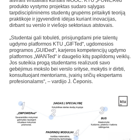
atvirais virtualiais kursais MOOC. KTU „POWERed“
produkto vystymo projektas sudaro sąlygas
tarpdisciplininėms studentų grupėms pritaikyti teoriją
praktikoje ir įgyvendinti idėjas kuriant inovacijas,
dirbant su verslo ir viešojo sektoriaus atstovais.
„Studentai gali tobulėti, prisijungdami prie talentų
ugdymo platformos KTU „GIFTed“, ugdomosios
programos „GUIDed“, karjeros kompetencijų ugdymo
platformos „WANTed“ ir daugelio kitų papildomų veiklų.
Jos suteikia progą studentams realizuoti savo
gebėjimus mokslo bei verslo srityse, mokytis ir dirbti,
konsultuojant mentoriams, įvairių sričių ekspertams
profesionalams“, – vardijo J. Čeponis.