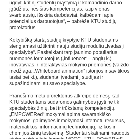
ugdyti kritinį studentų mąstymą ir komandinio darbo
įgūdžius, nes šias kompetencijas, kaip vienas
svarbiausių, išskiria darbdaviai, kalbėdami apie
potencialius darbuotojus“, – pabrėžė KTU studijų
prorektorius.
Kokybišką startą studijų kryptyje KTU studentams
stengiamasi užtikrinti nauju studijų moduliu „Įvadas į
specialybę“. Pasitelkiant tarp jaunimo populiarius
nuomonės formuotojus („influencer“ – anglų k.),
inovatyvias ir interaktyvias mokymo priemones (vaizdo
medžiaga, „Whiteboard animation“ istorijos ir savitikros
testai bei kt.), studentai įvedami į studijas ir
supažindinami su savo specialybe.
Pranešimo metu prorektorius atkreipė dėmesį, kad
KTU studentams sudaromos galimybės įgyti ne tik
specialybės žinių, bet ir trūkstamų kompetencijų.
„EMPOWERed“ mokymai apima savarankiško
mokymosi galimybes ir mokymosi internetu resursus,
matematikos, informacinių technologijų, fizikos ir
chemijos žinių testavimą. Studentai skatinami naudotis