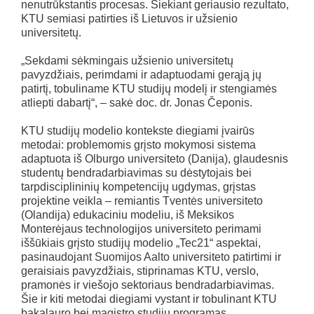
nenutrūkstantis procesas. Siekiant geriausio rezultato,
KTU semiasi patirties iš Lietuvos ir užsienio
universitetų.
„Sekdami sėkmingais užsienio universitetų
pavyzdžiais, perimdami ir adaptuodami gerąją jų
patirtį, tobuliname KTU studijų modelį ir stengiamės
atliepti dabartį“, – sakė doc. dr. Jonas Čeponis.
KTU studijų modelio kontekste diegiami įvairūs
metodai: problemomis grįsto mokymosi sistema
adaptuota iš Olburgo universiteto (Danija), glaudesnis
studentų bendradarbiavimas su dėstytojais bei
tarpdisciplininių kompetencijų ugdymas, grįstas
projektine veikla – remiantis Tventės universiteto
(Olandija) edukaciniu modeliu, iš Meksikos
Monterėjaus technologijos universiteto perimami
iššūkiais grįsto studijų modelio „Tec21“ aspektai,
pasinaudojant Suomijos Aalto universiteto patirtimi ir
geraisiais pavyzdžiais, stiprinamas KTU, verslo,
pramonės ir viešojo sektoriaus bendradarbiavimas.
Šie ir kiti metodai diegiami vystant ir tobulinant KTU
bakalauro bei magistro studijų programas.