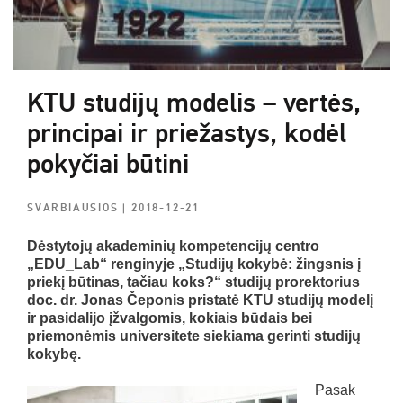
KTU studijų modelis – vertės,
principai ir priežastys, kodėl
pokyčiai būtini
SVARBIAUSIOS
| 2018-12-21
Dėstytojų akademinių kompetencijų centro
„EDU_Lab“ renginyje „Studijų kokybė: žingsnis į
priekį būtinas, tačiau koks?“ s
tudijų prorektorius
doc. dr. Jonas Čeponis pristatė KTU studijų modelį
ir pasidalijo įžvalgomis, kokiais būdais bei
priemonėmis universitete siekiama
gerinti studijų
kokybę.
Pasak