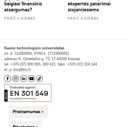
baigiasi finansinis
ekspertės patarimai
atsargumas?
stojantiesiems
PRIEŠ 4 DIENAS
PRIEŠ 4 DIENAS
Kauno technologijos universitetas
įm. k. 111950581, PVM k. LT119505811
adresas K. Donelaičio g. 73, LT-44249 Kaunas
tel. +370 (37) 300 000, 300 421, faks. +370 (37) 324 144
el. p.
ktu@ktu.lt
Prieinamumas