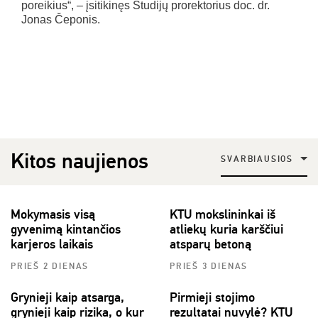
poreikius“, – įsitikinęs Studijų prorektorius doc. dr.
Jonas Čeponis.
Kitos naujienos
SVARBIAUSIOS
Mokymasis visą
KTU mokslininkai iš
gyvenimą kintančios
atliekų kuria karščiui
karjeros laikais
atsparų betoną
PRIEŠ 2 DIENAS
PRIEŠ 3 DIENAS
Grynieji kaip atsarga,
Pirmieji stojimo
grynieji kaip rizika, o kur
rezultatai nuvylė? KTU