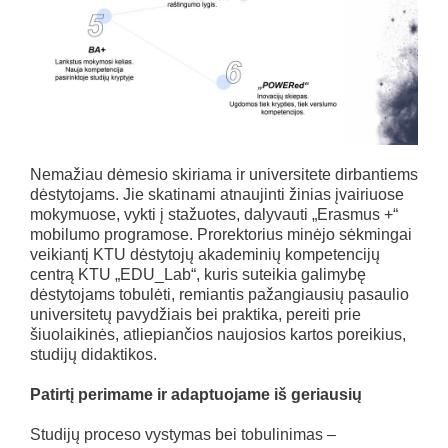
Nemažiau dėmesio skiriama ir universitete dirbantiems
dėstytojams. Jie skatinami atnaujinti žinias įvairiuose
mokymuose, vykti į stažuotes, dalyvauti „Erasmus +“
mobilumo programose. Prorektorius minėjo sėkmingai
veikiantį KTU dėstytojų akademinių kompetencijų
centrą KTU „EDU_Lab“, kuris suteikia galimybę
dėstytojams tobulėti, remiantis pažangiausių pasaulio
universitetų pavydžiais bei praktika, pereiti prie
šiuolaikinės, atliepiančios naujosios kartos poreikius,
studijų didaktikos.
Patirtį perimame ir adaptuojame iš geriausių
Studijų proceso vystymas bei tobulinimas –