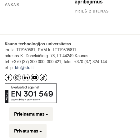
apribojimus
VAKAR
PRIEŠ 2 DIENAS
Kauno technologijos universitetas
įm. k. 111950581, PVM k. LT119505811
adresas K. Donelaičio g. 73, LT-44249 Kaunas
tel. +370 (37) 300 000, 300 421, faks. +370 (37) 324 144
el. p.
ktu@ktu.lt
Prieinamumas
Privatumas