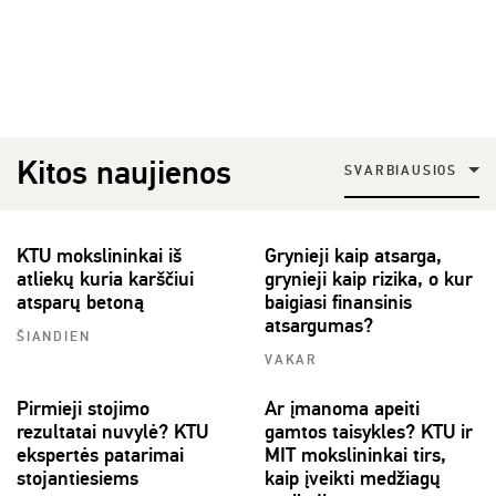
Kitos naujienos
SVARBIAUSIOS
KTU mokslininkai iš
Grynieji kaip atsarga,
atliekų kuria karščiui
grynieji kaip rizika, o kur
atsparų betoną
baigiasi finansinis
atsargumas?
ŠIANDIEN
VAKAR
Pirmieji stojimo
Ar įmanoma apeiti
rezultatai nuvylė? KTU
gamtos taisykles? KTU ir
ekspertės patarimai
MIT mokslininkai tirs,
stojantiesiems
kaip įveikti medžiagų