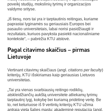
poveikį studijų, mokslinių tyrimų ir organizacijos
valdymo srityse.
„Iš tiesų, nors tai yra ir tarptautinis reitingas, kuriame
paprastai lyginamės su geriausiais Europos bei
pasaulio universitetais, labai norisi pasidžiaugti ir
rezultatais, kuriuos pavyksta pasiekti nacionaliniame
kontekste“, – pabrėžia KTU atstovė.
Pagal citavimo skaičius – pirmas
Lietuvoje
Vertinant citavimų skaičiaus (angl.
citations per faculty
)
kriterijų, KTU išskiriamas kaip geriausias Lietuvos
universitetas.
„Tai yra vienas svarbiausių reitingo rodiklių,
atskleidžiančių aukštą universitete atliekamų tyrimų
tarptautinį lygį, kokybę bei kuriamą pridėtinę vertę. Be
to, net keturiuose iš 9 vertintų kriterijų KTU užima
antrąją vietą šalies mastu: akademinė reputacija (angl.