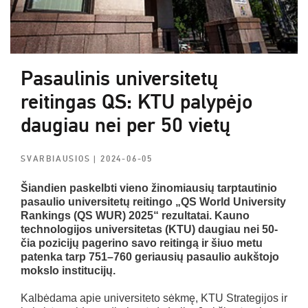
Pasaulinis universitetų
reitingas QS: KTU palypėjo
daugiau nei per 50 vietų
SVARBIAUSIOS
| 2024-06-05
Šiandien paskelbti vieno žinomiausių tarptautinio
pasaulio universitetų reitingo „QS World University
Rankings (QS WUR) 2025“ rezultatai. Kauno
technologijos universitetas (KTU) daugiau nei 50-
čia pozicijų pagerino savo reitingą ir šiuo metu
patenka tarp 751–760 geriausių pasaulio aukštojo
mokslo institucijų.
Kalbėdama apie universiteto sėkmę, KTU Strategijos ir