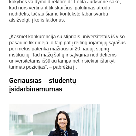
kokybės valdymo direktorė dr. Lolita Jurkšienė sako,
kad nors vertinant tik skaičius, pakilimas atrodo
nedidelis, tačiau šiame kontekste labai svarbu
atsižvelgti į kelis faktorius.
„Kasmet konkurencija su stipriais universitetais iš viso
pasaulio tik didėja, o taip pat į reitinguojamųjų sąrašus
per metus patenka mažiausiai 20 naujų, stiprių
institucijų. Tad mažų šalių ir sąlyginai nedideliems
universitetams iššūkiu tampa net ir siekiai išlaikyti
turimas pozicijas“, – pabrėžia ji.
Geriausias – studentų
įsidarbinamumas