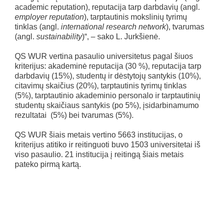
academic reputation), reputacija tarp darbdavių (angl.
employer reputation
), tarptautinis mokslinių tyrimų
tinklas (angl.
international research network
), tvarumas
(angl.
sustainability
)“, – sako L. Jurkšienė.
QS WUR vertina pasaulio universitetus pagal šiuos
kriterijus: akademinė reputacija (30 %), reputacija tarp
darbdavių (15%), studentų ir dėstytojų santykis (10%),
citavimų skaičius (20%), tarptautinis tyrimų tinklas
(5%), tarptautinio akademinio personalo ir tarptautinių
studentų skaičiaus santykis (po 5%), įsidarbinamumo
rezultatai (5%) bei tvarumas (5%).
QS WUR šiais metais vertino 5663 institucijas, o
kriterijus atitiko ir reitinguoti buvo 1503 universitetai iš
viso pasaulio. 21 institucija į reitingą šiais metais
pateko pirmą kartą.