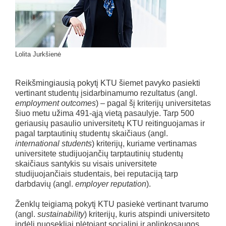
Lolita Jurkšienė
Reikšmingiausią pokytį KTU šiemet pavyko pasiekti
vertinant studentų įsidarbinamumo rezultatus (angl.
employment outcomes
) – pagal šį kriterijų universitetas
šiuo metu užima 491-ąją vietą pasaulyje. Tarp 500
geriausių pasaulio universitetų KTU reitinguojamas ir
pagal tarptautinių studentų skaičiaus (angl.
international students
) kriterijų, kuriame vertinamas
universitete studijuojančių tarptautinių studentų
skaičiaus santykis su visais universitete
studijuojančiais studentais, bei reputaciją tarp
darbdavių (angl.
employer reputation
).
Ženklų teigiamą pokytį KTU pasiekė vertinant tvarumo
(angl.
sustainability
) kriterijų, kuris atspindi universiteto
indėlį nuosekliai plėtojant socialinį ir aplinkosaugos