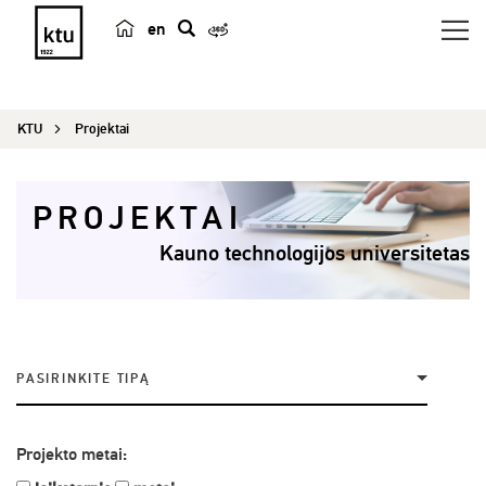
en
p
a
i
KTU
Projektai
e
š
k
PROJEKTAI
a
Kauno technologijos universitetas
PASIRINKITE TIPĄ
Projekto metai: