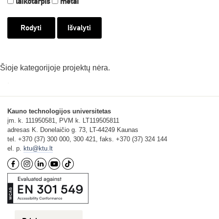
laikotarpis
metai
Išvalyti
Šioje kategorijoje projektų nėra.
Kauno technologijos universitetas
įm. k. 111950581, PVM k. LT119505811
adresas K. Donelaičio g. 73, LT-44249 Kaunas
tel. +370 (37) 300 000, 300 421, faks. +370 (37) 324 144
el. p.
ktu@ktu.lt